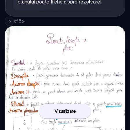
planului poate fi cheia spre rezolvare!
of
56
3
Vizualizare