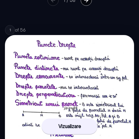
1
/
56
of
56
1
Vizualizare