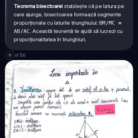
Teorema bisectoarei
stabilește că pe latura pe
care ajunge, bisectoarea formează segmente
proporționale cu laturile triunghiului:
BM/MC =
AB/AC
. Această teoremă te ajută să lucrezi cu
proporționalitatea în triunghiuri.
of
56
5