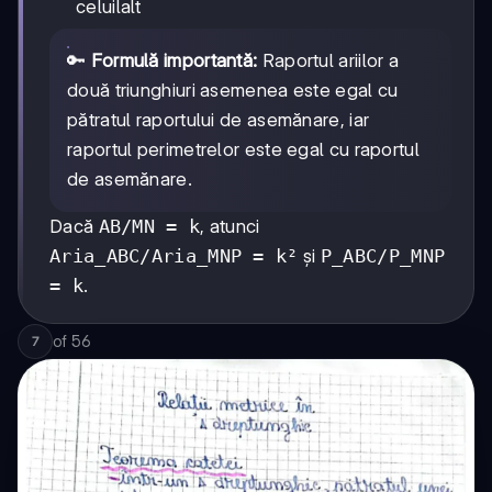
celuilalt
🔑
Formulă importantă:
Raportul ariilor a
două triunghiuri asemenea este egal cu
pătratul raportului de asemănare, iar
raportul perimetrelor este egal cu raportul
de asemănare.
Dacă
AB/MN = k
, atunci
Aria_ABC/Aria_MNP = k²
și
P_ABC/P_MNP
= k
.
of
56
7