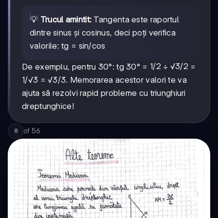
💡
Trucul amintit:
Tangenta este raportul
dintre sinus și cosinus, deci poți verifica
valorile: tg = sin/cos
1/2
1/2
√3/2
√3/2
De exemplu, pentru 30°: tg 30° =
÷
=
1/√3 = √3/3. Memorarea acestor valori te va
ajuta să rezolvi rapid probleme cu triunghiuri
dreptunghice!
of
56
8