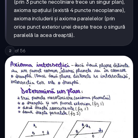
(prin 3 puncte necoliniare trece un singur plan),
axioma spațiului (există 4 puncte necoplanare),
axioma includerii și axioma paralelelor (prin
orice punct exterior unei drepte trece o singură
paralelă la acea dreaptă).
of
56
2