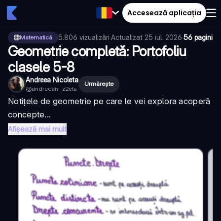
Accesează aplicația
5.806
vizualizări
·
Actualizat
25 iul. 2026
·
56 pagini
Matematică
Geometrie completă: Portofoliu
clasele 5-8
Andreea Nicoleta
Urmărește
@
andreeani_z2cta
Notițele de geometrie pe care le vei explora acoperă
concepte...
Afișează mai mult