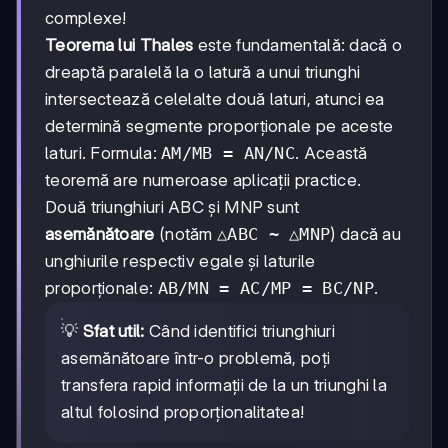
complexe!
Teorema lui Thales
este fundamentală: dacă o
dreaptă paralelă la o latură a unui triunghi
intersectează celelalte două laturi, atunci ea
determină segmente proporționale pe aceste
laturi. Formula:
AM/MB = AN/NC
. Această
teoremă are numeroase aplicații practice.
Două triunghiuri ABC și MNP sunt
asemănătoare
(notăm
△ABC ~ △MNP
) dacă au
unghiurile respectiv egale și laturile
proporționale:
AB/MN = AC/MP = BC/NP
.
💡
Sfat util:
Când identifici triunghiuri
asemănătoare într-o problemă, poți
transfera rapid informații de la un triunghi la
altul folosind proporționalitatea!