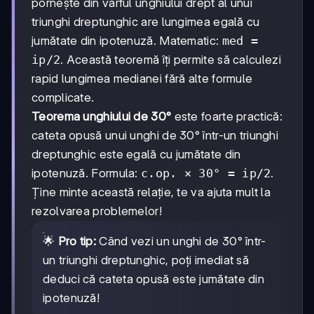
pornește din vârful unghiului drept al unui
triunghi dreptunghic are lungimea egală cu
jumătate din ipotenuză. Matematic:
med =
ip/2
. Această teoremă îți permite să calculezi
rapid lungimea medianei fără alte formule
complicate.
Teorema unghiului de 30°
este foarte practică:
cateta opusă unui unghi de 30° într-un triunghi
dreptunghic este egală cu jumătate din
ipotenuză. Formula:
c.op. × 30° = ip/2
.
Ține minte această relație, te va ajuta mult la
rezolvarea problemelor!
🌟
Pro tip:
Când vezi un unghi de 30° într-
un triunghi dreptunghic, poți imediat să
deduci că cateta opusă este jumătate din
ipotenuză!