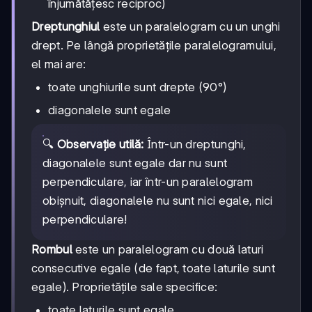
înjumătățesc reciproc)
Dreptunghiul
este un paralelogram cu un unghi
drept. Pe lângă proprietățile paralelogramului,
el mai are:
toate unghiurile sunt drepte (90°)
diagonalele sunt egale
🔍
Observație utilă:
Într-un dreptunghi,
diagonalele sunt egale dar nu sunt
perpendiculare, iar într-un paralelogram
obișnuit, diagonalele nu sunt nici egale, nici
perpendiculare!
Rombul
este un paralelogram cu două laturi
consecutive egale (de fapt, toate laturile sunt
egale). Proprietățile sale specifice:
toate laturile sunt egale