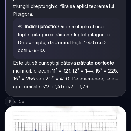
triunghi dreptunghic, fără să aplici teorema lui
Pitagora.
🎯
Indiciu practic:
Orice multiplu al unui
triplet pitagoreic rămâne triplet pitagoreic!
De exemplu, dacă înmulțești 3-4-5 cu 2,
obții 6-8-10.
Este util să cunoști și câteva
pătrate perfecte
mai mari, precum 11² = 121, 12² = 144, 15² = 225,
16² = 256 sau 20² = 400. De asemenea, reține
aproximările: √2 ≈ 1,41 și √3 ≈ 1,73.
of
56
9