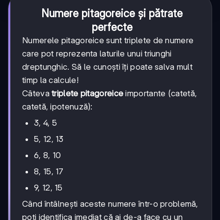
Numere pitagoreice și pătrate
perfecte
Numerele pitagoreice sunt triplete de numere
care pot reprezenta laturile unui triunghi
dreptunghic. Să le cunoști îți poate salva mult
timp la calcule!
Câteva
triplete pitagoreice
importante (catetă,
catetă, ipotenuză):
3, 4, 5
5, 12, 13
6, 8, 10
8, 15, 17
9, 12, 15
Când întâlnești aceste numere într-o problemă,
poți identifica imediat că ai de-a face cu un