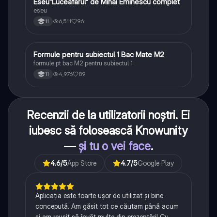
Eseu”Luceafărul” de Mihai Eminescu complet
Limba și literatura română
eseu
6,511
96
11
Formule pentru subiectul 1 Bac Mate M2
Matematică
formule pt bac M2 pentru subiectul 1
4,976
89
11
Recenzii de la utilizatorii noștri. Ei
iubesc să folosească Knowunity
—
și tu o vei face
.
4.6
/5
App Store
4.7
/5
Google Play
Aplicația este foarte ușor de utilizat și bine
concepută. Am găsit tot ce căutam până acum
și am reușit să învăț multe din prezentări! Cu