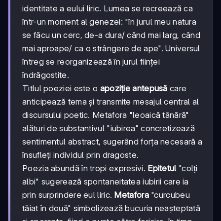
identitate a eului liric. Lumea se recreează ca
într-un moment al genezei: "în jurul meu natura
se făcu un cerc, de-a dura/ când mai larg, când
mai aproape/ ca o strângere de ape". Universul
întreg se reorganizează în jurul ființei
îndrăgostite.
Titlul poeziei este o
apoziție antepusă
care
anticipează tema și transmite mesajul central al
discursului poetic. Metafora "leoaică tânără"
alături de substantivul "iubirea" concretizează
sentimentul abstract, sugerând forța necesară a
însufleți individul prin dragoste.
Poezia abundă în tropi expresivi.
Epitetul
"colți
albi" sugerează spontaneitatea iubirii care ia
prin surprindere eul liric.
Metafora
"curcubeu
tăiat în două" simbolizează bucuria neașteptată