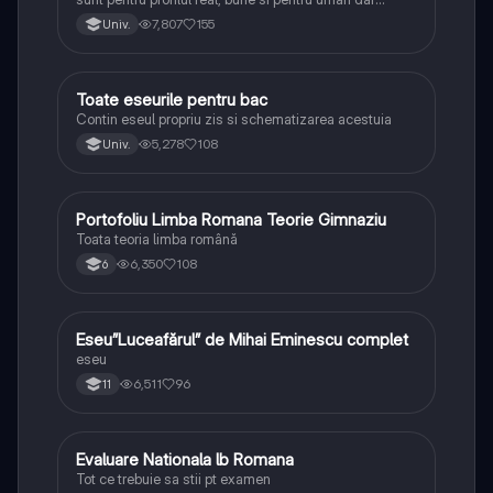
lipsesc relatiile dintre personaje si caracrerizarile.
7,807
155
Univ.
Toate eseurile pentru bac
Limba și literatura română
Contin eseul propriu zis si schematizarea acestuia
5,278
108
Univ.
Portofoliu Limba Romana Teorie Gimnaziu
Limba și literatura română
Toata teoria limba română
6,350
108
6
Eseu”Luceafărul” de Mihai Eminescu complet
Limba și literatura română
eseu
6,511
96
11
Evaluare Nationala lb Romana
Limba și literatura română
Tot ce trebuie sa stii pt examen