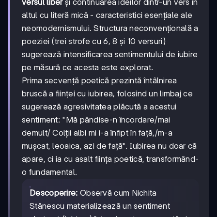
versul liber
și continuarea ideilor dintr-un vers în
altul cu literă mică - caracteristici esențiale ale
neomodernismului. Structura neconvențională a
poeziei (trei strofe cu 6, 8 și 10 versuri)
sugerează intensificarea sentimentului de iubire
pe măsură ce acesta este explorat.
Prima secvență poetică prezintă întâlnirea
bruscă a ființei cu iubirea, folosind un limbaj ce
sugerează agresivitatea plăcută a acestui
sentiment: "Mă pândise-n încordare/mai
demult/ Colții albi mi i-a înfipt în față,/m-a
muşcat, leoaica, azi de faţă". Iubirea nu doar că
apare, ci ia cu asalt ființa poetică, transformând-
o fundamental.
Descoperire:
Observă cum Nichita
Stănescu materializează un sentiment