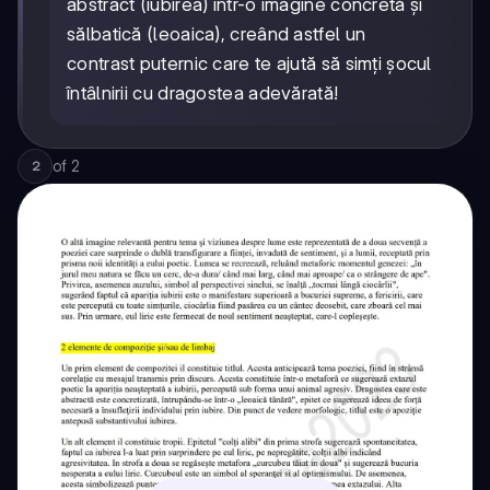
abstract (iubirea) într-o imagine concretă și
sălbatică (leoaica), creând astfel un
contrast puternic care te ajută să simți șocul
întâlnirii cu dragostea adevărată!
of
2
2