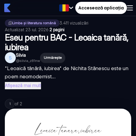
Accesează aplicația
3.411
vizualizări
·
Limba și literatura română
Actualizat
23 iul. 2026
·
2 pagini
Eseu pentru BAC - Leoaica tanără,
iubirea
Silvia
S
Urmărește
@
silvia_z81nw
"Leoaică tânără, iubirea" de Nichita Stănescu este un
poem neomodernist...
Afișează mai mult
of
2
1