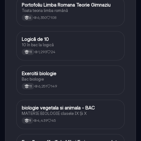
Portofoliu Limba Romana Teorie Gimnaziu
Limba și literatura română
Toata teoria limba română
6,350
108
6
Logică de 10
Logică
10 în bac la logică
1,293
24
11
Exercitii biologie
Biologie
Bac biologie
6,251
149
11
biologie vegetala si animala - BAC
Biologie
MATERIE BIOLOGIE clasele IX Şi X
4,439
45
9