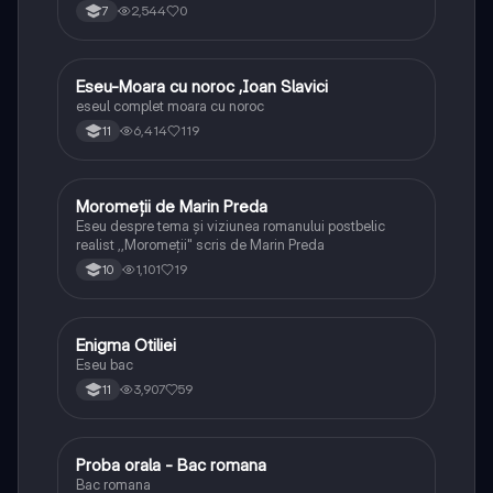
2,544
0
7
Eseu-Moara cu noroc ,Ioan Slavici
Limba și literatura română
eseul complet moara cu noroc
6,414
119
11
Moromeții de Marin Preda
Limba și literatura română
Eseu despre tema și viziunea romanului postbelic
realist ,,Moromeții" scris de Marin Preda
1,101
19
10
Enigma Otiliei
Limba și literatura română
Eseu bac
3,907
59
11
Proba orala - Bac romana
Limba și literatura română
Bac romana