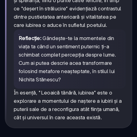
și speranța, fiind o punte către fericire, în timp
ce "deșert în strălucire" evidențiază contrastul
dintre pustietatea anterioară și vitalitatea pe
care iubirea o aduce în sufletul poetului.
Reflecție:
Gândește-te la momentele din
viața ta când un sentiment puternic ți-a
schimbat complet percepția despre lume.
Cum ai putea descrie acea transformare
folosind metafore neașteptate, în stilul lui
Nichita Stănescu?
În esență, "Leoaică tânără, iubirea" este o
explorare a momentului de naștere a iubirii și a
puterii sale de a reconfigura atât ființa umană,
cât și universul în care aceasta există.