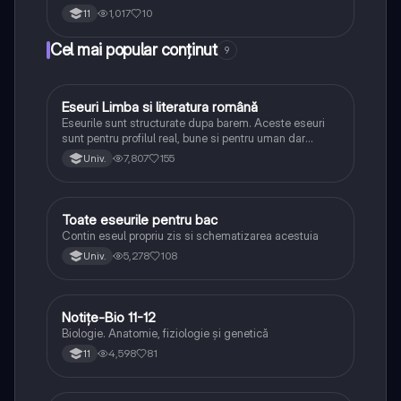
1,017
10
11
Cel mai popular conținut
9
Eseuri Limba si literatura română
Limba și literatura română
Eseurile sunt structurate dupa barem. Aceste eseuri
sunt pentru profilul real, bune si pentru uman dar
lipsesc relatiile dintre personaje si caracrerizarile.
7,807
155
Univ.
Toate eseurile pentru bac
Limba și literatura română
Contin eseul propriu zis si schematizarea acestuia
5,278
108
Univ.
Notițe-Bio 11-12
Biologie
Biologie. Anatomie, fiziologie și genetică
4,598
81
11