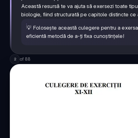
Această resursă te va ajuta să exersezi toate tipu
biologie, fiind structurată pe capitole distincte c
💡 Folosește această culegere pentru a exersa î
eficientă metodă de a-ți fixa cunoștințele!
of
88
2