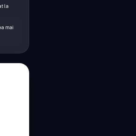
t la
ea mai