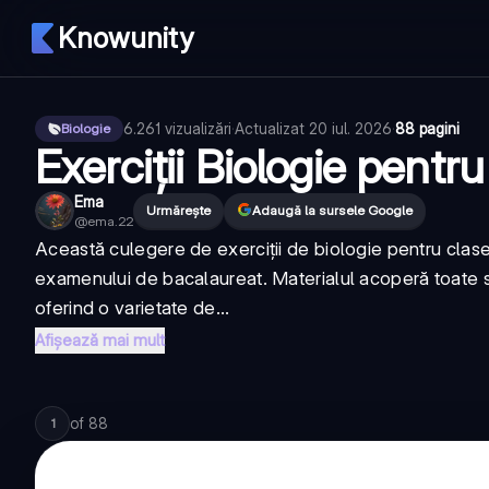
Knowunity
6.261
vizualizări
·
Actualizat
20 iul. 2026
·
88 pagini
Biologie
Exerciții Biologie pentr
Ema
Urmărește
Adaugă la sursele Google
@
ema.22
Această culegere de exerciții de biologie pentru clasel
examenului de bacalaureat. Materialul acoperă toate si
oferind o varietate de...
Afișează mai mult
of
88
1