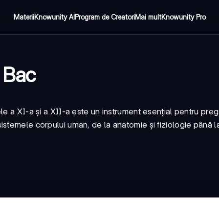
Materii
Knowunity AI
Program de Creatori
Mai mult
Knowunity Pro
u Bac
e a XI-a și a XII-a este un instrument esențial pentru preg
stemele corpului uman, de la anatomie și fiziologie până l