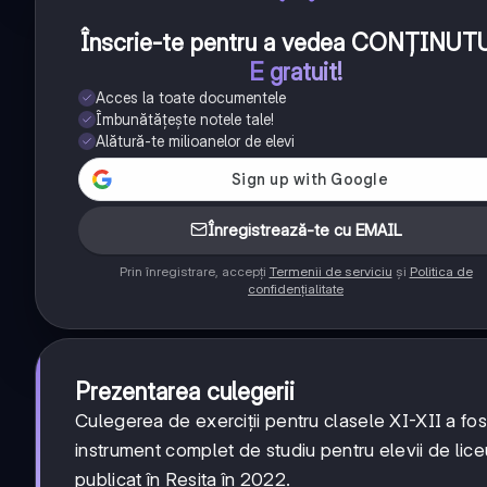
Înscrie-te pentru a vedea CONȚINUT
E gratuit!
Acces la toate documentele
Îmbunătățește notele tale!
Alătură-te milioanelor de elevi
Înregistrează-te cu EMAIL
Prin înregistrare, accepți
Termenii de serviciu
și
Politica de
confidențialitate
Prezentarea culegerii
Culegerea de exerciții pentru clasele XI-XII a f
instrument complet de studiu pentru elevii de lice
publicat în Reșița în 2022.