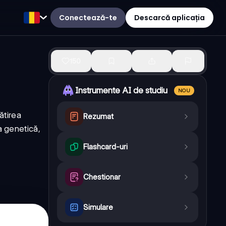
Conectează-te
Descarcă aplicația
150
Instrumente AI de studiu
NOU
ătirea
Rezumat
a genetică,
Flashcard-uri
Chestionar
Simulare