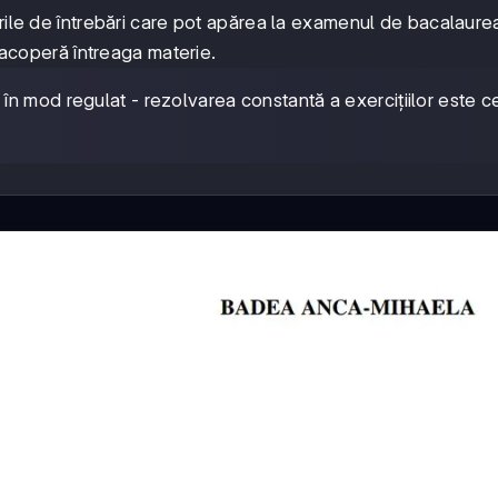
0-
rile de întrebări care pot apărea la examenul de bacalaurea
37214-
4
e acoperă întreaga materie.
n mod regulat - rezolvarea constantă a exercițiilor este c