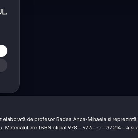
UL
.
ost elaborată de profesor Badea Anca-Mihaela și reprezintă
978-
978
−
973
−
0
−
37214
−
4
u. Materialul are ISBN oficial
și 
973-