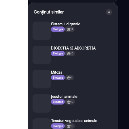
Conținut similar
6
Sistemul digestiv
Biologie
11
DIGESTIA SI ABSORBȚIA
Biologie
10
Mitoza
Biologie
9
țesuturi animale
Biologie
10
Tesuturi vegetale si animale
Biologie
10