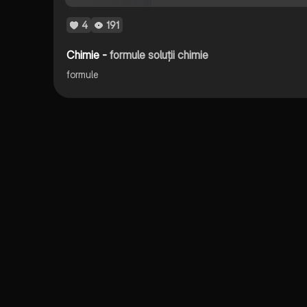
4
191
Chimie -
formule soluții chimie
formule