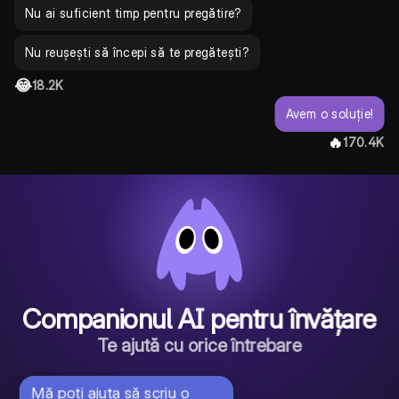
Nu ai suficient timp pentru pregătire?
Nu reușești să începi să te pregătești?
😂
18.2K
Avem o soluție!
🔥
170.4K
Companionul AI pentru învățare
Te ajută cu orice întrebare
Mă poți ajuta să scriu o