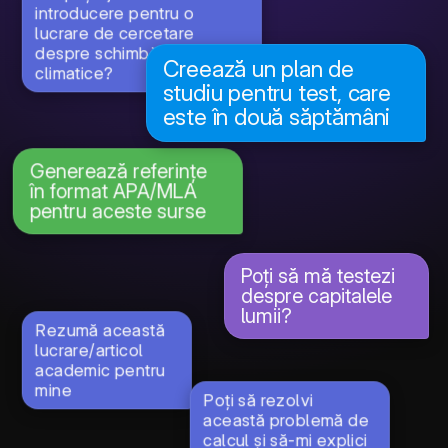
introducere pentru o
lucrare de cercetare
despre schimbările
Creează un plan de
climatice?
studiu pentru test, care
este în două săptămâni
Generează referințe
în format APA/MLA
pentru aceste surse
Poți să mă testezi
despre capitalele
lumii?
Rezumă această
lucrare/articol
academic pentru
mine
Poți să rezolvi
această problemă de
calcul și să-mi explici