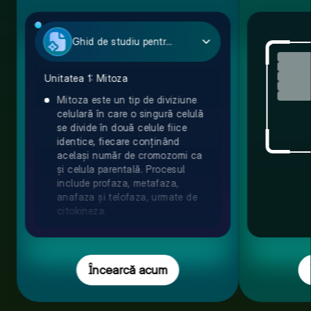
Ghid de studiu pentru Biologie
Unitatea 1: Mitoza
Mitoza este un tip de diviziune
celulară în care o singură celulă
se divide în două celule fiice
identice, fiecare conținând
același număr de cromozomi ca
și celula parentală. Procesul
include profaza, metafaza,
anafaza și telofaza, urmate de
citokineza.
Încearcă acum