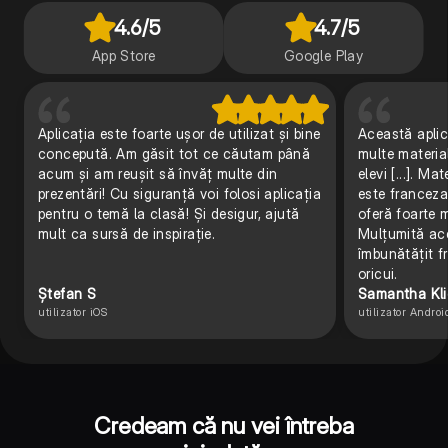
4.6
/5
4.7
/5
App Store
Google Play
Aplicația este foarte ușor de utilizat și bine
Această aplic
concepută. Am găsit tot ce căutam până
multe material
acum și am reușit să învăț multe din
elevi [...]. M
prezentări! Cu siguranță voi folosi aplicația
este franceza,
pentru o temă la clasă! Și desigur, ajută
oferă foarte m
mult ca sursă de inspirație.
Mulțumită ace
îmbunătățit 
oricui.
Ștefan S
Samantha Kl
utilizator iOS
utilizator Androi
Credeam că nu vei întreba