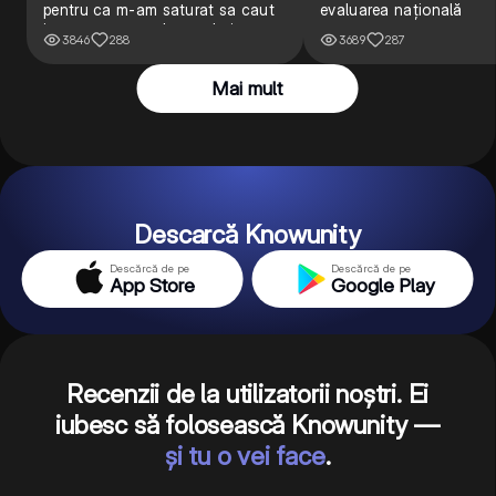
pentru ca m-am saturat sa caut
evaluarea națională
intr-una pe google cand uit ceva
3846
288
3689
287
Mai mult
Descarcă Knowunity
Descărcă de pe
Descărcă de pe
App Store
Google Play
Recenzii de la utilizatorii noștri. Ei
iubesc să folosească Knowunity —
și tu o vei face
.