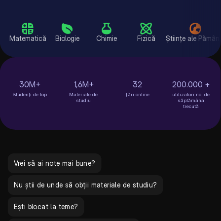
Matematică
Biologie
Chimie
Fizică
Științe ale P
30M+
1,6M+
32
200.000 +
Studenți de top
Materiale de
Țări online
utilizatori noi de
studiu
săptămâna
trecută
Vrei să ai note mai bune?
Nu știi de unde să obții materiale de studiu?
Ești blocat la teme?