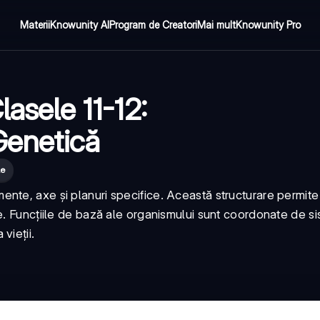
Materii
Knowunity AI
Program de Creatori
Mai mult
Knowunity Pro
lasele 11-12:
 Genetică
le
nte, axe și planuri specifice. Această structurare permite
e. Funcțiile de bază ale organismului sunt coordonate de s
vieții.