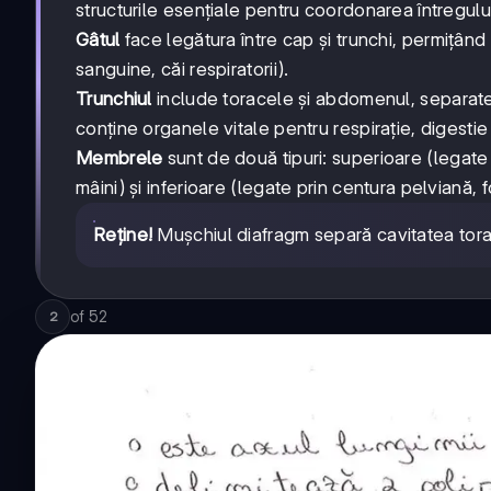
structurile esențiale pentru coordonarea întregulu
Gâtul
face legătura între cap și trunchi, permițând
sanguine, căi respiratorii).
Trunchiul
include toracele și abdomenul, separa
conține organele vitale pentru respirație, digestie 
Membrele
sunt de două tipuri: superioare (legate 
mâini) și inferioare (legate prin centura pelviană,
Reține!
Mușchiul diafragm separă cavitatea torac
of
52
2