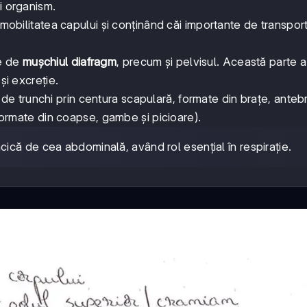
i organism.
 mobilitatea capului și conținând căi importante de transpor
te de
mușchiul diafragm
, precum și pelvisul. Această parte a
și excreție.
de trunchi prin centura scapulară, formate din brațe, antebr
 formate din coapse, gambe și picioare).
ică de cea abdominală, având rol esențial în respirație.