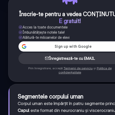
Înscrie-te pentru a vedea CONȚINUT
E gratuit!
Acces la toate documentele
Îmbunătățește notele tale!
Alătură-te milioanelor de elevi
Înregistrează-te cu EMAIL
Prin înregistrare, accepți
Termenii de serviciu
și
Politica de
confidențialitate
Segmentele corpului uman
Corpul uman este împărțit în patru segmente princip
Capul
este format din neurocraniu și viscerocraniu,