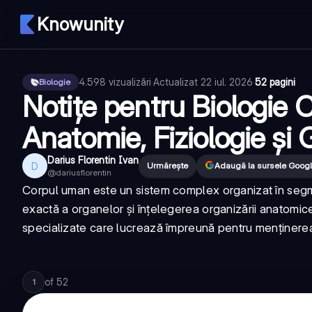
Knowunity
4.598
vizualizări
·
Actualizat
22 iul. 2026
·
52 pagini
Biologie
Notițe pentru Biologie C
Anatomie, Fiziologie și
Darius Florentin Ivan
D
Urmărește
Adaugă la sursele Goog
@
dariusflorentin
Corpul uman este un sistem complex organizat în segme
exactă a organelor și înțelegerea organizării anatomic
specializate care lucrează împreună pentru menținerea 
of
52
1