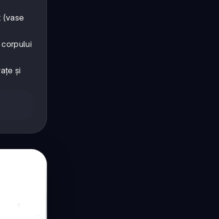
t (vase
 corpului
ațe și