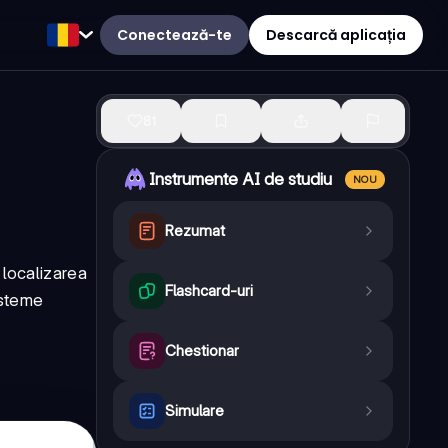
Conectează-te
Descarcă aplicația
81
Instrumente AI de studiu
NOU
Rezumat
 localizarea
Flashcard-uri
isteme
Chestionar
Simulare