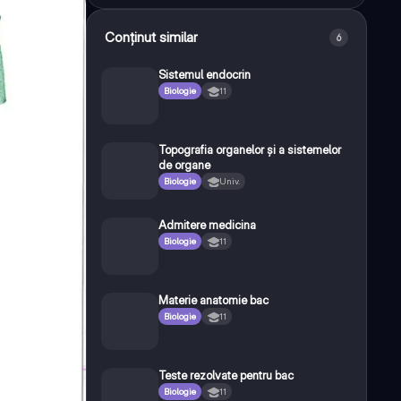
Conținut similar
6
Sistemul endocrin
Biologie
11
Topografia organelor și a sistemelor
de organe
Biologie
Univ.
Admitere medicina
Biologie
11
Materie anatomie bac
Biologie
11
Teste rezolvate pentru bac
Biologie
11