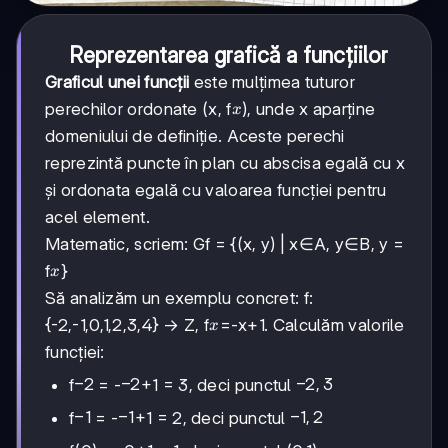
Reprezentarea grafică a funcțiilor
Graficul unei funcții
este mulțimea tuturor
x
perechilor ordonate (x, f
), unde x aparține
x
domeniului de definiție. Aceste perechi
reprezintă puncte în plan cu abscisa egală cu x
și ordonata egală cu valoarea funcției pentru
acel element.
Matematic, scriem: Gf = {(x, y) | x∈A, y∈B, y =
x
f
}
x
Să analizăm un exemplu concret: f:
x
{-2,-1,0,1,2,3,4} → Z, f
=-x+1. Calculăm valorile
x
funcției:
-2
−
2
-2
−
2
-2,3
−
2
,
3
f
= -
+1 = 3, deci punctul
-1
−
1
-1
−
1
-1,2
−
1
,
2
f
= -
+1 = 2, deci punctul