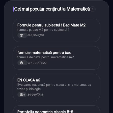
Cel mai popular conținut la Matematică
9
Formule pentru subiectul 1 Bac Mate M2
Matematică
formule pt bac M2 pentru subiectul 1
4,976
89
11
formule matematică pentru bac
Matematică
formule de bază pentru matematică m2
7,042
222
11
EN CLASA a6
Matematică
Evaluarea națională pentru clasa a-6-a matematica
fizica și biologie
1,549
18
6
Portofoliu geometrie clasele 5-8
Matematică