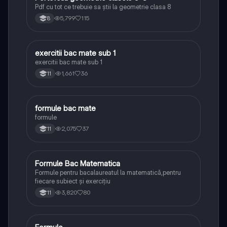
Pdf cu tot ce trebuie sa știi la geometrie clasa 8
5,799
115
8
exercitii bac mate sub 1
Matematică
exercitii bac mate sub 1
1,661
36
11
formule bac mate
Matematică
formule
2,075
37
11
Formule Bac Matematica
Matematică
Formule pentru bacalaureatul la matematică,pentru
fiecare subiect și exercițiu
3,820
80
11
Matematică