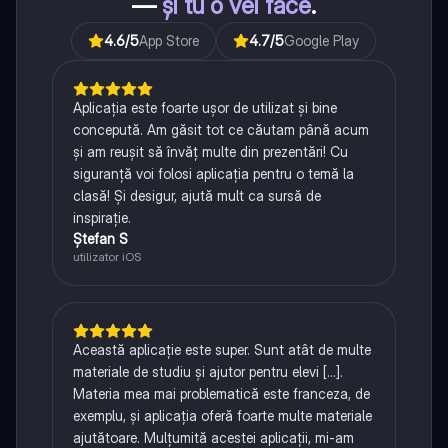
—
și tu o vei face
.
4.6
/5
App Store
4.7
/5
Google Play
Aplicația este foarte ușor de utilizat și bine
concepută. Am găsit tot ce căutam până acum
și am reușit să învăț multe din prezentări! Cu
siguranță voi folosi aplicația pentru o temă la
clasă! Și desigur, ajută mult ca sursă de
inspirație.
Ștefan S
utilizator iOS
Această aplicație este super. Sunt atât de multe
materiale de studiu și ajutor pentru elevi [...].
Materia mea mai problematică este franceza, de
exemplu, și aplicația oferă foarte multe materiale
ajutătoare. Mulțumită acestei aplicații, mi-am