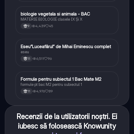
biologie vegetala si animala - BAC
Biologie
MATERIE BIOLOGIE clasele IX Şi X
4,439
45
9
Eseu”Luceafărul” de Mihai Eminescu complet
Limba și literatura română
eseu
6,511
96
11
Formule pentru subiectul 1 Bac Mate M2
Matematică
formule pt bac M2 pentru subiectul 1
4,976
89
11
Recenzii de la utilizatorii noștri. Ei
iubesc să folosească Knowunity