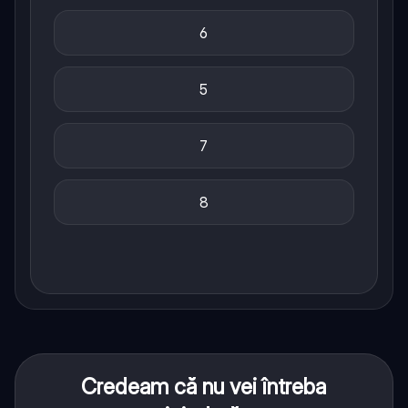
6
5
7
8
Credeam că nu vei întreba