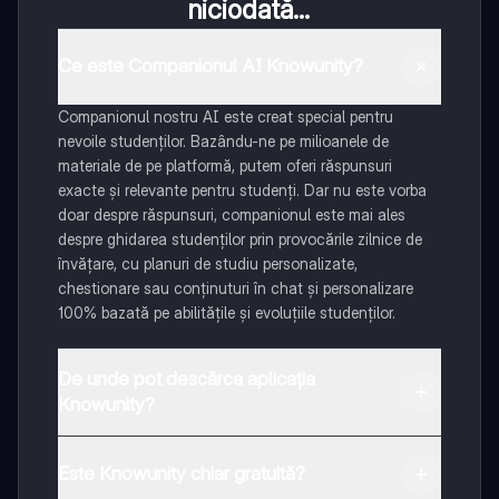
niciodată...
Ce este Companionul AI Knowunity?
Companionul nostru AI este creat special pentru
nevoile studenților. Bazându-ne pe milioanele de
materiale de pe platformă, putem oferi răspunsuri
exacte și relevante pentru studenți. Dar nu este vorba
doar despre răspunsuri, companionul este mai ales
despre ghidarea studenților prin provocările zilnice de
învățare, cu planuri de studiu personalizate,
chestionare sau conținuturi în chat și personalizare
100% bazată pe abilitățile și evoluțiile studenților.
De unde pot descărca aplicația
Knowunity?
Aplicația este disponibilă în Google Play Store și Apple
App Store.
Este Knowunity chiar gratuită?