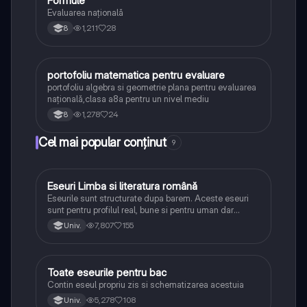
Formule
Evaluarea națională
1,211
28
8
portofoliu matematica pentru evaluare
Matematică
portofoliu algebra si geometrie plana pentru evaluarea
națională,clasa a8a pentru un nivel mediu
1,278
24
8
Cel mai popular conținut
9
Eseuri Limba si literatura română
Limba și literatura română
Eseurile sunt structurate dupa barem. Aceste eseuri
sunt pentru profilul real, bune si pentru uman dar
lipsesc relatiile dintre personaje si caracrerizarile.
7,807
155
Univ.
Toate eseurile pentru bac
Limba și literatura română
Contin eseul propriu zis si schematizarea acestuia
5,278
108
Univ.