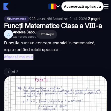
Accesează aplicația
925
vizualizări
·
Actualizat
21 iul. 2026
·
2 pagini
Matematică
Funcții Matematice Clasa a VIII-a
Andreea Sabou
A
Urmărește
@
andreeasabou
Funcțiile sunt un concept esențial în matematică,
reprezentând relații speciale...
Afișează mai mult
of
2
1