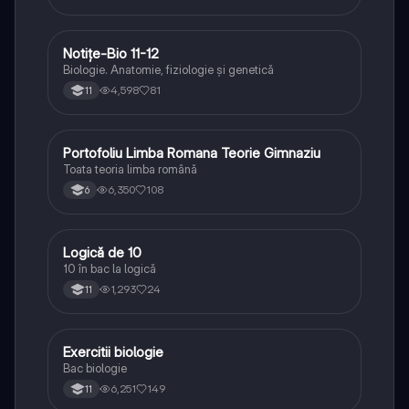
Notițe-Bio 11-12
Biologie
Biologie. Anatomie, fiziologie și genetică
4,598
81
11
Portofoliu Limba Romana Teorie Gimnaziu
Limba și literatura română
Toata teoria limba română
6,350
108
6
Logică de 10
Logică
10 în bac la logică
1,293
24
11
Exercitii biologie
Biologie
Bac biologie
6,251
149
11