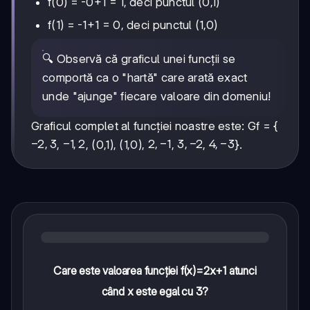
f(0) = -0+1 = 1, deci punctul (0,1)
f(1) = -1+1 = 0, deci punctul (1,0)
🔍 Observă că graficul unei funcții se
comportă ca o "hartă" care arată exact
unde "ajunge" fiecare valoare din domeniu!
Graficul complet al funcției noastre este: Gf = {
-2,3
−
2
,
3
-1,2
−
1
,
2
2,-1
2
,
−
1
3,-2
3
,
−
2
4,-3
4
,
−
3
,
, (0,1), (1,0),
,
,
}.
Care este valoarea funcției f(x)=2x+1 atunci
când x este egal cu 3?