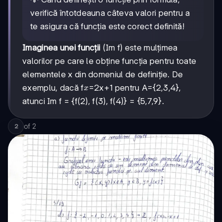
verifică întotdeauna câteva valori pentru a
te asigura că funcția este corect definită!
Imaginea unei funcții
(Im f) este mulțimea
valorilor pe care le obține funcția pentru toate
elementele x din domeniul de definiție. De
x
exemplu, dacă f
=2x+1 pentru A={2,3,4},
x
atunci Im f = {f(2), f(3), f(4)} = {5,7,9}.
of
2
2