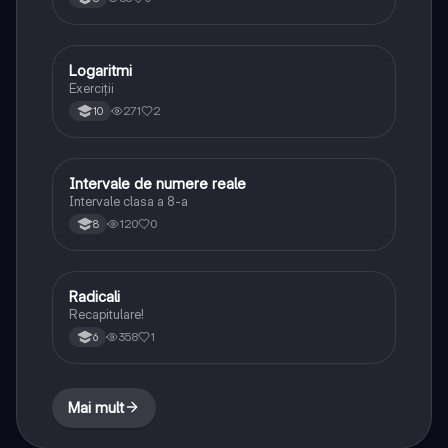
Logaritmi
Matematică
Exerciții
271
2
10
Intervale de numere reale
Matematică
Intervale clasa a 8-a
120
0
8
Radicali
Matematică
Recapitulare!
358
1
6
Mai mult