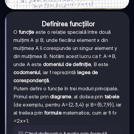
Definirea funcțiilor
O
funcție
este o relație specială între două
mulțimi A și B, unde fiecărui element x din
mulțimea A îi corespunde un singur element y
din mulțimea B. Notăm acest lucru ca f: A→B,
unde A este
domeniul de definiție
, B este
codomeniul
, iar f reprezintă
legea de
corespondență
.
Putem defini o funcție în trei moduri principale.
Primul este prin
diagrame
, al doilea prin
tabele
(de exemplu, pentru A={2,3,4} și B={5,7,9}), iar
x
al treilea prin
formule
matematice, cum ar fi f
x
=2x+1.
💡 Când definești o funcție prin formulă,