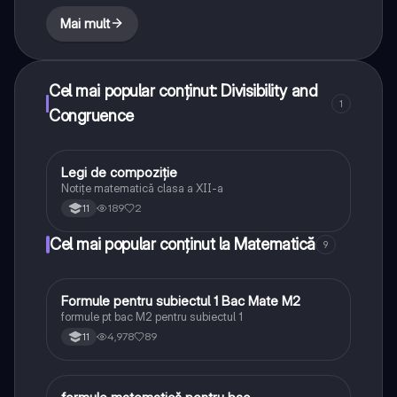
Mai mult
Cel mai popular conținut: Divisibility and
1
Congruence
Legi de compoziție
Matematică
Notițe matematică clasa a XII-a
189
2
11
Cel mai popular conținut la Matematică
9
Formule pentru subiectul 1 Bac Mate M2
Matematică
formule pt bac M2 pentru subiectul 1
4,978
89
11