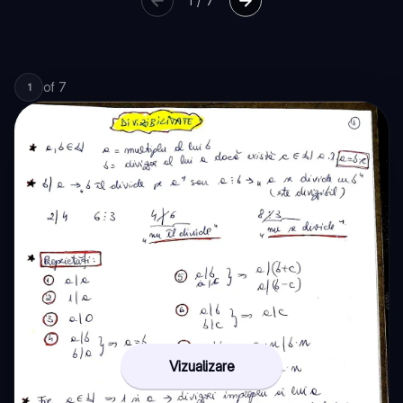
1
/
7
of
7
1
Vizualizare