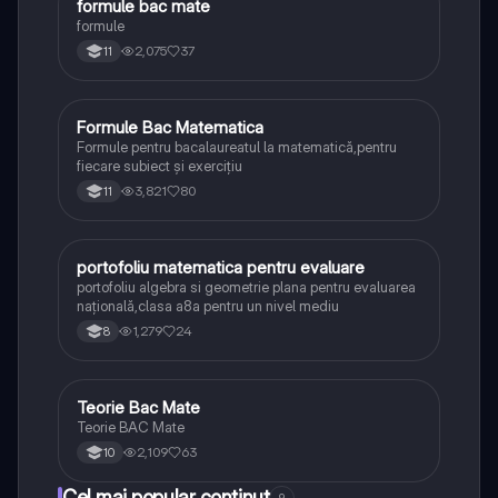
formule bac mate
Matematică
formule
2,075
37
11
Formule Bac Matematica
Matematică
Formule pentru bacalaureatul la matematică,pentru
fiecare subiect și exercițiu
3,821
80
11
portofoliu matematica pentru evaluare
Matematică
portofoliu algebra si geometrie plana pentru evaluarea
națională,clasa a8a pentru un nivel mediu
1,279
24
8
Teorie Bac Mate
Matematică
Teorie BAC Mate
2,109
63
10
Cel mai popular conținut