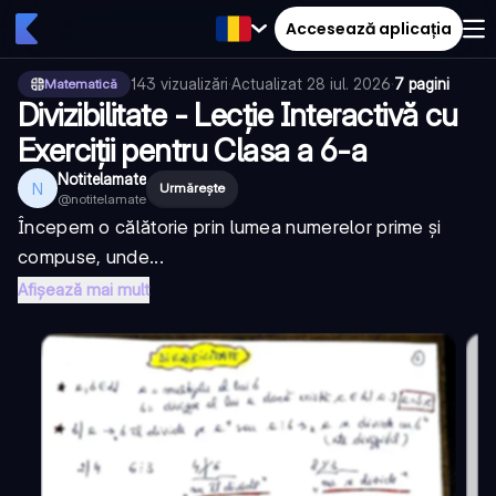
Accesează aplicația
143
vizualizări
·
Actualizat
28 iul. 2026
·
7 pagini
Matematică
Divizibilitate - Lecție Interactivă cu
Exerciții pentru Clasa a 6-a
Notitelamate
N
Urmărește
@
notitelamate
Începem o călătorie prin lumea numerelor prime și
compuse, unde...
Afișează mai mult