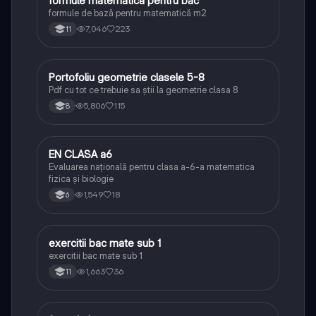
formule matematică pentru bac
Matematică
formule de bază pentru matematică m2
7,046
223
11
Portofoliu geometrie clasele 5-8
Matematică
Pdf cu tot ce trebuie sa știi la geometrie clasa 8
5,806
115
8
EN CLASA a6
Matematică
Evaluarea națională pentru clasa a-6-a matematica
fizica și biologie
1,549
18
6
exercitii bac mate sub 1
Matematică
exercitii bac mate sub 1
1,663
36
11