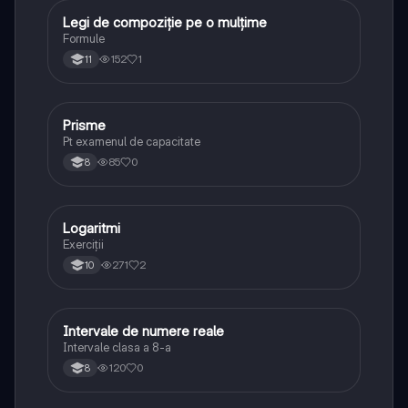
Legi de compoziție pe o mulțime
Matematică
Formule
152
1
11
Prisme
Matematică
Pt examenul de capacitate
85
0
8
Logaritmi
Matematică
Exerciții
271
2
10
Intervale de numere reale
Matematică
Intervale clasa a 8-a
120
0
8