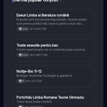
9
Eseuri Limba si literatura română
Limba și literatura română
Eseurile sunt structurate dupa barem. Aceste eseuri
sunt pentru profilul real, bune si pentru uman dar
lipsesc relatiile dintre personaje si caracrerizarile.
7,818
155
Univ.
Toate eseurile pentru bac
Limba și literatura română
Contin eseul propriu zis si schematizarea acestuia
5,285
108
Univ.
Notițe-Bio 11-12
Biologie
Biologie. Anatomie, fiziologie și genetică
4,614
81
11
Portofoliu Limba Romana Teorie Gimnaziu
Limba și literatura română
Toata teoria limba română
6,356
108