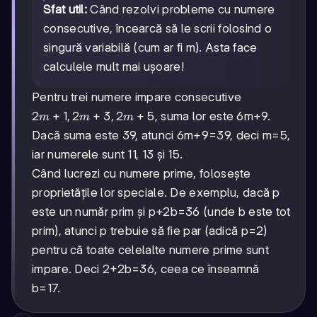
Sfat util:
Când rezolvi probleme cu numere
consecutive, încearcă să le scrii folosind o
singură variabilă (cum ar fi m). Asta face
calculele mult mai ușoare!
Pentru trei numere impare consecutive
2m+1,
2
+
1
,
2
+
3
,
2
+
5
, suma lor este 6m+9.
m
m
m
2m+3,
Dacă suma este 39, atunci 6m+9=39, deci m=5,
2m+5
iar numerele sunt 11, 13 și 15.
Când lucrezi cu numere prime, folosește
proprietățile lor speciale. De exemplu, dacă p
este un număr prim și p+2b=36 (unde b este tot
prim), atunci p trebuie să fie par (adică p=2)
pentru că toate celelalte numere prime sunt
impare. Deci 2+2b=36, ceea ce înseamnă
b=17.