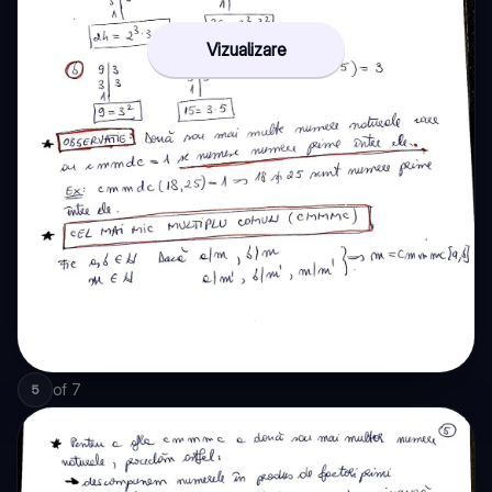
Vizualizare
of
7
5