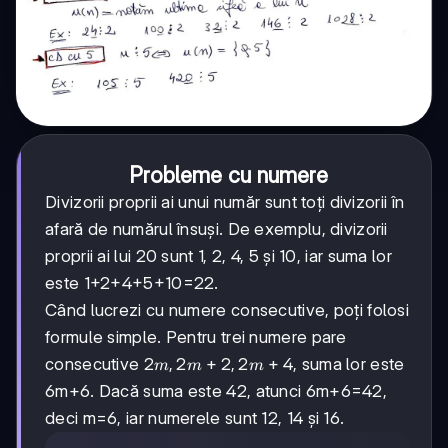
Probleme cu numere
Divizorii proprii ai unui număr sunt toți divizorii în
afară de numărul însuși. De exemplu, divizorii
proprii ai lui 20 sunt 1, 2, 4, 5 și 10, iar suma lor
este 1+2+4+5+10=22.
Când lucrezi cu numere consecutive, poți folosi
formule simple. Pentru trei numere pare
2m,
2
,
2
+
2
,
2
+
4
consecutive
, suma lor este
m
m
m
2m+2,
6m+6. Dacă suma este 42, atunci 6m+6=42,
2m+4
deci m=6, iar numerele sunt 12, 14 și 16.