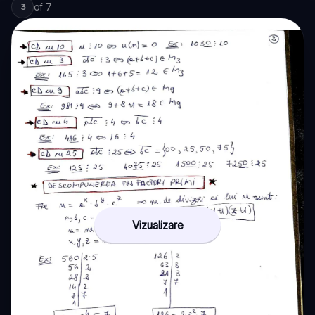
of
7
3
Vizualizare