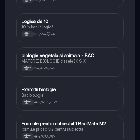
6
Logică de 10
Logică
10 în bac la logică
1,294
24
11
biologie vegetala si animala - BAC
Biologie
MATERIE BIOLOGIE clasele IX Şi X
4,450
45
9
Exercitii biologie
Biologie
Bac biologie
6,260
150
11
Formule pentru subiectul 1 Bac Mate M2
Matematică
formule pt bac M2 pentru subiectul 1
4,978
89
11