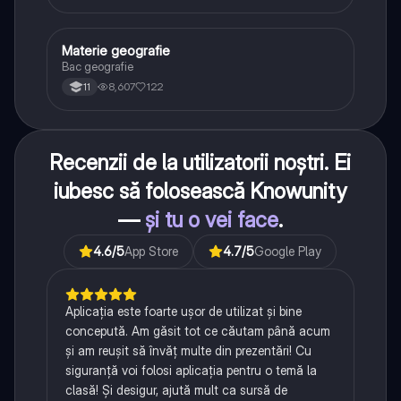
Materie geografie
Geografie
Bac geografie
8,607
122
11
Recenzii de la utilizatorii noștri. Ei
iubesc să folosească Knowunity
—
și tu o vei face
.
4.6
/5
App Store
4.7
/5
Google Play
Aplicația este foarte ușor de utilizat și bine
concepută. Am găsit tot ce căutam până acum
și am reușit să învăț multe din prezentări! Cu
siguranță voi folosi aplicația pentru o temă la
clasă! Și desigur, ajută mult ca sursă de