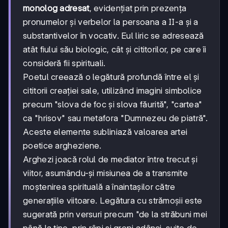
monolog adresat
, evidențiat prin prezența
pronumelor și verbelor la persoana a II-a și a
substantivelor în vocativ. Eul liric se adresează
atât fiului său biologic, cât și cititorilor, pe care îi
consideră fii spirituali.
Poetul creează o legătură profundă între el și
cititorii creației sale, utilizând imagini simbolice
precum "slova de foc și slova făurită", "cartea"
ca "hrisov" sau metafora "Dumnezeu de piatră".
Aceste elemente subliniază valoarea artei
poetice argheziene.
Arghezi joacă rolul de mediator între trecut și
viitor, asumându-și misiunea de a transmite
moștenirea spirituală a înaintașilor către
generațiile viitoare. Legătura cu strămoșii este
sugerată prin versuri precum "de la străbuni mei