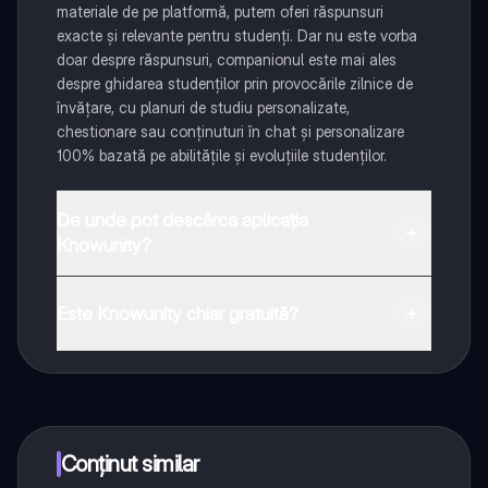
materiale de pe platformă, putem oferi răspunsuri
exacte și relevante pentru studenți. Dar nu este vorba
doar despre răspunsuri, companionul este mai ales
despre ghidarea studenților prin provocările zilnice de
învățare, cu planuri de studiu personalizate,
chestionare sau conținuturi în chat și personalizare
100% bazată pe abilitățile și evoluțiile studenților.
De unde pot descărca aplicația
Knowunity?
Aplicația este disponibilă în Google Play Store și Apple
App Store.
Este Knowunity chiar gratuită?
Da! Bucură-te de access la materiale de studiu,
conectează-te cu alți elevi, și primește ajutor instant -
toate acestea la un click distanță. În plus, câștigă
puncte ca să deblochezi mai multe funcționalități!
Conținut similar