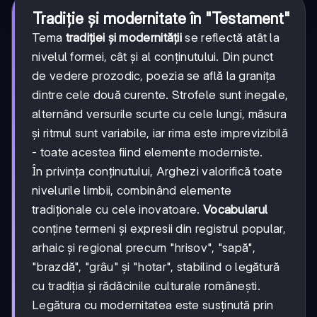
Tradiție și modernitate în "Testament"
Tema
tradiției și modernității
se reflectă atât la
nivelul formei, cât și al conținutului. Din punct
de vedere prozodic, poezia se află la granița
dintre cele două curente. Strofele sunt inegale,
alternând versurile scurte cu cele lungi, măsura
și ritmul sunt variabile, iar rima este imprevizibilă
- toate acestea fiind elemente moderniste.
În privința conținutului, Arghezi valorifică toate
nivelurile limbii, combinând elemente
tradiționale cu cele inovatoare.
Vocabularul
conține termeni și expresii din registrul popular,
arhaic și regional precum "hrisov", "sapă",
"brazdă", "grâu" și "hotar", stabilind o legătură
cu tradiția și rădăcinile culturale românești.
Legătura cu modernitatea este susținută prin