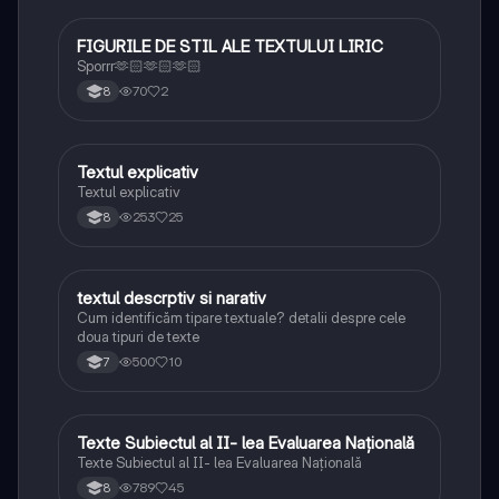
FIGURILE DE STIL ALE TEXTULUI LIRIC
Limba și literatura română
Sporrr🫶🏻🫶🏻🫶🏻
70
2
8
Textul explicativ
Limba și literatura română
Textul explicativ
253
25
8
textul descrptiv si narativ
Limba și literatura română
Cum identificăm tipare textuale? detalii despre cele
doua tipuri de texte
500
10
7
Texte Subiectul al II- lea Evaluarea Națională
Limba și literatura română
Texte Subiectul al II- lea Evaluarea Națională
789
45
8