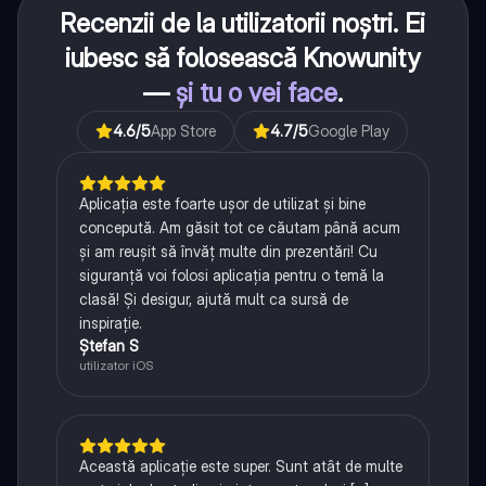
Recenzii de la utilizatorii noștri. Ei
iubesc să folosească Knowunity
—
și tu o vei face
.
4.6
/5
App Store
4.7
/5
Google Play
Aplicația este foarte ușor de utilizat și bine
concepută. Am găsit tot ce căutam până acum
și am reușit să învăț multe din prezentări! Cu
siguranță voi folosi aplicația pentru o temă la
clasă! Și desigur, ajută mult ca sursă de
inspirație.
Ștefan S
utilizator iOS
Această aplicație este super. Sunt atât de multe