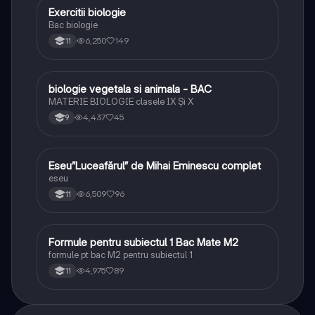
Exercitii biologie
Biologie
Bac biologie
6,250
149
11
biologie vegetala si animala - BAC
Biologie
MATERIE BIOLOGIE clasele IX Şi X
4,437
45
9
Eseu”Luceafărul” de Mihai Eminescu complet
Limba și literatura română
eseu
6,509
96
11
Formule pentru subiectul 1 Bac Mate M2
Matematică
formule pt bac M2 pentru subiectul 1
4,975
89
11