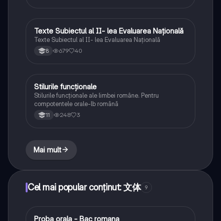
Texte Subiectul al II- lea Evaluarea Națională
Limba și literatura română
Texte Subiectul al II- lea Evaluarea Națională
679
40
8
Stilurile funcționale
Limba și literatura română
Stilurile funcționale ale limbei române. Pentru
compotentele orale-lb română
248
3
11
Mai mult
Cel mai popular conținut: 文体
9
Proba orala - Bac romana
Limba și literatura română