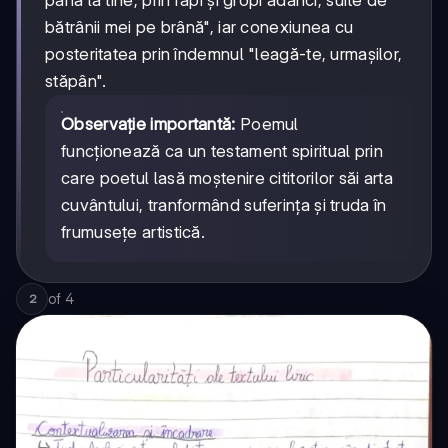
până la tine, prin râpi și gropi adânci, suite de
bătrânii mei pe brână", iar conexiunea cu
posteritatea prin îndemnul "leagă-te, urmaşilor,
stăpân".
Observație importantă:
Poemul
funcționează ca un testament spiritual prin
care poetul lasă moștenire cititorilor săi arta
cuvântului, tranformând suferința și truda în
frumusețe artistică.
of
4
2