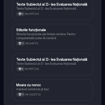
Texte Subiectul al II- lea Evaluarea Națională
Limba și literatura română
Texte Subiectul al II- lea Evaluarea Națională
679
40
8
Stilurile funcționale
Limba și literatura română
Stilurile funcționale ale limbei române. Pentru
compotentele orale-lb română
248
3
11
Texte Subiectul al II- lea Evaluarea Națională
Limba și literatura română
Texte Subiectul al II- lea Evaluarea Națională
789
45
8
Moara cu noroc
Limba și literatura română
material sintetizat pt bac
1,026
12
11