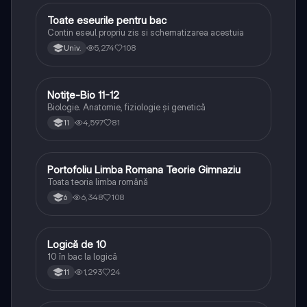
Toate eseurile pentru bac
Limba și literatura română
Contin eseul propriu zis si schematizarea acestuia
5,274
108
Univ.
Notițe-Bio 11-12
Biologie
Biologie. Anatomie, fiziologie și genetică
4,597
81
11
Portofoliu Limba Romana Teorie Gimnaziu
Limba și literatura română
Toata teoria limba română
6,348
108
6
Logică de 10
Logică
10 în bac la logică
1,293
24
11