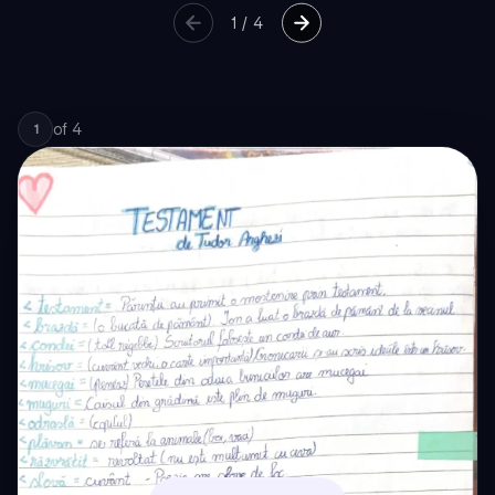
1
/
4
of
4
1