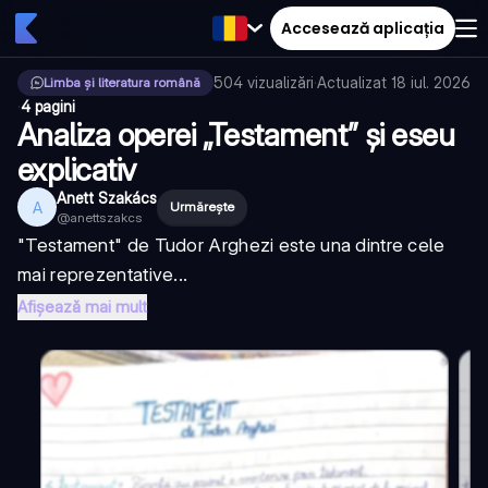
Accesează aplicația
504
vizualizări
·
Actualizat
18 iul. 2026
Limba și literatura română
·
4 pagini
Analiza operei „Testament” și eseu
explicativ
Anett Szakács
A
Urmărește
@
anettszakcs
"Testament" de Tudor Arghezi este una dintre cele
mai reprezentative...
Afișează mai mult