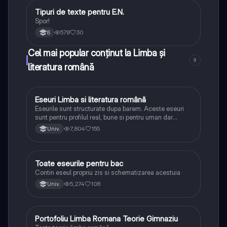
Tipuri de texte pentru E.N.
Limba și literatura română
Spor!
578
30
8
Cel mai popular conținut la Limba și
9
literatura română
Eseuri Limba si literatura română
Limba și literatura română
Eseurile sunt structurate dupa barem. Aceste eseuri
sunt pentru profilul real, bune si pentru uman dar
lipsesc relatiile dintre personaje si caracrerizarile.
7,804
155
Univ.
Toate eseurile pentru bac
Limba și literatura română
Contin eseul propriu zis si schematizarea acestuia
5,274
108
Univ.
Portofoliu Limba Romana Teorie Gimnaziu
Limba și literatura română