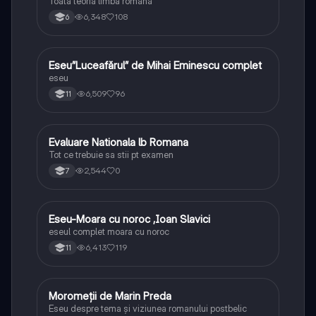
Toata teoria limba română
6,348
108
6
Eseu”Luceafărul” de Mihai Eminescu complet
Limba și literatura română
eseu
6,509
96
11
Evaluare Nationala lb Romana
Limba și literatura română
Tot ce trebuie sa stii pt examen
2,544
0
7
Eseu-Moara cu noroc ,Ioan Slavici
Limba și literatura română
eseul complet moara cu noroc
6,413
119
11
Moromeții de Marin Preda
Limba și literatura română
Eseu despre tema și viziunea romanului postbelic