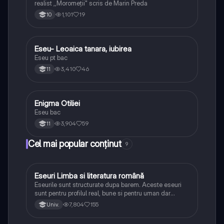
realist ,,Moromeții" scris de Marin Preda
1,101
19
10
Eseu- Leoaica tanara, iubirea
Limba și literatura română
Eseu pt bac
3,410
46
11
Enigma Otiliei
Limba și literatura română
Eseu bac
3,904
59
11
Cel mai popular conținut
9
Eseuri Limba si literatura română
Limba și literatura română
Eseurile sunt structurate dupa barem. Aceste eseuri
sunt pentru profilul real, bune si pentru uman dar
lipsesc relatiile dintre personaje si caracrerizarile.
7,804
155
Univ.