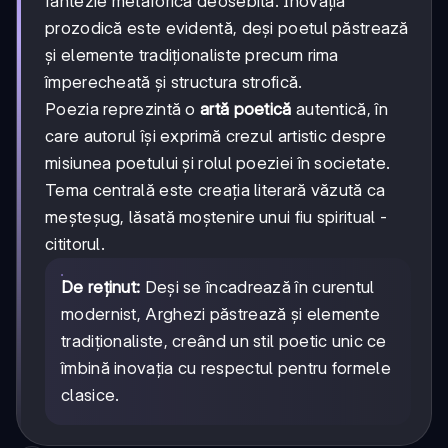
fantezie metaforică deosebită. Inovația
prozodică este evidentă, deși poetul păstrează
și elemente tradiționaliste precum rima
împerecheată și structura strofică.
Poezia reprezintă o
artă poetică
autentică, în
care autorul își exprimă crezul artistic despre
misiunea poetului și rolul poeziei în societate.
Tema centrală este creația literară văzută ca
meșteșug, lăsată moștenire unui fiu spiritual -
cititorul.
De reținut:
Deși se încadrează în curentul
modernist, Arghezi păstrează și elemente
tradiționaliste, creând un stil poetic unic ce
îmbină inovația cu respectul pentru formele
clasice.