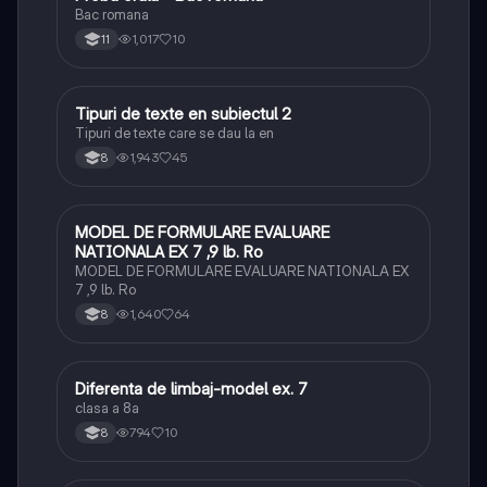
Bac romana
1,017
10
11
Tipuri de texte en subiectul 2
Limba și literatura română
Tipuri de texte care se dau la en
1,943
45
8
MODEL DE FORMULARE EVALUARE
Limba și literatura română
NATIONALA EX 7 ,9 lb. Ro
MODEL DE FORMULARE EVALUARE NATIONALA EX
7 ,9 lb. Ro
1,640
64
8
Diferenta de limbaj-model ex. 7
Limba și literatura română
clasa a 8a
794
10
8