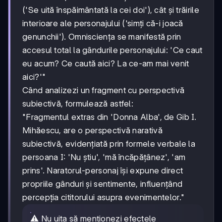
('Se uită înspăimântată la cei doi'), cât și trăirile
interioare ale personajului ('simți că-i joacă
genunchii'). Omnisciența se manifestă prin
accesul total la gândurile personajului: 'Ce caut
eu acum? Ce caută aici? La ce-am mai venit
aici?'"
Când analizezi un fragment cu perspectivă
subiectivă, formulează astfel:
"Fragmentul extras din 'Donna Alba', de Gib I.
Mihăescu, are o perspectivă narativă
subiectivă, evidențiată prin formele verbale la
persoana I: 'Nu știu', 'mă încăpățânez', 'am
prins'. Naratorul-personaj își expune direct
propriile gânduri și sentimente, influențând
percepția cititorului asupra evenimentelor."
⚠️ Nu uita să menționezi efectele