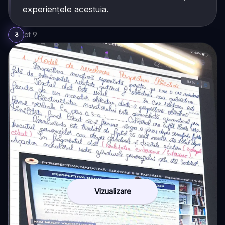
experiențele acestuia.
of
9
3
Vizualizare