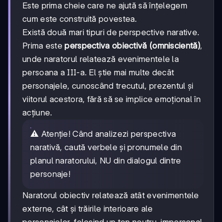
Este prima cheie care ne ajută să înțelegem
cum este construită povestea.
Există două mari tipuri de perspective narative.
Prima este
perspectiva obiectivă (omniscientă)
,
unde naratorul relatează evenimentele la
persoana a III-a. El știe mai multe decât
personajele, cunoscând trecutul, prezentul și
viitorul acestora, fără să se implice emoțional în
acțiune.
⚠️ Atenție! Când analizezi perspectiva
narativă, caută verbele și pronumele din
planul naratorului, NU din dialogul dintre
personaje!
Naratorul obiectiv relatează atât evenimentele
externe, cât și trăirile interioare ale
personajelor, folosind un ton neutru, impersonal