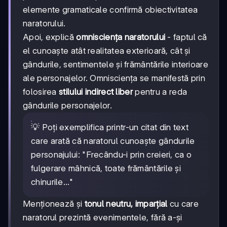
elemente gramaticale confirmă obiectivitatea
naratorului.
Apoi, explică
omnisciența naratorului
- faptul că
el cunoaște atât realitatea exterioară, cât și
gândurile, sentimentele și frământările interioare
ale personajelor. Omnisciența se manifestă prin
folosirea
stilului indirect liber
pentru a reda
gândurile personajelor.
💡 Poți exemplifica printr-un citat din text
care arată că naratorul cunoaște gândurile
personajului: "Frecându-i prin creieri, ca o
fulgerare mâhnică, toate frământările și
chinurile..."
Menționează și
tonul neutru, imparțial
cu care
naratorul prezintă evenimentele, fără a-și