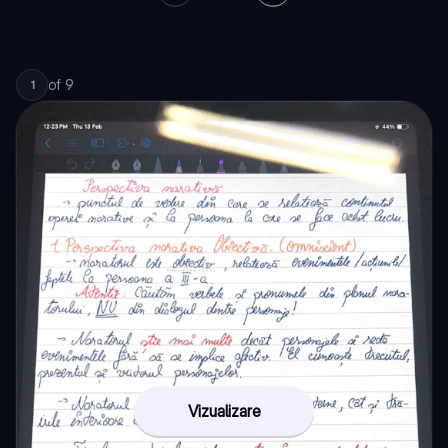
of
9
1
Vizualizare