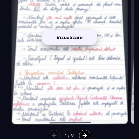
Vizualizare
1
/
9