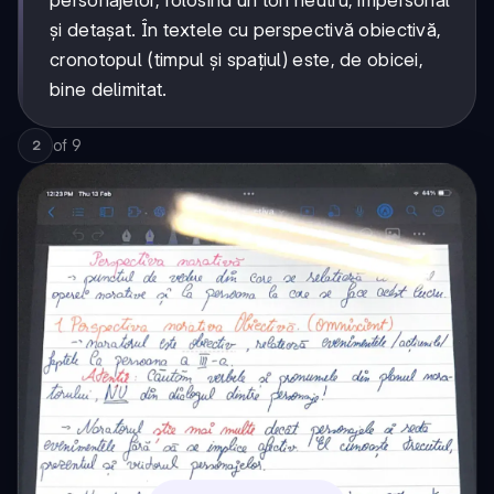
și detașat. În textele cu perspectivă obiectivă,
cronotopul (timpul și spațiul) este, de obicei,
bine delimitat.
of
9
2