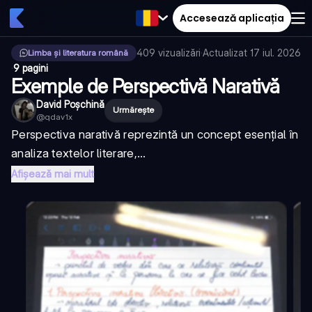
Accesează aplicația
409
vizualizări
·
Actualizat
17 iul. 2026
Limba și literatura română
·
9 pagini
Exemple de Perspectivă Narativă
David Poșchină
Urmărește
@
qdav1x
Perspectiva narativă reprezintă un concept esențial în
analiza textelor literare,...
Afișează mai mult