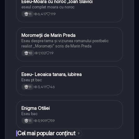
Eseu-Moara cu noroc ,Ioan Slavici
Limba și literatura română
eseul complet moara cu noroc
6,417
119
11
Moromeții de Marin Preda
Limba și literatura română
Eseu despre tema și viziunea romanului postbelic
realist ,,Moromeții" scris de Marin Preda
1,102
19
10
Eseu- Leoaica tanara, iubirea
Limba și literatura română
Eseu pt bac
3,411
46
11
Enigma Otiliei
Limba și literatura română
Eseu bac
3,909
59
11
Cel mai popular conținut
9