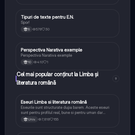
Tipuri de texte pentru E.N.
Limba și literatura română
Spor!
578
30
8
Perspectiva Narativa exemple
Limba și literatura română
Perspectiva Narativa exemple
410
1
10
Cel mai popular conținut la Limba și
9
literatura română
Eseuri Limba si literatura română
Limba și literatura română
Eseurile sunt structurate dupa barem. Aceste eseuri
sunt pentru profilul real, bune si pentru uman dar
lipsesc relatiile dintre personaje si caracrerizarile.
7,818
155
Univ.