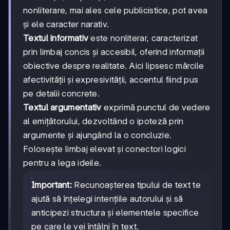
nonliterare, mai ales cele publicistice, pot avea
și ele caracter narativ.
Textul informativ
este nonliterar, caracterizat
prin limbaj concis și accesibil, oferind informații
obiective despre realitate. Aici lipsesc mărcile
afectivității și expresivității, accentul fiind pus
pe detalii concrete.
Textul argumentativ
exprimă punctul de vedere
al emițătorului, dezvoltând o ipoteză prin
argumente și ajungând la o concluzie.
Folosește limbaj elevat și conectori logici
pentru a lega ideile.
Important:
Recunoașterea tipului de text te
ajută să înțelegi intențiile autorului și să
anticipezi structura și elementele specifice
pe care le vei întâlni în text.