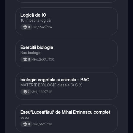
Logică de 10
Logică
10 în bac la logică
1,294
24
11
Exercitii biologie
Biologie
Bac biologie
6,260
150
11
biologie vegetala si animala - BAC
Biologie
MATERIE BIOLOGIE clasele IX Şi X
4,450
45
9
Eseu”Luceafărul” de Mihai Eminescu complet
Limba și literatura română
eseu
6,516
96
11