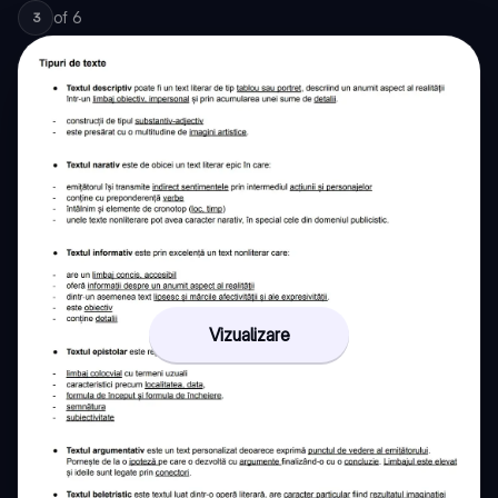
of
6
3
Vizualizare