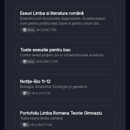
Eseuri Limba si literatura română
Limba și literatura română
Eseurile sunt structurate dupa barem. Aceste eseuri
sunt pentru profilul real, bune si pentru uman dar
lipsesc relatiile dintre personaje si caracrerizarile.
7,818
155
Univ.
Toate eseurile pentru bac
Limba și literatura română
Contin eseul propriu zis si schematizarea acestuia
5,285
108
Univ.
Notițe-Bio 11-12
Biologie
Biologie. Anatomie, fiziologie și genetică
4,614
81
11
Portofoliu Limba Romana Teorie Gimnaziu
Limba și literatura română
Toata teoria limba română
6,356
108
6