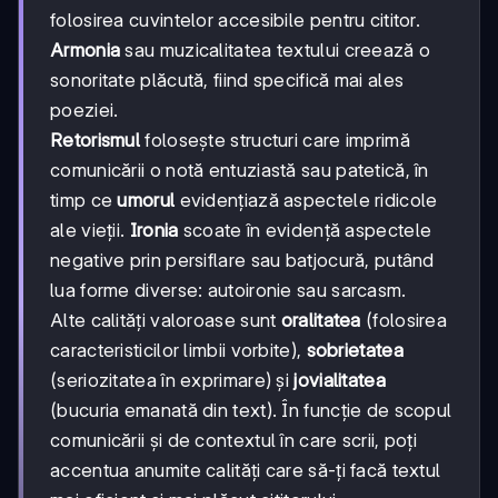
folosirea cuvintelor accesibile pentru cititor.
Armonia
sau muzicalitatea textului creează o
sonoritate plăcută, fiind specifică mai ales
poeziei.
Retorismul
folosește structuri care imprimă
comunicării o notă entuziastă sau patetică, în
timp ce
umorul
evidențiază aspectele ridicole
ale vieții.
Ironia
scoate în evidență aspectele
negative prin persiflare sau batjocură, putând
lua forme diverse: autoironie sau sarcasm.
Alte calități valoroase sunt
oralitatea
(folosirea
caracteristicilor limbii vorbite),
sobrietatea
(seriozitatea în exprimare) și
jovialitatea
(bucuria emanată din text). În funcție de scopul
comunicării și de contextul în care scrii, poți
accentua anumite calități care să-ți facă textul