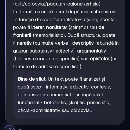
(cult/colocvial/popular/regional/arhaic).
La formă, clasifică textul după mai multe criterii.
În funcție de raportul realitate-ficțiune, acesta
poate fi
literar
,
nonliterar
(științific) sau
de
frontieră
(memorialistic). După structură, poate
fi
narativ
(cu multe verbe),
descriptiv
(abundă în
grupuri substantiv+adjectiv),
argumentativ
(folosește conectori specifici) sau
epistolar
(cu
formule de adresare specifice).
Bine de știut:
Un text poate fi analizat și
după scop - informativ, educativ, confesiv,
persuasiv sau comercial - și după stilul
funcțional - beletristic, științific, publicistic,
oficial-administrativ sau colocvial.
of
6
2