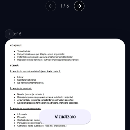
1
/
6
of
6
1
Vizualizare