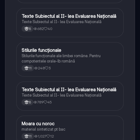
Texte Subiectul al II- lea Evaluarea Națională
Limba și literatura română
Texte Subiectul al II- lea Evaluarea Națională
682
40
8
Stilurile funcționale
Limba și literatura română
Stilurile funcționale ale limbei române. Pentru
compotentele orale-lb română
248
3
11
Texte Subiectul al II- lea Evaluarea Națională
Limba și literatura română
Texte Subiectul al II- lea Evaluarea Națională
789
45
8
Moara cu noroc
Limba și literatura română
material sintetizat pt bac
1,027
12
11