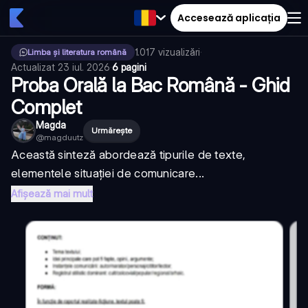
Accesează aplicația
1.017
vizualizări
·
Limba și literatura română
Actualizat
23 iul. 2026
·
6 pagini
Proba Orală la Bac Română - Ghid
Complet
Magda
Urmărește
@
magduutz
Această sinteză abordează tipurile de texte,
elementele situației de comunicare...
Afișează mai mult