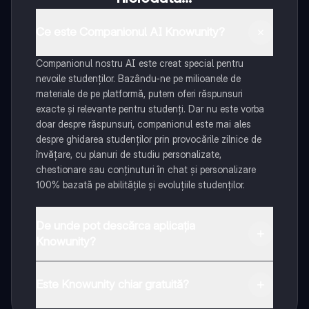
Ce este Companionul AI Knowunity?
Companionul nostru AI este creat special pentru
nevoile studenților. Bazându-ne pe milioanele de
materiale de pe platformă, putem oferi răspunsuri
exacte și relevante pentru studenți. Dar nu este vorba
doar despre răspunsuri, companionul este mai ales
despre ghidarea studenților prin provocările zilnice de
învățare, cu planuri de studiu personalizate,
chestionare sau conținuturi în chat și personalizare
100% bazată pe abilitățile și evoluțiile studenților.
De unde pot descărca aplicația
Knowunity?
Aplicația este disponibilă în Google Play Store și Apple
App Store.
Este Knowunity chiar gratuită?