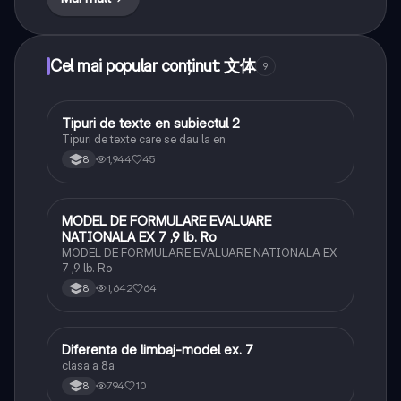
Cel mai popular conținut: 文体
9
Tipuri de texte en subiectul 2
Limba și literatura română
Tipuri de texte care se dau la en
1,944
45
8
MODEL DE FORMULARE EVALUARE
Limba și literatura română
NATIONALA EX 7 ,9 lb. Ro
MODEL DE FORMULARE EVALUARE NATIONALA EX
7 ,9 lb. Ro
1,642
64
8
Diferenta de limbaj-model ex. 7
Limba și literatura română
clasa a 8a
794
10
8