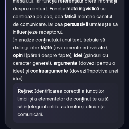
mesajului, iar funcția
referențială
oferă informații
despre context. Funcția
metalingvistică
se
centrează pe cod, cea
fatică
menține canalul
de comunicare, iar cea
persuasivă
urmărește să
influențeze receptorul.
În analiza conținutului unui text, trebuie să
distingi între
fapte
(evenimente adevărate),
opinii
(păreri despre fapte),
idei
(gânduri cu
caracter general),
argumente
(dovezi pentru o
idee) și
contraargumente
(dovezi împotriva unei
idei).
Reține:
Identificarea corectă a funcțiilor
limbii și a elementelor de conținut te ajută
să înțelegi intențiile autorului și eficiența
comunicării.