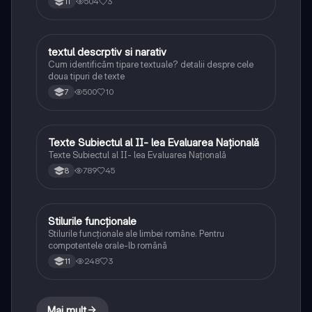
504
3
11
textul descrptiv si narativ
Limba și literatura română
Cum identificăm tipare textuale? detalii despre cele
doua tipuri de texte
500
10
7
Texte Subiectul al II- lea Evaluarea Națională
Limba și literatura română
Texte Subiectul al II- lea Evaluarea Națională
789
45
8
Stilurile funcționale
Limba și literatura română
Stilurile funcționale ale limbei române. Pentru
compotentele orale-lb română
248
3
11
Mai mult