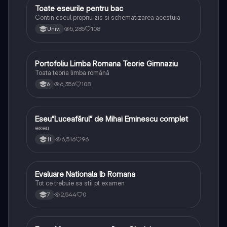
Toate eseurile pentru bac
Limba și literatura română
Contin eseul propriu zis si schematizarea acestuia
5,285
108
Univ.
Portofoliu Limba Romana Teorie Gimnaziu
Limba și literatura română
Toata teoria limba română
6,356
108
6
Eseu”Luceafărul” de Mihai Eminescu complet
Limba și literatura română
eseu
6,516
96
11
Evaluare Nationala lb Romana
Limba și literatura română
Tot ce trebuie sa stii pt examen
2,544
0
7