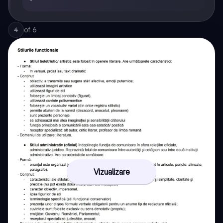
of
6
4
Vizualizare