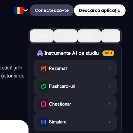
Conectează-te
Descarcă aplicația
8
Instrumente AI de studiu
NOU
lică și în
Rezumat
știlor și de
Flashcard-uri
Chestionar
Simulare