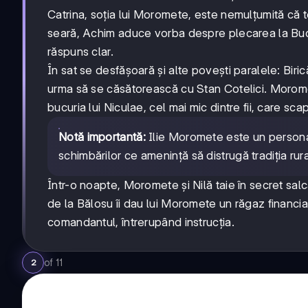
Catrina, soția lui Moromete, este nemulțumită că t
seară, Achim aduce vorba despre plecarea la Bucur
răspuns clar.
În sat se desfășoară și alte povești paralele: Biri
urma să se căsătorească cu Stan Cotelici. Morome
bucuria lui Niculae, cel mai mic dintre fii, care sc
Notă importantă:
Ilie Moromete este un personaj 
schimbărilor ce amenință să distrugă tradiția rural
Într-o noapte, Moromete și Nilă taie în secret salcâ
de la Bălosu îi dau lui Moromete un răgaz financiar. F
comandantul, întrerupând instrucția.
of
11
2