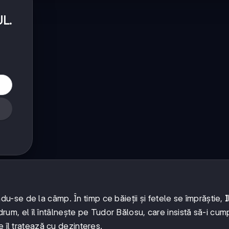
UL
.
se de la câmp. În timp ce băieții și fetele se împrăștie,
I
um, el îl întâlnește pe Tudor Bălosu, care insistă să-i cu
 îl tratează cu dezinteres.