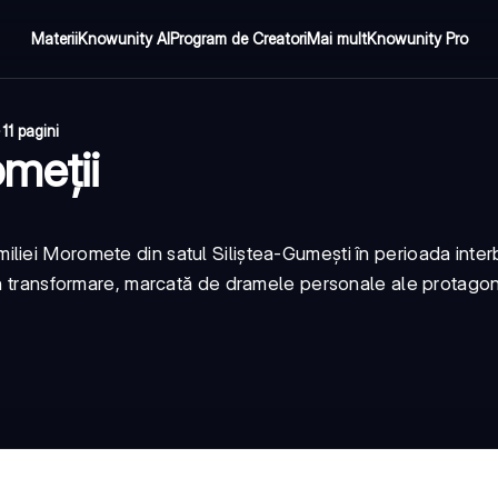
Materii
Knowunity AI
Program de Creatori
Mai mult
Knowunity Pro
·
11 pagini
meții
iei Moromete din satul Siliștea-Gumești în perioada interbe
în transformare, marcată de dramele personale ale protagoni