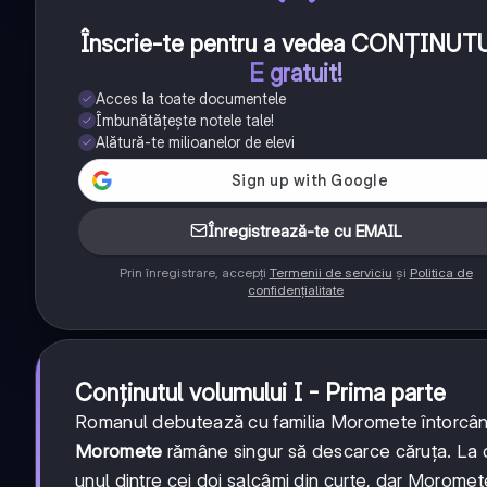
Înscrie-te pentru a vedea CONȚINUT
E gratuit!
Acces la toate documentele
Îmbunătățește notele tale!
Alătură-te milioanelor de elevi
Înregistrează-te cu EMAIL
Prin înregistrare, accepți
Termenii de serviciu
și
Politica de
confidențialitate
Conținutul volumului I - Prima parte
Romanul debutează cu familia Moromete întorcându-
Moromete
rămâne singur să descarce căruța. La dr
unul dintre cei doi salcâmi din curte, dar Moromete