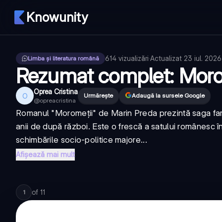
Knowunity
614
vizualizări
·
Actualizat
23 iul. 2026
Limba și literatura română
Rezumat complet: Moro
Oprea Cristina
O
Urmărește
Adaugă la sursele Google
@
opreacristina
Romanul "Moromeții" de Marin Preda prezintă saga famil
anii de după război. Este o frescă a satului românesc 
schimbările socio-politice majore...
Afișează mai mult
of
11
1