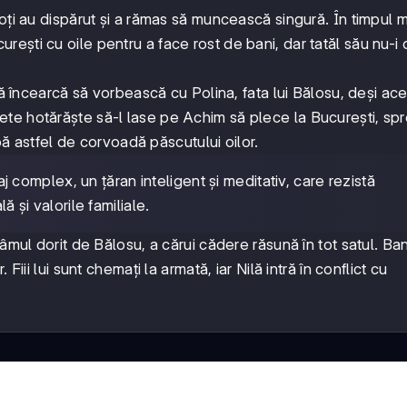
oți au dispărut și a rămas să muncească singură. În timpul 
ești cu oile pentru a face rost de bani, dar tatăl său nu-i 
că încearcă să vorbească cu Polina, fata lui Bălosu, deși ac
te hotărăște să-l lase pe Achim să plece la București, sp
apă astfel de corvoadă păscutului oilor.
complex, un țăran inteligent și meditativ, care rezistă
ă și valorile familiale.
mul dorit de Bălosu, a cărui cădere răsună în tot satul. Banii
iii lui sunt chemați la armată, iar Nilă intră în conflict cu