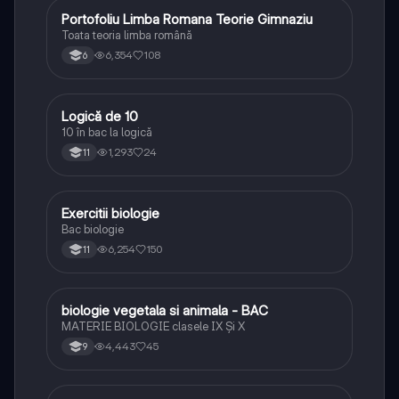
Portofoliu Limba Romana Teorie Gimnaziu
Limba și literatura română
Toata teoria limba română
6,354
108
6
Logică de 10
Logică
10 în bac la logică
1,293
24
11
E
Exercitii biologie
Biologie
Bac biologie
6,254
150
11
B
biologie vegetala si animala - BAC
Biologie
MATERIE BIOLOGIE clasele IX Şi X
4,443
45
9