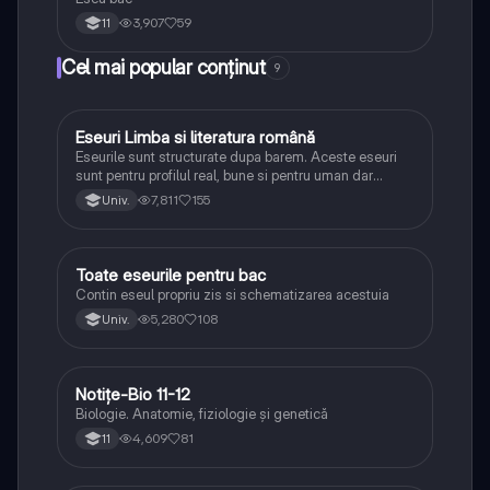
3,907
59
11
Cel mai popular conținut
9
Eseuri Limba si literatura română
Limba și literatura română
Eseurile sunt structurate dupa barem. Aceste eseuri
sunt pentru profilul real, bune si pentru uman dar
lipsesc relatiile dintre personaje si caracrerizarile.
7,811
155
Univ.
Toate eseurile pentru bac
Limba și literatura română
Contin eseul propriu zis si schematizarea acestuia
5,280
108
Univ.
Notițe-Bio 11-12
Biologie
Biologie. Anatomie, fiziologie și genetică
4,609
81
11