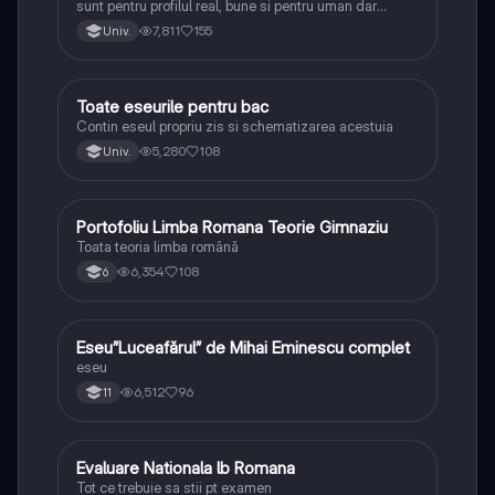
sunt pentru profilul real, bune si pentru uman dar
lipsesc relatiile dintre personaje si caracrerizarile.
7,811
155
Univ.
Toate eseurile pentru bac
Limba și literatura română
Contin eseul propriu zis si schematizarea acestuia
5,280
108
Univ.
Portofoliu Limba Romana Teorie Gimnaziu
Limba și literatura română
Toata teoria limba română
6,354
108
6
Eseu”Luceafărul” de Mihai Eminescu complet
Limba și literatura română
eseu
6,512
96
11
Evaluare Nationala lb Romana
Limba și literatura română
Tot ce trebuie sa stii pt examen