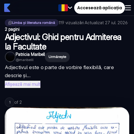
Accesează aplicația
119
vizualizări
·
Actualizat
27 iul. 2026
·
Limba și literatura română
2 pagini
Adjectivul: Ghid pentru Admiterea
la Facultate
Patricia Maribell
Urmărește
@
maribelll
Adjectivul este o parte de vorbire flexibilă, care
descrie și...
Afișează mai mult
of
2
1