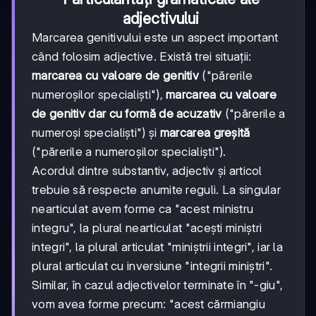
adjectivului
Marcarea genitivului este un aspect important
când folosim adjective. Există trei situații:
marcarea cu valoare de genitiv
("părerile
numeroșilor specialiști"),
marcarea cu valoare
de genitiv dar cu formă de acuzativ
("părerile a
numeroși specialiști") și
marcarea greșită
("părerile a numeroșilor specialiști").
Acordul dintre substantiv, adjectiv și articol
trebuie să respecte anumite reguli. La singular
nearticulat avem forme ca "acest ministru
integru", la plural nearticulat "acești miniștri
integri", la plural articulat "miniștrii integri", iar la
plural articulat cu inversiune "integrii miniștri".
Similar, în cazul adjectivelor terminate în "-giu",
vom avea forme precum: "acest cărmiangiu