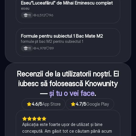
Eseu”Luceafărul” de Mihai Eminescu complet
Limba și literatura română
eseu
6,512
96
11
Formule pentru subiectul 1 Bac Mate M2
Matematică
formule pt bac M2 pentru subiectul 1
4,978
89
11
Recenzii de la utilizatorii noștri. Ei
iubesc să folosească Knowunity
—
și tu o vei face
.
4.6
/5
App Store
4.7
/5
Google Play
Aplicația este foarte ușor de utilizat și bine
concepută. Am găsit tot ce căutam până acum