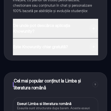
chestionare sau conținuturi în chat și personalizare
100% bazată pe abilitățile și evoluțiile studenților.
De unde pot descărca aplicația
Knowunity?
Aplicația este disponibilă în Google Play Store și Apple
App Store.
Este Knowunity chiar gratuită?
Da! Bucură-te de access la materiale de studiu,
conectează-te cu alți elevi, și primește ajutor instant -
toate acestea la un click distanță. În plus, câștigă
puncte ca să deblochezi mai multe funcționalități!
Cel mai popular conținut la Limba și
9
literatura română
Eseuri Limba si literatura română
Limba și literatura română
Eseurile sunt structurate dupa barem. Aceste eseuri