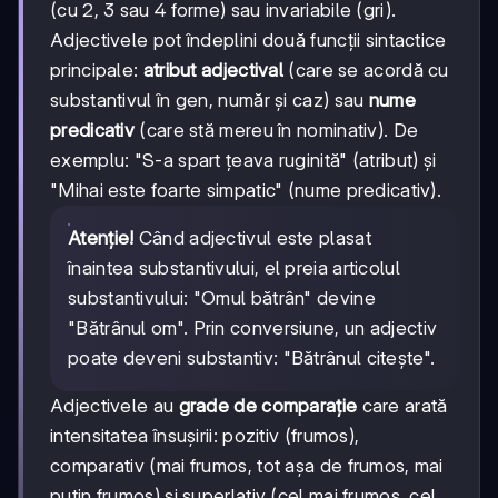
(cu 2, 3 sau 4 forme) sau invariabile (gri).
Adjectivele pot îndeplini două funcții sintactice
principale:
atribut adjectival
(care se acordă cu
substantivul în gen, număr și caz) sau
nume
predicativ
(care stă mereu în nominativ). De
exemplu: "S-a spart țeava ruginită" (atribut) și
"Mihai este foarte simpatic" (nume predicativ).
Atenție!
Când adjectivul este plasat
înaintea substantivului, el preia articolul
substantivului: "Omul bătrân" devine
"Bătrânul om". Prin conversiune, un adjectiv
poate deveni substantiv: "Bătrânul citește".
Adjectivele au
grade de comparație
care arată
intensitatea însușirii: pozitiv (frumos),
comparativ (mai frumos, tot așa de frumos, mai
puțin frumos) și superlativ (cel mai frumos, cel