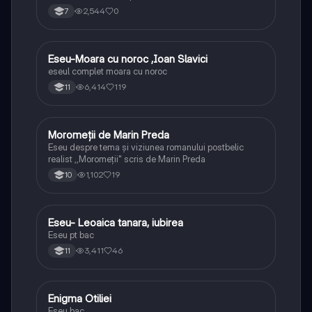
2,544
0
7
Eseu-Moara cu noroc ,Ioan Slavici
Limba și literatura română
eseul complet moara cu noroc
6,414
119
11
Moromeții de Marin Preda
Limba și literatura română
Eseu despre tema și viziunea romanului postbelic
realist ,,Moromeții" scris de Marin Preda
1,102
19
10
Eseu- Leoaica tanara, iubirea
Limba și literatura română
Eseu pt bac
3,411
46
11
Enigma Otiliei
Limba și literatura română
Eseu bac