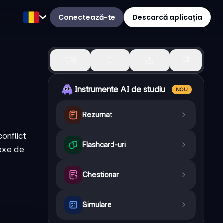
Conectează-te
Descarcă aplicația
5
Instrumente AI de studiu
NOU
Rezumat
onflict
Flashcard-uri
lexe de
Chestionar
Simulare