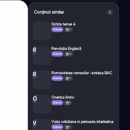
Conținut similar
6
Schita temei 4
Istorie
11
Revoluția Engleză
R
Istorie
10
Romanitatea romanilor -sinteza BAC
R
Istorie
11
Orientul Antic
O
Istorie
9
Viata cotidiana in perioada interbelica
V
Istorie
7