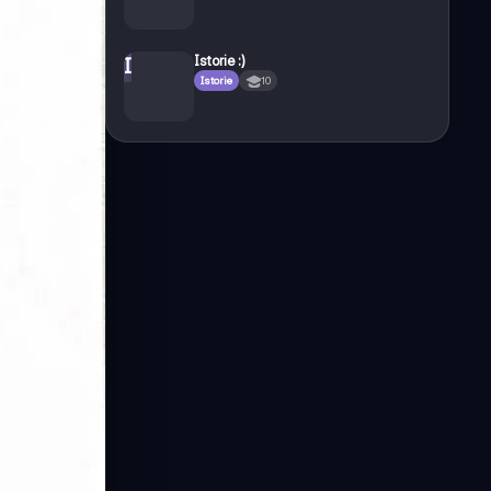
Istorie :)
I
Istorie
10