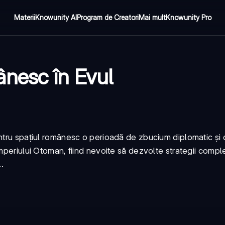
Materii
Knowunity AI
Program de Creatori
Mai mult
Knowunity Pro
nesc în Evul
ntru spațiul românesc o perioadă de zbucium diplomatic și c
Imperiului Otoman, fiind nevoite să dezvolte strategii comp
.