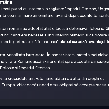
române
ei mari puteri cu interese în regiune: Imperiul Otoman, Ungar
ta cea mai mare amenințare, având deja cucerite teritoriil
itorii români au adoptat atât o tactică defensivă, folosind
d
unci când era necesar. Fiind inferiori numeric și ca dotare m
tomanii, preferând să folosească
atacul surpriză
,
avantajul t
ate-vasalitate
între state. În acest sistem, statele mai slabe
ane). Țara Românească s-a orientat spre acceptarea suzeran
 Polonia și Imperiul Otoman.
v la cruciadele anti-otomane alături de alte țări creștine,
uropa, chiar dacă uneori erau obligați să accepte statutu