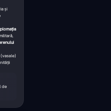
ia și
e
iplomația
ilitară,
erenului
 (vasale)
ității
l de