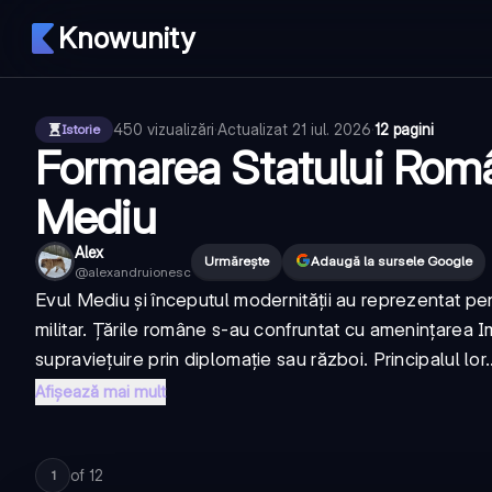
Knowunity
450
vizualizări
·
Actualizat
21 iul. 2026
·
12 pagini
Istorie
Formarea Statului Româ
Mediu
Alex
Urmărește
Adaugă la sursele Google
@
alexandruionesc
Evul Mediu și începutul modernității au reprezentat pe
militar. Țările române s-au confruntat cu amenințarea 
supraviețuire prin diplomație sau război. Principalul lor..
Afișează mai mult
of
12
1