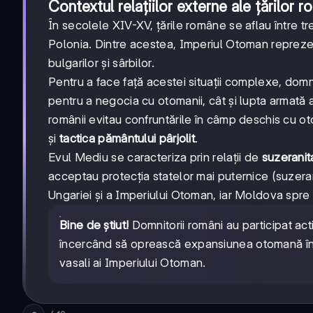
Contextul relațiilor externe ale țărilor 
În secolele XIV-XV, țările române se aflau între tr
Polonia. Dintre acestea, Imperiul Otoman reprezen
bulgarilor și sârbilor.
Pentru a face față acestei situații complexe, domn
pentru a negocia cu otomanii, cât și lupta armată at
românii evitau confruntările în câmp deschis cu o
și
tactica pământului pârjolit
.
Evul Mediu se caracteriza prin relații de
suzeranit
acceptau protecția statelor mai puternice (suzer
Ungariei și a Imperiului Otoman, iar Moldova spre
Bine de știut!
Domnitorii români au participat acti
încercând să oprească expansiunea otomană în E
vasali ai Imperiului Otoman.