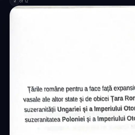
of
12
2