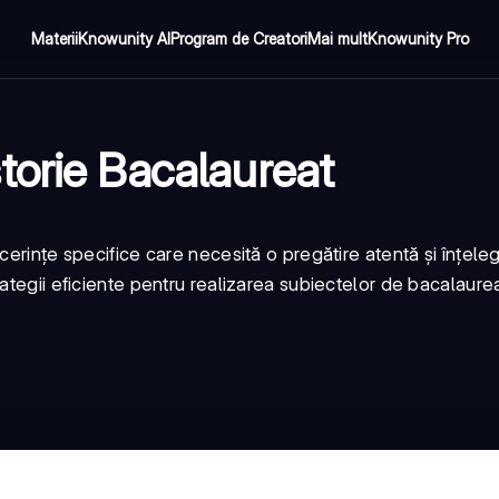
Materii
Knowunity AI
Program de Creatori
Mai mult
Knowunity Pro
torie Bacalaureat
cerințe specifice care necesită o pregătire atentă și înțele
ategii eficiente pentru realizarea subiectelor de bacalaure