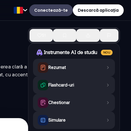
Conectează-te
Descarcă aplicația
51
Instrumente AI de studiu
NOU
gerea clară a
Rezumat
at, cu accent
Flashcard-uri
Chestionar
Simulare