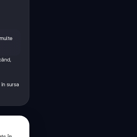
 multe
ăcând,
în sursa