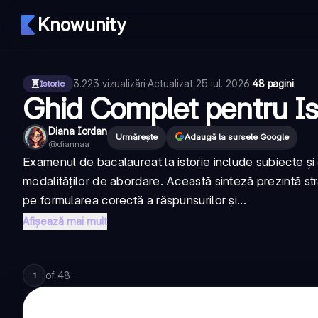
Knowunity
3.223
vizualizări
·
Actualizat
25 iul. 2026
·
48 pagini
Istorie
Ghid Complet pentru Is
Diana Iordan
Urmărește
Adaugă la sursele Google
@
diannaa
Examenul de bacalaureat la istorie include subiecte și 
modalităților de abordare. Această sinteză prezintă str
pe formularea corectă a răspunsurilor și...
Afișează mai mult
of
48
1