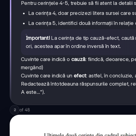
Pentru cerințele 4-5, trebuie să fii atent la detalii 
La cerința 4, doar precizezi litera sursei care 
La cerința 5, identifici două informații în relați
Important!
La cerința de tip cauză-efect, caută 
ori, acestea apar în ordine inversă în text.
Cuvinte care indică o
cauză
: fiindcă, deoarece, p
mergând)
Cuvinte care indică un
efect
: astfel, în concluzie
Redactează întotdeauna răspunsurile complet, rel
A este...").
of
48
2