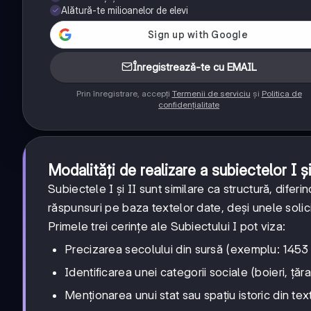
Alătură-te milioanelor de elevi
Înregistrează-te cu EMAIL
Prin înregistrare, accepți
Termenii de serviciu
și
Politica de
confidențialitate
Modalități de realizare a subiectelor I și
Subiectele I și II sunt similare ca structură, difer
răspunsuri pe baza textelor date, deși unele solic
Primele trei cerințe ale Subiectului I pot viza:
Precizarea secolului din sursă (exemplu: 1453
Identificarea unei categorii sociale (boieri, țăr
Menționarea unui stat sau spațiu istoric din tex