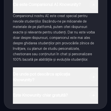
Ce este Companionul AI Knowunity?
Companionul nostru AI este creat special pentru
nevoile studenților. Bazându-ne pe milioanele de
materiale de pe platformă, putem oferi răspunsuri
exacte și relevante pentru studenți. Dar nu este vorba
doar despre răspunsuri, companionul este mai ales
despre ghidarea studenților prin provocările zilnice de
învățare, cu planuri de studiu personalizate,
chestionare sau conținuturi în chat și personalizare
100% bazată pe abilitățile și evoluțiile studenților.
De unde pot descărca aplicația
Knowunity?
Aplicația este disponibilă în Google Play Store și Apple
App Store.
Este Knowunity chiar gratuită?
Da! Bucură-te de access la materiale de studiu,