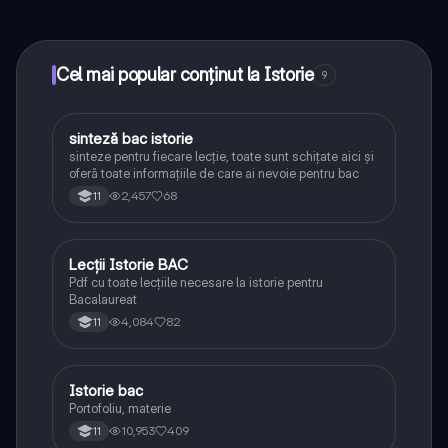
conectează-te cu alți elevi, și primește ajutor instant -
toate acestea la un click distanță. În plus, câștigă
puncte ca să deblochezi mai multe funcționalități!
Cel mai popular conținut la Istorie
9
sinteză bac istorie
Istorie
sinteze pentru fiecare lecție, toate sunt schițate aici și
oferă toate informațiile de care ai nevoie pentru bac
2,457
68
11
Lecții Istorie BAC
Istorie
Pdf cu toate lecțiile necesare la istorie pentru
Bacalaureat
4,084
82
11
Istorie bac
Istorie
Portofoliu, materie
10,953
409
11