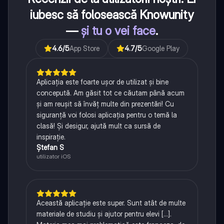
iubesc să folosească Knowunity
—
și tu o vei face
.
4.6
/5
App Store
4.7
/5
Google Play
Aplicația este foarte ușor de utilizat și bine
concepută. Am găsit tot ce căutam până acum
și am reușit să învăț multe din prezentări! Cu
siguranță voi folosi aplicația pentru o temă la
clasă! Și desigur, ajută mult ca sursă de
inspirație.
Ștefan S
utilizator iOS
Această aplicație este super. Sunt atât de multe
materiale de studiu și ajutor pentru elevi [...].