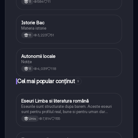
584
11
11
Istorie Bac
Istorie
Materia istorie
3,223
51
11
Autonomii locale
Istorie
Notițe
4,039
118
11
Cel mai popular conținut
9
Eseuri Limba si literatura română
Limba și literatura română
Eseurile sunt structurate dupa barem. Aceste eseuri
sunt pentru profilul real, bune si pentru uman dar
lipsesc relatiile dintre personaje si caracrerizarile.
7,814
155
Univ.