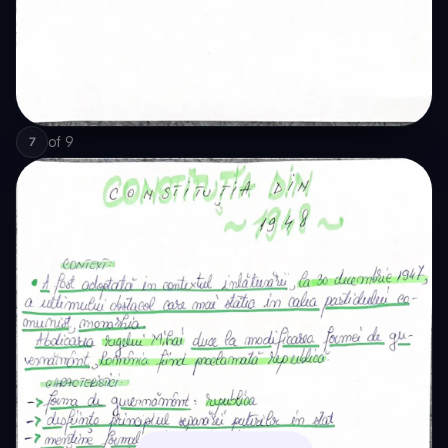
of
9
7