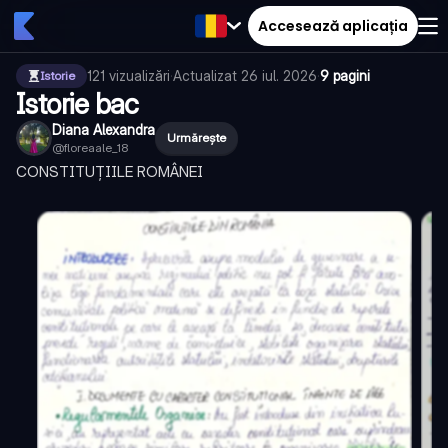
Accesează aplicația
121
vizualizări
·
Actualizat
26 iul. 2026
·
9 pagini
Istorie
Istorie bac
Diana Alexandra
Urmărește
@
floreaale_18
CONSTITUȚIILE ROMÂNEI