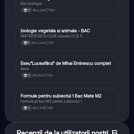
Bac biologie
6,260
150
11
biologie vegetala si animala - BAC
Biologie
MATERIE BIOLOGIE clasele IX Şi X
4,446
45
9
Eseu”Luceafărul” de Mihai Eminescu complet
Limba și literatura română
eseu
6,516
96
11
Formule pentru subiectul 1 Bac Mate M2
Matematică
formule pt bac M2 pentru subiectul 1
4,978
89
11
Recenzii de la utilizatorii noștri. Ei