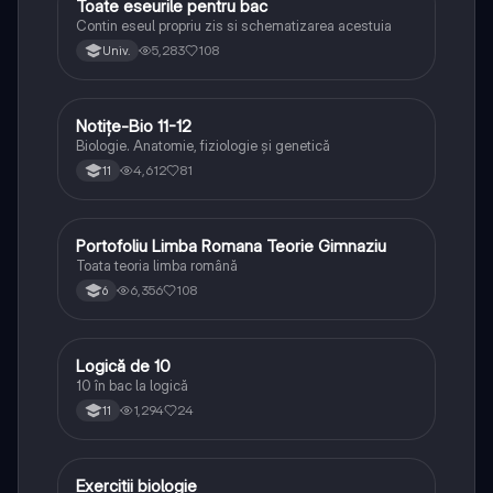
Toate eseurile pentru bac
Limba și literatura română
Contin eseul propriu zis si schematizarea acestuia
5,283
108
Univ.
Notițe-Bio 11-12
Biologie
Biologie. Anatomie, fiziologie și genetică
4,612
81
11
Portofoliu Limba Romana Teorie Gimnaziu
Limba și literatura română
Toata teoria limba română
6,356
108
6
Logică de 10
Logică
10 în bac la logică
1,294
24
11
Exercitii biologie
Biologie