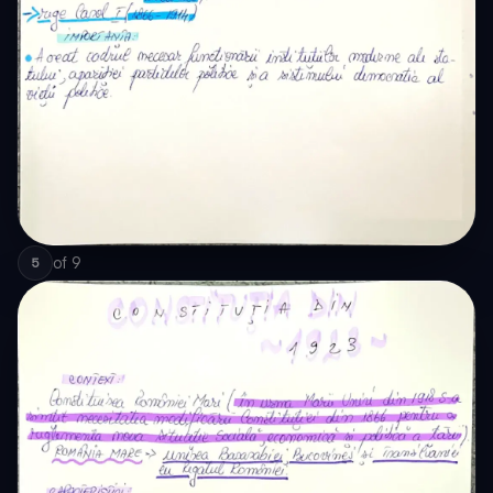
of
9
5