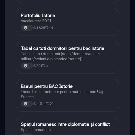
Portofoliu Istorie
Istorie
bacalaureat 2021
1,828
44
11
Tabel cu toti domnitorii pentru bac istorie
Istorie
Tabel cu toti domnitorii (secol/domnitor/actiuni
militare/actiuni diplomatice{tratate}).
721
6
11
Eseuri pentru BAC Istorie
Istorie
Eseuri bine structurate pentru materia istorie ! 🤗
Succes
4,314
94
11
Spațiul romanesc între diplomație și conflict
Istorie
Spațiul romanesc