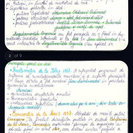
of
9
2