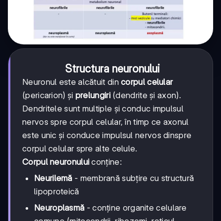
Structura neuronului
Neuronul este alcătuit din
corpul celular
(pericarion) și
prelungiri
(dendrite și axon).
Dendritele sunt multiple și conduc impulsul
nervos spre corpul celular, în timp ce axonul
este unic și conduce impulsul nervos dinspre
corpul celular spre alte celule.
Corpul neuronului
conține:
Neurilemă
- membrană subțire cu structură
lipoproteică
Neuroplasmă
- conține organite celulare
comune (mitocondrii, ribozomi, reticul