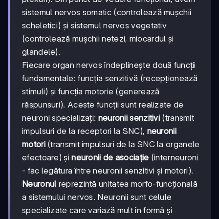
sistemul nervos somatic (controlează mușchii
scheletici) și sistemul nervos vegetativ
(controlează mușchii netezi, miocardul și
glandele).
Fiecare organ nervos îndeplinește două funcții
fundamentale: funcția senzitivă (recepționează
stimuli) și funcția motorie (generează
răspunsuri). Aceste funcții sunt realizate de
neuroni specializați:
neuronii senzitivi
(transmit
impulsuri de la receptori la SNC),
neuronii
motori
(transmit impulsuri de la SNC la organele
efectoare) și
neuronii de asociație
(interneuroni
- fac legătura între neuronii senzitivi și motori).
Neuronul
reprezintă unitatea morfo-funcțională
a sistemului nervos. Neuronii sunt celule
specializate care variază mult în formă și