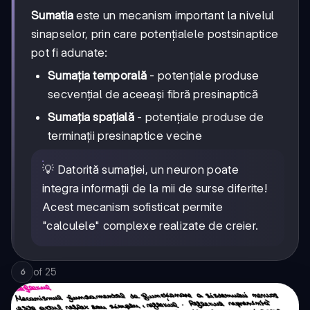
Sumatia
este un mecanism important la nivelul
sinapselor, prin care potențialele postsinaptice
pot fi adunate:
Sumația temporală
- potențiale produse
secvențial de aceeași fibră presinaptică
Sumația spațială
- potențiale produse de
terminații presinaptice vecine
💡 Datorită sumaţiei, un neuron poate
integra informaţii de la mii de surse diferite!
Acest mecanism sofisticat permite
"calculele" complexe realizate de creier.
of
25
6