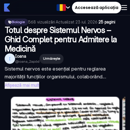
Accesează aplicația
568
vizualizări
·
Actualizat
23 iul. 2026
·
25 pagini
Biologie
Totul despre Sistemul Nervos –
Ghid Complet pentru Admitere la
Medicină
Ioana
I
Urmărește
@
ioana_2ap6d
Sistemul nervos este esențial pentru reglarea
majorității funcțiilor organismului, colaborând...
Afișează mai mult