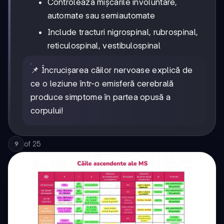
Controlează mișcările involuntare,
automate sau semiautomate
Include tracturi nigrospinal, rubrospinal,
reticulospinal, vestibulospinal
📌 Încrucișarea căilor nervoase explică de
ce o leziune într-o emisferă cerebrală
produce simptome în partea opusă a
corpului!
of
25
9