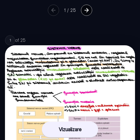
1
/
25
of
25
1
Vizualizare