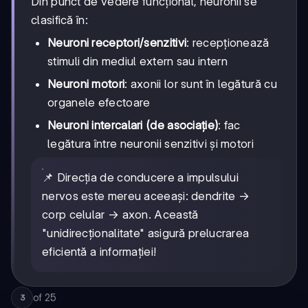
Din punct de vedere funcțional, neuronii se
clasifică în:
Neuroni receptori/senzitivi
: recepționează
stimuli din mediul extern sau intern
Neuroni motori
: axonii lor sunt în legătură cu
organele efectoare
Neuroni intercalari (de asociație)
: fac
legătura între neuronii senzitivi și motori
📌 Direcția de conducere a impulsului
nervos este mereu aceeași: dendrite →
corp celular → axon. Această
"unidirecționalitate" asigură prelucrarea
eficientă a informației!
of
25
3