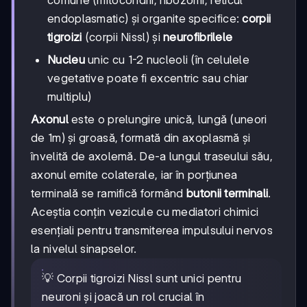
endoplasmatic) și organite specifice:
corpii
tigroizi
(corpii Nissl) și
neurofibrilele
Nucleu
unic cu 1-2 nucleoli (în celulele
vegetative poate fi excentric sau chiar
multiplu)
Axonul
este o prelungire unică, lungă (uneori
de 1m) și groasă, formată din axoplasmă și
învelită de axolemă. De-a lungul traseului său,
axonul emite colaterale, iar în porțiunea
terminală se ramifică formând
butonii terminali
.
Aceștia conțin vezicule cu mediatori chimici
esențiali pentru transmiterea impulsului nervos
la nivelul sinapselor.
💡 Corpii tigroizi Nissl sunt unici pentru
neuroni și joacă un rol crucial în