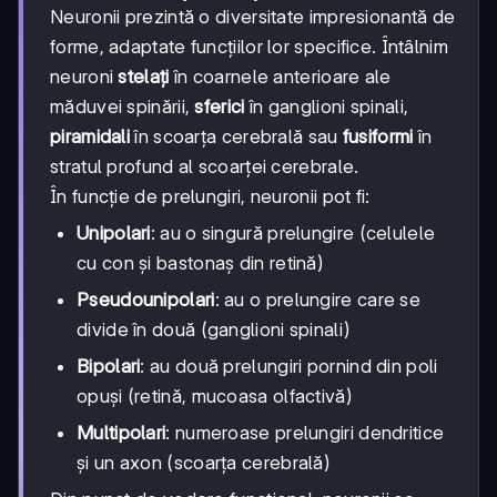
Neuronii prezintă o diversitate impresionantă de
forme, adaptate funcțiilor lor specifice. Întâlnim
neuroni
stelați
în coarnele anterioare ale
măduvei spinării,
sferici
în ganglioni spinali,
piramidali
în scoarța cerebrală sau
fusiformi
în
stratul profund al scoarței cerebrale.
În funcție de prelungiri, neuronii pot fi:
Unipolari
: au o singură prelungire (celulele
cu con și bastonaș din retină)
Pseudounipolari
: au o prelungire care se
divide în două (ganglioni spinali)
Bipolari
: au două prelungiri pornind din poli
opuși (retină, mucoasa olfactivă)
Multipolari
: numeroase prelungiri dendritice
și un axon (scoarța cerebrală)