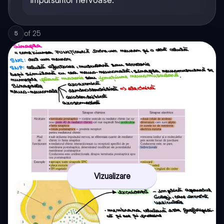
impulsurilor nervoase.
of
25
5
Vizualizare