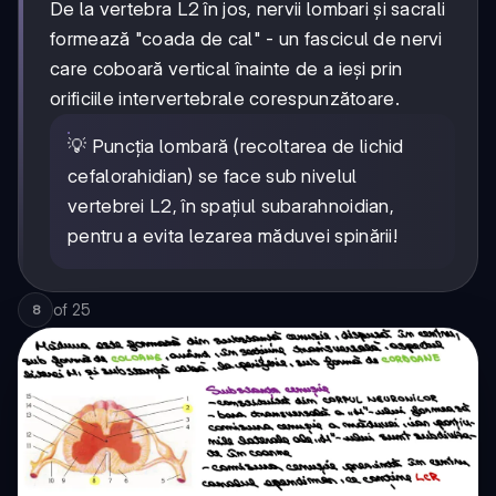
De la vertebra L2 în jos, nervii lombari și sacrali
formează "coada de cal" - un fascicul de nervi
care coboară vertical înainte de a ieși prin
orificiile intervertebrale corespunzătoare.
💡 Puncția lombară (recoltarea de lichid
cefalorahidian) se face sub nivelul
vertebrei L2, în spațiul subarahnoidian,
pentru a evita lezarea măduvei spinării!
of
25
8