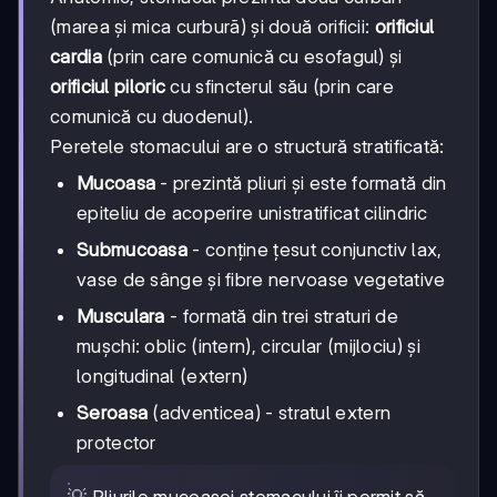
(marea și mica curburã) și două orificii:
orificiul
cardia
(prin care comunică cu esofagul) și
orificiul piloric
cu sfincterul său (prin care
comunică cu duodenul).
Peretele stomacului are o structură stratificată:
Mucoasa
- prezintă pliuri și este formată din
epiteliu de acoperire unistratificat cilindric
Submucoasa
- conține țesut conjunctiv lax,
vase de sânge și fibre nervoase vegetative
Musculara
- formată din trei straturi de
mușchi: oblic (intern), circular (mijlociu) și
longitudinal (extern)
Seroasa
(adventicea) - stratul extern
protector
💡 Pliurile mucoasei stomacului îi permit să