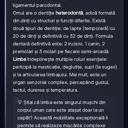
ligamentul parodontal.
Omul are o dentiție
heterodontă
, adică formată
din dinți cu structuri și funcții diferite. Există
două tipuri de dentiție: de lapte (temporară) cu
20 de dinți și definitivă cu 32 de dinți. Formula
dentară definitivă este: 2 incisivi, 1 canin, 2
premolari și 3 molari pe fiecare semi-arcadă.
Limba
îndeplinește multiple roluri esențiale:
participă la masticație, deglutițe, supt (la sugari)
și la articularea limbajului. Mai mult, este un
organ senzorial complex, percepând gustul,
tactul, durerea și temperatura.
💡 Știai că limba este singurul mușchi din
corpul uman care este atașat doar la un
capăt? Această mobilitate excepțională îi
permite să realizeze mișcările complexe