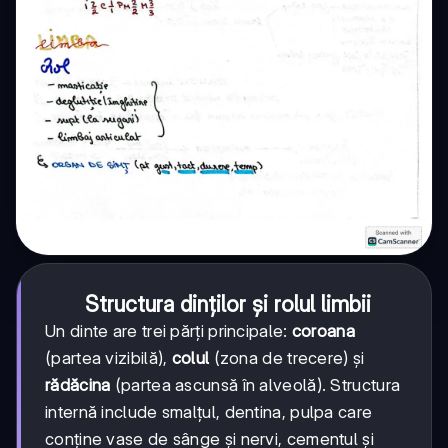
Structura dinților și rolul limbii
Un dinte are trei părți principale:
coroana
(partea vizibilă),
colul
(zona de trecere) și
rădăcina
(partea ascunsă în alveolă). Structura
internă include smalțul, dentina, pulpa care
conține vase de sânge și nervi, cementul și