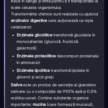
trece în sânge și limfă pentru a fi transportate la
toate celulele organismului.
Transformările chimice sunt realizate cu ajutorul
enzimelor digestive
care acționează ca niște
catalizatori:
Enzimele glicolitice
transformă glucidele în
monozaharide (glucoză, fructoză,
galactoză)
Enzimele proteolitice
descompun proteinele
în aminoacizi
Enzimele lipolitice
transformă lipidele în
glicerol și acizi grași
Saliva
este un produs de secreție al glandelor
salivare cu o compoziție de 99,5% apă și 0,5%
reziduu uscat. Conține substanțe organice
importante:
mucina
(care formează mucusul),