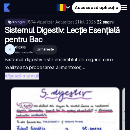
Accesează aplicația
594
vizualizări
·
Actualizat
21 iul. 2026
·
22 pagini
Biologie
Sistemul Digestiv: Lecție Esențială
pentru Bac
alexia
A
Urmărește
@
alexiaale
Sistemul digestiv este ansamblul de organe care
realizează procesarea alimentelor,...
Afișează mai mult