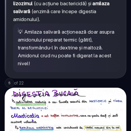
lizozimul
(cu acțiune bactericidă) și
amilaza
salivară
(enzimă care începe digestia
amidonului).
💡 Amilaza salivară acționează doar asupra
amidonului preparat termic (gătit),
transformându-l în dextrine și maltoză.
Amidonul crud nu poate fi digerat la acest
nivel!
of
22
5