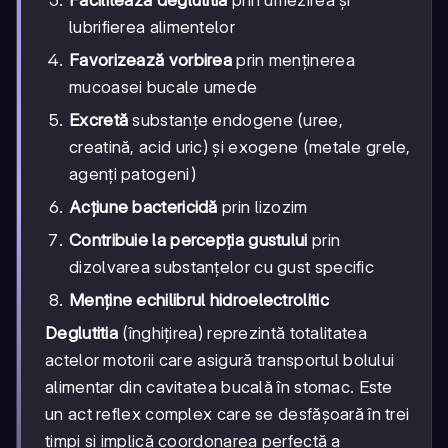
Facilitează deglutitia
prin umezirea și
lubrifierea alimentelor
Favorizează vorbirea
prin menținerea
mucoasei bucale umede
Excretă
substanțe endogene (uree,
creatină, acid uric) și exogene (metale grele,
agenți patogeni)
Acțiune bactericidă
prin lizozim
Contribuie la percepția gustului
prin
dizolvarea substanțelor cu gust specific
Menține echilibrul hidroelectrolitic
Deglutitia
(înghițirea) reprezintă totalitatea
actelor motorii care asigură transportul bolului
alimentar din cavitatea bucală în stomac. Este
un act reflex complex care se desfășoară în trei
timpi și implică coordonarea perfectă a