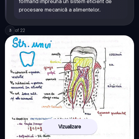
formând împreună un sistem eficient de
procesare mecanică a alimentelor.
of
22
3
Vizualizare