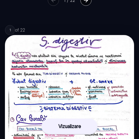
1
/
22
of
22
1
Vizualizare