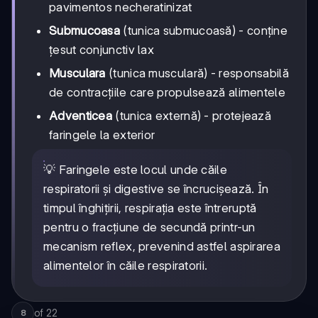
pavimentos necheratinizat
Submucoasa
(tunica submucoasă) - conține
țesut conjunctiv lax
Musculara
(tunica musculară) - responsabilă
de contracțiile care propulsează alimentele
Adventicea
(tunica externă) - protejează
faringele la exterior
💡 Faringele este locul unde căile
respiratorii și digestive se încrucișează. În
timpul înghițirii, respirația este întreruptă
pentru o fracțiune de secundă printr-un
mecanism reflex, prevenind astfel aspirarea
alimentelor în căile respiratorii.
of
22
8