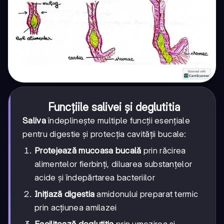
Funcțiile salivei și deglutitia
Saliva
îndeplinește multiple funcții esențiale
pentru digestie și protecția cavității bucale:
Protejează mucoasa bucală
prin răcirea
alimentelor fierbinți, diluarea substanțelor
acide și îndepărtarea bacteriilor
Inițiază digestia
amidonului preparat termic
prin acțiunea amilazei