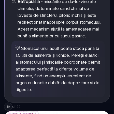
Retropulsia
- mișcările de du-te-vino ale
chimului, determinate când chimul se
lovește de sfincterul piloric închis și este
redirecționat înapoi spre corpul stomacului.
Acest mecanism ajută la amestecarea mai
bună a alimentelor cu sucul gastric.
💡 Stomacul unui adult poate stoca până la
1,5 litri de alimente și lichide. Pereții elastici
ai stomacului și mișcările coordonate permit
adaptarea perfectă la diferite volume de
alimente, fiind un exemplu excelent de
organ cu funcție dublă: de depozitare și de
digestie.
of
22
10