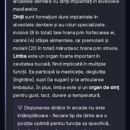
arcadele dentare cu dinții implantați în alveolele
maxilarelor.
Dinții
sunt formațiuni dure implantate în
alveolele dentare și au roluri specializate:
incisivii (8 în total) taie hrana prin forfecarea ei,
caninii (4) sfâșie alimentele, iar premolarii și
molarii (20 în total) mărunțesc hrana prin strivire.
Limba
este un organ foarte important în
cavitatea bucală, fiind implicată în multiple
funcții. Ea participă la masticație, deglutițe
(înghițire), supt (la sugari) și la articularea
limbajului. În plus, limba este și un
organ de simț
pentru gust, tact, durere și temperatură.
💡 Dispunerea dinților în arcade nu este
întâmplătoare - fiecare tip de dinte are o
poziție optimă pentru funcția sa specifică,