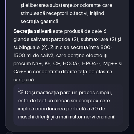
și eliberarea substanțelor odorante care
stimulează receptorii olfactivi, inițiind
secreția gastrică
Secreția salivară
este produsă de cele 6
glande salivare: parotide (2), submaxilare (2) și
sublinguale (2). Zilnic se secretă între 800-
1500 ml de salivă, care conține electroliți
precum Na+, K+, Cl-, HCO3-, HPO4--, Mg++ și
Ca++ în concentrații diferite față de plasma
sanguină.
💡 Deși masticația pare un proces simplu,
este de fapt un mecanism complex care
implică coordonarea perfectă a 30 de
mușchi diferiți și a mai multor nervi cranieni!