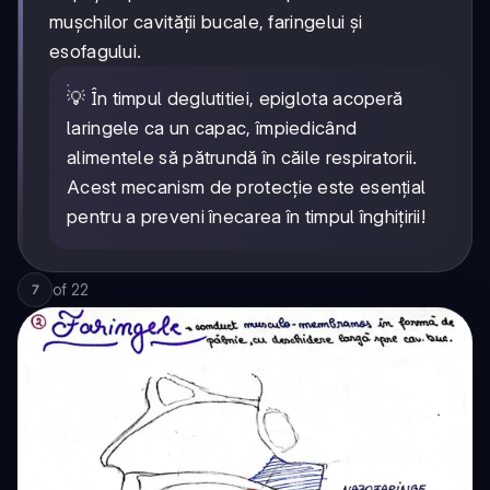
mușchilor cavității bucale, faringelui și
esofagului.
💡 În timpul deglutitiei, epiglota acoperă
laringele ca un capac, împiedicând
alimentele să pătrundă în căile respiratorii.
Acest mecanism de protecție este esențial
pentru a preveni înecarea în timpul înghițirii!
of
22
7