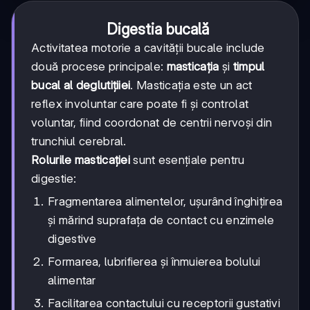
Digestia bucală
Activitatea motorie a cavității bucale include
două procese principale:
masticația
și
timpul
bucal al deglutițiiei
. Masticația este un act
reflex involuntar care poate fi și controlat
voluntar, fiind coordonat de centrii nervoși din
trunchiul cerebral.
Rolurile masticației
sunt esențiale pentru
digestie:
Fragmentarea alimentelor, ușurând înghițirea
și mărind suprafața de contact cu enzimele
digestive
Formarea, lubrifierea și înmuierea bolului
alimentar
Facilitarea contactului cu receptorii gustativi