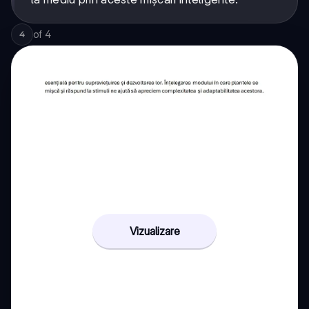
of
4
4
Vizualizare