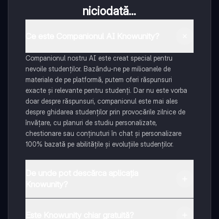
niciodată...
Ce este Companionul AI Knowunity?
Companionul nostru AI este creat special pentru
nevoile studenților. Bazându-ne pe milioanele de
materiale de pe platformă, putem oferi răspunsuri
exacte și relevante pentru studenți. Dar nu este vorba
doar despre răspunsuri, companionul este mai ales
despre ghidarea studenților prin provocările zilnice de
învățare, cu planuri de studiu personalizate,
chestionare sau conținuturi în chat și personalizare
100% bazată pe abilitățile și evoluțiile studenților.
De unde pot descărca aplicația
Knowunity?
Aplicația este disponibilă în Google Play Store și Apple
App Store.
Este Knowunity chiar gratuită?