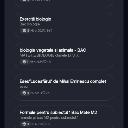
Exercitii biologie
Biologie
Bac biologie
6,252
149
11
biologie vegetala si animala - BAC
Biologie
MATERIE BIOLOGIE clasele IX Şi X
4,439
45
9
Eseu”Luceafărul” de Mihai Eminescu complet
Limba și literatura română
eseu
6,511
96
11
Formule pentru subiectul 1 Bac Mate M2
Matematică
formule pt bac M2 pentru subiectul 1
4,976
89
11