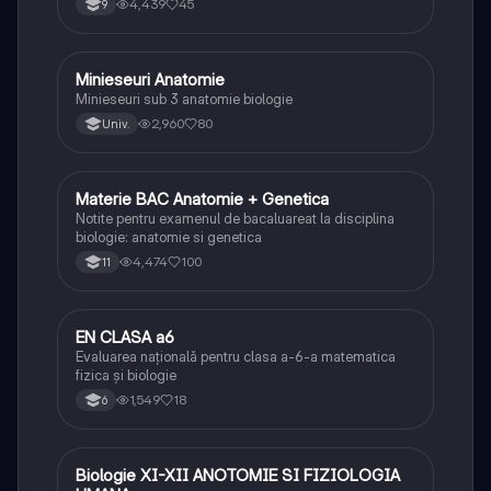
4,439
45
9
Minieseuri Anatomie
Biologie
Minieseuri sub 3 anatomie biologie
2,960
80
Univ.
Materie BAC Anatomie + Genetica
Biologie
Notite pentru examenul de bacaluareat la disciplina
biologie: anatomie si genetica
4,474
100
11
EN CLASA a6
Matematică
Evaluarea națională pentru clasa a-6-a matematica
fizica și biologie
1,549
18
6
Biologie XI-XII ANOTOMIE SI FIZIOLOGIA
Biologie