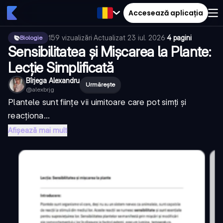
Accesează aplicația
159
vizualizări
·
Actualizat
23 iul. 2026
·
4 pagini
Biologie
Sensibilitatea și Mișcarea la Plante:
Lecție Simplificată
Bîrjega Alexandru
Urmărește
@
alexbrjg
Plantele sunt ființe vii uimitoare care pot simți și
reacționa...
Afișează mai mult