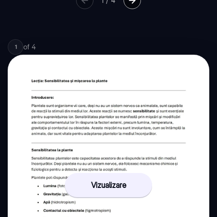
1
/
4
of
4
1
Vizualizare