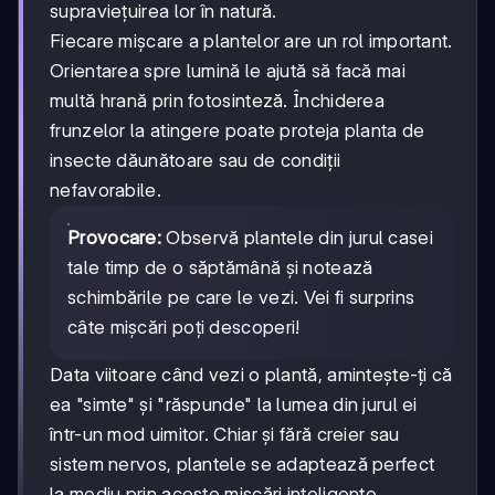
supraviețuirea lor în natură.
Fiecare mișcare a plantelor are un rol important.
Orientarea spre lumină le ajută să facă mai
multă hrană prin fotosinteză. Închiderea
frunzelor la atingere poate proteja planta de
insecte dăunătoare sau de condiții
nefavorabile.
Provocare:
Observă plantele din jurul casei
tale timp de o săptămână și notează
schimbările pe care le vezi. Vei fi surprins
câte mișcări poți descoperi!
Data viitoare când vezi o plantă, amintește-ți că
ea "simte" și "răspunde" la lumea din jurul ei
într-un mod uimitor. Chiar și fără creier sau
sistem nervos, plantele se adaptează perfect
la mediu prin aceste mișcări inteligente.