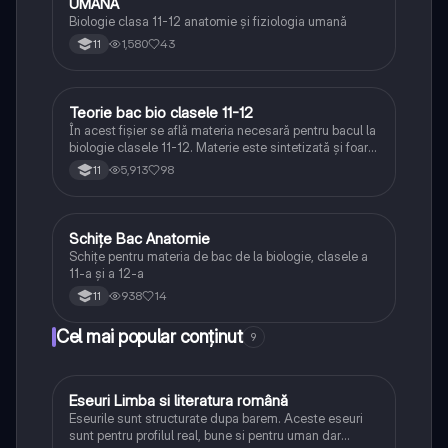
UMANA
Biologie clasa 11-12 anatomie și fiziologia umană
1,580
43
11
Teorie bac bio clasele 11-12
Biologie
În acest fișier se află materia necesară pentru bacul la
biologie clasele 11-12. Materie este sintetizată și foarte
bine explicată.
5,913
98
11
Schițe Bac Anatomie
Biologie
Schițe pentru materia de bac de la biologie, clasele a
11-a și a 12-a
938
14
11
Cel mai popular conținut
9
Eseuri Limba si literatura română
Limba și literatura română
Eseurile sunt structurate dupa barem. Aceste eseuri
sunt pentru profilul real, bune si pentru uman dar