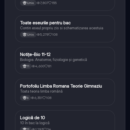
lipsesc relatiile dintre personaje si caracrerizarile.
7,807
155
Univ.
Toate eseurile pentru bac
Limba și literatura română
Contin eseul propriu zis si schematizarea acestuia
5,278
108
Univ.
Notițe-Bio 11-12
Biologie
Biologie. Anatomie, fiziologie și genetică
4,600
81
11
Portofoliu Limba Romana Teorie Gimnaziu
Limba și literatura română
Toata teoria limba română
6,351
108
6
Logică de 10
Logică
10 în bac la logică
1,293
24
11