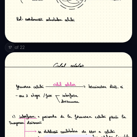
of
22
17