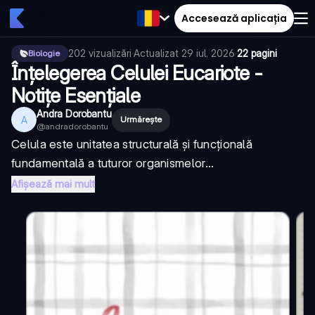
Accesează aplicația
202
vizualizări
·
Actualizat
29 iul. 2026
·
22 pagini
Biologie
Înțelegerea Celulei Eucariote -
Notițe Esențiale
Andra Dorobantu
A
Urmărește
@
andradorobantu
Celula este unitatea structurală și funcțională
fundamentală a tuturor organismelor...
Afișează mai mult