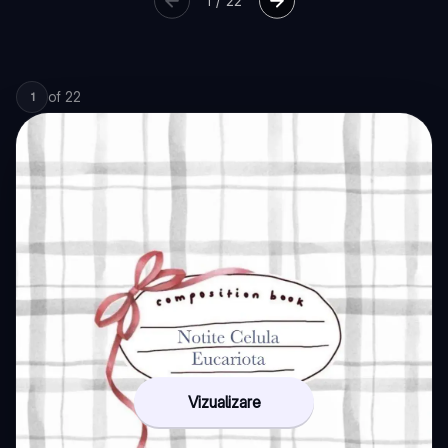
1
/
22
of
22
1
Vizualizare