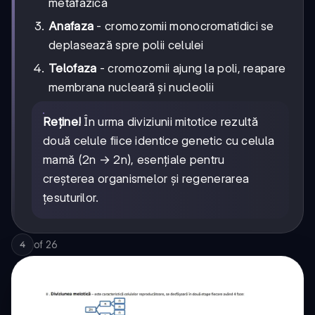
metafazică
Anafaza
- cromozomii monocromatidici se
deplasează spre polii celulei
Telofaza
- cromozomii ajung la poli, reapare
membrana nucleară și nucleolii
Reține!
În urma diviziunii mitotice rezultă
două celule fiice identice genetic cu celula
mamă (2n → 2n), esențiale pentru
creșterea organismelor și regenerarea
țesuturilor.
of
26
4