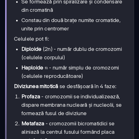
Se formează prin spiralizare și condensare
din cromatină
Constau din două brațe numite cromatide,
unite prin centromer
Celulele pot fi:
Diploide
(2n) - număr dublu de cromozomi
(celulele corpului)
n
Haploide
- număr simplu de cromozomi
n
(celulele reproducătoare)
Diviziunea mitotică
se desfășoară în 4 faze:
Profaza
- cromozomii se individualizează,
dispare membrana nucleară și nucleolii, se
formează fusul de diviziune
Metafaza
- cromozomii bicromatidici se
aliniază la centrul fusului formând placa