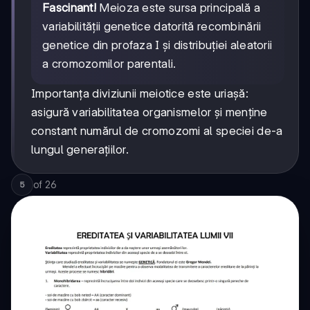
Fascinant!
Meioza este sursa principală a
variabilității genetice datorită recombinării
genetice din profaza I și distribuției aleatorii
a cromozomilor parentali.
Importanța diviziunii meiotice este uriașă:
asigură variabilitatea organismelor și menține
constant numărul de cromozomi al speciei de-a
lungul generațiilor.
of
26
5