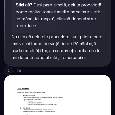
Știai că?
Deși pare simplă, celula procariotă
poate realiza toate funcțiile necesare vieții:
se hrănește, respiră, elimină deșeuri și se
reproduce!
Nu uita că celulele procariote sunt printre cele
mai vechi forme de viață de pe Pământ și, în
ciuda simplității lor, au supraviețuit miliarde de
ani datorită adaptabilității remarcabile.
of
26
2