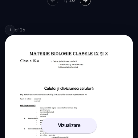
1
/
26
of
26
1
Vizualizare