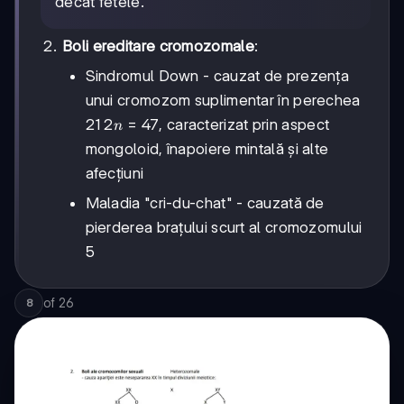
decât fetele.
Boli ereditare cromozomale
:
Sindromul Down - cauzat de prezența
unui cromozom suplimentar în perechea
2n
2
=
47
21
, caracterizat prin aspect
n
=
mongoloid, înapoiere mintală și alte
47
afecțiuni
Maladia "cri-du-chat" - cauzată de
pierderea brațului scurt al cromozomului
5
of
26
8