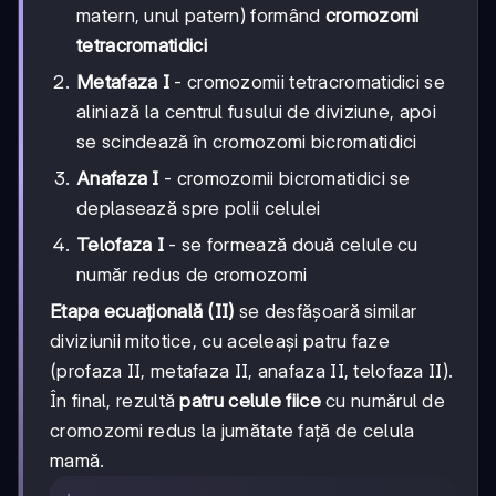
matern, unul patern) formând
cromozomi
tetracromatidici
Metafaza I
- cromozomii tetracromatidici se
aliniază la centrul fusului de diviziune, apoi
se scindează în cromozomi bicromatidici
Anafaza I
- cromozomii bicromatidici se
deplasează spre polii celulei
Telofaza I
- se formează două celule cu
număr redus de cromozomi
Etapa ecuațională (II)
se desfășoară similar
diviziunii mitotice, cu aceleași patru faze
(profaza II, metafaza II, anafaza II, telofaza II).
În final, rezultă
patru celule fiice
cu numărul de
cromozomi redus la jumătate față de celula
mamă.