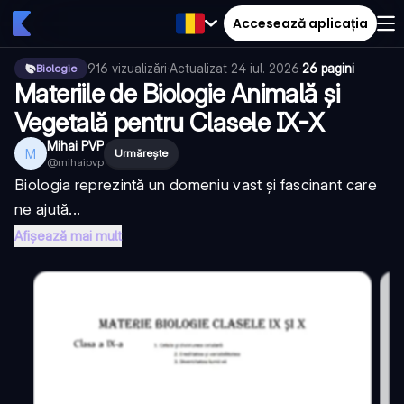
Accesează aplicația
916
vizualizări
·
Actualizat
24 iul. 2026
·
26 pagini
Biologie
Materiile de Biologie Animală și
Vegetală pentru Clasele IX-X
Mihai PVP
M
Urmărește
@
mihaipvp
Biologia reprezintă un domeniu vast și fascinant care
ne ajută...
Afișează mai mult