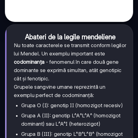
Abateri de la legile mendeliene
Nu toate caracterele se transmit conform legilor
lui Mendel. Un exemplu important este
codominanța
- fenomenul în care două gene
dominante se exprimă simultan, atât genotipic
cât și fenotipic.
Grupele sangvine umane reprezintă un
exemplu perfect de codominanță:
Grupa O (I): genotip II (homozigot recesiv)
Grupa A (II): genotip L^A^L^A^ (homozigot
dominant) sau L^A^I (heterozigot)
Grupa B (III): genotip L^B^L^B^ (homozigot