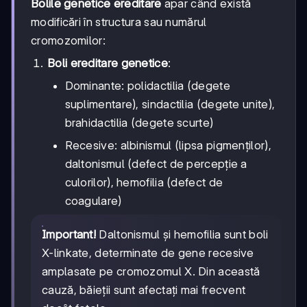
Bolile genetice ereditare
apar când există
modificări în structura sau numărul
cromozomilor:
Boli ereditare genetice
:
Dominante: polidactilia (degete
suplimentare), sindactilia (degete unite),
brahidactilia (degete scurte)
Recesive: albinismul (lipsa pigmenților),
daltonismul (defect de percepție a
culorilor), hemofilia (defect de
coagulare)
Important!
Daltonismul și hemofilia sunt boli
X-linkate, determinate de gene recesive
amplasate pe cromozomul X. Din această
cauză, băieții sunt afectați mai frecvent