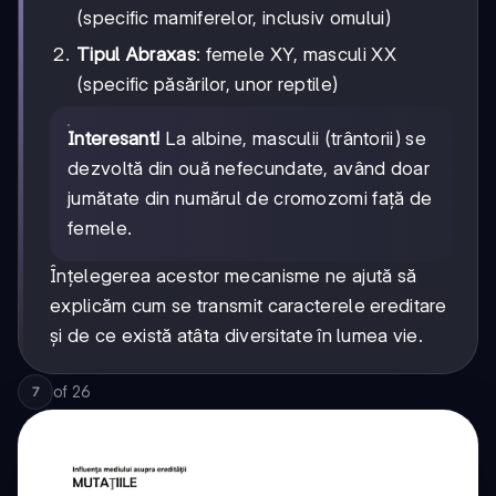
(specific mamiferelor, inclusiv omului)
Tipul Abraxas
: femele XY, masculi XX
(specific păsărilor, unor reptile)
Interesant!
La albine, masculii (trântorii) se
dezvoltă din ouă nefecundate, având doar
jumătate din numărul de cromozomi față de
femele.
Înțelegerea acestor mecanisme ne ajută să
explicăm cum se transmit caracterele ereditare
și de ce există atâta diversitate în lumea vie.
of
26
7