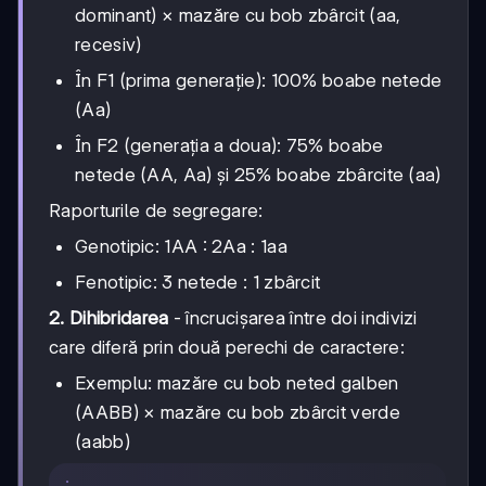
dominant) × mazăre cu bob zbârcit (aa,
recesiv)
În F1 (prima generație): 100% boabe netede
(Aa)
În F2 (generația a doua): 75% boabe
netede (AA, Aa) și 25% boabe zbârcite (aa)
Raporturile de segregare:
Genotipic: 1AA : 2Aa : 1aa
Fenotipic: 3 netede : 1 zbârcit
2. Dihibridarea
- încrucișarea între doi indivizi
care diferă prin două perechi de caractere:
Exemplu: mazăre cu bob neted galben
(AABB) × mazăre cu bob zbârcit verde
(aabb)