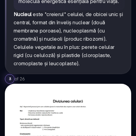
molecula energetică esențială pentru viață.
Nucleul
este "creierul" celulei, de obicei unic și
central, format din înveliș nuclear (două
membrane poroase), nucleoplasmă (cu
cromatină) și nucleoli (produc ribozomi).
Celulele vegetale au în plus: perete celular
rigid (cu celuloză) și plastide (cloroplaste,
cromoplaste și leucoplaste).
of
26
3