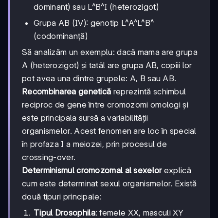
dominant) sau L^B^I (heterozigot)
Grupa AB (IV): genotip L^A^L^B^
(codominanță)
Să analizăm un exemplu: dacă mama are grupa
A (heterozigot) și tatăl are grupa AB, copiii lor
pot avea una dintre grupele: A, B sau AB.
Recombinarea genetică
reprezintă schimbul
reciproc de gene între cromozomi omologi și
este principala sursă a variabilității
organismelor. Acest fenomen are loc în special
în profaza I a meiozei, prin procesul de
crossing-over.
Determinismul cromozomal al sexelor
explică
cum este determinat sexul organismelor. Există
două tipuri principale:
Tipul Drosophila
: femele XX, masculi XY