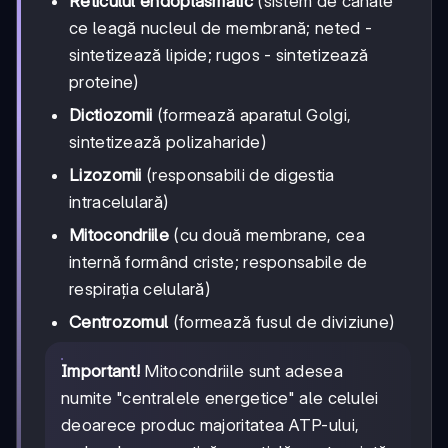
Reticulul endoplasmatic
(sistem de canale
ce leagă nucleul de membrană; neted -
sintetizează lipide; rugos - sintetizează
proteine)
Dictiozomii
(formează aparatul Golgi,
sintetizează polizaharide)
Lizozomii
(responsabili de digestia
intracelulară)
Mitocondriile
(cu două membrane, cea
internă formând criste; responsabile de
respirația celulară)
Centrozomul
(formează fusul de diviziune)
Important!
Mitocondriile sunt adesea
numite "centralele energetice" ale celulei
deoarece produc majoritatea ATP-ului,