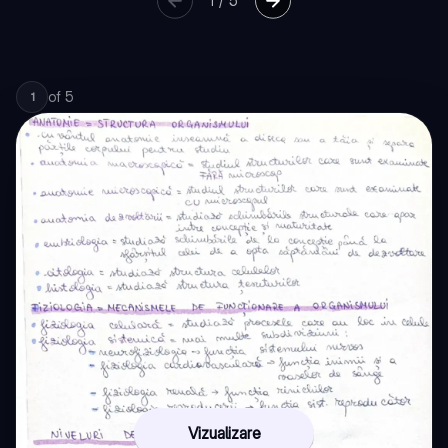
1
/
5
of
5
1
Vizualizare