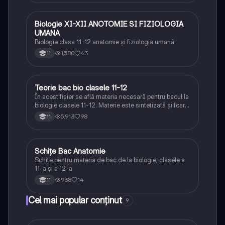
Biologie XI-XII ANOTOMIE SI FIZIOLOGIA
Biologie
UMANA
Biologie clasa 11-12 anatomie și fiziologia umană
1,580
43
11
Teorie bac bio clasele 11-12
Biologie
În acest fișier se află materia necesară pentru bacul la
biologie clasele 11-12. Materie este sintetizată și foarte
bine explicată.
5,913
98
11
Schițe Bac Anatomie
Biologie
Schițe pentru materia de bac de la biologie, clasele a
11-a și a 12-a
938
14
11
Cel mai popular conținut
9