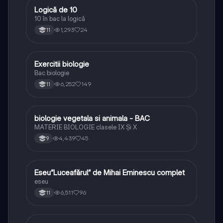
Logică de 10
Logică
10 în bac la logică
1,293
24
11
Exercitii biologie
Biologie
Bac biologie
6,252
149
11
biologie vegetala si animala - BAC
Biologie
MATERIE BIOLOGIE clasele IX Şi X
4,439
45
9
Eseu”Luceafărul” de Mihai Eminescu complet
Limba și literatura română
eseu
6,511
96
11