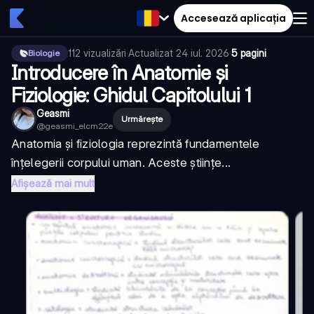
Accesează aplicația
112
vizualizări
·
Actualizat
24 iul. 2026
·
5 pagini
Biologie
Introducere în Anatomie și
Fiziologie: Ghidul Capitolului 1
Geasmi
Urmărește
@
geasmi_elcm22e
Anatomia și fiziologia reprezintă fundamentele
înțelegerii corpului uman. Aceste științe...
Afișează mai mult