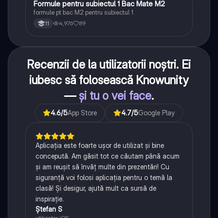
Formule pentru subiectul 1 Bac Mate M2
Matematică
formule pt bac M2 pentru subiectul 1
4,976
89
11
Recenzii de la utilizatorii noștri. Ei
iubesc să folosească Knowunity
—
și tu o vei face
.
4.6
/5
App Store
4.7
/5
Google Play
Aplicația este foarte ușor de utilizat și bine
concepută. Am găsit tot ce căutam până acum
și am reușit să învăț multe din prezentări! Cu
siguranță voi folosi aplicația pentru o temă la
clasă! Și desigur, ajută mult ca sursă de
inspirație.
Ștefan S
utilizator iOS