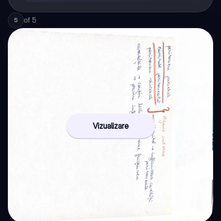
of
5
5
Vizualizare