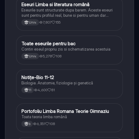
Eseuri Limba si literatura română
Limba și literatura română
Eseurile sunt structurate dupa barem. Aceste eseuri
sunt pentru profilul real, bune si pentru uman dar
lipsesc relatiile dintre personaje si caracrerizarile.
7,807
155
Univ.
Toate eseurile pentru bac
Limba și literatura română
Contin eseul propriu zis si schematizarea acestuia
5,278
108
Univ.
Notițe-Bio 11-12
Biologie
Biologie. Anatomie, fiziologie și genetică
4,600
81
11
Portofoliu Limba Romana Teorie Gimnaziu
Limba și literatura română
Toata teoria limba română
6,351
108
6