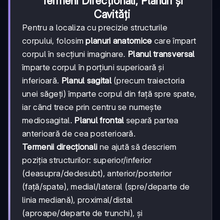
Termeni Direcționali, Planuri și
Cavități
Pentru a localiza cu precizie structurile
corpului, folosim
planuri anatomice
care împart
corpul în secțiuni imaginare.
Planul transversal
împarte corpul în porțiuni superioară și
inferioară.
Planul sagital
(precum traiectoria
unei săgeți) împarte corpul din față spre spate,
iar când trece prin centru se numește
mediosagital.
Planul frontal
separă partea
anterioară de cea posterioară.
Termenii direcționali
ne ajută să descriem
poziția structurilor: superior/inferior
(deasupra/dedesubt), anterior/posterior
(față/spate), medial/lateral (spre/departe de
linia mediană), proximal/distal
(aproape/departe de trunchi), și