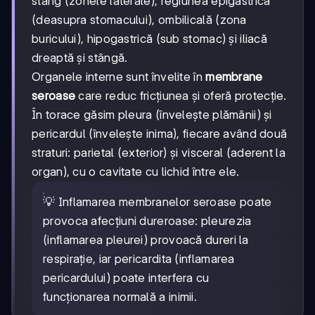
stâng (zonele laterale), regiunea epigastrică
(deasupra stomacului), ombilicală (zona
buricului), hipogastrică (sub stomac) și iliacă
dreaptă și stângă.
Organele interne sunt învelite în
membrane
seroase
care reduc fricțiunea și oferă protecție.
În torace găsim pleura (învelește plămânii) și
pericardul (învelește inima), fiecare având două
straturi: parietal (exterior) și visceral (aderent la
organ), cu o cavitate cu lichid între ele.
💡 Inflamarea membranelor seroase poate
provoca afecțiuni dureroase: pleurezia
(inflamarea pleurei) provoacă dureri la
respirație, iar pericardita (inflamarea
pericardului) poate interfera cu
funcționarea normală a inimii.