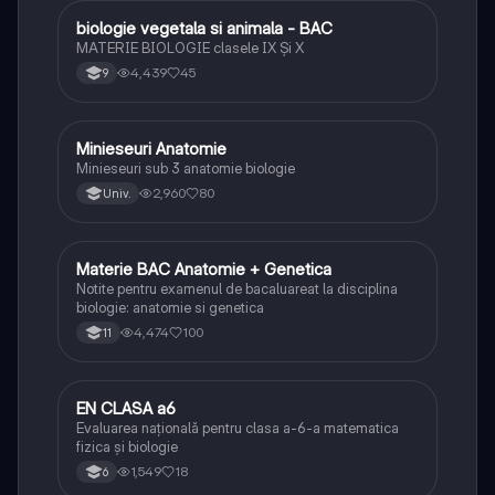
biologie vegetala si animala - BAC
Biologie
MATERIE BIOLOGIE clasele IX Şi X
4,439
45
9
Minieseuri Anatomie
Biologie
Minieseuri sub 3 anatomie biologie
2,960
80
Univ.
Materie BAC Anatomie + Genetica
Biologie
Notite pentru examenul de bacaluareat la disciplina
biologie: anatomie si genetica
4,474
100
11
EN CLASA a6
Matematică
Evaluarea națională pentru clasa a-6-a matematica
fizica și biologie
1,549
18
6