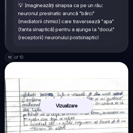
💡 Imagineazăți sinapsa ca pe un râu:
neuronul presinatic aruncă "bărci"
(mediatorii chimici) care traversează "apa"
(fanta sinaptică) pentru a ajunge la "docul"
(receptorii) neuronului postsinaptic!
of
10
10
Vizualizare