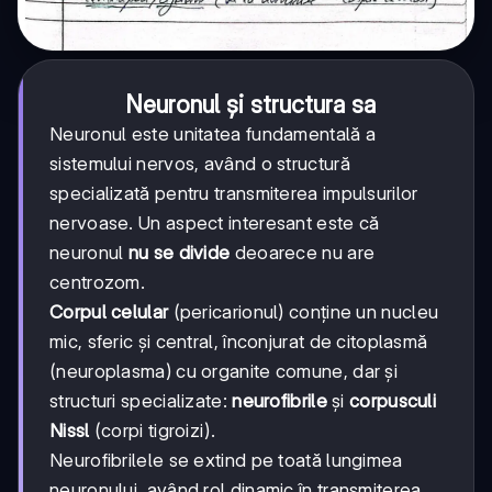
Neuronul și structura sa
Neuronul este unitatea fundamentală a
sistemului nervos, având o structură
specializată pentru transmiterea impulsurilor
nervoase. Un aspect interesant este că
neuronul
nu se divide
deoarece nu are
centrozom.
Corpul celular
(pericarionul) conține un nucleu
mic, sferic și central, înconjurat de citoplasmă
(neuroplasma) cu organite comune, dar și
structuri specializate:
neurofibrile
și
corpusculi
Nissl
(corpi tigroizi).
Neurofibrilele se extind pe toată lungimea
neuronului, având rol dinamic în transmiterea