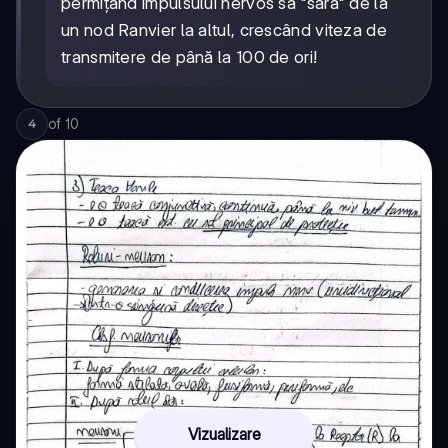
permițând impulsului nervos să "sară" de la
un nod Ranvier la altul, crescând viteza de
transmitere de până la 100 de ori!
of
10
4
Vizualizare