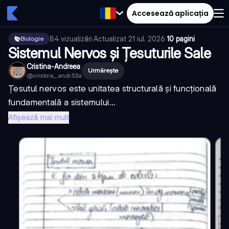
Accesează aplicația
84
vizualizări
·
Actualizat
21 iul. 2026
·
10 pagini
Biologie
Sistemul Nervos și Țesuturile Sale
Cristina-Andreea
Urmărește
@
cristina_.andr33a
Țesutul nervos este unitatea structurală și funcțională
fundamentală a sistemului...
Afișează mai mult