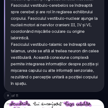
Fasciculul vestibulo-cerebelos se îndreaptă
spre cerebel și are rol în reglarea echilibrului
corpului. Fasciculul vestibulo-nuclear ajunge la
nucleii motori ai nervilor cranieni III, IV și VI,
coordonând mișcările oculare cu origine
labirintică.
Fasciculul vestibulo-talamic se îndreaptă spre
talamus, unde se află al treilea neuron din calea
vestibulară. Această conexiune complexă
permite integrarea informațiilor despre poziția și
mișcarea capului cu alte informații senzoriale,
rezultând o percepție unitară a poziției corpului
în spațiu.
of
11
9