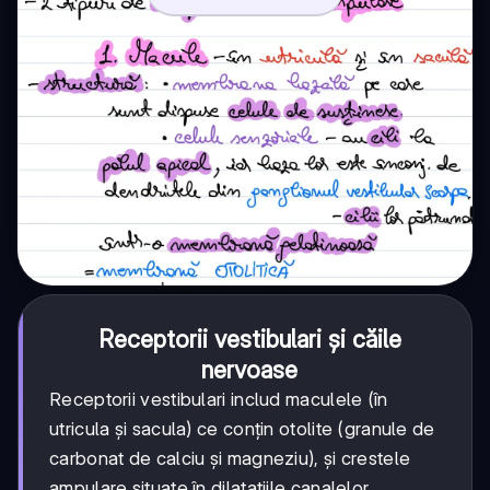
Receptorii vestibulari și căile
nervoase
Receptorii vestibulari includ maculele (în
utricula și sacula) ce conțin otolite (granule de
carbonat de calciu și magneziu), și crestele
ampulare situate în dilatațiile canalelor