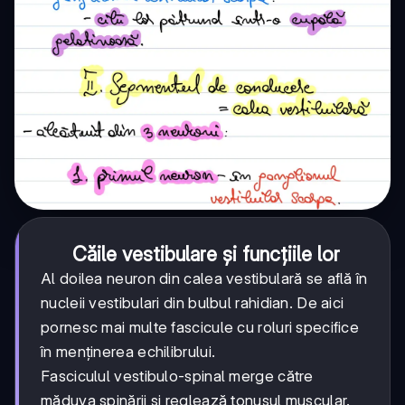
Căile vestibulare și funcțiile lor
Al doilea neuron din calea vestibulară se află în
nucleii vestibulari din bulbul rahidian. De aici
pornesc mai multe fascicule cu roluri specifice
în menținerea echilibrului.
Fasciculul vestibulo-spinal merge către
măduva spinării și reglează tonusul muscular.