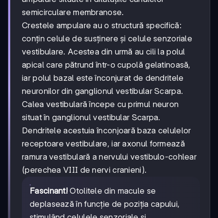
semicirculare membranose.
Crestele ampulare au o structură specifică:
conțin celule de susținere și celule senzoriale
vestibulare. Acestea din urmă au cili la polul
apical care pătrund într-o cupolă gelatinoasă,
iar polul bazal este înconjurat de dendritele
neuronilor din ganglionul vestibular Scarpa.
Calea vestibulară începe cu primul neuron
situat în ganglionul vestibular Scarpa.
Dendritele acestuia înconjoară baza celulelor
receptoare vestibulare, iar axonul formează
ramura vestibulară a nervului vestibulo-cohlear
(perechea VIII de nervi cranieni).
Fascinant!
Otolitele din macule se
deplasează în funcție de poziția capului,
stimulând celulele senzoriale și