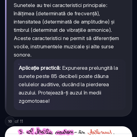
Sunetele au trei caracteristici principale:
înălțimea (determinată de frecvență),
intensitatea (determinată de amplitudine) și
timbrul (determinat de vibrațiile armonice).
Aceste caracteristici ne permit să diferențiem
vocile, instrumentele muzicale și alte surse
sonore.
Aplicație practică:
Expunerea prelungită la
sunete peste 85 decibeli poate dăuna
celulelor auditive, ducând la pierderea
auzului. Protejează-ți auzul în medii
zgomotoase!
of
11
10