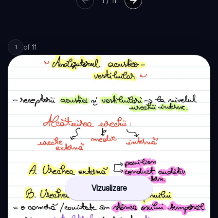
1
/
11
of
11
1
Vizualizare