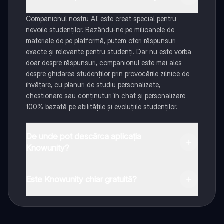
Companionul nostru AI este creat special pentru
nevoile studenților. Bazându-ne pe milioanele de
materiale de pe platformă, putem oferi răspunsuri
exacte și relevante pentru studenți. Dar nu este vorba
doar despre răspunsuri, companionul este mai ales
despre ghidarea studenților prin provocările zilnice de
învățare, cu planuri de studiu personalizate,
chestionare sau conținuturi în chat și personalizare
100% bazată pe abilitățile și evoluțiile studenților.
De unde pot descărca aplicația
Knowunity?
Aplicația este disponibilă în Google Play Store și Apple
App Store.
Este Knowunity chiar gratuită?
Da! Bucură-te de access la materiale de studiu,
conectează-te cu alți elevi, și primește ajutor instant -
toate acestea la un click distanță. În plus, câștigă