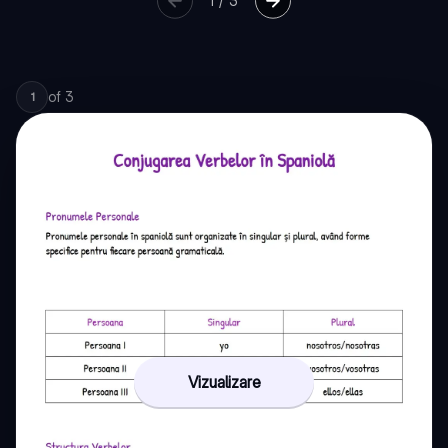
1
/
3
of
3
1
Vizualizare