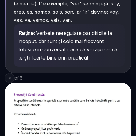
(a merge). De exemplu, "ser" se conjugă: soy,
eres, es, somos, sois, son, iar "ir" devine: voy,
vas, va, vamos, vais, van.
Reține
: Verbele neregulate par dificile la
început, dar sunt și cele mai frecvent
folosite în conversații, așa că vei ajunge să
le știi foarte bine prin practică!
of
3
3