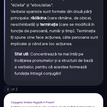
"él/ella" și "ellos/ellas".
Verbele spaniole sunt formate din două părți
principale:
rădăcina
(care rămâne, de obicei,
neschimbată) și
terminația
(care se modifică în
funcție de persoană, număr și timp). Terminația
îți spune cine face acțiunea, câte persoane sunt
implicate și când are loc acțiunea.
Sfat util
: Concentrează-te mai întâi pe
învățarea pronumelor și a structurii de bază
a verbelor, pentru că acestea formează
fundația întregii conjugări!
of
3
2