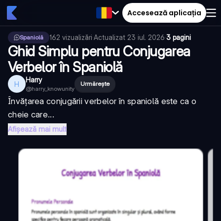
Accesează aplicația
162
vizualizări
·
Actualizat
23 iul. 2026
·
3 pagini
Spaniolă
Ghid Simplu pentru Conjugarea
Verbelor în Spaniolă
Harry
H
Urmărește
@
harry_knowunity
Învățarea conjugării verbelor în spaniolă este ca o
cheie care...
Afișează mai mult