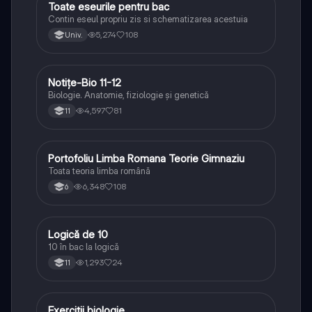
Toate eseurile pentru bac
Limba și literatura română
Contin eseul propriu zis si schematizarea acestuia
5,274
108
Univ.
Notițe-Bio 11-12
Biologie
Biologie. Anatomie, fiziologie și genetică
4,597
81
11
Portofoliu Limba Romana Teorie Gimnaziu
Limba și literatura română
Toata teoria limba română
6,348
108
6
Logică de 10
Logică
10 în bac la logică
1,293
24
11
Exercitii biologie
Biologie