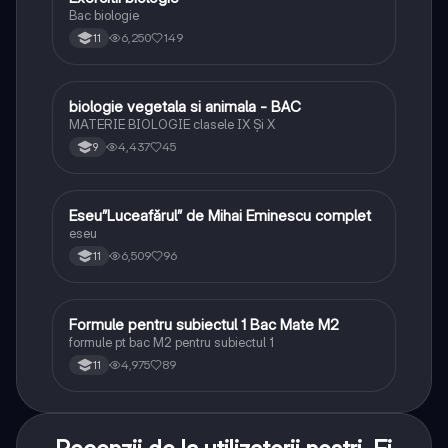
Bac biologie
6,250
149
11
biologie vegetala si animala - BAC
Biologie
MATERIE BIOLOGIE clasele IX Şi X
4,437
45
9
Eseu”Luceafărul” de Mihai Eminescu complet
Limba și literatura română
eseu
6,509
96
11
Formule pentru subiectul 1 Bac Mate M2
Matematică
formule pt bac M2 pentru subiectul 1
4,975
89
11