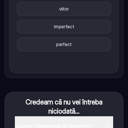
viitor
imperfect
perfect
Credeam că nu vei întreba
niciodată...
Ce este Companionul AI Knowunity?