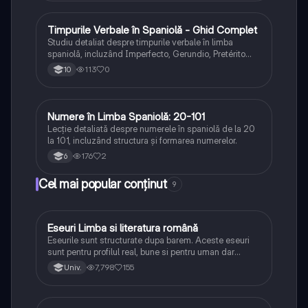
Timpurile Verbale în Spaniolă - Ghid Complet
Spaniolă
Studiu detaliat despre timpurile verbale în limba
spaniolă, incluzând Imperfecto, Gerundio, Pretérito
Perfecto și Indefinido
113
0
10
Numere în Limba Spaniolă: 20-101
Spaniolă
Lecție detaliată despre numerele în spaniolă de la 20
la 101, incluzând structura și formarea numerelor.
176
2
6
Cel mai popular conținut
9
Eseuri Limba si literatura română
Limba și literatura română
Eseurile sunt structurate dupa barem. Aceste eseuri
sunt pentru profilul real, bune si pentru uman dar
lipsesc relatiile dintre personaje si caracrerizarile.
7,798
155
Univ.