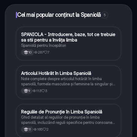
puncte ca să deblochezi mai multe funcționalități!
Cel mai popular conținut la Spaniolă
5
SPANIOLA - Introducere, baze, tot ce trebuie
Spaniolă
sa stii pentru a învăța limba
Spaniolă pentru începători
287
7
10
Articolul Hotărât în Limba Spaniolă
Spaniolă
Note complete despre articolul hotărât în limba
spaniolă, formele masculine și feminine la singular și
plural
113
3
9
Regulile de Pronunție în Limba Spaniolă
Spaniolă
Ghid detaliat al regulilor de pronunție în limba
spaniolă, incluzând reguli specifice pentru consoane
și combinații de litere
185
2
11