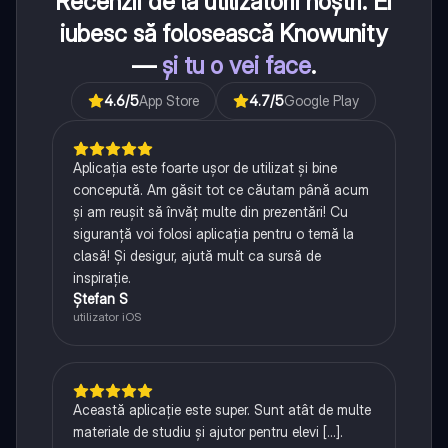
Recenzii de la utilizatorii noștri. Ei
iubesc să folosească Knowunity
—
și tu o vei face
.
4.6
/5
App Store
4.7
/5
Google Play
Aplicația este foarte ușor de utilizat și bine
concepută. Am găsit tot ce căutam până acum
și am reușit să învăț multe din prezentări! Cu
siguranță voi folosi aplicația pentru o temă la
clasă! Și desigur, ajută mult ca sursă de
inspirație.
Ștefan S
utilizator iOS
Această aplicație este super. Sunt atât de multe
materiale de studiu și ajutor pentru elevi [...].