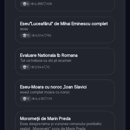
6,355
108
6
Eseu”Luceafărul” de Mihai Eminescu complet
Limba și literatura română
eseu
6,514
96
11
Evaluare Nationala lb Romana
Limba și literatura română
Tot ce trebuie sa stii pt examen
2,544
0
7
Eseu-Moara cu noroc ,Ioan Slavici
Limba și literatura română
eseul complet moara cu noroc
6,415
119
11
Moromeții de Marin Preda
Limba și literatura română
Eseu despre tema și viziunea romanului postbelic
realist ,,Moromeții" scris de Marin Preda