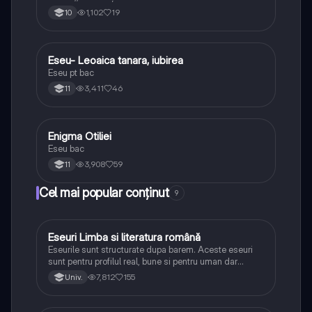
1,102
19
10
Eseu- Leoaica tanara, iubirea
Limba și literatura română
Eseu pt bac
3,411
46
11
Enigma Otiliei
Limba și literatura română
Eseu bac
3,908
59
11
Cel mai popular conținut
9
Eseuri Limba si literatura română
Limba și literatura română
Eseurile sunt structurate dupa barem. Aceste eseuri
sunt pentru profilul real, bune si pentru uman dar
lipsesc relatiile dintre personaje si caracrerizarile.
7,812
155
Univ.