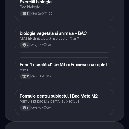
Exercitii biologie
Biologie
Bac biologie
6,260
150
11
biologie vegetala si animala - BAC
Biologie
MATERIE BIOLOGIE clasele IX Şi X
4,445
45
9
Eseu”Luceafărul” de Mihai Eminescu complet
Limba și literatura română
eseu
6,514
96
11
Formule pentru subiectul 1 Bac Mate M2
Matematică
formule pt bac M2 pentru subiectul 1
4,978
89
11