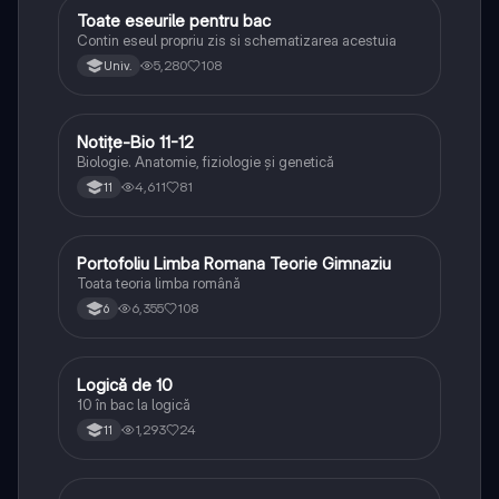
Toate eseurile pentru bac
Limba și literatura română
Contin eseul propriu zis si schematizarea acestuia
5,280
108
Univ.
Notițe-Bio 11-12
Biologie
Biologie. Anatomie, fiziologie și genetică
4,611
81
11
Portofoliu Limba Romana Teorie Gimnaziu
Limba și literatura română
Toata teoria limba română
6,355
108
6
Logică de 10
Logică
10 în bac la logică
1,293
24
11