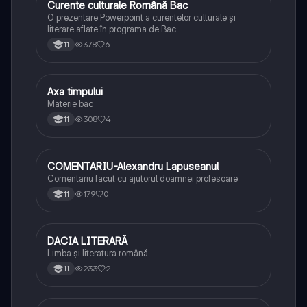
Curente culturale Română Bac
Limba și literatura română
O prezentare Powerpoint a curentelor culturale și
literare aflate în programa de Bac
378
6
11
Axa timpului
Limba și literatura română
Materie bac
308
4
11
COMENTARIU-Alexandru Lapuseanul
Limba și literatura română
Comentariu facut cu ajutorul doamnei profesoare
179
0
11
DACIA LITERARĂ
Limba și literatura română
Limba și literatura română
233
2
11