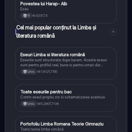
Povestea lui Harap- Alb
Limba și literatura română
Eseu
333
3
11
Cel mai popular conținut la Limba și
9
literatura română
Eseuri Limba si literatura română
Limba și literatura română
Eseurile sunt structurate dupa barem. Aceste eseuri
sunt pentru profilul real, bune si pentru uman dar
lipsesc relatiile dintre personaje si caracrerizarile.
7,812
155
Univ.
Toate eseurile pentru bac
Limba și literatura română
Contin eseul propriu zis si schematizarea acestuia
5,280
108
Univ.
Portofoliu Limba Romana Teorie Gimnaziu
Limba și literatura română
Toata teoria limba română