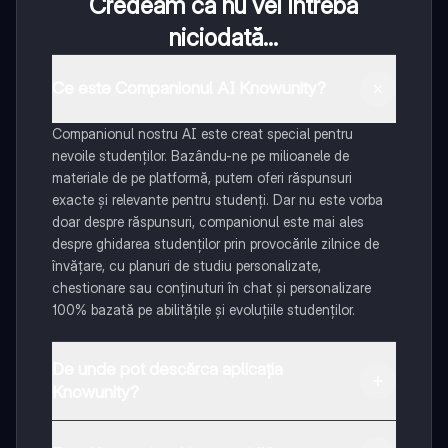
Credeam că nu vei întreba
niciodată...
Ce este Companionul AI Knowunity?
Companionul nostru AI este creat special pentru
nevoile studenților. Bazându-ne pe milioanele de
materiale de pe platformă, putem oferi răspunsuri
exacte și relevante pentru studenți. Dar nu este vorba
doar despre răspunsuri, companionul este mai ales
despre ghidarea studenților prin provocările zilnice de
învățare, cu planuri de studiu personalizate,
chestionare sau conținuturi în chat și personalizare
100% bazată pe abilitățile și evoluțiile studenților.
De unde pot descărca aplicația
Knowunity?
Aplicația este disponibilă în Google Play Store și Apple