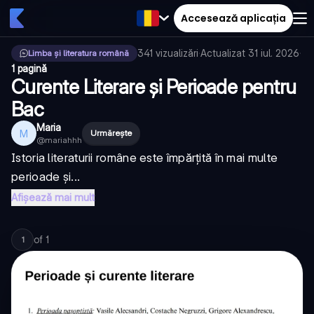
Accesează aplicația
341
vizualizări
·
Actualizat
31 iul. 2026
·
Limba și literatura română
1 pagină
Curente Literare și Perioade pentru
Bac
Maria
M
Urmărește
@
mariahhh
Istoria literaturii române este împărțită în mai multe
perioade și...
Afișează mai mult
of
1
1