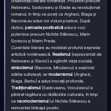
creativității literare românești. Prozatori precum
Rebreanu, Sadoveanu și Eliade au revoluționat
romanul, în timp ce poeți ca Arghezi, Blaga și
Bacovia au adus noi viziuni poetice. După
război,
perioada postbelică
aduce voci
puternice precum Nichita Stănescu, Marin
Sorescu și Marin Preda.
Curentele literare au modelat profund expresia
artistică românească.
Realismul
(reprezentat de
Rebreanu și Slavici) a oglindit viața socială,
simbolismul
(Bacovia, Minulescu) a explorat
stările sufletești, iar
modernismul
(Arghezi,
Blaga, Barbu) a adus inovații profunde.
Tradiționalismul
(Sadoveanu, Voiculescu) a
păstrat legătura cu rădăcinile culturale, în timp
ce
neomodernismul
lui Nichita Stănescu a
reinventat limbajul poetic.