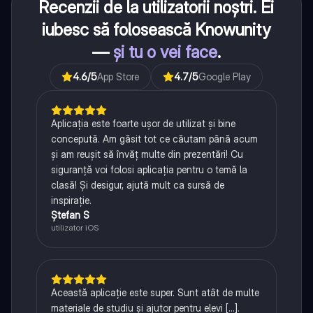
Recenzii de la utilizatorii noștri. Ei
iubesc să folosească Knowunity
—
și tu o vei face
.
4.6
/5
App Store
4.7
/5
Google Play
Aplicația este foarte ușor de utilizat și bine
concepută. Am găsit tot ce căutam până acum
și am reușit să învăț multe din prezentări! Cu
siguranță voi folosi aplicația pentru o temă la
clasă! Și desigur, ajută mult ca sursă de
inspirație.
Ștefan S
utilizator iOS
Această aplicație este super. Sunt atât de multe
materiale de studiu și ajutor pentru elevi [...].