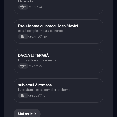
Materie bac
308
4
11
Eseu-Moara cu noroc ,Ioan Slavici
Limba și literatura română
eseul complet moara cu noroc
6,415
119
11
DACIA LITERARĂ
Limba și literatura română
Limba și literatura română
233
2
11
subiectul 3 romana
Limba și literatura română
Luceafarul- eseu complet+schema
1,203
10
11
Mai mult