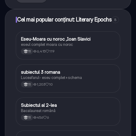
Cel mai popular conținut: Literary Epochs
8
Eseu-Moara cu noroc ,Ioan Slavici
Limba și literatura română
eseul complet moara cu noroc
6,415
119
11
subiectul 3 romana
Limba și literatura română
Luceafarul- eseu complet+schema
1,203
10
11
Subiectul al 2-lea
Limba și literatura română
Bacalaureat română
456
6
11