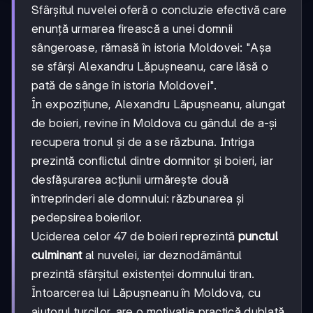
Sfârșitul nuvelei oferă o concluzie efectivă care
enunță urmarea firească a unei domnii
sângeroase, rămasă în istoria Moldovei: "Așa
se sfârși Alexandru Lăpușneanu, care lăsă o
pată de sânge în istoria Moldovei".
În expozițiune, Alexandru Lăpușneanu, alungat
de boieri, revine în Moldova cu gândul de a-și
recupera tronul și de a se răzbuna. Intriga
prezintă conflictul dintre domnitor și boieri, iar
desfășurarea acțiunii urmărește două
întreprinderi ale domnului: răzbunarea și
pedepsirea boierilor.
Uciderea celor 47 de boieri reprezintă
punctul
culminant
al nuvelei, iar deznodământul
prezintă sfârșitul existenței domnului tiran.
Întoarcerea lui Lăpușneanu în Moldova, cu
ajutorul turcilor, are o motivație practică dublată