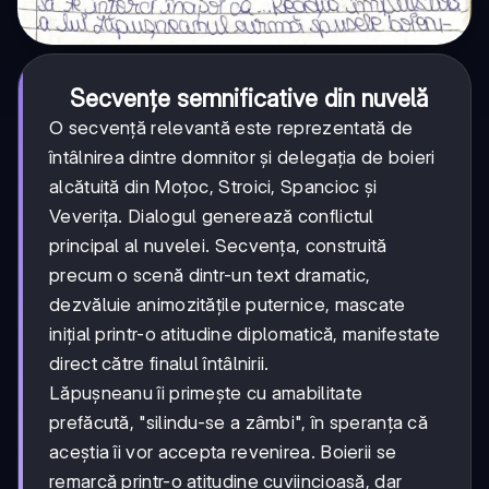
Secvențe semnificative din nuvelă
O secvență relevantă este reprezentată de
întâlnirea dintre domnitor și delegația de boieri
alcătuită din Moțoc, Stroici, Spancioc și
Veverița. Dialogul generează conflictul
principal al nuvelei. Secvența, construită
precum o scenă dintr-un text dramatic,
dezvăluie animozitățile puternice, mascate
inițial printr-o atitudine diplomatică, manifestate
direct către finalul întâlnirii.
Lăpușneanu îi primește cu amabilitate
prefăcută, "silindu-se a zâmbi", în speranța că
aceștia îi vor accepta revenirea. Boierii se
remarcă printr-o atitudine cuviincioasă, dar