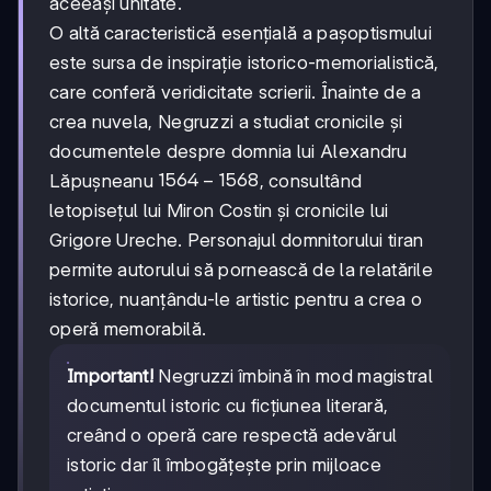
aceeași unitate.
O altă caracteristică esențială a pașoptismului
este sursa de inspirație istorico-memorialistică,
care conferă veridicitate scrierii. Înainte de a
crea nuvela, Negruzzi a studiat cronicile și
documentele despre domnia lui Alexandru
1564-
1564
−
1568
Lăpușneanu
, consultând
1568
letopisețul lui Miron Costin și cronicile lui
Grigore Ureche. Personajul domnitorului tiran
permite autorului să pornească de la relatările
istorice, nuanțându-le artistic pentru a crea o
operă memorabilă.
Important!
Negruzzi îmbină în mod magistral
documentul istoric cu ficțiunea literară,
creând o operă care respectă adevărul
istoric dar îl îmbogățește prin mijloace