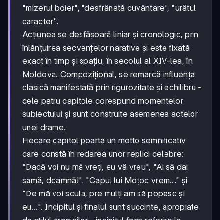
"mizerul boier", "desfrânată cuvântare", "urâtul
caracter".
Acțiunea se desfășoară liniar și cronologic, prin
înlănțuirea secvențelor narative și este fixată
exact în timp și spațiu, în secolul al XIV-lea, în
Moldova. Compozițional, se remarcă influența
clasică manifestată prin rigurozitate și echilibru -
cele patru capitole corespund momentelor
subiectului și sunt construite asemenea actelor
unei drame.
Fiecare capitol poartă un motto semnificativ
care constă în redarea unor replici celebre:
"Dacă voi nu mă vreți, eu vă vreu", "Ai să dai
samă, doamnă!", "Capul lui Moțoc vrem..." și
"De mă voi scula, pre mulți am să popesc și
eu...". Incipitul și finalul sunt succinte, apropiate
de stilul cronicilor - incipitul face referire la