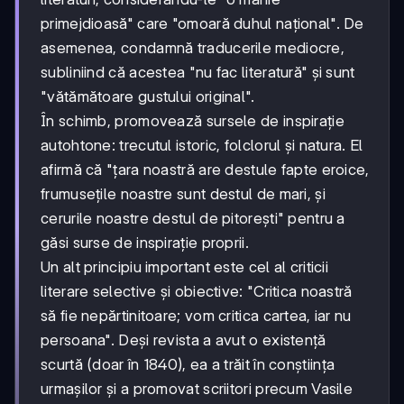
primejdioasă" care "omoară duhul național". De
asemenea, condamnă traducerile mediocre,
subliniind că acestea "nu fac literatură" și sunt
"vătămătoare gustului original".
În schimb, promovează sursele de inspirație
autohtone: trecutul istoric, folclorul și natura. El
afirmă că "țara noastră are destule fapte eroice,
frumusețile noastre sunt destul de mari, și
cerurile noastre destul de pitorești" pentru a
găsi surse de inspirație proprii.
Un alt principiu important este cel al criticii
literare selective și obiective: "Critica noastră
să fie nepărtinitoare; vom critica cartea, iar nu
persoana". Deși revista a avut o existență
scurtă (doar în 1840), ea a trăit în conștiința
urmașilor și a promovat scriitori precum Vasile