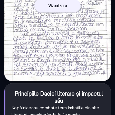
Vizualizare
Principiile Daciei literare și impactul
său
Kogălniceanu combate ferm imitațiile din alte
literaturi, considerându-le "o manie