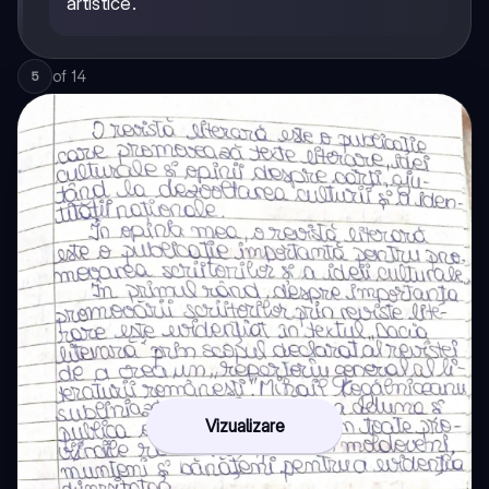
artistice.
of
14
5
Vizualizare