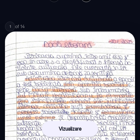
of
14
1
Vizualizare