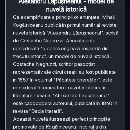
Alexandru Lăpușneanul - model de
nuvelă istorică
Ca exemplificare a principiilor enunțate, Mihail
Kogălniceanu publică în primul număr al revistei
nuvela istorică "Alexandru Lăpușneanul", scrisă
de Costache Negruzzi. Aceasta este
considerată "o operă originală, inspirată din
trecutul istoric", un model de nuvelă istorică.
Costache Negruzzi, scriitor pașoptist
reprezentativ ale cărui creații au fost publicate
în 1857 în volumul "Păcatele tinereților", este
considerat întemeietorul nuvelei istorice în
literatura română. "Alexandru Lăpușneanul"
este capodopera autorului, publicată în 1840 în
revista "Dacia literară".
Această nuvelă ilustrează perfect principiile
promovate de Kogălniceanu: inspirația din