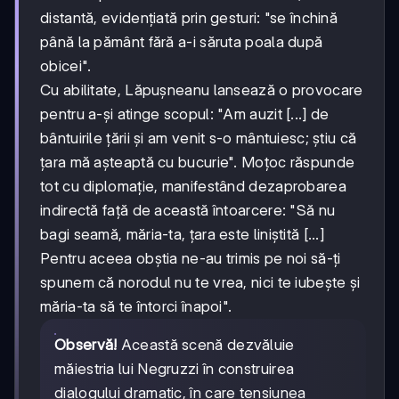
distantă, evidențiată prin gesturi: "se închină
până la pământ fără a-i săruta poala după
obicei".
Cu abilitate, Lăpușneanu lansează o provocare
pentru a-și atinge scopul: "Am auzit [...] de
bântuirile țării și am venit s-o mântuiesc; știu că
țara mă așteaptă cu bucurie". Moțoc răspunde
tot cu diplomație, manifestând dezaprobarea
indirectă față de această întoarcere: "Să nu
bagi seamă, măria-ta, țara este liniștită [...]
Pentru aceea obștia ne-au trimis pe noi să-ți
spunem că norodul nu te vrea, nici te iubește și
măria-ta să te întorci înapoi".
Observă!
Această scenă dezvăluie
măiestria lui Negruzzi în construirea
dialogului dramatic, în care tensiunea