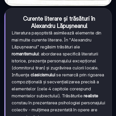
Curente literare și trăsături în
Alexandru Lăpușneanul
Literatura pașoptistă asimilează elemente din
mai multe curente literare. În "Alexandru
Lăpușneanul" regăsim trăsături ale
romantismului
: abordarea specifică literaturii
istorice, prezența personajului excepțional
(domnitorul tiran) și zugrăvirea culorii locale.
Influența
clasicismului
se remarcă prin rigoarea
compozițională și secvențializarea precisă a
elementelor (cele 4 capitole corespund
momentelor subiectului). Trăsăturile
realiste
constau în prezentarea psihologiei personajului
colectiv - mulțimea prezentată în opere are