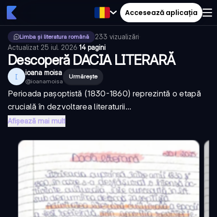
Accesează aplicația
233
vizualizări
·
Limba și literatura română
Actualizat
25 iul. 2026
·
14 pagini
Descoperă DACIA LITERARĂ
ioana moisa
I
Urmărește
@
ioanamoisa
Perioada pașoptistă (1830-1860) reprezintă o etapă
crucială în dezvoltarea literaturii...
Afișează mai mult