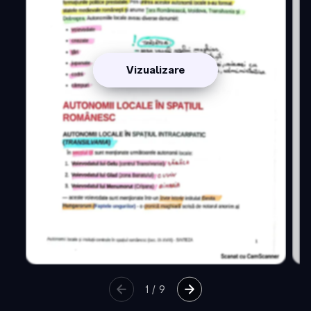
Vizualizare
1
/
9