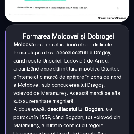
Formarea Moldovei și Dobrogei
Moldova
s-a format în două etape distincte.
Prima etapă a fost
descălecatul lui Dragoș
,
când regele Ungariei, Ludovic I de Anjou,
organizând expediții militare împotriva tătarilor,
a întemeiat o marcă de apărare în zona de nord
a Moldovei, sub conducerea lui Dragoș,
voievod de Maramureș. Această marcă se afla
sub suzeranitate maghiară.
A doua etapă,
descălecatul lui Bogdan
, s-a
petrecut în 1359, când Bogdan, tot voievod din
Maramureș, a intrat în conflict cu regele
Ungariei și a trecut la est de Carpați. Aici,