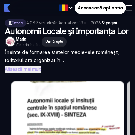
Accesează aplicația
4.039
vizualizări
·
Actualizat
18 iul. 2026
·
9 pagini
Istorie
Autonomii Locale și Importanța Lor
Maria
Urmărește
@
maria_iustina
Înainte de formarea statelor medievale românești,
teritoriul era organizat în...
Afișează mai mult