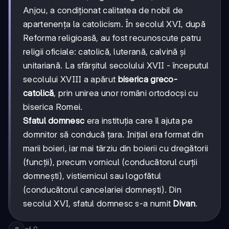
Anjou, a condiționat calitatea de nobil de
apartenența la catolicism. În secolul XVI, după
Reforma religioasă, au fost recunoscute patru
religii oficiale: catolică, luterană, calvină și
unitariană. La sfârșitul secolului XVII - începutul
secolului XVIII a apărut
biserica greco-
catolică
, prin unirea unor români ortodocși cu
biserica Romei.
Sfatul domnesc
era instituția care îl ajuta pe
domnitor să conducă țara. Inițial era format din
marii boieri, iar mai târziu din boierii cu dregătorii
(funcții), precum vornicul (conducătorul curții
domnești), vistiernicul sau logofătul
(conducătorul cancelariei domnești). Din
secolul XVI, sfatul domnesc s-a numit
Divan
.