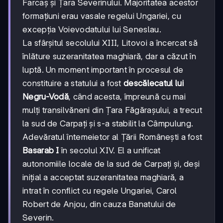
Farcaș și Țara Severinului. Majoritatea acestor
formațiuni erau vasale regelui Ungariei, cu
excepția Voievodatului lui Seneslau.
La sfârșitul secolului XIII, Litovoi a încercat să
înlăture suzeranitatea maghiară, dar a căzut în
luptă. Un moment important în procesul de
constituire a statului a fost
descălecatul lui
Negru-Vodă
, când acesta, împreună cu mai
mulți transilvăneni din Țara Făgărașului, a trecut
la sud de Carpați și s-a stabilit la Câmpulung.
Adevăratul întemeietor al Țării Românești a fost
Basarab I
în secolul XIV. El a unificat
autonomiile locale de la sud de Carpați și, deși
inițial a acceptat suzeranitatea maghiară, a
intrat în conflict cu regele Ungariei, Carol
Robert de Anjou, din cauza Banatului de
Severin.