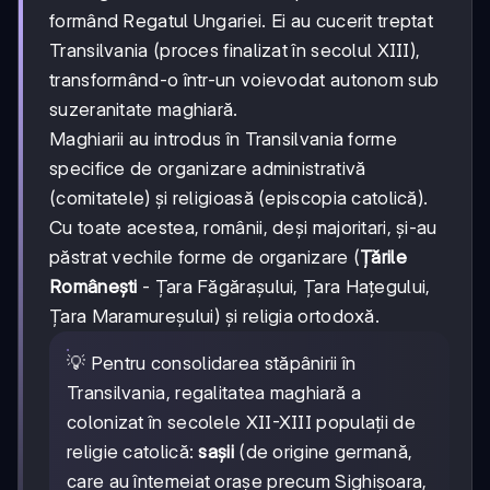
formând Regatul Ungariei. Ei au cucerit treptat
Transilvania (proces finalizat în secolul XIII),
transformând-o într-un voievodat autonom sub
suzeranitate maghiară.
Maghiarii au introdus în Transilvania forme
specifice de organizare administrativă
(comitatele) și religioasă (episcopia catolică).
Cu toate acestea, românii, deși majoritari, și-au
păstrat vechile forme de organizare (
Țările
Românești
- Țara Făgărașului, Țara Hațegului,
Țara Maramureșului) și religia ortodoxă.
💡 Pentru consolidarea stăpânirii în
Transilvania, regalitatea maghiară a
colonizat în secolele XII-XIII populații de
religie catolică:
sașii
(de origine germană,
care au întemeiat orașe precum Sighișoara,