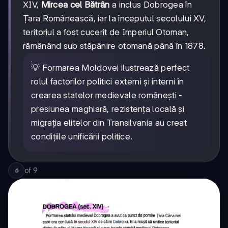
XIV,
Mircea cel Bătrân
a inclus Dobrogea în
Țara Românească, iar la începutul secolului XV,
teritoriul a fost cucerit de Imperiul Otoman,
rămânând sub stăpânire otomană până în 1878.
💡 Formarea Moldovei ilustrează perfect
rolul factorilor politici externi și interni în
crearea statelor medievale românești -
presiunea maghiară, rezistența locală și
migrația elitelor din Transilvania au creat
condițiile unificării politice.
of
9
6