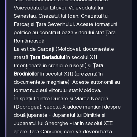
Voievodatul lui Litovoi, Voievodatul lui
Seneslau, Cnezatul lui Ioan, Cnezatul lui
Farcaș și Țara Severinului. Aceste formațiuni
politice au constituit baza viitorului stat Țara
Românească.
La est de Carpați (Moldova), documentele
atestă
Țara Berladului
în secolul XII
(menționată în cronicile rusești) și
Țara
Brodnicilor
în secolul XIII (prezentă în
documentele maghiare). Aceste autonomii au
format nucleul viitorului stat Moldova.
În spațiul dintre Dunăre și Marea Neagră
(Dobrogea), secolul X aduce mențiuni despre
două jupanate - Jupanatul lui Dimitrie și
Jupanatul lui Gheorghe - iar în secolul XIII
apare Țara Cărvunei, care va deveni baza