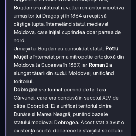
Bogdan s-a alăturat revoltei românilor împotriva
urmașilor lui Dragoș și în 1364 a reușit să
câștige lupta, întemeiând statul medieval
Moldova, care inițial cuprindea doar partea de
nord.
Urmașii lui Bogdan au consolidat statul:
Petru
Mușat
a întemeiat prima mitropolie ortodoxă din
Moldova la Suceava în 1387, iar
Roman I
a
alungat tătarii din sudul Moldovei, unificând
teritoriul.
Dobrogea
s-a format pornind de la Țara
Cărvunei, care era condusă în secolul XIV de
către Dobrotici. El a unificat teritoriul dintre
Dunăre și Marea Neagră, punând bazele
statului medieval Dobrogea. Acest stat a avut o
existență scurtă, deoarece la sfârșitul secolului