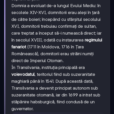
Domnia a evoluat de-a lungul Evului Mediu: în
secolele XIV-XVI, domnitorii erau aleși în țară
de către boieri; începând cu sfârșitul secolului
XVI, domnitorii trebuiau confirmați de sultan,
care treptat a început să-i numească direct; iar
în secolul XVIII, odată cu instaurarea
regimului
fanariot
(1711 în Moldova, 1716 în Țara
Românească), domnitorii erau străini numiți
direct de Imperiul Otoman.
În Transilvania, instituția principală era
voievodatul
, teritoriul fiind sub suzeranitate
maghiară până în 1541. După această dată,
Transilvania a devenit principat autonom sub
suzeranitate otomană, iar din 1699 a intrat sub
stăpânire habsburgică, fiind condusă de un
guvernator.