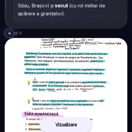
Sibiu, Brașov) și
secuii
(cu rol militar de
apărare a granițelor).
of
9
4
Vizualizare