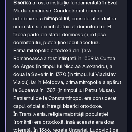
Biserica
a fost o instituție fundamentală în Evul
Mediu românesc. Conducătorul bisericii
ortodoxe era
mitropolitul
, considerat al doilea
om în stat și primul sfetnic al domnitorului. El
făcea parte din sfatul domnesc și, în lipsa
domnitorului, putea ține locul acestuia.
Prima mitropolie ortodoxă din Țara
Românească a fost înființată în 1359 la Curtea
de Argeș (în timpul lui Nicolae Alexandru), a
doua la Severin în 1370 (în timpul lui Vladislav
Vlaicu), iar în Moldova, prima mitropolie a apărut
la Suceava în 1387 (în timpul lui Petru Mușat).
Patriarhul de la Constantinopol era considerat
capul oficial al întregii biserici ortodoxe.
În Transilvania, religia majorității populației
(românii) era ortodoxă, însă aceasta era doar
tolerată. În 1366, regele Ungariei, Ludovic I de