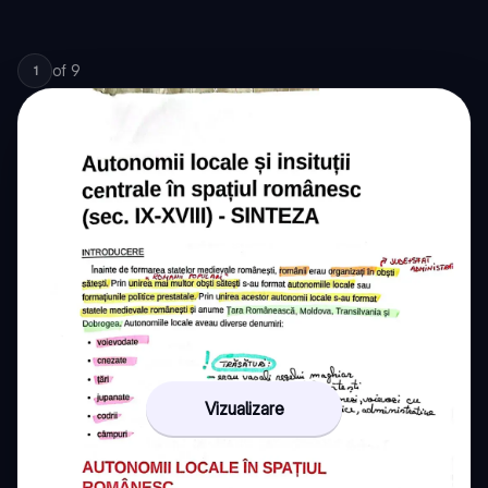
of
9
1
Vizualizare