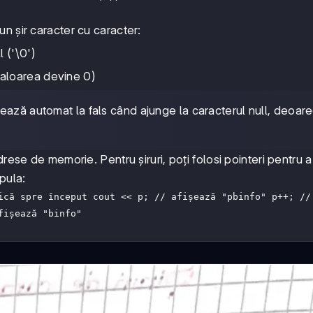
n șir caracter cu caracter:
l ('\0')
valoarea devine 0)
ează automat la fals când ajunge la caracterul null, deoar
rese de memorie. Pentru șiruri, poți folosi pointeri pentru a
ipula:
ică spre început cout << p; // afișează "pbinfo" p++; //
fișează "binfo"