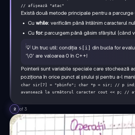
// afișează "atac"
Există două metode principale pentru a parcurge u
Cu
while
: verificăm până întâlnim caracterul nul
Cu
for
: parcurgem până găsim sfârșitul (când 
💡 Un truc util: condiția
s[i]
din bucla for evalu
'\0' are valoarea 0 în C++!
Pointerii sunt variabile speciale care stochează ad
poziționa în orice punct al șirului și pentru a-l man
char sir[7] = "pbinfo"; char *p = sir; // p ind
avansează la următorul caracter cout << p; // a
of
3
2