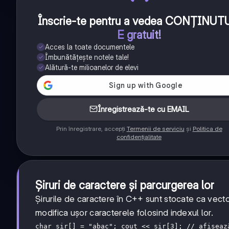
Înscrie-te pentru a vedea CONȚINUT
E gratuit!
Acces la toate documentele
Îmbunătățește notele tale!
Alătură-te milioanelor de elevi
Înregistrează-te cu EMAIL
Prin înregistrare, accepți
Termenii de serviciu
și
Politica de
confidențialitate
Șiruri de caractere și parcurgerea lor
Șirurile de caractere în C++ sunt stocate ca vect
modifica ușor caracterele folosind indexul lor.
char sir[] = "abac"; cout << sir[3]; // afișeaz