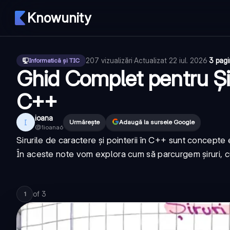
Knowunity
207
vizualizări
·
Actualizat
22 iul. 2026
·
3 pagi
Informatică și TIC
Ghid Complet pentru Șir
C++
ioana
I
Urmărește
Adaugă la sursele Google
@
1ioana6
Sirurile de caractere și pointerii în C++ sunt concept
În aceste note vom explora cum să parcurgem șiruri, cum
of
3
1