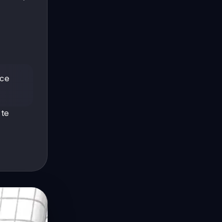
ece
 te