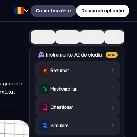
Conectează-te
Descarcă aplicația
3
Instrumente AI de studiu
NOU
Rezumat
programare.
Flashcard-uri
xtului.
Chestionar
Simulare