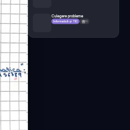
Culegere probleme
Informatică și TIC
11