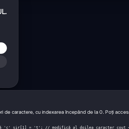
UL
.
ori de caractere, cu indexarea începând de la 0. Poți acces
ă 'c' sir[1] = 't'; // modifică al doilea caracter cout 