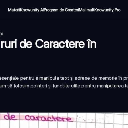
Materii
Knowunity AI
Program de Creatori
Mai mult
Knowunity Pro
ni
uri de Caractere în
e esențiale pentru a manipula text și adrese de memorie în 
 să folosim pointeri și funcțiile utile pentru manipularea te