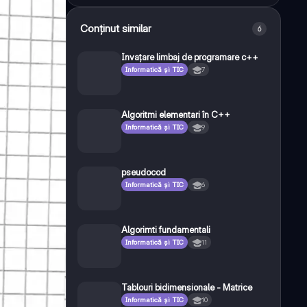
Conținut similar
6
Invațare limbaj de programare c++
Informatică și TIC
7
Algoritmi elementari în C++
Informatică și TIC
9
pseudocod
Informatică și TIC
6
Algorimti fundamentali
Informatică și TIC
11
Tablouri bidimensionale - Matrice
Informatică și TIC
10