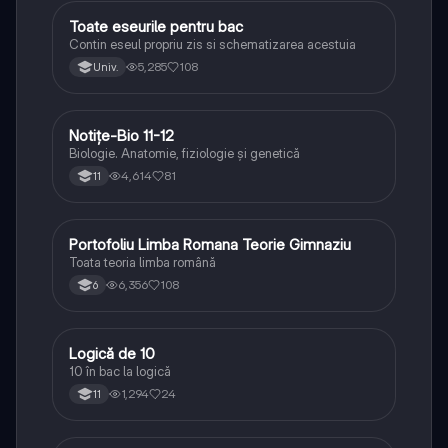
Toate eseurile pentru bac
Limba și literatura română
Contin eseul propriu zis si schematizarea acestuia
5,285
108
Univ.
Notițe-Bio 11-12
Biologie
Biologie. Anatomie, fiziologie și genetică
4,614
81
11
Portofoliu Limba Romana Teorie Gimnaziu
Limba și literatura română
Toata teoria limba română
6,356
108
6
Logică de 10
Logică
10 în bac la logică
1,294
24
11