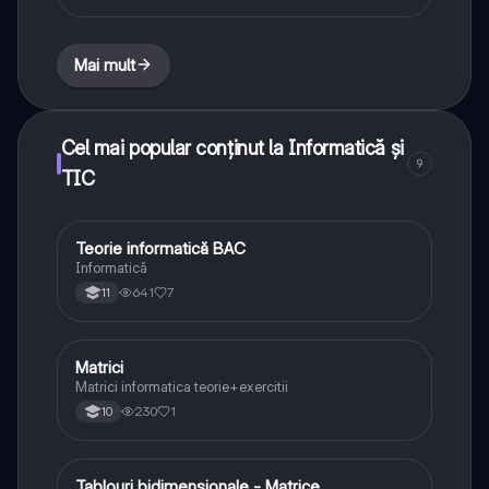
Mai mult
Cel mai popular conținut la Informatică și
9
TIC
Teorie informatică BAC
Informatică și TIC
Informatică
641
7
11
Matrici
Informatică și TIC
Matrici informatica teorie+exercitii
230
1
10
Tablouri bidimensionale - Matrice
Informatică și TIC