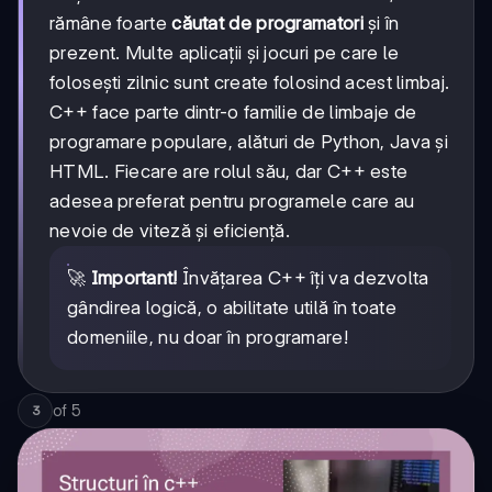
rămâne foarte
căutat de programatori
și în
prezent. Multe aplicații și jocuri pe care le
folosești zilnic sunt create folosind acest limbaj.
C++ face parte dintr-o familie de limbaje de
programare populare, alături de Python, Java și
HTML. Fiecare are rolul său, dar C++ este
adesea preferat pentru programele care au
nevoie de viteză și eficiență.
🚀
Important!
Învățarea C++ îți va dezvolta
gândirea logică, o abilitate utilă în toate
domeniile, nu doar în programare!
of
5
3