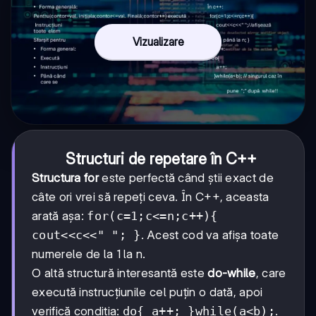
Vizualizare
Structuri de repetare în C++
Structura for
este perfectă când știi exact de
câte ori vrei să repeți ceva. În C++, aceasta
arată așa:
for(c=1;c<=n;c++){
cout<<c<<" "; }
. Acest cod va afișa toate
numerele de la 1 la n.
O altă structură interesantă este
do-while
, care
execută instrucțiunile cel puțin o dată, apoi
verifică condiția:
do{ a++; }while(a<b);
.