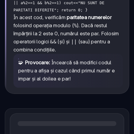
|| a%2==1 && b%2==1) cout<<"NU SUNT DE
PARITATI DIFERITE"; return 0; }
În acest cod, verificăm
paritatea numerelor
folosind operația modulo (
%
). Dacă restul
împărțirii la 2 este 0, numărul este par. Folosim
operatorii logici
&&
(și) și
||
(sau) pentru a
combina condițiile.
🧩
Provocare:
Încearcă să modifici codul
pentru a afișa și cazul când primul număr e
impar și al doilea e par!