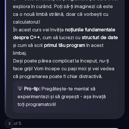
explora în curând. Poți să-ți imaginezi că este
ca o nouă limbă străină, doar că vorbești cu
calculatorul!
În acest curs vei învăța
noțiunile fundamentale
despre C++
, cum să lucrezi cu
structuri de date
și cum să scrii
primul tău program
în acest
limbaj.
Deși poate părea complicat la început, nu-ți
face griji! Vom începe cu pași mici și vei vedea
că programarea poate fi chiar distractivă.
💡
Pro-tip:
Pregătește-te mental să
experimentezi și să greșești - așa învață
toți programatorii!
of
5
2