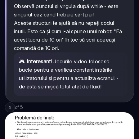
Observă punctul și virgula după while - este
singurul caz când trebuie să-l pui!
Aceste structuri te ajută să nu repeți codul
inutil. Este ca și cum i-ai spune unui robot: "Fă
acest lucru de 10 ori" în loc să scrii aceeași
comandă de 10 ori.
🎮
Interesant!
Jocurile video folosesc
bucle pentru a verifica constant intrările
utilizatorului și pentru a actualiza ecranul -
de asta se mișcă totul atât de fluid!
of
5
5