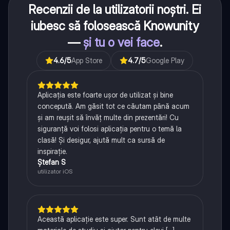
Recenzii de la utilizatorii noștri. Ei
iubesc să folosească Knowunity
—
și tu o vei face
.
4.6
/5
App Store
4.7
/5
Google Play
Aplicația este foarte ușor de utilizat și bine
concepută. Am găsit tot ce căutam până acum
și am reușit să învăț multe din prezentări! Cu
siguranță voi folosi aplicația pentru o temă la
clasă! Și desigur, ajută mult ca sursă de
inspirație.
Ștefan S
utilizator iOS
Această aplicație este super. Sunt atât de multe