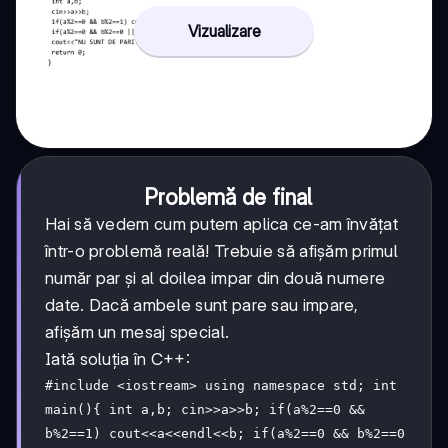
Vizualizare
Problemă de final
Hai să vedem cum putem aplica ce-am învățat
într-o problemă reală! Trebuie să afișăm primul
număr par și al doilea impar din două numere
date. Dacă ambele sunt pare sau impare,
afișăm un mesaj special.
Iată soluția în C++:
#include <iostream> using namespace std; int
main(){ int a,b; cin>>a>>b; if(a%2==0 &&
b%2==1) cout<<a<<endl<<b; if(a%2==0 && b%2==0