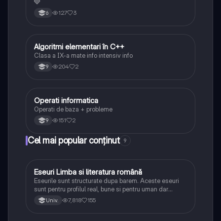
🩶
127
3
6
Algoritmi elementari în C++
Informatică și TIC
Clasa a IX-a mate info intensiv info
204
2
9
Operati informatica
Informatică și TIC
Operati de baza + probleme
151
2
9
Cel mai popular conținut
9
Eseuri Limba si literatura română
Limba și literatura română
Eseurile sunt structurate dupa barem. Aceste eseuri
sunt pentru profilul real, bune si pentru uman dar
lipsesc relatiile dintre personaje si caracrerizarile.
7,818
155
Univ.