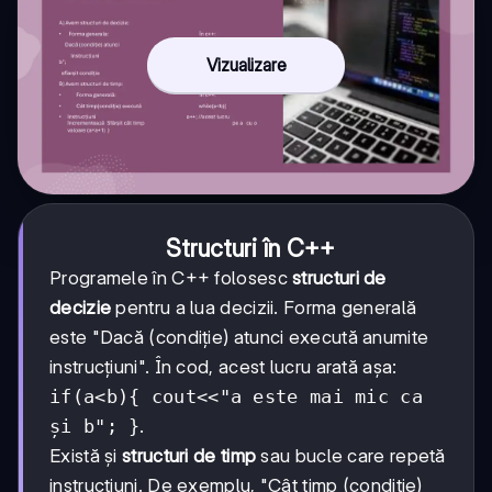
Vizualizare
Structuri în C++
Programele în C++ folosesc
structuri de
decizie
pentru a lua decizii. Forma generală
este "Dacă (condiție) atunci execută anumite
instrucțiuni". În cod, acest lucru arată așa:
if(a<b){ cout<<"a este mai mic ca
și b"; }
.
Există și
structuri de timp
sau bucle care repetă
instrucțiuni. De exemplu, "Cât timp (condiție)