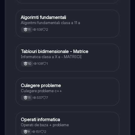
Algorimti fundamentali
Informatică și TIC
Algoritmi fundamentali clasa a 11 a
108
2
11
Tablouri bidimensionale - Matrice
Informatică și TIC
Informatica clasa a X a - MATRICE
108
1
10
Culegere probleme
Informatică și TIC
Culegere probleme c++
337
7
11
Operati informatica
Informatică și TIC
Operati de baza + probleme
151
2
9