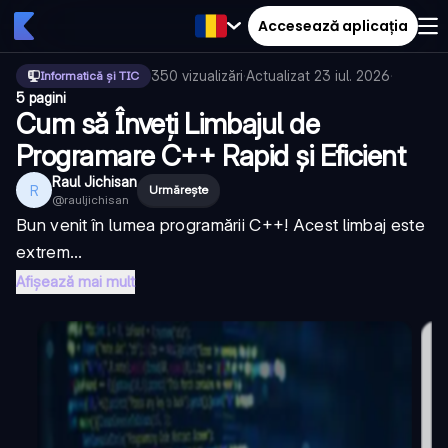
Accesează aplicația
350
vizualizări
·
Actualizat
23 iul. 2026
·
Informatică și TIC
5 pagini
Cum să Înveți Limbajul de
Programare C++ Rapid și Eficient
Raul Jichisan
R
Urmărește
@
rauljichisan
Bun venit în lumea programării C++! Acest limbaj este
extrem...
Afișează mai mult