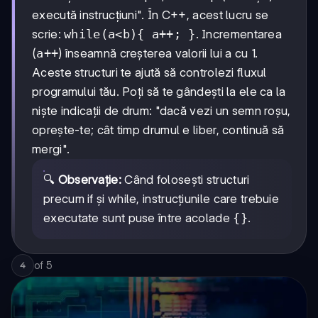
execută instrucțiuni". În C++, acest lucru se
scrie:
while(a<b){ a++; }
. Incrementarea
(
a++
) înseamnă creșterea valorii lui a cu 1.
Aceste structuri te ajută să controlezi fluxul
programului tău. Poți să te gândești la ele ca la
niște indicații de drum: "dacă vezi un semn roșu,
oprește-te; cât timp drumul e liber, continuă să
mergi".
🔍
Observație:
Când folosești structuri
precum if și while, instrucțiunile care trebuie
executate sunt puse între acolade
{}
.
of
5
4