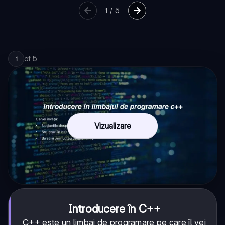
1
/
5
of
5
1
Vizualizare
Introducere în C++
C++ este un limbaj de programare pe care îl vei