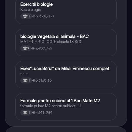
Exercitii biologie
Biologie
Bac biologie
6,260
150
11
biologie vegetala si animala - BAC
Biologie
MATERIE BIOLOGIE clasele IX Şi X
4,450
45
9
Eseu”Luceafărul” de Mihai Eminescu complet
Limba și literatura română
eseu
6,516
96
11
Formule pentru subiectul 1 Bac Mate M2
Matematică
formule pt bac M2 pentru subiectul 1
4,978
89
11