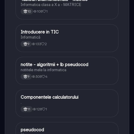
Informatica clasa a X a - MATRICE
108
1
10
Introducere in TIC
Informatică și TIC
Informatică
133
2
9
notite - algoritmii + lb pseudocod
Informatică și TIC
notitele mele la informatica
308
4
9
Componentele calculatorului
Informatică și TIC
.
128
1
11
pseudocod
Informatică și TIC