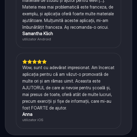
materiale de studiu și ajutor pentru elevi [...].
Materia mea mai problematică este franceza, de
exemplu, și aplicația oferă foarte multe materiale
ajutătoare. Mulțumită acestei aplicații, mi-am
îmbunătățit franceza. Aș recomanda-o oricui.
Samantha Klich
utilizator Android
Wow, sunt cu adevărat impresionat. Am încercat
aplicația pentru că am văzut-o promovată de
multe ori și am rămas uimit. Aceasta este
AJUTORUL de care ai nevoie pentru școală și,
mai presus de toate, oferă atât de multe lucruri,
precum exerciții și fișe de informații, care mi-au
fost FOARTE de ajutor.
Anna
utilizator iOS