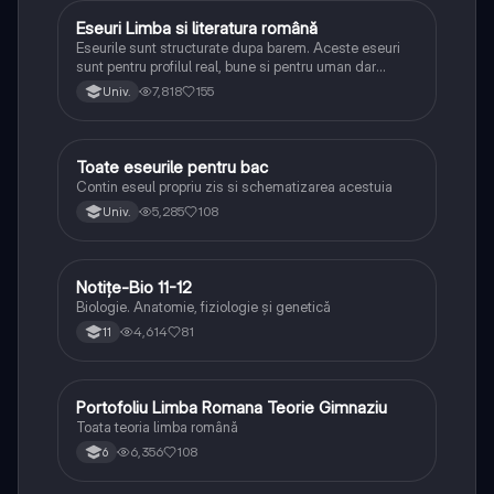
Eseuri Limba si literatura română
Limba și literatura română
Eseurile sunt structurate dupa barem. Aceste eseuri
sunt pentru profilul real, bune si pentru uman dar
lipsesc relatiile dintre personaje si caracrerizarile.
7,818
155
Univ.
Toate eseurile pentru bac
Limba și literatura română
Contin eseul propriu zis si schematizarea acestuia
5,285
108
Univ.
Notițe-Bio 11-12
Biologie
Biologie. Anatomie, fiziologie și genetică
4,614
81
11
Portofoliu Limba Romana Teorie Gimnaziu
Limba și literatura română
Toata teoria limba română
6,356
108
6