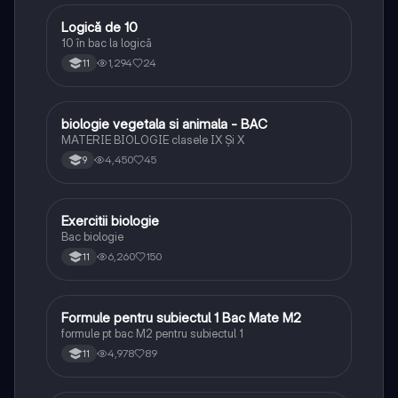
Logică de 10
Logică
10 în bac la logică
1,294
24
11
biologie vegetala si animala - BAC
Biologie
MATERIE BIOLOGIE clasele IX Şi X
4,450
45
9
Exercitii biologie
Biologie
Bac biologie
6,260
150
11
Formule pentru subiectul 1 Bac Mate M2
Matematică
formule pt bac M2 pentru subiectul 1
4,978
89
11