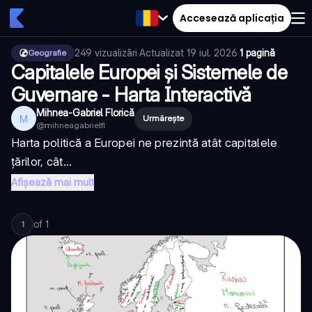
Accesează aplicația
249
vizualizări
·
Actualizat
19 iul. 2026
·
1 pagină
Geografie
Capitalele Europei și Sistemele de
Guvernare - Harta Interactivă
Mihnea-Gabriel Florică
M
Urmărește
@
mihneagabrielfl
Harta politică a Europei ne prezintă atât capitalele
țărilor, cât...
Afișează mai mult
of
1
1