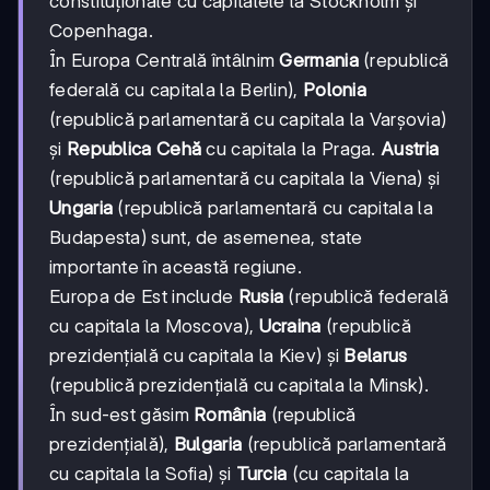
constituționale cu capitalele la Stockholm și
Copenhaga.
În Europa Centrală întâlnim
Germania
(republică
federală cu capitala la Berlin),
Polonia
(republică parlamentară cu capitala la Varșovia)
și
Republica Cehă
cu capitala la Praga.
Austria
(republică parlamentară cu capitala la Viena) și
Ungaria
(republică parlamentară cu capitala la
Budapesta) sunt, de asemenea, state
importante în această regiune.
Europa de Est include
Rusia
(republică federală
cu capitala la Moscova),
Ucraina
(republică
prezidențială cu capitala la Kiev) și
Belarus
(republică prezidențială cu capitala la Minsk).
În sud-est găsim
România
(republică
prezidențială),
Bulgaria
(republică parlamentară
cu capitala la Sofia) și
Turcia
(cu capitala la