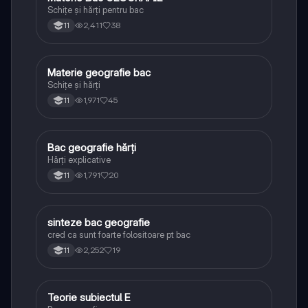
Schițe și hărți pentru bac
2,411
38
11
Materie geografie bac
Geografie
Schițe și hărți
1,971
45
11
Bac geografie hărți
Geografie
Hărți explicative
1,791
20
11
sinteze bac geografie
Geografie
cred ca sunt foarte folositoare pt bac
2,252
19
11
Teorie subiectul E
Geografie