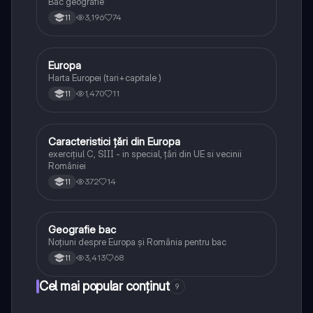
Bac geografie
3,196
74
11
Europa
Geografie
Harta Europei (tari+capitale )
1,470
11
11
Caracteristici țări din Europa
Geografie
exercițiul C, SIII - in special, țări din UE si vecinii
României
372
14
11
Geografie bac
Geografie
Noțiuni despre Europa și România pentru bac
3,413
68
11
Cel mai popular conținut
9