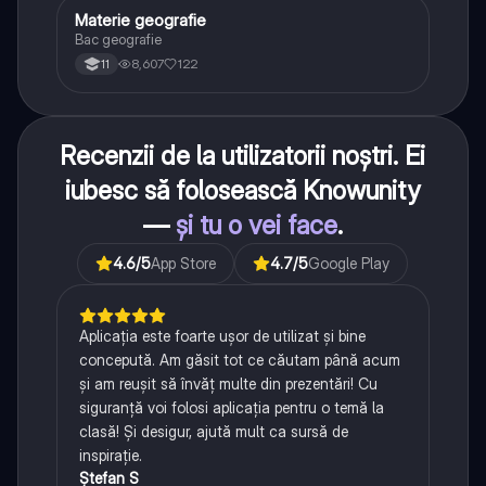
Materie geografie
Geografie
Bac geografie
8,607
122
11
Recenzii de la utilizatorii noștri. Ei
iubesc să folosească Knowunity
—
și tu o vei face
.
4.6
/5
App Store
4.7
/5
Google Play
Aplicația este foarte ușor de utilizat și bine
concepută. Am găsit tot ce căutam până acum
și am reușit să învăț multe din prezentări! Cu
siguranță voi folosi aplicația pentru o temă la
clasă! Și desigur, ajută mult ca sursă de
inspirație.
Ștefan S