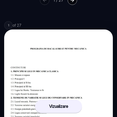
1
/
27
of
27
1
Vizualizare