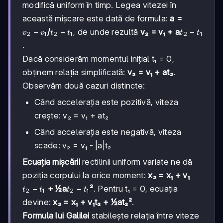
modifică uniform în timp. Legea vitezei în
această mișcare este dată de formula:
a =
v₂-
−
t₂-
−
t₂-
−
/
, de unde rezultă
v₂ = v₁ + a
v
v
t
t
t
t
2
1
2
1
2
1
v₁
t₁
t₁
.
Dacă considerăm momentul inițial t₁ = 0,
obținem relația simplificată:
v₂ = v₁ + at₂
.
Observăm două cazuri distincte:
Când accelerația este pozitivă, viteza
crește: v₂ = v₁ + at₂
Când accelerația este negativă, viteza
scade: v₂ = v₁ - |a|t₂
Ecuația mișcării
rectilinii uniform variate ne dă
poziția corpului la orice moment:
x₂ = x₁ + v₁
t₂-
−
t₂-
−
+ ½a
²
. Pentru t₁ = 0, ecuația
t
t
t
t
2
1
2
1
t₁
t₁
devine:
x₂ = x₁ + v₁t₂ + ½at₂²
.
Formula lui Galilei
stabilește relația între viteze