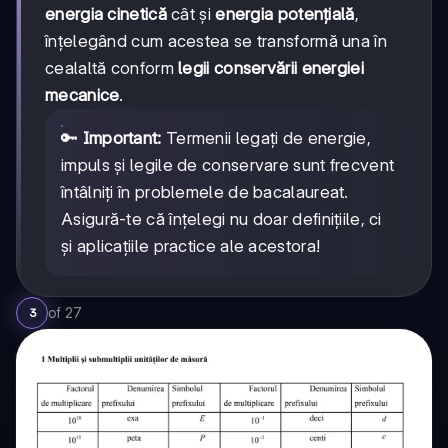
energia cinetică
cât și
energia potențială
,
înțelegând cum acestea se transformă una în
cealaltă conform
legii conservării energiei
mecanice
.
🔑
Important:
Termenii legați de energie,
impuls și legile de conservare sunt frecvent
întâlniți în problemele de bacalaureat.
Asigură-te că înțelegi nu doar definițiile, ci
și aplicațiile practice ale acestora!
of
27
3