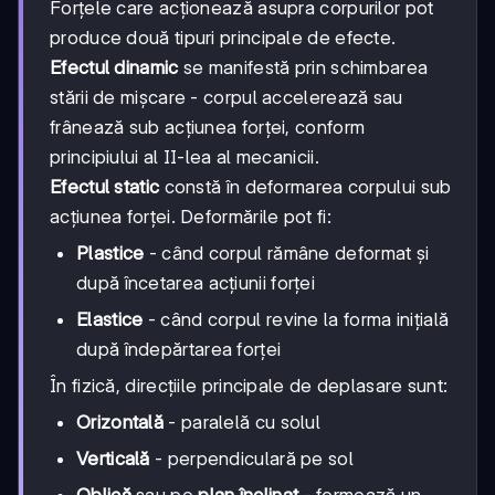
Forțele care acționează asupra corpurilor pot
produce două tipuri principale de efecte.
Efectul dinamic
se manifestă prin schimbarea
stării de mișcare - corpul accelerează sau
frânează sub acțiunea forței, conform
principiului al II-lea al mecanicii.
Efectul static
constă în deformarea corpului sub
acțiunea forței. Deformările pot fi:
Plastice
- când corpul rămâne deformat și
după încetarea acțiunii forței
Elastice
- când corpul revine la forma inițială
după îndepărtarea forței
În fizică, direcțiile principale de deplasare sunt:
Orizontală
- paralelă cu solul
Verticală
- perpendiculară pe sol
Oblică
sau pe
plan înclinat
- formează un