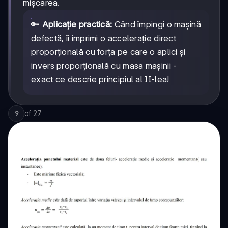
mișcarea.
🔑
Aplicație practică:
Când împingi o mașină
defectă, îi imprimi o accelerație direct
proporțională cu forța pe care o aplici și
invers proporțională cu masa mașinii -
exact ce descrie principiul al II-lea!
of
27
9