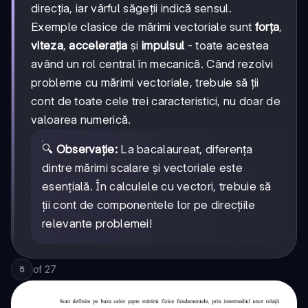
direcția, iar vârful săgeții indică sensul.
Exemple clasice de mărimi vectoriale sunt
forța
,
viteza
,
accelerația
și
impulsul
- toate acestea
având un rol central în mecanică. Când rezolvi
probleme cu mărimi vectoriale, trebuie să ții
cont de toate cele trei caracteristici, nu doar de
valoarea numerică.
🔍
Observație:
La bacalaureat, diferența
dintre mărimi scalare și vectoriale este
esențială. În calculele cu vectori, trebuie să
ții cont de componentele lor pe direcțiile
relevante problemei!
of
27
5