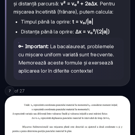
și distanță parcursă:
v² = v₀² + 2aΔx
. Pentru
mișcarea încetinită (frânare), putem calcula:
Timpul până la oprire:
t = v₀/|a|
Distanța până la oprire:
Δx = v₀²/(2|a|)
🔑
Important:
La bacalaureat, problemele
cu mișcare uniform variată sunt frecvente.
Memorează aceste formule și exersează
aplicarea lor în diferite contexte!
of
27
7