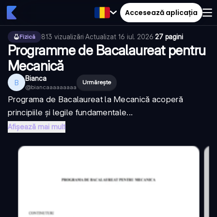
Accesează aplicația
813
vizualizări
·
Actualizat
16 iul. 2026
·
27 pagini
Fizică
Programme de Bacalaureat pentru
Mecanică
Bianca
B
Urmărește
@
biancaaaaaaaaa
Programa de Bacalaureat la Mecanică acoperă
principiile și legile fundamentale...
Afișează mai mult