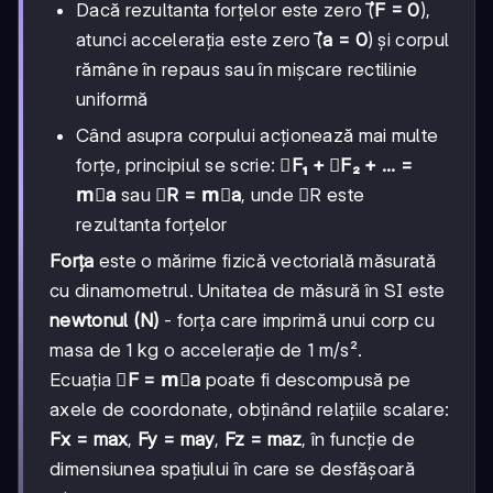
Dacă rezultanta forțelor este zero (
⃗F = 0
),
atunci accelerația este zero (
⃗a = 0
) și corpul
rămâne în repaus sau în mișcare rectilinie
uniformă
Când asupra corpului acționează mai multe
forțe, principiul se scrie:
⃗F₁ + ⃗F₂ + ... =
m⃗a
sau
⃗R = m⃗a
, unde ⃗R este
rezultanta forțelor
Forța
este o mărime fizică vectorială măsurată
cu dinamometrul. Unitatea de măsură în SI este
newtonul (N)
- forța care imprimă unui corp cu
masa de 1 kg o accelerație de 1 m/s².
Ecuația
⃗F = m⃗a
poate fi descompusă pe
axele de coordonate, obținând relațiile scalare:
Fx = max
,
Fy = may
,
Fz = maz
, în funcție de
dimensiunea spațiului în care se desfășoară