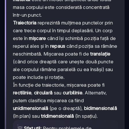
masa corpului este considerată concentrată
într-un punct.
Traiectoria
reprezintă mulțimea punctelor prin
care trece corpul în timpul deplasării. Un corp
este în
mișcare
când își schimbă poziția față de
reperul ales și în
repaus
când poziția sa rămâne
neschimbată. Mișcarea poate fi de
translație
(când orice dreaptă care unește două puncte
ale corpului rămâne paralelă cu ea însăși) sau
poate include și rotație.
În funcție de traiectorie, mișcarea poate fi
rectilinie
,
circulară
sau
curbilinie
. Alternativ,
putem clasifica mișcarea ca fiind
unidimensională
(pe o dreaptă),
bidimensională
(în plan) sau
tridimensională
(în spațiu).
💡
Sfat util:
Pentru problemele de