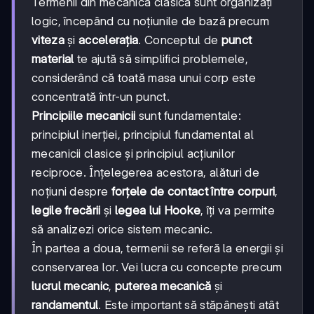
Termenii din mecanica clasică sunt organizați
logic, începând cu noțiunile de bază precum
viteza
și
accelerația
. Conceptul de
punct
material
te ajută să simplifici problemele,
considerând că toată masa unui corp este
concentrată într-un punct.
Principiile mecanicii
sunt fundamentale:
principiul inerției, principiul fundamental al
mecanicii clasice și principiul acțiunilor
reciproce. Înțelegerea acestora, alături de
noțiuni despre
forțele de contact între corpuri
,
legile frecării
și
legea lui Hooke
, îți va permite
să analizezi orice sistem mecanic.
În partea a doua, termenii se referă la energii și
conservarea lor. Vei lucra cu concepte precum
lucrul mecanic
,
puterea mecanică
și
randamentul
. Este important să stăpânești atât