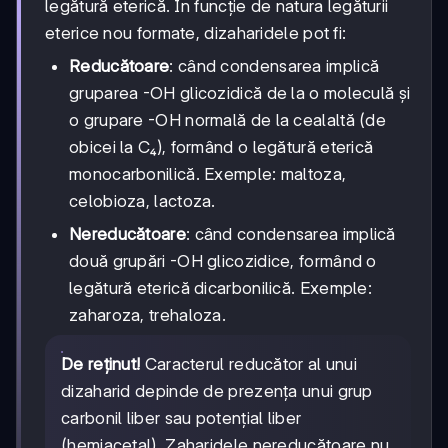
legătură eterică. În funcție de natura legăturii
eterice nou formate, dizaharidele pot fi:
Reducătoare
: când condensarea implică
gruparea -OH glicozidică de la o moleculă și
o grupare -OH normală de la cealaltă (de
obicei la C₄), formând o legătură eterică
monocarbonilică. Exemple: maltoza,
celobioza, lactoza.
Nereducătoare
: când condensarea implică
două grupări -OH glicozidice, formând o
legătură eterică dicarbonilică. Exemple:
zaharoza, trehaloza.
De reținut!
Caracterul reducător al unui
dizaharid depinde de prezența unui grup
carbonil liber sau potențial liber
(hemiacetal). Zaharidele nereducătoare nu