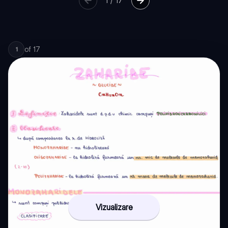
1
/
17
of
17
1
Vizualizare