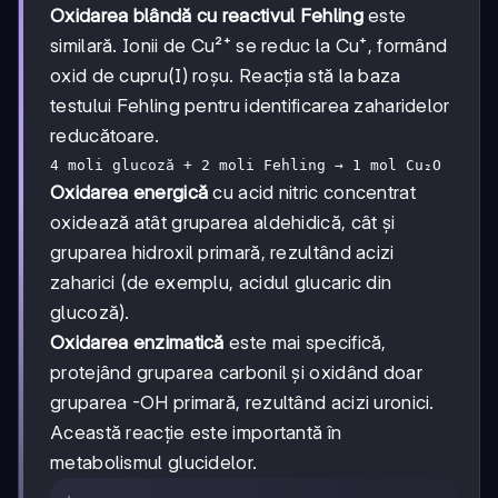
Oxidarea blândă cu reactivul Fehling
este
similară. Ionii de Cu²⁺ se reduc la Cu⁺, formând
oxid de cupru(I) roșu. Reacția stă la baza
testului Fehling pentru identificarea zaharidelor
reducătoare.
4 moli glucoză + 2 moli Fehling → 1 mol Cu₂O
Oxidarea energică
cu acid nitric concentrat
oxidează atât gruparea aldehidică, cât și
gruparea hidroxil primară, rezultând acizi
zaharici (de exemplu, acidul glucaric din
glucoză).
Oxidarea enzimatică
este mai specifică,
protejând gruparea carbonil și oxidând doar
gruparea -OH primară, rezultând acizi uronici.
Această reacție este importantă în
metabolismul glucidelor.