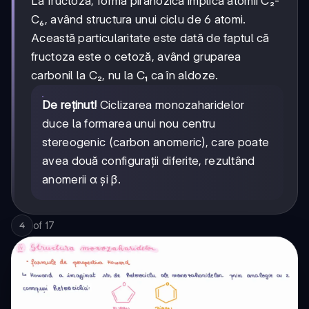
La fructoză, forma piranozică implică atomii C₂-
C₆, având structura unui ciclu de 6 atomi.
Această particularitate este dată de faptul că
fructoza este o cetoză, având gruparea
carbonil la C₂, nu la C₁ ca în aldoze.
De reținut!
Ciclizarea monozaharidelor
duce la formarea unui nou centru
stereogenic (carbon anomeric), care poate
avea două configurații diferite, rezultând
anomerii α și β.
of
17
4