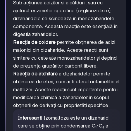
Sub acțiunea acizilor și a căldurii, sau cu
ajutorul enzimelor specifice (α-glicozidaze),
dizaharidele se scindează în monozaharidele
componente. Această reacție este esențială în
digestia zaharidelor.
Reacția de oxidare
permite obținerea de acizi
malonici din dizaharide. Aceste reacții sunt
similare cu cele ale monozaharidelor și depind
de prezența grupărilor carbonil libere.
Reacția de alchilare
a dizaharidelor permite
obținerea de eteri, cum ar fi eterul octametilic al
maltozei. Aceste reacții sunt importante pentru
modificarea chimică a zaharidelor în scopul
obținerii de derivați cu proprietăți specifice.
Interesant!
Izomaltoza este un dizaharid
care se obține prin condensarea C₁-C₆ a