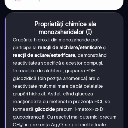
Proprietăți chimice ale
monozaharidelor (I)
Grupările hidroxil din monozaharide pot
participa la
reacții de alchilare/eterificare
și
reacții de acilare/esterificare
, demonstrând
reactivitatea specifică a acestor compuși.
În reacțiile de alchilare, gruparea -OH
glicozidică (din poziția anomerică) are o
reactivitate mult mai mare decât celelalte
grupări hidroxil. Astfel, când glucoza
reacționează cu metanol în prezența HCl, se
formează
glicozide
precum 1-metoxi-α-D-
glucopiranoză. Cu reactivi mai puternici precum
CH₃I în prezența Ag₂O, se pot metila toate