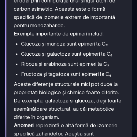
ei doar prin configurația unui singur atom de
carbon asimetric. Aceasta este o formă
specifică de izomerie extrem de importantă
pentru monozaharide.
Exemple importante de epimeri includ:
Glucoza și manoza sunt epimeri la C₂
Glucoza și galactoza sunt epimeri la C₄
Riboza și arabinoza sunt epimeri la C₂
Fructoza și tagatoza sunt epimeri la C₄
Aceste diferențe structurale mici pot duce la
proprietăți biologice și chimice foarte diferite.
De exemplu, galactoza și glucoza, deși foarte
asemănătoare structural, au căi metabolice
diferite în organism.
Anomerii
reprezintă o altă formă de izomerie
specifică zaharidelor. Aceștia sunt