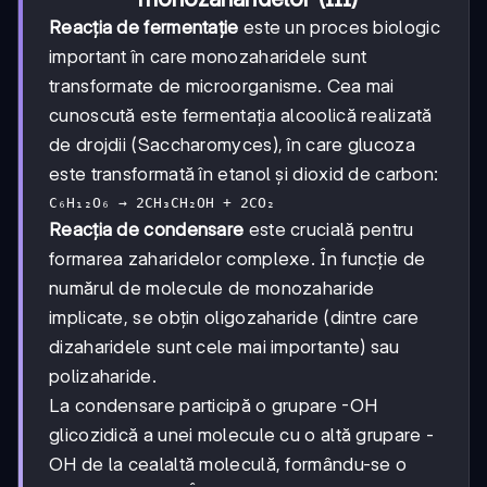
Reacția de fermentație
este un proces biologic
important în care monozaharidele sunt
transformate de microorganisme. Cea mai
cunoscută este fermentația alcoolică realizată
de drojdii (Saccharomyces), în care glucoza
este transformată în etanol și dioxid de carbon:
C₆H₁₂O₆ → 2CH₃CH₂OH + 2CO₂
Reacția de condensare
este crucială pentru
formarea zaharidelor complexe. În funcție de
numărul de molecule de monozaharide
implicate, se obțin oligozaharide (dintre care
dizaharidele sunt cele mai importante) sau
polizaharide.
La condensare participă o grupare -OH
glicozidică a unei molecule cu o altă grupare -
OH de la cealaltă moleculă, formându-se o