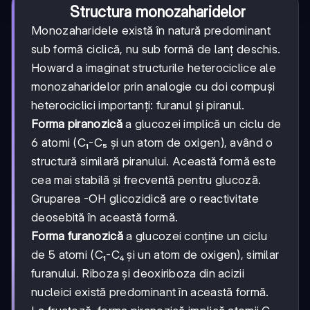
Structura monozaharidelor
Monozaharidele există în natură predominant
sub formă ciclică, nu sub formă de lanț deschis.
Howard a imaginat structurile heterociclice ale
monozaharidelor prin analogie cu doi compuși
heterociclici importanți: furanul și piranul.
Forma piranozică
a glucozei implică un ciclu de
6 atomi (C₁-C₅ și un atom de oxigen), având o
structură similară piranului. Această formă este
cea mai stabilă și frecventă pentru glucoză.
Gruparea -OH glicozidică are o reactivitate
deosebită în această formă.
Forma furanozică
a glucozei conține un ciclu
de 5 atomi (C₁-C₄ și un atom de oxigen), similar
furanului. Riboza și deoxiriboza din acizii
nucleici există predominant în această formă.