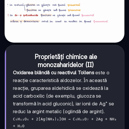
Proprietăți chimice ale
monozaharidelor (II)
Oxidarea blândă cu reactivul Tollens
este o
reacție caracteristică aldozelor. În această
reacție, gruparea aldehidică se oxidează la
acid carboxilic (de exemplu, glucoza se
transformă în acid gluconic), iar ionii de Ag⁺ se
reduc la argint metalic (oglindă de argint).
C₆H₁₂O₆ + 2[Ag(NH₃)₂]OH → C₆H₁₂O₇ + 2Ag + NH₃
+ H₂O