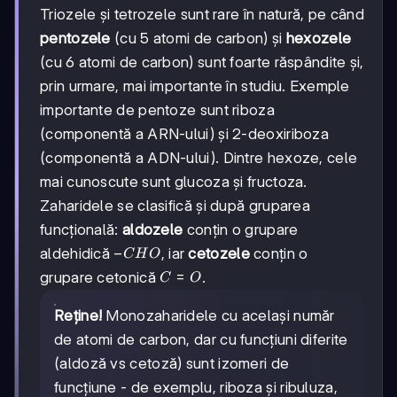
Triozele și tetrozele sunt rare în natură, pe când
pentozele
(cu 5 atomi de carbon) și
hexozele
(cu 6 atomi de carbon) sunt foarte răspândite și,
prin urmare, mai importante în studiu. Exemple
importante de pentoze sunt riboza
(componentă a ARN-ului) și 2-deoxiriboza
(componentă a ADN-ului). Dintre hexoze, cele
mai cunoscute sunt glucoza și fructoza.
Zaharidele se clasifică și după gruparea
funcțională:
aldozele
conțin o grupare
-
−
aldehidică
, iar
cetozele
conțin o
C
H
O
CHO
C=O
=
grupare cetonică
.
C
O
Reține!
Monozaharidele cu același număr
de atomi de carbon, dar cu funcțiuni diferite
(aldoză vs cetoză) sunt izomeri de
funcțiune - de exemplu, riboza și ribuluza,