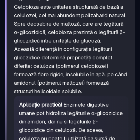
Celobioza este unitatea structurală de bază a
celulozei, cel mai abundent polizaharid natural.
Spre deosebire de maltoză, care are legătură
α-glicozidică, celobioza prezintă o legătură β-
glicozidică între unitățile de glucoză.
Această diferență în configurația legăturii
glicozidice determină proprietăți complet
diferite: celuloza (polimerul celobiozei)
formează fibre rigide, insolubile în apă, pe când
amidonul (polimerul maltozei) formează
structuri helicoidale solubile.
Aplicație practică!
Enzimele digestive
umane pot hidroliza legăturile α-glicozidice
din amidon, dar nu și legăturile β-
glicozidice din celuloză. De aceea,
celuloza nu poate fi utilizată ca sursă de