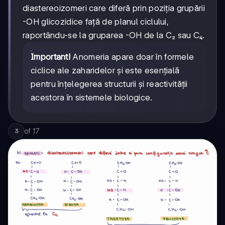
diastereoizomeri care diferă prin poziția grupării
-OH glicozidice față de planul ciclului,
raportându-se la gruparea -OH de la C₂ sau C₄.
Important!
Anomeria apare doar în formele
ciclice ale zaharidelor și este esențială
pentru înțelegerea structurii și reactivității
acestora în sistemele biologice.
of
17
3