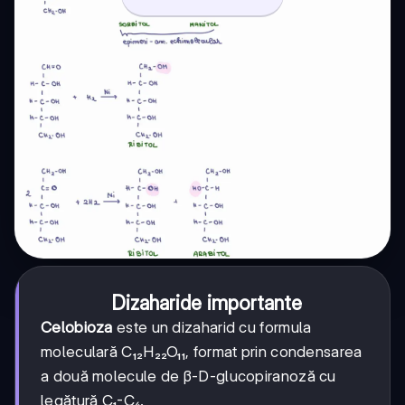
Dizaharide importante
Celobioza
este un dizaharid cu formula
moleculară C₁₂H₂₂O₁₁, format prin condensarea
a două molecule de β-D-glucopiranoză cu
legătură C₁-C₄.