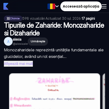
Accesează aplicația
598
vizualizări
·
Actualizat
30 iul. 2026
·
17 pagini
Chimie
Tipurile de Zaharide: Monozaharide
si Dizaharide
alexia
A
Urmărește
@
alexiaale
Monozaharidele reprezintă unitățile fundamentale ale
glucidelor, având un rol esențial...
Afișează mai mult