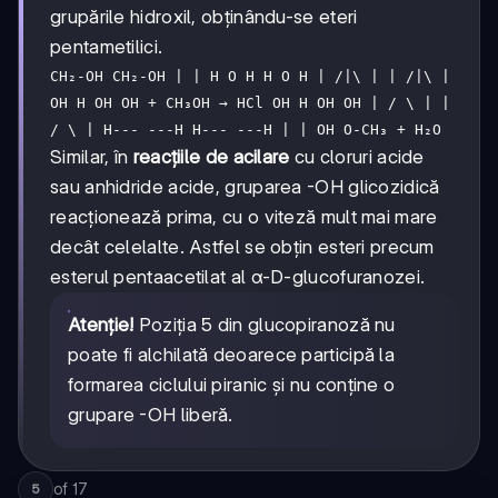
grupările hidroxil, obținându-se eteri
pentametilici.
CH₂-OH CH₂-OH | | H O H H O H | /|\ | | /|\ |
OH H OH OH + CH₃OH → HCl OH H OH OH | / \ | |
/ \ | H--- ---H H--- ---H | | OH O-CH₃ + H₂O
Similar, în
reacțiile de acilare
cu cloruri acide
sau anhidride acide, gruparea -OH glicozidică
reacționează prima, cu o viteză mult mai mare
decât celelalte. Astfel se obțin esteri precum
esterul pentaacetilat al α-D-glucofuranozei.
Atenție!
Poziția 5 din glucopiranoză nu
poate fi alchilată deoarece participă la
formarea ciclului piranic și nu conține o
grupare -OH liberă.
of
17
5