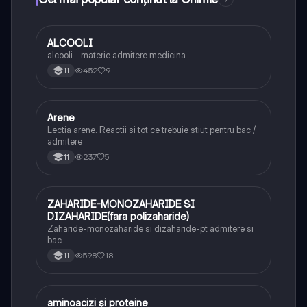
ALCOOLI
Chimie
alcooli - materie admitere medicina
452
9
11
Arene
Chimie
Lectia arene. Reactii si tot ce trebuie stiut pentru bac /
admitere
237
5
11
ZAHARIDE-MONOZAHARIDE SI
Chimie
DIZAHARIDE(fara polizaharide)
Zaharide-monozaharide si dizaharide-pt admitere si
bac
598
18
11
aminoacizi și proteine
Chimie