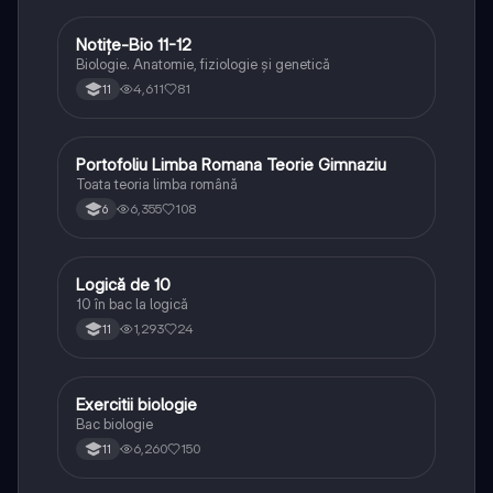
Notițe-Bio 11-12
Biologie
Biologie. Anatomie, fiziologie și genetică
4,611
81
11
Portofoliu Limba Romana Teorie Gimnaziu
Limba și literatura română
Toata teoria limba română
6,355
108
6
Logică de 10
Logică
10 în bac la logică
1,293
24
11
Exercitii biologie
Biologie
Bac biologie
6,260
150
11