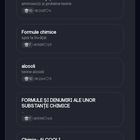
aminoacizi și proteine teorie
268
4
10
Formule chimice
Chimie
spor la învățat
588
29
7
alcooli
Chimie
teorie alcooli
264
3
10
FORMULE ȘI DENUMIRI ALE UNOR
Chimie
SUBSTANȚE CHIMICE
…
598
48
7
Chimie- ALCOOLI
Chimie