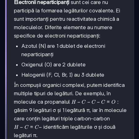
Electronii neparticipanți
sunt cei care nu
participă la formarea legăturilor covalente. Ei
sunt importanți pentru reactivitatea chimică a
moleculelor. Diferite elemente au numere
specifice de electroni neparticipanți:
Azotul (N) are 1 dublet de electroni
neparticipanți
Oxigenul (O) are 2 dublete
Halogeniii (F, Cl, Br, I) au 3 dublete
În compușii organici complexi, putem identifica
multiple tipuri de legături. De exemplu, în
H-C-
−
−
−
≡
:
molecule ca propanalul
H
C
C
C
O
C-
găsim 9 legături σ și 1 legătură π, iar în molecule
C≡O:
care conțin legături triple carbon-carbon
H-
−
≡
−
identificăm legăturile σ și două
H
C
C
C≡C-
legături π.