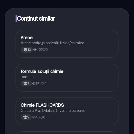
toate acestea la un click distanță. În plus, câștigă
puncte ca să deblochezi mai multe funcționalități!
Conținut similar
Arene
Chimie
Arene notițe,proprietăți fizice/chimice
195
5
10
formule soluții chimie
Chimie
formule
191
4
7
Chimie FLASHCARDS
Chimie
Clasa a 9 a, Orbitali, Invelis electronic
45
0
9