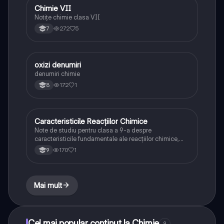
Chimie VII
Chimie
Notițe chimie clasa VII
272
5
7
oxizi denumiri
Chimie
denumiri chimie
172
1
8
Caracteristicile Reacțiilor Chimice
Chimie
Note de studiu pentru clasa a 9-a despre
caracteristicile fundamentale ale reacțiilor chimice,
incluzând transformările de substanțe, conservarea
170
1
9
masei, schimburile energetice și reversibilitatea
Mai mult
Cel mai popular conținut la Chimie
9