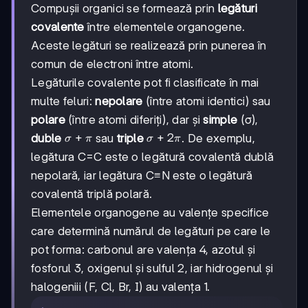
Compușii organici se formează prin
legături
covalente
între elementele organogene.
Aceste legături se realizează prin punerea în
comun de electroni între atomi.
Legăturile covalente pot fi clasificate în mai
multe feluri:
nepolare
(între atomi identici) sau
polare
(între atomi diferiți), dar și
simple
(σ),
σ+π
+
σ+2π
+
2
duble
sau
triple
. De exemplu,
σ
π
σ
π
legătura C=C este o legătură covalentă dublă
nepolară, iar legătura C≡N este o legătură
covalentă triplă polară.
Elementele organogene au valențe specifice
care determină numărul de legături pe care le
pot forma: carbonul are valența 4, azotul și
fosforul 3, oxigenul și sulful 2, iar hidrogenul și
halogeniii (F, Cl, Br, I) au valența 1.