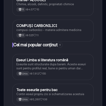
Chimie, alcooli, definitii, proprietati chimice
437
15
11
COMPUȘI CARBONILICI
Chimie
compusi carbonilici - materie admitere medicina
325
11
11
Cel mai popular conținut
9
Eseuri Limba si literatura română
Limba și literatura română
Eseurile sunt structurate dupa barem. Aceste eseuri
sunt pentru profilul real, bune si pentru uman dar
lipsesc relatiile dintre personaje si caracrerizarile.
7,812
155
Univ.
Toate eseurile pentru bac
Limba și literatura română
Contin eseul propriu zis si schematizarea acestuia
5,280
108
Univ.