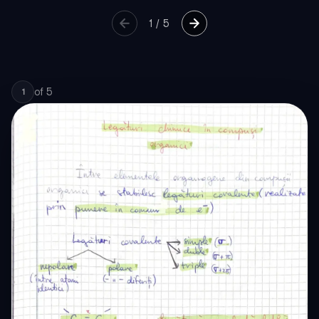
1
/
5
of
5
1