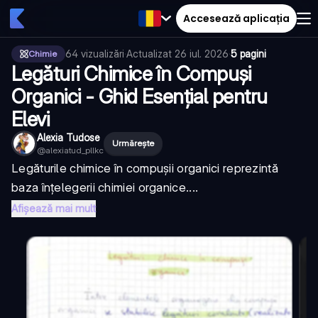
Accesează aplicația
64
vizualizări
·
Actualizat
26 iul. 2026
·
5 pagini
Chimie
Legături Chimice în Compuși
Organici - Ghid Esențial pentru
Elevi
Alexia Tudose
Urmărește
@
alexiatud_pllkc
Legăturile chimice în compușii organici reprezintă
baza înțelegerii chimiei organice....
Afișează mai mult