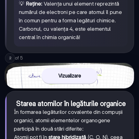
💡
Reține:
Valența unui element reprezintă
numărul de electroni pe care atomul îl pune
în comun pentru a forma legături chimice.
Carbonul, cu valența 4, este elementul
central în chimia organică!
of
5
2
Vizualizare
Starea atomilor în legăturile organice
În formarea legăturilor covalente din compușii
organici, atomii elementelor organogene
participă în două stări diferite:
Atomii pot fi în
stare hibridizată
(C, O, N), ceea