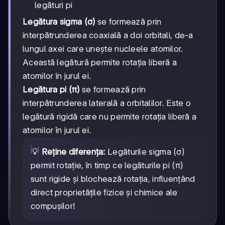
legături pi
Legătura sigma (σ)
se formează prin
interpătrunderea coaxială a doi orbitali, de-a
lungul axei care unește nucleele atomilor.
Această legătură permite rotația liberă a
atomilor în jurul ei.
Legătura pi (π)
se formează prin
interpătrunderea laterală a orbitalilor. Este o
legătură rigidă care nu permite rotația liberă a
atomilor în jurul ei.
💡
Reține diferența:
Legăturile sigma (σ)
permit rotație, în timp ce legăturile pi (π)
sunt rigide și blochează rotația, influențând
direct proprietățile fizice și chimice ale
compușilor!