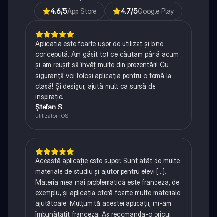
4.6
/5
App Store
4.7
/5
Google Play
Aplicația este foarte ușor de utilizat și bine
concepută. Am găsit tot ce căutam până acum
și am reușit să învăț multe din prezentări! Cu
siguranță voi folosi aplicația pentru o temă la
clasă! Și desigur, ajută mult ca sursă de
inspirație.
Ștefan S
utilizator iOS
Această aplicație este super. Sunt atât de multe
materiale de studiu și ajutor pentru elevi [...].
Materia mea mai problematică este franceza, de
exemplu, și aplicația oferă foarte multe materiale
ajutătoare. Mulțumită acestei aplicații, mi-am
îmbunătățit franceza. Aș recomanda-o oricui.