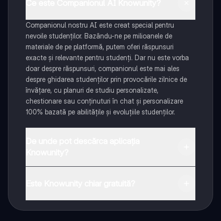
Ce este Companionul AI Knowunity?
Companionul nostru AI este creat special pentru
nevoile studenților. Bazându-ne pe milioanele de
materiale de pe platformă, putem oferi răspunsuri
exacte și relevante pentru studenți. Dar nu este vorba
doar despre răspunsuri, companionul este mai ales
despre ghidarea studenților prin provocările zilnice de
învățare, cu planuri de studiu personalizate,
chestionare sau conținuturi în chat și personalizare
100% bazată pe abilitățile și evoluțiile studenților.
De unde pot descărca aplicația
Knowunity?
Aplicația este disponibilă în Google Play Store și Apple
App Store.
Este Knowunity chiar gratuită?
Da! Bucură-te de access la materiale de studiu,
conectează-te cu alți elevi, și primește ajutor instant -