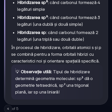
Hibridizarea sp³
: când carbonul formează 4
legături simple
Hibridizarea sp²
: când carbonul formează 3
legături (una dublă și două simple)
Hibridizarea sp
: când carbonul formează 2
legături (una triplă sau două duble)
În procesul de hibridizare, orbitalii atomici s și p
se combină pentru a forma orbitali hibrizi cu
caracteristici noi și orientare spațială specifică.
💡
Observație utilă:
Tipul de hibridizare
determină geometria moleculei: sp³ dă o
geometrie tetraedrică, sp² una trigonal
plană, iar sp una liniară!
of
5
4