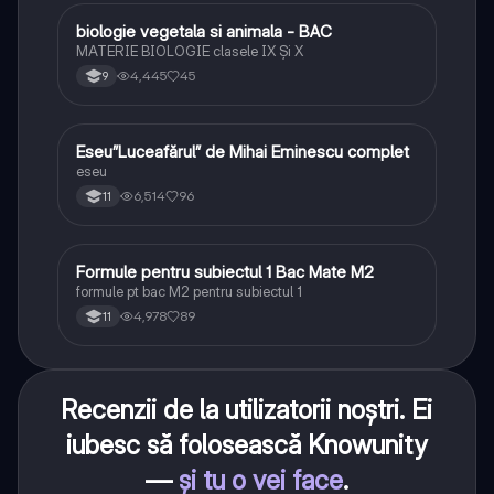
biologie vegetala si animala - BAC
Biologie
MATERIE BIOLOGIE clasele IX Şi X
4,445
45
9
Eseu”Luceafărul” de Mihai Eminescu complet
Limba și literatura română
eseu
6,514
96
11
Formule pentru subiectul 1 Bac Mate M2
Matematică
formule pt bac M2 pentru subiectul 1
4,978
89
11
Recenzii de la utilizatorii noștri. Ei
iubesc să folosească Knowunity
—
și tu o vei face
.