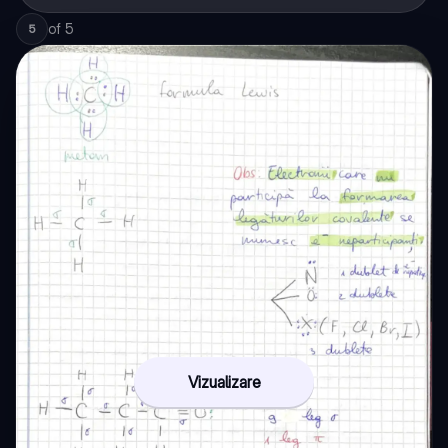
of
5
5
Vizualizare