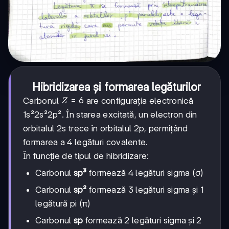
Hibridizarea și formarea legăturilor
Z=6
=
6
Carbonul
are configurația electronică
Z
1s²2s²2p². În starea excitată, un electron din
orbitalul 2s trece în orbitalul 2p, permițând
formarea a 4 legături covalente.
În funcție de tipul de hibridizare:
Carbonul
sp³
formează 4 legături sigma (σ)
Carbonul
sp²
formează 3 legături sigma și 1
legătură pi (π)
Carbonul
sp
formează 2 legături sigma și 2