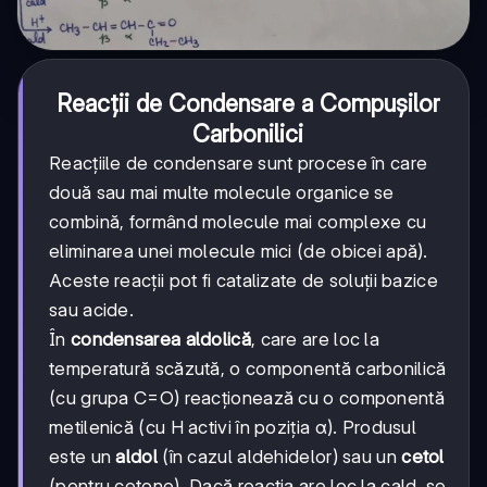
Reacții de Condensare a Compușilor
Carbonilici
Reacțiile de condensare sunt procese în care
două sau mai multe molecule organice se
combină, formând molecule mai complexe cu
eliminarea unei molecule mici (de obicei apă).
Aceste reacții pot fi catalizate de soluții bazice
sau acide.
În
condensarea aldolică
, care are loc la
temperatură scăzută, o componentă carbonilică
(cu grupa C=O) reacționează cu o componentă
metilenică (cu H activi în poziția α). Produsul
este un
aldol
(în cazul aldehidelor) sau un
cetol
(pentru cetone). Dacă reacția are loc la cald, se