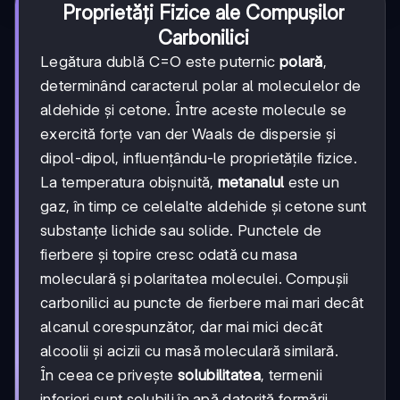
Proprietăți Fizice ale Compușilor
Carbonilici
Legătura dublă C=O este puternic
polară
,
determinând caracterul polar al moleculelor de
aldehide și cetone. Între aceste molecule se
exercită forțe van der Waals de dispersie și
dipol-dipol, influențându-le proprietățile fizice.
La temperatura obișnuită,
metanalul
este un
gaz, în timp ce celelalte aldehide și cetone sunt
substanțe lichide sau solide. Punctele de
fierbere și topire cresc odată cu masa
moleculară și polaritatea moleculei. Compușii
carbonilici au puncte de fierbere mai mari decât
alcanul corespunzător, dar mai mici decât
alcoolii și acizii cu masă moleculară similară.
În ceea ce privește
solubilitatea
, termenii
inferiori sunt solubili în apă datorită formării