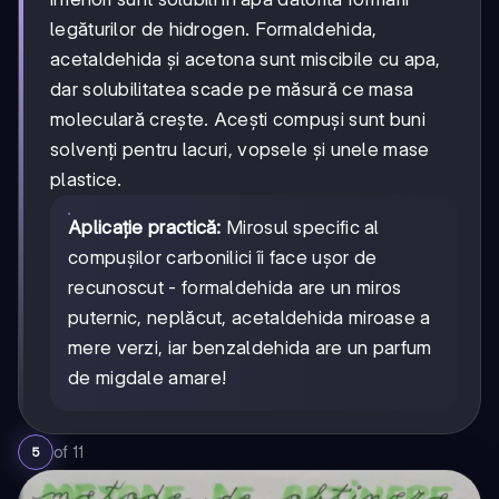
legăturilor de hidrogen. Formaldehida,
acetaldehida și acetona sunt miscibile cu apa,
dar solubilitatea scade pe măsură ce masa
moleculară crește. Acești compuși sunt buni
solvenți pentru lacuri, vopsele și unele mase
plastice.
Aplicație practică:
Mirosul specific al
compușilor carbonilici îi face ușor de
recunoscut - formaldehida are un miros
puternic, neplăcut, acetaldehida miroase a
mere verzi, iar benzaldehida are un parfum
de migdale amare!
of
11
5