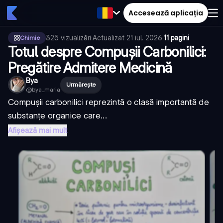
Accesează aplicația
325
vizualizări
·
Actualizat
21 iul. 2026
·
11 pagini
Chimie
Totul despre Compușii Carbonilici:
Pregătire Admitere Medicină
Bya
Urmărește
@
bya_maria
Compușii carbonilici reprezintă o clasă importantă de
substanțe organice care...
Afișează mai mult