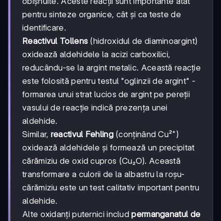
obișnuite. Aceste reacții sunt importante atât
pentru sinteze organice, cât și ca teste de
identificare.
Reactivul Tollens
(hidroxidul de diaminoargint)
oxidează aldehidele la acizi carboxilici,
reducându-se la argint metalic. Această reacție
este folosită pentru testul "oglinzii de argint" -
formarea unui strat lucios de argint pe pereții
vasului de reacție indică prezența unei
aldehide.
Similar,
reactivul Fehling
(conținând Cu²⁺)
oxidează aldehidele și formează un precipitat
cărămiziu de oxid cupros (Cu₂O). Această
transformare a culorii de la albastru la roșu-
cărămiziu este un test calitativ important pentru
aldehide.
Alte oxidanți puternici includ
permanganatul de