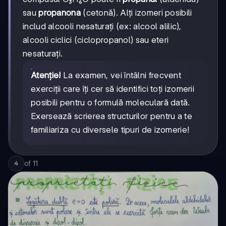
sau
propanona
(cetonă). Alți izomeri posibili
includ alcooli nesaturați (ex: alcool alilic),
alcooli ciclici (ciclopropanol) sau eteri
nesaturați.
Atenție!
La examen, vei întâlni frecvent
exerciții care îți cer să identifici toți izomerii
posibili pentru o formulă moleculară dată.
Exersează scrierea structurilor pentru a te
familiariza cu diversele tipuri de izomerie!
of
11
4