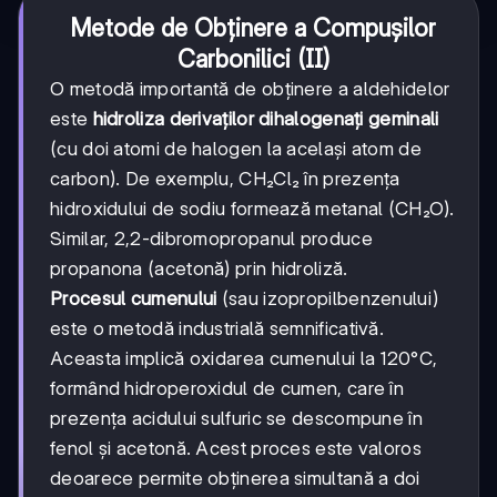
Metode de Obținere a Compușilor
Carbonilici (II)
O metodă importantă de obținere a aldehidelor
este
hidroliza derivaților dihalogenați geminali
(cu doi atomi de halogen la același atom de
carbon). De exemplu, CH₂Cl₂ în prezența
hidroxidului de sodiu formează metanal (CH₂O).
Similar, 2,2-dibromopropanul produce
propanona (acetonă) prin hidroliză.
Procesul cumenului
(sau izopropilbenzenului)
este o metodă industrială semnificativă.
Aceasta implică oxidarea cumenului la 120°C,
formând hidroperoxidul de cumen, care în
prezența acidului sulfuric se descompune în
fenol și acetonă. Acest proces este valoros
deoarece permite obținerea simultană a doi