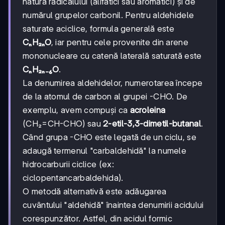
natura radicalului (alifatici sau aromatici) și de
numărul grupelor carbonil. Pentru aldehidele
saturate aciclice, formula generală este
CₙH₂ₙO
, iar pentru cele provenite din arene
mononucleare cu catenă laterală saturată este
CₙH₂ₙ₋₆O
.
La denumirea aldehidelor, numerotarea începe
de la atomul de carbon al grupei -CHO. De
exemplu, avem compuși ca
acroleina
(CH₂=CH-CHO) sau
2-etil-3,3-dimetil-butanal
.
Când grupa -CHO este legată de un ciclu, se
adaugă termenul "carbaldehidă" la numele
hidrocarburii ciclice (ex:
ciclopentancarbaldehida).
O metodă alternativă este adăugarea
cuvântului "aldehidă" înaintea denumirii acidului
corespunzător. Astfel, din acidul formic