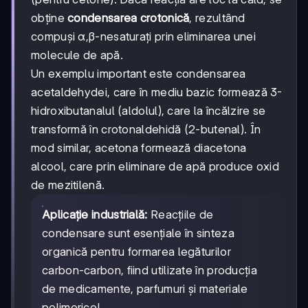
obține
condensarea crotonică
, rezultând
compuși α,β-nesaturați prin eliminarea unei
molecule de apă.
Un exemplu important este condensarea
acetaldehydei, care în mediu bazic formează 3-
hidroxibutanalul (aldolul), care la încălzire se
transformă în crotonaldehidă (2-butenal). În
mod similar, acetona formează diacetona
alcool, care prin eliminare de apă produce oxid
de mezitilenă.
Aplicație industrială:
Reacțiile de
condensare sunt esențiale în sinteza
organică pentru formarea legăturilor
carbon-carbon, fiind utilizate în producția
de medicamente, parfumuri și materiale
polimerice!