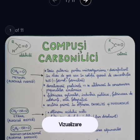
1
/
11
of
11
1
Vizualizare