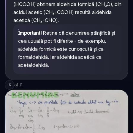
(HCOOH) obținem aldehida formică (CH₂O), din
acidul acetic (CH₃-COOH) rezultă aldehida
acetică (CH₃-CHO).
Important!
Reține că denumirea științifică și
cea uzuală pot fi diferite - de exemplu,
aldehida formică este cunoscută și ca
formaldehidă, iar aldehida acetică ca
acetaldehidă.
of
11
3