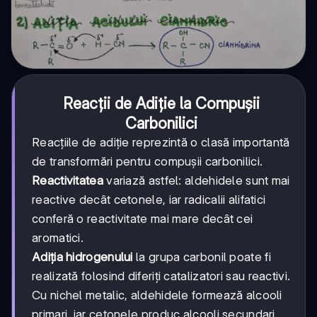
Reacții de Adiție la Compușii
Carbonilici
Reacțiile de adiție reprezintă o clasă importantă
de transformări pentru compușii carbonilici.
Reactivitatea
variază astfel: aldehidele sunt mai
reactive decât cetonele, iar radicalii alifatici
conferă o reactivitate mai mare decât cei
aromatici.
Adiția hidrogenului
la grupa carbonil poate fi
realizată folosind diferiți catalizatori sau reactivi.
Cu nichel metalic, aldehidele formează alcooli
primari, iar cetonele produc alcooli secundari.