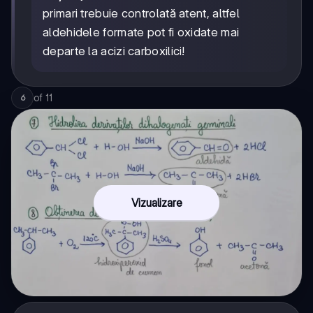
primari trebuie controlată atent, altfel
aldehidele formate pot fi oxidate mai
departe la acizi carboxilici!
of
11
6
Vizualizare