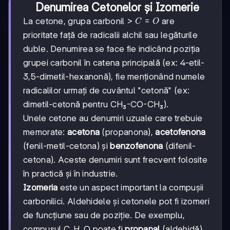
Denumirea Cetonelor și Izomerie
>C=O
>
=
La cetone, grupa carbonil
are
C
O
prioritate față de radicalii alchil sau legăturile
duble. Denumirea se face fie indicând poziția
grupei carbonil în catena principală (ex: 4-etil-
3,5-dimetil-hexanonă), fie menționând numele
radicalilor urmați de cuvântul "cetonă" (ex:
dimetil-cetonă pentru CH₃-CO-CH₃).
Unele cetone au denumiri uzuale care trebuie
memorate:
acetona
(propanona),
acetofenona
(fenil-metil-cetona) și
benzofenona
(difenil-
cetona). Aceste denumiri sunt frecvent folosite
în practică și în industrie.
Izomeria
este un aspect important la compușii
carbonilici. Aldehidele și cetonele pot fi izomeri
de funcțiune sau de poziție. De exemplu,
compusul C₃H₆O poate fi
propanal
(aldehidă)