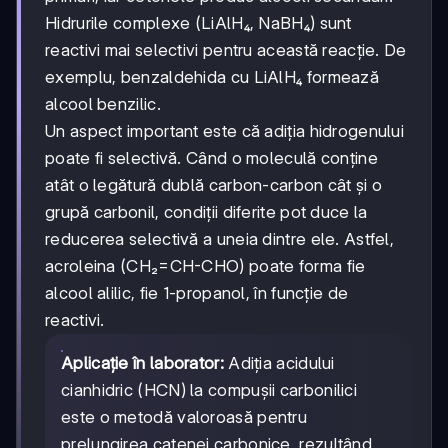
Hidrurile complexe (LiAlH₄, NaBH₄) sunt
reactivi mai selectivi pentru această reacție. De
exemplu, benzaldehida cu LiAlH₄ formează
alcool benzilic.
Un aspect important este că adiția hidrogenului
poate fi selectivă. Când o moleculă conține
atât o legătură dublă carbon-carbon cât și o
grupă carbonil, condiții diferite pot duce la
reducerea selectivă a uneia dintre ele. Astfel,
acroleina (CH₂=CH-CHO) poate forma fie
alcool alilic, fie 1-propanol, în funcție de
reactivi.
Aplicație în laborator:
Adiția acidului
cianhidric (HCN) la compușii carbonilici
este o metodă valoroasă pentru
prelungirea catenei carbonice, rezultând