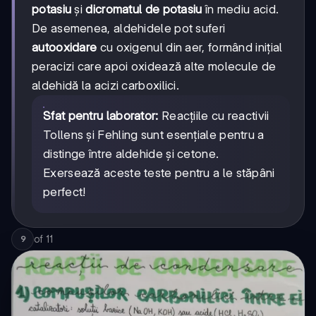
potasiu
și
dicromatul de potasiu
în mediu acid.
De asemenea, aldehidele pot suferi
autooxidare
cu oxigenul din aer, formând inițial
peracizi care apoi oxidează alte molecule de
aldehidă la acizi carboxilici.
Sfat pentru laborator:
Reacțiile cu reactivii
Tollens și Fehling sunt esențiale pentru a
distinge între aldehide și cetone.
Exersează aceste teste pentru a le stăpâni
perfect!
of
11
9