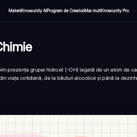
Materii
Knowunity AI
Program de Creatori
Mai mult
Knowunity Pro
Chimie
 prin prezența grupei hidroxil (-OH) legată de un atom de ca
viața cotidiană, de la băuturi alcoolice și până la dezinf