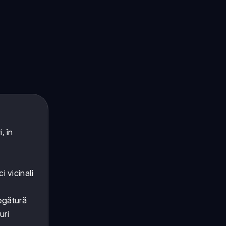
, în
i
i vicinali
egătură
uri