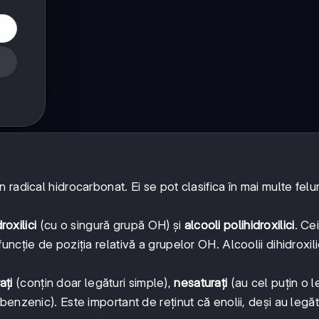
adical hidrocarbonat. Ei se pot clasifica în mai multe feluri
oxilici
(cu o singură grupă OH) și
alcooli polihidroxilici
. Ce
în funcție de poziția relativă a grupelor OH. Alcoolii dihidroxilic
ați
(conțin doar legături simple),
nesaturați
(au cel puțin o l
benzenic). Este important de reținut că enolii, deși au legăt