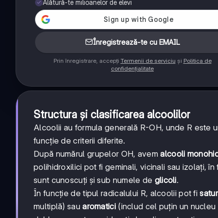
Alătură-te milioanelor de elevi
Înregistrează-te cu EMAIL
Prin înregistrare, accepți
Termenii de serviciu
și
Politica de
confidențialitate
Structura și clasificarea alcoolilor
Alcoolii au formula generală R-OH, unde R este un r
funcție de criterii diferite.
După numărul grupelor OH, avem
alcooli monohidr
polihidroxilici pot fi geminali, vicinali sau izolați, 
sunt cunoscuți și sub numele de
glicoli
.
În funcție de tipul radicalului R, alcoolii pot fi
satur
multiplă) sau
aromatici
(includ cel puțin un nucleu 