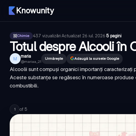
Knowunity
437
vizualizări
·
Actualizat
26 iul. 2026
·
5 pagini
Chimie
Totul despre Alcooli în 
maria
M
Urmărește
Adaugă la sursele Google
@
mariaa_21
Alcoolii sunt compuși organici importanți caracterizați
Aceste substanțe se regăsesc în numeroase produse din 
combustibili.
of
5
1