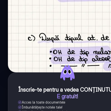
Înscrie-te pentru a vedea CONȚINUT
E gratuit!
Acces la toate documentele
Îmbunătățește notele tale!