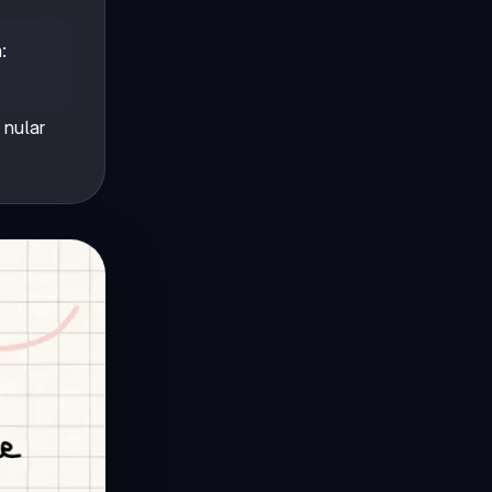
:
 nular