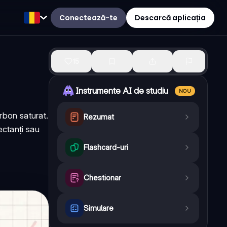
Conectează-te
Descarcă aplicația
15
Instrumente AI de studiu
NOU
rbon saturat.
Rezumat
ectanți sau
Flashcard-uri
Chestionar
Simulare