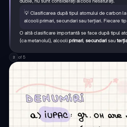
duble, nu sunt considerați alcooli nesaturați.
💡 Clasificarea după tipul atomului de carbon la
alcooli primari, secundari sau terțiari. Fiecare tip
O altă clasificare importantă se face după tipul a
(ca metanolul), alcooli
primari
,
secundari
sau
terția
of
5
2