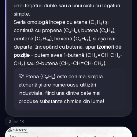
unei legături duble sau a unui ciclu cu legături
simple.
Seria omologă începe cu etena (C₂H₄) și
continuă cu propena (C₃H₆), butenă (C₄H₈),
pentenă (C₅H₁₀), hexenă (C₆H₁₂), și așa mai
departe. Începând cu butena, apar
izomeri de
poziție
- putem avea 1-butenă (CH₂=CH-CH₂-
CH₃) sau 2-butenă (CH₃-CH=CH-CH₃).
💡 Etena (C₂H₄) este cea mai simplă
alchenă și are numeroase utilizări
industriale, fiind una dintre cele mai
produse substanțe chimice din lume!
of
18
2