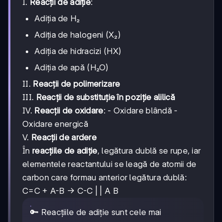
I.
Reacții de adiție
:
Adiția de H₂
Adiția de halogeni (X₂)
Adiția de hidracizi (HX)
Adiția de apă (H₂O)
II.
Reacții de polimerizare
III.
Reacții de substituție în poziție alilică
IV.
Reacții de oxidare
: - Oxidare blândă -
Oxidare energică
V.
Reacții de ardere
În
reacțiile de adiție
, legătura dublă se rupe, iar
elementele reactantului se leagă de atomii de
carbon care formau anterior legătura dublă:
C=C + A-B → C-C | | A B
🔑 Reacțiile de adiție sunt cele mai