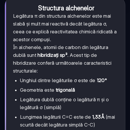
Structura alchenelor
Legătura π din structura alchenelor este mai
slabă și mult mai reactivă decât legătura σ,
ceea ce explică reactivitatea chimică ridicată a
acestor compuși.
În alchenele, atomii de carbon din legătura
dublă sunt
hibridizați sp²
. Acest tip de
hibridizare conferă următoarele caracteristici
structurale:
Unghiul dintre legăturile σ este de
120°
Geometria este
trigonală
Legătura dublă conține o legătură π și o
legătură σ (simplă)
Lungimea legăturii C=C este de
1,33Å
(mai
scurtă decât legătura simplă C-C)