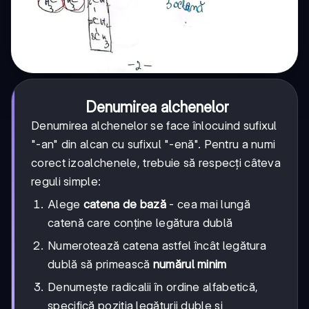
Denumirea alchenelor
Denumirea alchenelor se face înlocuind sufixul
"-an" din alcan cu sufixul "-enă". Pentru a numi
corect izoalchenele, trebuie să respecți câteva
reguli simple:
Alege
catena de bază
- cea mai lungă
catenă care conține legătura dublă
Numerotează catena astfel încât legătura
dublă să primească
numărul minim
Denumește radicalii în ordine alfabetică,
specifică poziția legăturii duble și