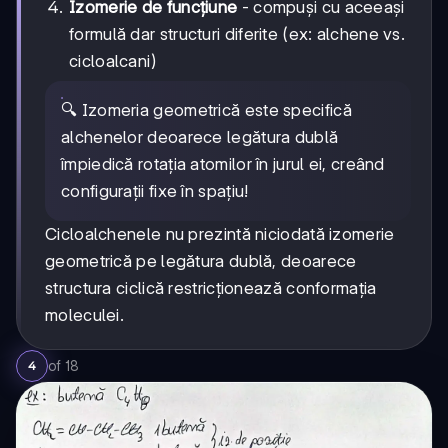
Izomerie de funcțiune
- compuși cu aceeași
formulă dar structuri diferite (ex: alchene vs.
cicloalcani)
🔍 Izomeria geometrică este specifică
alchenelor deoarece legătura dublă
împiedică rotația atomilor în jurul ei, creând
configurații fixe în spațiu!
Cicloalchenele nu prezintă niciodată izomerie
geometrică pe legătura dublă, deoarece
structura ciclică restricționează conformația
moleculei.
of
18
4