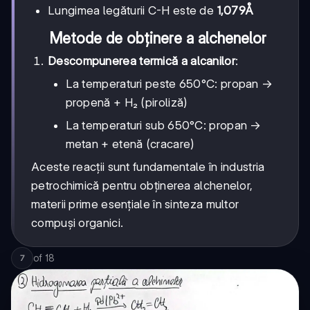
Lungimea legăturii C-H este de
1,079Å
Metode de obținere a alchenelor
Descompunerea termică a alcanilor
:
La temperaturi peste 650°C: propan →
propenă + H₂ (piroliză)
La temperaturi sub 650°C: propan →
metan + etenă (cracare)
Aceste reacții sunt fundamentale în industria
petrochimică pentru obținerea alchenelor,
materii prime esențiale în sinteza multor
compuși organici.
of
18
7