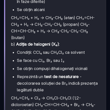
în faze diferite)
Se obțin alcani
CH₂=CH₂ + H₂ → CH₃-CH₃ (etan) CH₂=CH-
CH₃ + H₂ → CH₃-CH₂-CH₃ (propan) CH₃-
CH=CH-CH₃ + H₂ → CH₃-CH₂-CH₂-CH₃
(butan)
b)
Adiția de halogeni (X₂)
:
Condiții: CCl₄ sau CH₂Cl₂ ca solvent
Se face cu Cl₂, Br₂ sau I₂
Se obțin compuși dihalogenați vicinali
Reprezintă un
test de nesaturare
-
decolorarea soluției de Br₂ indică prezența
legăturii duble
CH₂=CH₂ + Cl₂ → CH₂Cl-CH₂Cl (1,2-
dicloroetan) CH₃-CH=CH-CH₃ + Br₂ → CH₃-