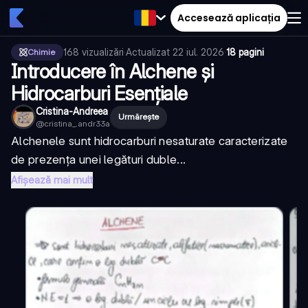
Accesează aplicația
168
vizualizări
·
Actualizat
22 iul. 2026
·
18 pagini
Chimie
Introducere în Alchene și
Hidrocarburi Esențiale
Cristina-Andreea
Urmărește
@
cristina_.andr33a
Alchenele sunt hidrocarburi nesaturate caracterizate
de prezența unei legături duble...
Afișează mai mult