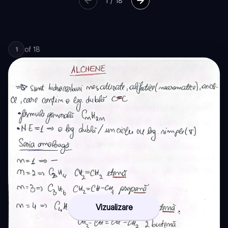
1
/
18
of
18
1
Vizualizare