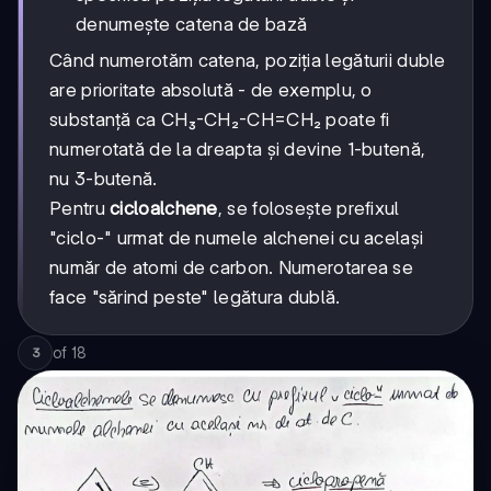
denumește catena de bază
Când numerotăm catena, poziția legăturii duble
are prioritate absolută - de exemplu, o
substanță ca CH₃-CH₂-CH=CH₂ poate fi
numerotată de la dreapta și devine 1-butenă,
nu 3-butenă.
Pentru
cicloalchene
, se folosește prefixul
"ciclo-" urmat de numele alchenei cu același
număr de atomi de carbon. Numerotarea se
face "sărind peste" legătura dublă.
of
18
3