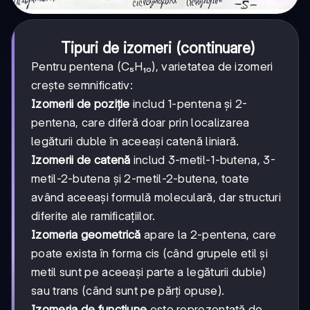
Tipuri de izomeri (continuare)
Pentru pentena (C₅H₁₀), varietatea de izomeri
crește semnificativ:
Izomerii de poziție
includ 1-pentena și 2-
pentena, care diferă doar prin localizarea
legăturii duble în aceeași catenă liniară.
Izomerii de catenă
includ 3-metil-1-butena, 3-
metil-2-butena și 2-metil-2-butena, toate
având aceeași formulă moleculară, dar structuri
diferite ale ramificațiilor.
Izomeria geometrică
apare la 2-pentena, care
poate exista în forma cis (când grupele etil și
metil sunt pe aceeași parte a legăturii duble)
sau trans (când sunt pe părți opuse).
Izomeria de funcțiune
este reprezentată de