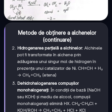
Metode de obținere a alchenelor
(continuare)
Hidrogenarea parțială a alchinelor
: Alchinele
pot fi transformate în alchene prin
adăugarea unui singur mol de hidrogen în
prezența unui catalizator de Ni. CH≡CH + H₂
→ CH₂=CH₂ (etena)
Dehidrohalogenarea compușilor
monohalogenați
: În condiții de bază (NaOH
sau KOH) și mediu de alcool, compușii
monohalogenați elimină HX. CH₃-CH₂Cl +
KOH/ROH → CH₂=CH₂ + HCl + KCl