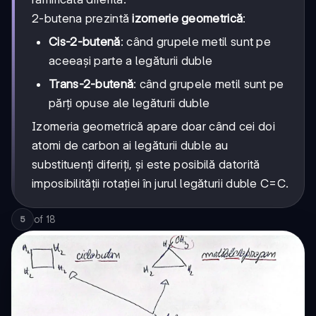
2-butena prezintă
izomerie geometrică
:
Cis-2-butenă
: când grupele metil sunt pe
aceeași parte a legăturii duble
Trans-2-butenă
: când grupele metil sunt pe
părți opuse ale legăturii duble
Izomeria geometrică apare doar când cei doi
atomi de carbon ai legăturii duble au
substituenți diferiți, și este posibilă datorită
imposibilității rotației în jurul legăturii duble C=C.
of
18
5