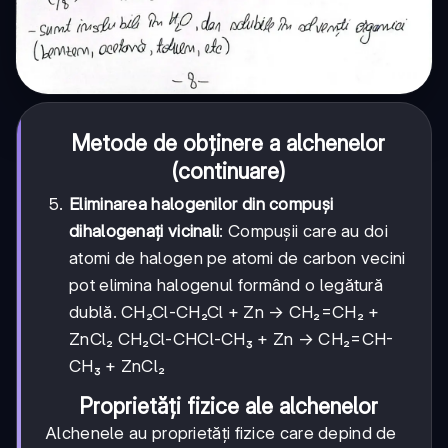
Metode de obținere a alchenelor
(continuare)
Eliminarea halogenilor din compuși
dihalogenați vicinali
: Compușii care au doi
atomi de halogen pe atomi de carbon vecini
pot elimina halogenul formând o legătură
dublă. CH₂Cl-CH₂Cl + Zn → CH₂=CH₂ +
ZnCl₂ CH₂Cl-CHCl-CH₃ + Zn → CH₂=CH-
CH₃ + ZnCl₂
Proprietăți fizice ale alchenelor
Alchenele au proprietăți fizice care depind de