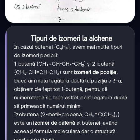
Tipuri de izomeri la alchene
În cazul butenei (C₄H₈), avem mai multe tipuri
de izomeri posibili:
1-butenă (CH₂=CH-CH₂-CH₃) și 2-butenă
(CH₃-CH=CH-CH₃) sunt
izomeri de poziție
.
Dacă am muta legătura dublă la poziția a 3-a,
obținem de fapt tot 1-butenă, pentru că
numerotarea se face astfel încât legătura dublă
să primească numărul minim.
Izobutena (2-metil-propenă, CH₂=C(CH₃)₂)
este un
izomer de catenă
al butenei, având
aceeași formulă moleculară dar o structură
ramificată diferită.