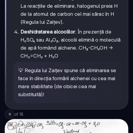
La reacțiile de eliminare, halogenul preia H
de la atomul de carbon cel mai sărac în H
(Regula lui Zaițev).
Deshidratarea alcoolilor
: În prezență de
H₂SO₄ sau Al₂O₃, alcoolii elimină o moleculă
de apă formând alchene. CH₃-CH₂OH →
CH₂=CH₂ + H₂O
💡 Regula lui Zaițev spune că eliminarea se
face în direcția formării alchenei cu cea mai
mare stabilitate (de obicei cea mai
substituită)!
of
18
8