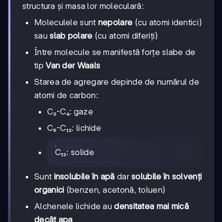
structura și masa lor moleculară:
Moleculele sunt
nepolare
(cu atomi identici)
sau
slab polare
(cu atomi diferiți)
Între molecule se manifestă forțe slabe de
tip
Van der Waals
Starea de agregare depinde de numărul de
atomi de carbon:
C₂-C₄: gaze
C₅-C₁₂: lichide
C₁₂: solide
Sunt
insolubile în apă
dar
solubile în solvenți
organici
(benzen, acetonă, toluen)
Alchenele lichide au
densitatea mai mică
decât apa