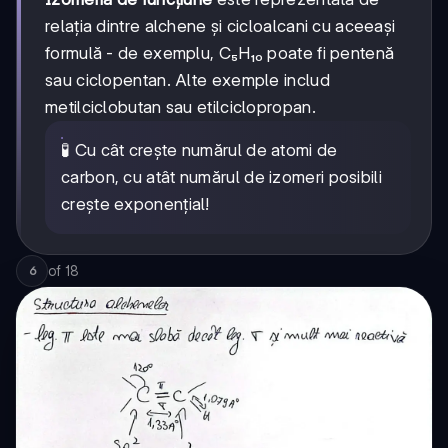
relația dintre alchene și cicloalcani cu aceeași
formulă - de exemplu, C₅H₁₀ poate fi pentenă
sau ciclopentan. Alte exemple includ
metilciclobutan sau etilciclopropan.
🧪 Cu cât crește numărul de atomi de
carbon, cu atât numărul de izomeri posibili
crește exponențial!
of
18
6