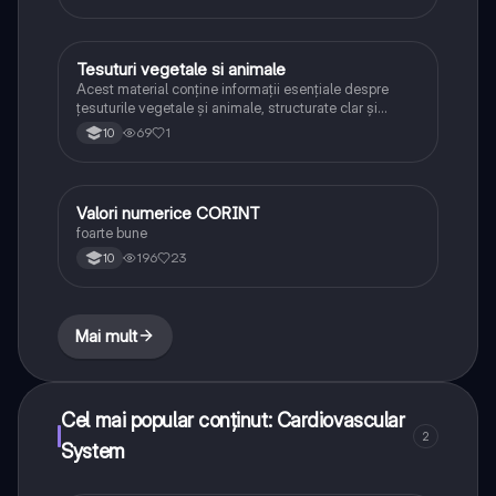
Tesuturi vegetale si animale
Biologie
Acest material conține informații esențiale despre
țesuturile vegetale și animale, structurate clar și
concis pentru o învățare ușoară. Sunt prezentate
69
1
10
tipurile principale de țesuturi, caracteristicile lor,
funcțiile și exemple relevante.
Valori numerice CORINT
Biologie
foarte bune
196
23
10
Mai mult
Cel mai popular conținut: Cardiovascular
2
System