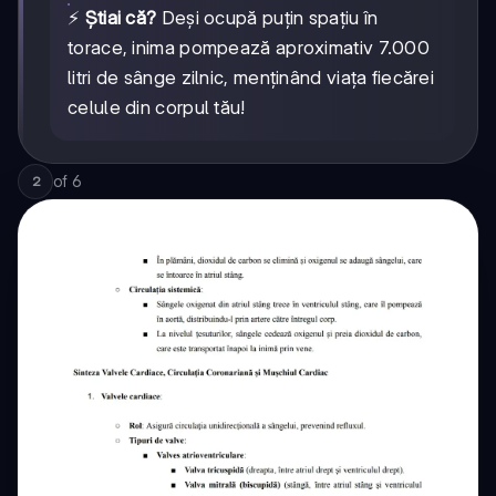
⚡
Știai că?
Deși ocupă puțin spațiu în
torace, inima pompează aproximativ 7.000
litri de sânge zilnic, menținând viața fiecărei
celule din corpul tău!
of
6
2