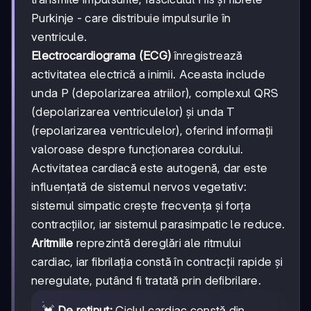
Purkinje - care distribuie impulsurile în
ventricule.
Electrocardiograma (ECG)
înregistrează
activitatea electrică a inimii. Aceasta include
unda P (depolarizarea atriilor), complexul QRS
(depolarizarea ventriculelor) și unda T
(repolarizarea ventriculelor), oferind informații
valoroase despre funcționarea cordului.
Activitatea cardiacă este autogenă, dar este
influențată de sistemul nervos vegetativ:
sistemul simpatic crește frecvența și forța
contracțiilor, iar sistemul parasimpatic le reduce.
Aritmiile
reprezintă dereglări ale ritmului
cardiac, iar fibrilația constă în contracții rapide și
neregulate, putând fi tratată prin defibrilare.
💓
De reținut:
Ciclul cardiac constă din