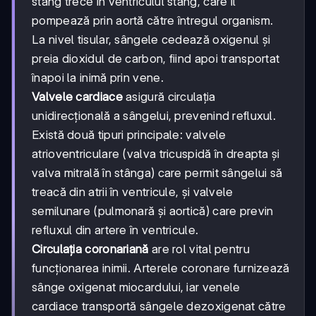
stâng trece în ventriculul stâng, care îl
pompează prin aortă către întregul organism.
La nivel tisular, sângele cedează oxigenul și
preia dioxidul de carbon, fiind apoi transportat
înapoi la inimă prin vene.
Valvele cardiace
asigură circulația
unidirecțională a sângelui, prevenind refluxul.
Există două tipuri principale: valvele
atrioventriculare (valva tricuspidă în dreapta și
valva mitrală în stânga) care permit sângelui să
treacă din atrii în ventricule, și valvele
semilunare (pulmonară și aortică) care previn
refluxul din artere în ventricule.
Circulația coronariană
are rol vital pentru
funcționarea inimii. Arterele coronare furnizează
sânge oxigenat miocardului, iar venele
cardiace transportă sângele dezoxigenat către