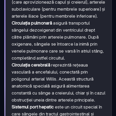
(care aprovizionează capul și creierul), arterele
subclaviculare (pentru membrele superioare) și
arterele iliace (pentru membrele inferioare).
Circulația pulmonară
asigură transportul
sângelui dezoxigenat din ventriculul drept
către plămâni prin arterele pulmonare. După
oxigenare, sângele se întoarce la inimă prin
venele pulmonare care se varsă în atriul stâng,
completând astfel circuitul.
Circulația cerebrală
reprezintă rețeaua
vasculară a encefalului, conectată prin
poligonul arterial Willis. Această structură
anatomică specială asigură alimentarea
constantă cu sânge a creierului, chiar și în cazul
obstrucției uneia dintre arterele principale.
Sistemul port hepatic
este un circuit special în
care sângele din tractul gastrointestinal și