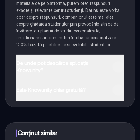
materiale de pe platformă, putem oferi răspunsuri
exacte și relevante pentru studenți. Dar nu este vorba
doar despre răspunsuri, companionul este mai ales
despre ghidarea studenților prin provocările zilnice de
învățare, cu planuri de studiu personalizate,
chestionare sau conținuturi în chat și personalizare
100% bazată pe abilitățile și evoluțiile studenților.
De unde pot descărca aplicația
Knowunity?
Aplicația este disponibilă în Google Play Store și Apple
App Store.
Este Knowunity chiar gratuită?
Da! Bucură-te de access la materiale de studiu,
conectează-te cu alți elevi, și primește ajutor instant -
toate acestea la un click distanță. În plus, câștigă
puncte ca să deblochezi mai multe funcționalități!
Conținut similar