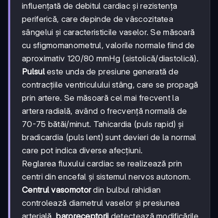
influențată de debitul cardiac și rezistența
periferică, care depinde de vâscozitatea
sângelui și caracteristicile vaselor. Se măsoară
cu sfigmomanometrul, valorile normale fiind de
aproximativ 120/80 mmHg (sistolică/diastolică).
Pulsul
este unda de presiune generată de
contracțiile ventriculului stâng, care se propagă
prin artere. Se măsoară cel mai frecvent la
artera radială, având o frecvență normală de
70-75 bătăi/minut. Tahicardia (puls rapid) și
bradicardia (puls lent) sunt devieri de la normal
care pot indica diverse afecțiuni.
Reglarea fluxului cardiac se realizează prin
centri din encefal și sistemul nervos autonom.
Centrul vasomotor
din bulbul rahidian
controlează diametrul vaselor și presiunea
arterială,
baroreceptorii
detectează modificările