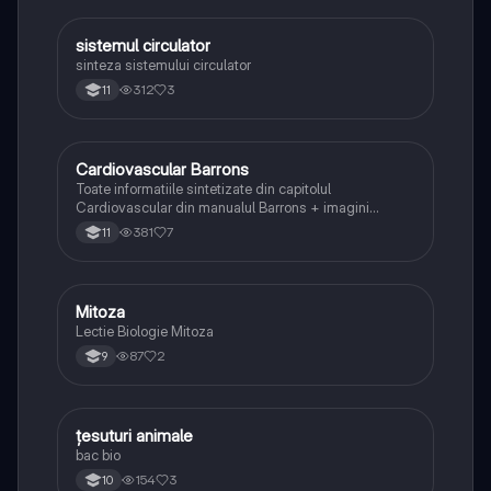
sistemul circulator
Biologie
sinteza sistemului circulator
312
3
11
Cardiovascular Barrons
Biologie
Toate informatiile sintetizate din capitolul
Cardiovascular din manualul Barrons + imagini
frumos reprezentate🥰
381
7
11
Mitoza
Biologie
Lectie Biologie Mitoza
87
2
9
țesuturi animale
Biologie
bac bio
154
3
10