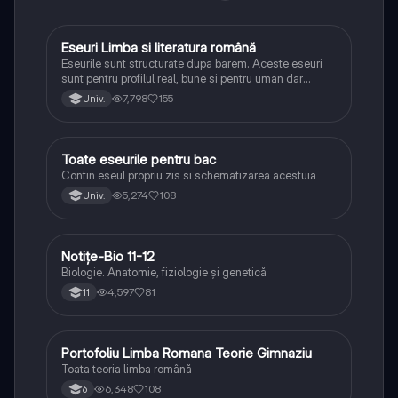
Eseuri Limba si literatura română
Limba și literatura română
Eseurile sunt structurate dupa barem. Aceste eseuri
sunt pentru profilul real, bune si pentru uman dar
lipsesc relatiile dintre personaje si caracrerizarile.
7,798
155
Univ.
Toate eseurile pentru bac
Limba și literatura română
Contin eseul propriu zis si schematizarea acestuia
5,274
108
Univ.
Notițe-Bio 11-12
Biologie
Biologie. Anatomie, fiziologie și genetică
4,597
81
11
Portofoliu Limba Romana Teorie Gimnaziu
Limba și literatura română
Toata teoria limba română
6,348
108
6