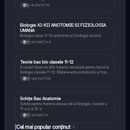
1,549
18
6
Biologie XI-XII ANOTOMIE SI FIZIOLOGIA
Biologie
UMANA
Biologie clasa 11-12 anatomie și fiziologia umană
1,580
43
11
Teorie bac bio clasele 11-12
Biologie
În acest fișier se află materia necesară pentru bacul la
biologie clasele 11-12. Materie este sintetizată și foarte
bine explicată.
5,910
98
11
Schițe Bac Anatomie
Biologie
Schițe pentru materia de bac de la biologie, clasele a
11-a și a 12-a
938
14
11
Cel mai popular conținut
9