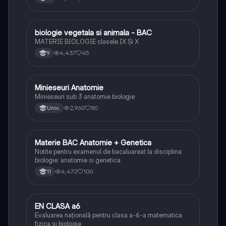
biologie vegetala si animala - BAC
Biologie
MATERIE BIOLOGIE clasele IX Şi X
4,437
45
9
Minieseuri Anatomie
Biologie
Minieseuri sub 3 anatomie biologie
2,960
80
Univ.
Materie BAC Anatomie + Genetica
Biologie
Notite pentru examenul de bacaluareat la disciplina
biologie: anatomie si genetica
4,472
100
11
EN CLASA a6
Matematică
Evaluarea națională pentru clasa a-6-a matematica
fizica și biologie