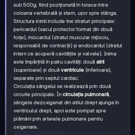
sub 500g, fiind poziționată în torace între
coloana vertebrală și stern, ușor spre stânga.
Structura inimii include trei straturi principale:
pericardul (sacul protector format din două
foițe), miocardul (stratul muscular mijlociu,
responsabil de contracții) și endocardul (stratul
intern ce acoperă cavitățile și valvele). Inima
este împărțită în patru cavități: două
atrii
(superioare) și două
ventricule
(inferioare),
separate prin septul cardiac.
Circulația sângelui se realizează prin două
circuite principale. În
circulația pulmonară
,
sângele dezoxigenat din atriul drept ajunge în
ventriculul drept, apoi este pompat spre
plămâni prin arterele pulmonare pentru
oxigenare.