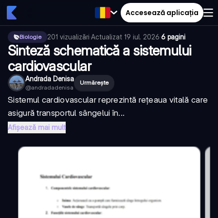
Accesează aplicația
201
vizualizări
·
Actualizat
19 iul. 2026
·
6 pagini
Biologie
Sinteză schematică a sistemului
cardiovascular
Andrada Denisa
Urmărește
@
andradadenisa
Sistemul cardiovascular reprezintă rețeaua vitală care
asigură transportul sângelui în...
Afișează mai mult