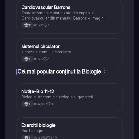
Cardiovascular Barrons
Biologie
Toate informatiile sintetizate din capitolul
Cardiovascular din manualul Barrons + imagini
frumos reprezentate🥰
381
7
11
sistemul circulator
Biologie
sinteza sistemului circulator
312
3
11
Cel mai popular conținut la Biologie
9
Notițe-Bio 11-12
Biologie
Biologie. Anatomie, fiziologie și genetică
4,597
81
11
Exercitii biologie
Biologie
Bac biologie
6,250
149
11