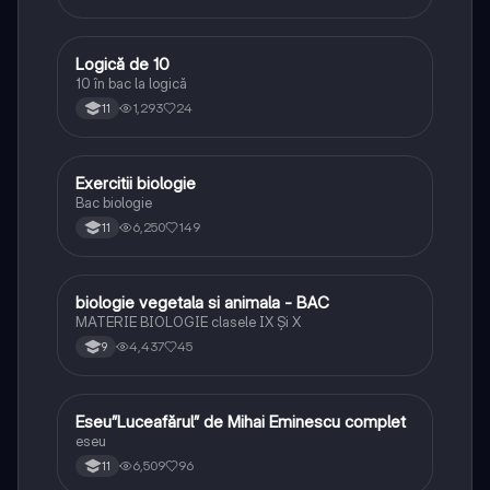
Logică de 10
Logică
10 în bac la logică
1,293
24
11
Exercitii biologie
Biologie
Bac biologie
6,250
149
11
biologie vegetala si animala - BAC
Biologie
MATERIE BIOLOGIE clasele IX Şi X
4,437
45
9
Eseu”Luceafărul” de Mihai Eminescu complet
Limba și literatura română
eseu
6,509
96
11