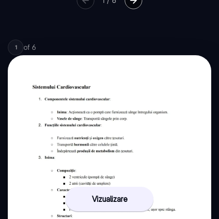
1
/
6
of
6
1
Vizualizare