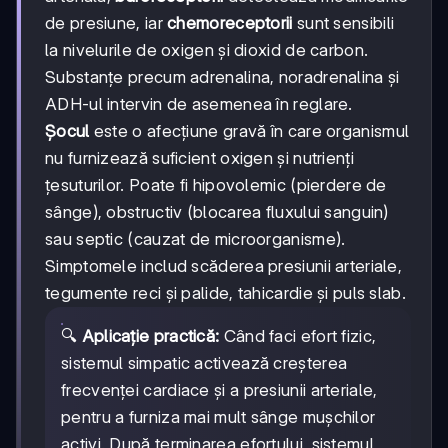
de presiune, iar
chemoreceptorii
sunt sensibili
la nivelurile de oxigen și dioxid de carbon.
Substanțe precum adrenalina, noradrenalina și
ADH-ul intervin de asemenea în reglare.
Șocul
este o afecțiune gravă în care organismul
nu furnizează suficient oxigen și nutrienți
țesuturilor. Poate fi hipovolemic (pierdere de
sânge), obstructiv (blocarea fluxului sanguin)
sau septic (cauzat de microorganisme).
Simptomele includ scăderea presiunii arteriale,
tegumente reci și palide, tahicardie și puls slab.
🔍
Aplicație practică:
Când faci efort fizic,
sistemul simpatic activează creșterea
frecvenței cardiace și a presiunii arteriale,
pentru a furniza mai mult sânge mușchilor
activi. După terminarea efortului, sistemul