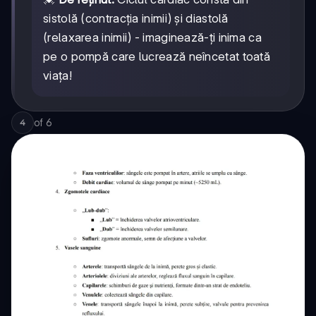
sistolă (contracția inimii) și diastolă
(relaxarea inimii) - imaginează-ți inima ca
pe o pompă care lucrează neîncetat toată
viața!
of
6
4