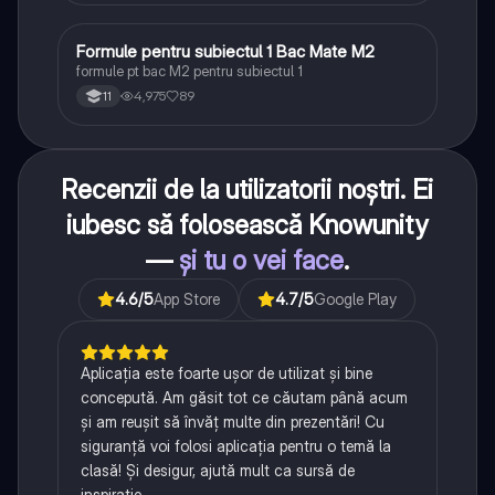
Formule pentru subiectul 1 Bac Mate M2
Matematică
formule pt bac M2 pentru subiectul 1
4,975
89
11
Recenzii de la utilizatorii noștri. Ei
iubesc să folosească Knowunity
—
și tu o vei face
.
4.6
/5
App Store
4.7
/5
Google Play
Aplicația este foarte ușor de utilizat și bine
concepută. Am găsit tot ce căutam până acum
și am reușit să învăț multe din prezentări! Cu
siguranță voi folosi aplicația pentru o temă la
clasă! Și desigur, ajută mult ca sursă de
inspirație.