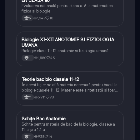
EN CLASA a6
Matematică
Evaluarea națională pentru clasa a-6-a matematica
fizica și biologie
1,549
18
6
Biologie XI-XII ANOTOMIE SI FIZIOLOGIA
Biologie
UMANA
Biologie clasa 11-12 anatomie și fiziologia umană
1,580
43
11
Teorie bac bio clasele 11-12
Biologie
În acest fișier se află materia necesară pentru bacul la
biologie clasele 11-12. Materie este sintetizată și foarte
bine explicată.
5,911
98
11
Schițe Bac Anatomie
Biologie
Schițe pentru materia de bac de la biologie, clasele a
11-a și a 12-a
938
14
11