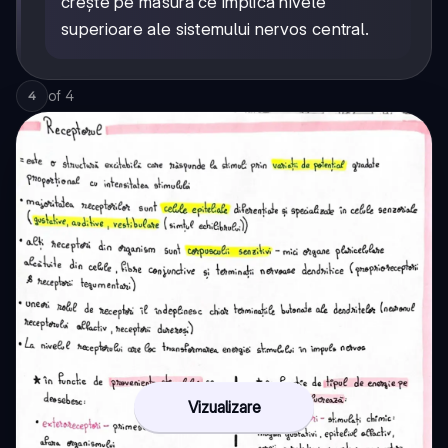
crește pe măsură ce implică nivele
superioare ale sistemului nervos central.
of
4
4
Vizualizare