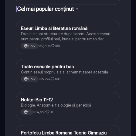
Cel mai popular conținut
9
Eseuri Limba si literatura română
Limba și literatura română
Eseurile sunt structurate dupa barem. Aceste eseuri
sunt pentru profilul real, bune si pentru uman dar
lipsesc relatiile dintre personaje si caracrerizarile.
7,804
155
Univ.
Toate eseurile pentru bac
Limba și literatura română
Contin eseul propriu zis si schematizarea acestuia
5,274
108
Univ.
Notițe-Bio 11-12
Biologie
Biologie. Anatomie, fiziologie și genetică
4,597
81
11
Portofoliu Limba Romana Teorie Gimnaziu
Limba și literatura română