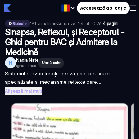
Accesează aplicația
181
vizualizări
·
Actualizat
24 iul. 2026
·
4 pagini
Biologie
Sinapsa, Reflexul, și Receptorul -
Ghid pentru BAC și Admitere la
Medicină
Nadia Nate
N
Urmărește
@
nadianate
Sistemul nervos funcționează prin conexiuni
specializate și mecanisme reflexe care...
Afișează mai mult