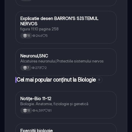
Explicatie desen BARRON’S SISTEMUL
Biologie
NERVOS
figura 11.10 pagina 258
246
5
11
Neuronul,SNC
Biologie
Alcatuirea neuronului,Protectiile sistemului nervos
273
2
7
Cel mai popular conținut la Biologie
9
Notițe-Bio 11-12
Biologie
Biologie. Anatomie, fiziologie și genetică
4,597
81
11
Exercitii biologie
Biologie