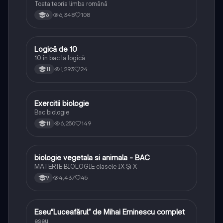
Toata teoria limba română
6,348
108
6
Logică de 10
Logică
10 în bac la logică
1,293
24
11
Exercitii biologie
Biologie
Bac biologie
6,250
149
11
biologie vegetala si animala - BAC
Biologie
MATERIE BIOLOGIE clasele IX Şi X
4,437
45
9
Eseu”Luceafărul” de Mihai Eminescu complet
Limba și literatura română
eseu