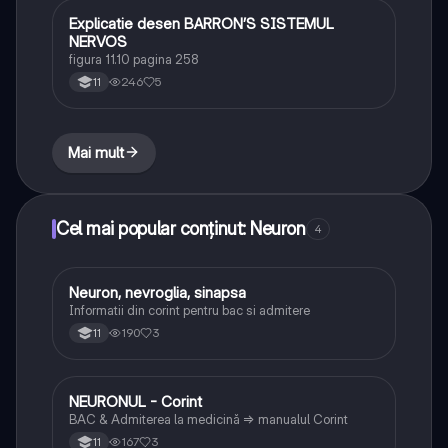
Explicatie desen BARRON’S SISTEMUL
Biologie
NERVOS
figura 11.10 pagina 258
246
5
11
Mai mult
Cel mai popular conținut: Neuron
4
Neuron, nevroglia, sinapsa
Biologie
Informatii din corint pentru bac si admitere
190
3
11
NEURONUL - Corint
Biologie
BAC & Admiterea la medicină => manualul Corint
167
3
11