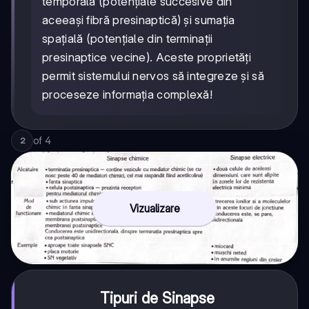
temporală (potențiale succesive din
aceeași fibră presinaptică) și sumația
spațială (potențiale din terminații
presinaptice vecine). Aceste proprietăți
permit sistemului nervos să integreze și să
proceseze informația complexă!
of
4
2
Vizualizare
Tipuri de Sinapse