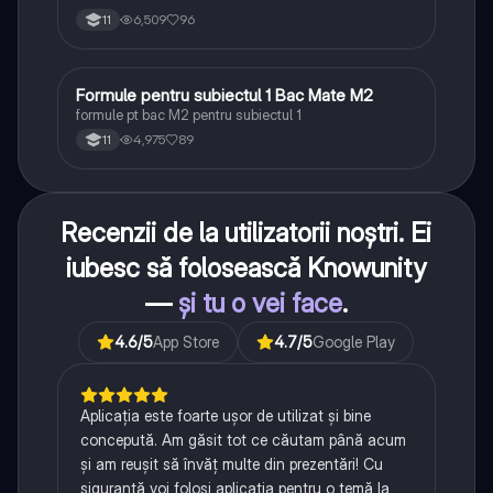
6,509
96
11
Formule pentru subiectul 1 Bac Mate M2
Matematică
formule pt bac M2 pentru subiectul 1
4,975
89
11
Recenzii de la utilizatorii noștri. Ei
iubesc să folosească Knowunity
—
și tu o vei face
.
4.6
/5
App Store
4.7
/5
Google Play
Aplicația este foarte ușor de utilizat și bine
concepută. Am găsit tot ce căutam până acum
și am reușit să învăț multe din prezentări! Cu
siguranță voi folosi aplicația pentru o temă la