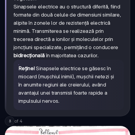
Sinapsele electrice au o structură diferită, fiind
formate din două celule de dimensiuni similare,
alipite în zonele lor de rezistență electrică
minimă. Transmiterea se realizează prin
trecerea directă a ionilor și moleculelor prin
joncțiuni specializate, permițând o conducere
bidirecțională
în majoritatea cazurilor.
Reține!
Sinapsele electrice se găsesc în
miocard (mușchiul inimii), mușchii netezi și
în anumite regiuni ale creierului, având
avantajul unei transmisii foarte rapide a
impulsului nervos.
of
4
3