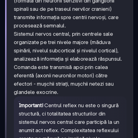
(formată din neuronii senzitivi din ganglionii
spinali sau de pe traseul nervilor cranieni)
transmite informația spre centrii nervoși, care
procesează semnalul.
Sistemul nervos central, prin centrele sale
organizate pe trei nivele majore (măduva
spinării, nivelul subcortical și nivelul cortical),
analizează informația și elaborează răspunsul.
Comanda este transmisă apoi prin calea
eferentă (axonii neuronilor motori) către
efectori - mușchii striați, mușchii netezi sau
glandele exocrine.
Important!
Centrul reflex nu este o singură
structură, ci totalitatea structurilor din
sistemul nervos central care participă la un
anumit act reflex. Complexitatea reflexului