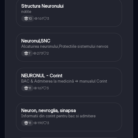
Structura Neuronului
Biologie
notite
161
3
10
Neuronul,SNC
Biologie
Alcatuirea neuronului,Protectiile sistemului nervos
273
2
7
NEURONUL - Corint
Biologie
BAC & Admiterea la medicină => manualul Corint
167
3
11
Neuron, nevroglia, sinapsa
Biologie
Informatii din corint pentru bac si admitere
190
3
11