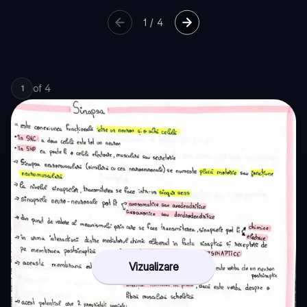
1
/
4
of
4
1
Vizualizare