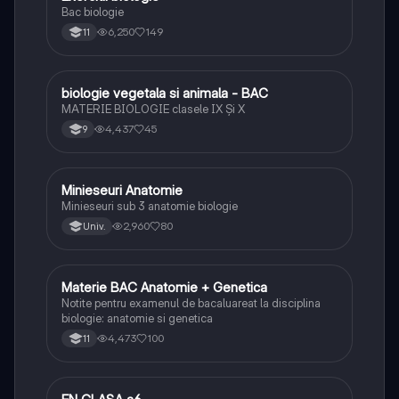
Bac biologie
6,250
149
11
biologie vegetala si animala - BAC
Biologie
MATERIE BIOLOGIE clasele IX Şi X
4,437
45
9
Minieseuri Anatomie
Biologie
Minieseuri sub 3 anatomie biologie
2,960
80
Univ.
Materie BAC Anatomie + Genetica
Biologie
Notite pentru examenul de bacaluareat la disciplina
biologie: anatomie si genetica
4,473
100
11