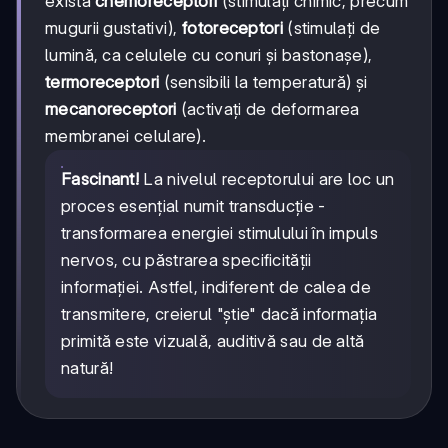
există
chemoreceptori
(stimulați chimic, precum
mugurii gustativi),
fotoreceptori
(stimulați de
lumină, ca celulele cu conuri și bastonașe),
termoreceptori
(sensibili la temperatură) și
mecanoreceptori
(activați de deformarea
membranei celulare).
Fascinant!
La nivelul receptorului are loc un
proces esențial numit transducție -
transformarea energiei stimulului în impuls
nervos, cu păstrarea specificității
informației. Astfel, indiferent de calea de
transmitere, creierul "știe" dacă informația
primită este vizuală, auditivă sau de altă
natură!