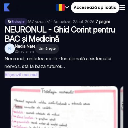
Accesează aplicația
167
vizualizări
·
Actualizat
23 iul. 2026
·
7 pagini
Biologie
NEURONUL - Ghid Corint pentru
BAC și Medicină
Nadia Nate
N
Urmărește
@
nadianate
Neuronul, unitatea morfo-funcțională a sistemului
nervos, stă la baza tuturor...
Afișează mai mult