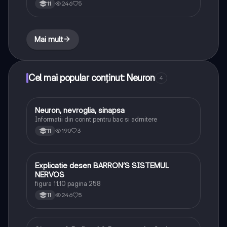
246
5
11
Mai mult
Cel mai popular conținut: Neuron
4
Neuron, nevroglia, sinapsa
Biologie
Informatii din corint pentru bac si admitere
190
3
11
Explicatie desen BARRON’S SISTEMUL
Biologie
NERVOS
figura 11.10 pagina 258
246
5
11