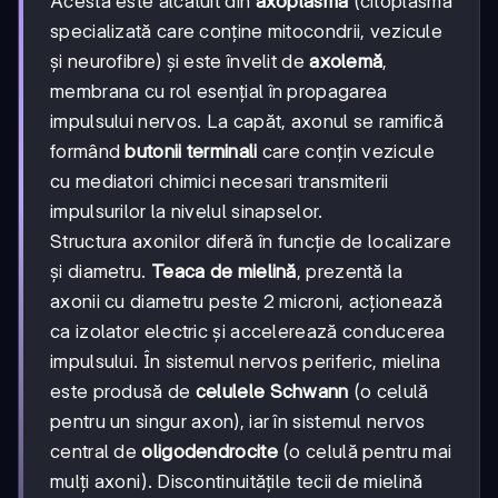
Acesta este alcătuit din
axoplasmă
(citoplasmă
specializată care conține mitocondrii, vezicule
și neurofibre) și este învelit de
axolemă
,
membrana cu rol esențial în propagarea
impulsului nervos. La capăt, axonul se ramifică
formând
butonii terminali
care conțin vezicule
cu mediatori chimici necesari transmiterii
impulsurilor la nivelul sinapselor.
Structura axonilor diferă în funcție de localizare
și diametru.
Teaca de mielină
, prezentă la
axonii cu diametru peste 2 microni, acționează
ca izolator electric și accelerează conducerea
impulsului. În sistemul nervos periferic, mielina
este produsă de
celulele Schwann
(o celulă
pentru un singur axon), iar în sistemul nervos
central de
oligodendrocite
(o celulă pentru mai
mulți axoni). Discontinuitățile tecii de mielină