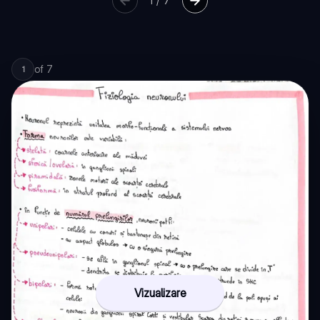
1
/
7
of
7
1
Vizualizare