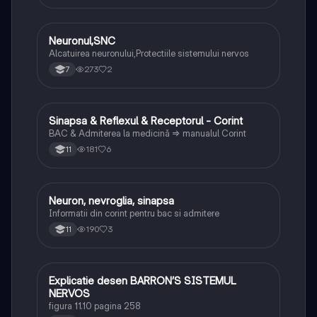
Neuronul,SNC
Biologie
Alcatuirea neuronului,Protectiile sistemului nervos
273
2
7
Sinapsa & Reflexul & Receptorul - Corint
Biologie
BAC & Admiterea la medicină => manualul Corint
181
6
11
Neuron, nevroglia, sinapsa
Biologie
Informatii din corint pentru bac si admitere
190
3
11
Explicatie desen BARRON’S SISTEMUL
Biologie
NERVOS
figura 11.10 pagina 258