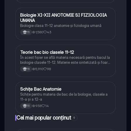
Biologie XI-XII ANOTOMIE SI FIZIOLOGIA
Biologie
UMANA
Biologie clasa 11-12 anatomie și fiziologia umană
1,580
43
11
Teorie bac bio clasele 11-12
Biologie
În acest fișier se află materia necesară pentru bacul la
biologie clasele 11-12. Materie este sintetizată și foarte
bine explicată.
5,910
98
11
Schițe Bac Anatomie
Biologie
Schițe pentru materia de bac de la biologie, clasele a
11-a și a 12-a
938
14
11
Cel mai popular conținut
9