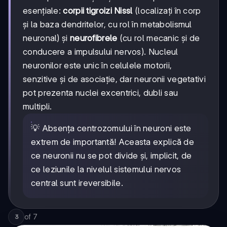
esențiale:
corpii tigroizi Nissl
(localizați în corp
și la baza dendritelor, cu rol în metabolismul
neuronal) și
neurofibrele
(cu rol mecanic și de
conducere a impulsului nervos). Nucleul
neuronilor este unic în celulele motorii,
senzitive și de asociație, dar neuronii vegetativi
pot prezenta nuclei excentrici, dubli sau
multipli.
💡 Absența centrozomului în neuroni este
extrem de importantă! Aceasta explică de
ce neuronii nu se pot divide și, implicit, de
ce leziunile la nivelul sistemului nervos
central sunt ireversibile.
of
7
3