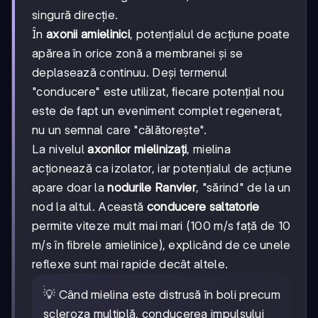
singură direcție.
În
axonii amielinici
, potențialul de acțiune poate
apărea în orice zonă a membranei și se
deplasează continuu. Deși termenul
"conducere" este utilizat, fiecare potențial nou
este de fapt un eveniment complet regenerat,
nu un semnal care "călătorește".
La nivelul
axonilor mielinizați
, mielina
acționează ca izolator, iar potențialul de acțiune
apare doar la
nodurile Ranvier
, "sărind" de la un
nod la altul. Această
conducere saltatorie
permite viteze mult mai mari (100 m/s față de 10
m/s în fibrele amielinice), explicând de ce unele
reflexe sunt mai rapide decât altele.
💡 Când mielina este distrusă în boli precum
scleroza multiplă, conducerea impulsului