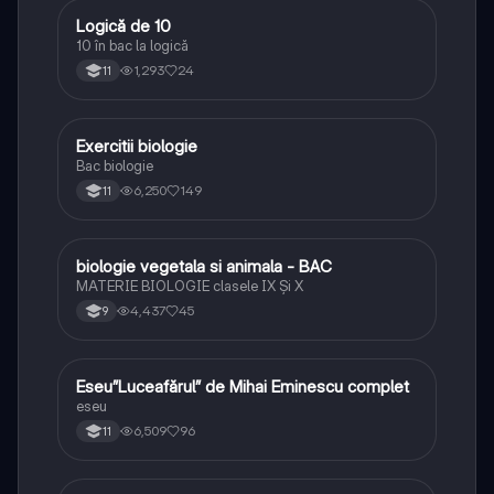
Logică de 10
Logică
10 în bac la logică
1,293
24
11
Exercitii biologie
Biologie
Bac biologie
6,250
149
11
biologie vegetala si animala - BAC
Biologie
MATERIE BIOLOGIE clasele IX Şi X
4,437
45
9
Eseu”Luceafărul” de Mihai Eminescu complet
Limba și literatura română
eseu
6,509
96
11