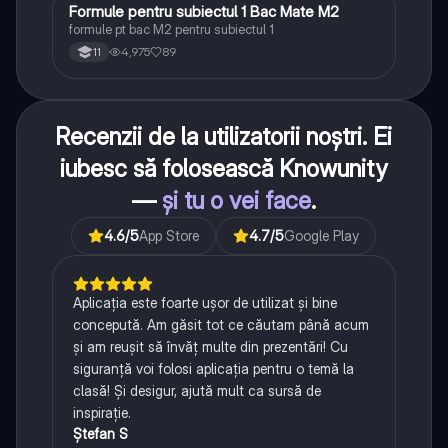
Formule pentru subiectul 1 Bac Mate M2
Matematică
formule pt bac M2 pentru subiectul 1
4,975
89
11
Recenzii de la utilizatorii noștri. Ei
iubesc să folosească Knowunity
—
și tu o vei face
.
4.6
/5
App Store
4.7
/5
Google Play
Aplicația este foarte ușor de utilizat și bine
concepută. Am găsit tot ce căutam până acum
și am reușit să învăț multe din prezentări! Cu
siguranță voi folosi aplicația pentru o temă la
clasă! Și desigur, ajută mult ca sursă de
inspirație.
Ștefan S