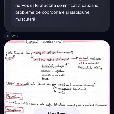
nervos este afectată semnificativ, cauzând
probleme de coordonare și slăbiciune
musculară!
of
7
5
Vizualizare