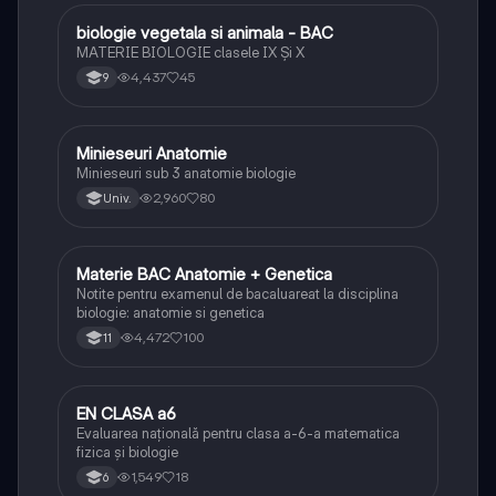
biologie vegetala si animala - BAC
Biologie
MATERIE BIOLOGIE clasele IX Şi X
4,437
45
9
Minieseuri Anatomie
Biologie
Minieseuri sub 3 anatomie biologie
2,960
80
Univ.
Materie BAC Anatomie + Genetica
Biologie
Notite pentru examenul de bacaluareat la disciplina
biologie: anatomie si genetica
4,472
100
11
EN CLASA a6
Matematică
Evaluarea națională pentru clasa a-6-a matematica
fizica și biologie
1,549
18
6