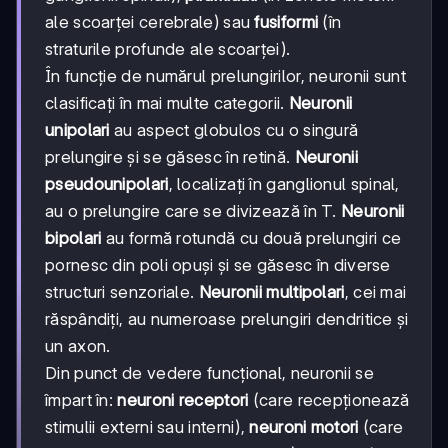
ale scoarței cerebrale) sau
fusiformi
(în
straturile profunde ale scoarței).
În funcție de numărul prelungirilor, neuronii sunt
clasificați în mai multe categorii.
Neuronii
unipolari
au aspect globulos cu o singură
prelungire și se găsesc în retină.
Neuronii
pseudounipolari
, localizați în ganglionul spinal,
au o prelungire care se divizează în T.
Neuronii
bipolari
au formă rotundă cu două prelungiri ce
pornesc din poli opuși și se găsesc în diverse
structuri senzoriale.
Neuronii multipolari
, cei mai
răspândiți, au numeroase prelungiri dendritice și
un axon.
Din punct de vedere funcțional, neuronii se
împart în:
neuroni receptori
(care recepționează
stimulii externi sau interni),
neuroni motori
(care