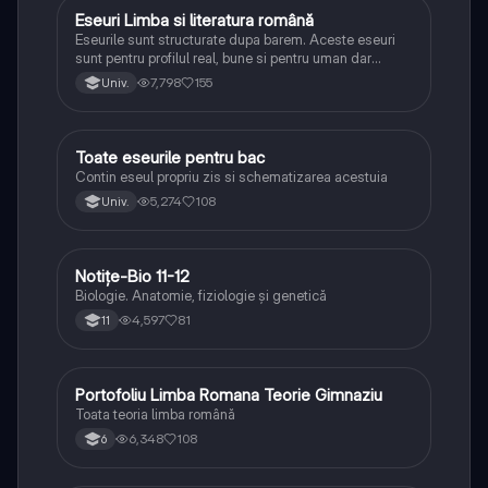
Eseuri Limba si literatura română
Limba și literatura română
Eseurile sunt structurate dupa barem. Aceste eseuri
sunt pentru profilul real, bune si pentru uman dar
lipsesc relatiile dintre personaje si caracrerizarile.
7,798
155
Univ.
Toate eseurile pentru bac
Limba și literatura română
Contin eseul propriu zis si schematizarea acestuia
5,274
108
Univ.
Notițe-Bio 11-12
Biologie
Biologie. Anatomie, fiziologie și genetică
4,597
81
11
Portofoliu Limba Romana Teorie Gimnaziu
Limba și literatura română
Toata teoria limba română
6,348
108
6