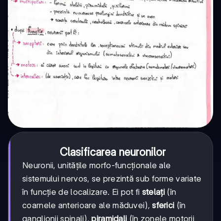
Clasificarea neuronilor
Neuronii, unitățile morfo-funcționale ale
sistemului nervos, se prezintă sub forme variate
în funcție de localizare. Ei pot fi
stelați
(în
coarnele anterioare ale măduvei),
sferici
(în
ganglionii spinali),
piramidali
(în zonele motorii