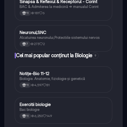
Sinapsa & Reflexul & Receptorul - Corint
Biologie
BAC & Admiterea la medicină => manualul Corint
181
6
11
Neuronul,SNC
Biologie
Alcatuirea neuronului,Protectiile sistemului nervos
273
2
7
Cel mai popular conținut la Biologie
9
Notițe-Bio 11-12
Biologie
Biologie. Anatomie, fiziologie și genetică
4,597
81
11
Exercitii biologie
Biologie
Bac biologie
6,250
149
11