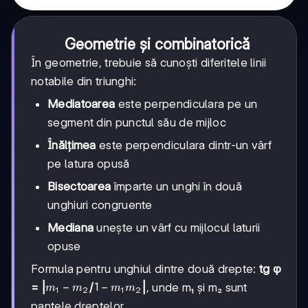
Geometrie și combinatorică
În geometrie, trebuie să cunoști diferitele linii
notabile din triunghi:
Mediatoarea
este perpendiculara pe un
segment din punctul său de mijloc
Înălțimea
este perpendiculara dintr-un vârf
pe latura opusă
Bisectoarea
împarte un unghi în două
unghiuri congruente
Mediana
unește un vârf cu mijlocul laturii
opuse
Formula pentru unghiul dintre două drepte:
tg φ
m₁
−
1 -
1
−
= |
/
|
, unde m₁ și m₂ sunt
m
m
m
m
1
2
1
2
-
m₁m₂
pantele dreptelor.