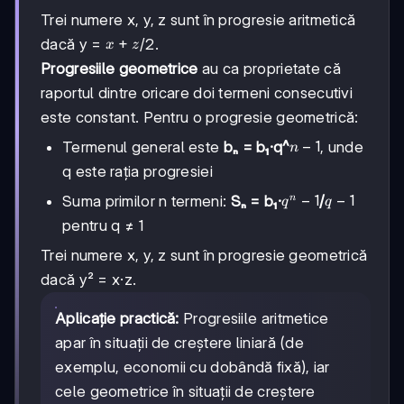
aₙ
+
Trei numere x, y, z sunt în progresie aritmetică
(n-
1)·r
x+z
+
dacă y =
/2.
x
z
Progresiile geometrice
au ca proprietate că
raportul dintre oricare doi termeni consecutivi
este constant. Pentru o progresie geometrică:
n-
−
1
Termenul general este
bₙ = b₁·q^
, unde
n
1
q este rația progresiei
q^n-
−
1
q-
−
1
Suma primilor n termeni:
Sₙ = b₁·
/
n
q
q
1
1
pentru q ≠ 1
Trei numere x, y, z sunt în progresie geometrică
dacă y² = x·z.
Aplicație practică:
Progresiile aritmetice
apar în situații de creștere liniară (de
exemplu, economii cu dobândă fixă), iar
cele geometrice în situații de creștere