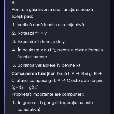
B.
Pentru a găsi inversa unei funcții, urmează
acești pași:
Verifică dacă funcția este bijectivă
x
Notează f
= y
x
Exprimă x în funcție de y
y
Înlocuiește x cu f⁻¹
pentru a obține formula
y
funcției inverse
Schimbă variabilele (y devine x)
Compunerea funcțiilor
: Dacă f: A → B și g: B →
C, atunci compusa g∘f: A → C este definită prin
x
x
(g∘f)
= g(f
).
x
x
Proprietăți importante ale compunerii:
În general, f∘g ≠ g∘f (operația nu este
comutativă)