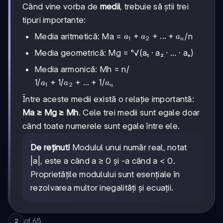
Când vine vorba de
medii
, trebuie să știi trei
tipuri importante:
a₁
+
+
...
+
Media aritmetică: Ma =
/n
a
a
a
1
2
n
+
Media geometrică: Mg = ⁿ√(a₁ · a₂ · ... · aₙ)
a₂
+
Media armonică: Mh = n/
...
1/a₁
1/
+
1/
+
...
+
1/
a
a
a
1
2
+
n
+
aₙ
Între aceste medii există o relație importantă:
1/a₂
+ ...
Ma ≥ Mg ≥ Mh
. Cele trei medii sunt egale doar
+
când toate numerele sunt egale între ele.
1/aₙ
De reținut!
Modulul unui număr real, notat
|a|, este a când a ≥ 0 și -a când a < 0.
Proprietățile modulului sunt esențiale în
rezolvarea multor inegalități și ecuații.
of
65
2