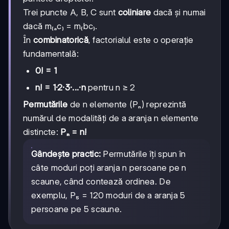
m₂
Trei puncte A, B, C sunt
coliniare
dacă și numai
dacă m₍ₐc₎ = m₍bc₎.
În
combinatorică
, factorialul este o operație
fundamentală:
0! = 1
n! = 1·2·3·...·n
pentru n ≥ 2
Permutările
de n elemente (Pₙ) reprezintă
numărul de modalități de a aranja n elemente
distincte:
Pₙ = n!
Gândește practic:
Permutările îți spun în
câte moduri poți aranja n persoane pe n
scaune, când contează ordinea. De
exemplu, P₅ = 120 moduri de a aranja 5
persoane pe 5 scaune.