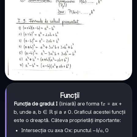
Funcții
x
Funcția de gradul I
(liniară) are forma f
= ax +
x
b, unde a, b ∈ ℝ și a ≠ 0. Graficul acestei funcții
este o dreaptă. Câteva proprietăți importante:
-
−
/
,
0
Intersecția cu axa Ox: punctul
b
a
b/a,