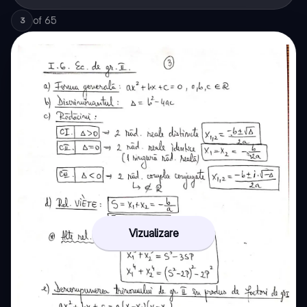
of
65
3
Vizualizare