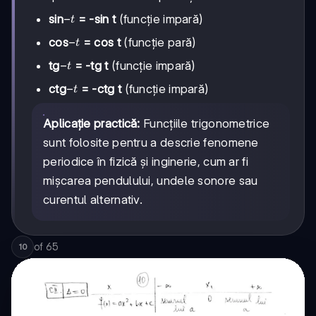
-
−
sin
= -sin t
(funcție impară)
t
t
-
−
cos
= cos t
(funcție pară)
t
t
-
−
tg
= -tg t
(funcție impară)
t
t
-
−
ctg
= -ctg t
(funcție impară)
t
t
Aplicație practică:
Funcțiile trigonometrice
sunt folosite pentru a descrie fenomene
periodice în fizică și inginerie, cum ar fi
mișcarea pendulului, undele sonore sau
curentul alternativ.
of
65
10