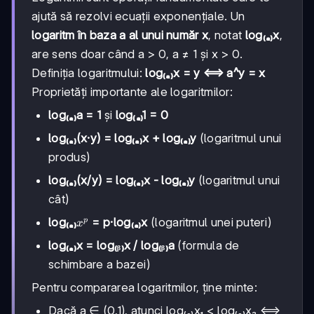
ajută să rezolvi ecuații exponențiale. Un
logaritm în baza a al unui număr x
, notat
log₍ₐ₎x
,
are sens doar când a > 0, a ≠ 1 și x > 0.
Definiția logaritmului:
log₍ₐ₎x = y ⟺ a^y = x
Proprietăți importante ale logaritmilor:
log₍ₐ₎a = 1
și
log₍ₐ₎1 = 0
log₍ₐ₎(x·y) = log₍ₐ₎x + log₍ₐ₎y
(logaritmul unui
produs)
log₍ₐ₎(x/y) = log₍ₐ₎x - log₍ₐ₎y
(logaritmul unui
cât)
x^p
log₍ₐ₎
= p·log₍ₐ₎x
(logaritmul unei puteri)
p
x
log₍ₐ₎x = log₍ᵦ₎x / log₍ᵦ₎a
(formula de
schimbare a bazei)
Pentru compararea logaritmilor, ține minte:
Dacă a ∈ (0,1), atunci log₍ₐ₎x₁ < log₍ₐ₎x₂ ⟺