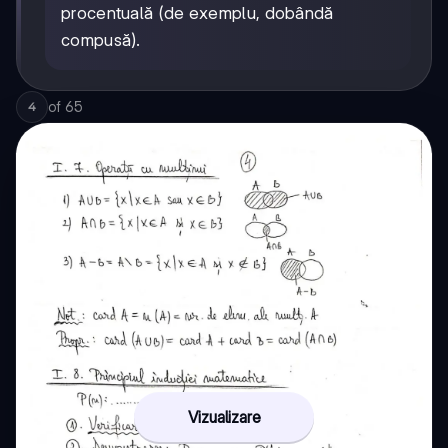
procentuală (de exemplu, dobândă
compusă).
of
65
4
Vizualizare