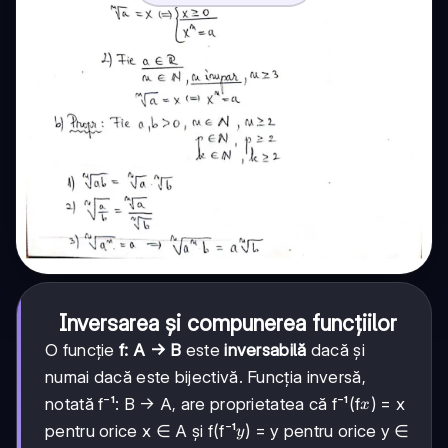
Inversarea și compunerea funcțiilor
O funcție
f: A → B
este
inversabilă
dacă și
numai dacă este bijectivă. Funcția inversă,
x
notată f⁻¹: B → A, are proprietatea că f⁻¹(f
) = x
x
y
pentru orice x ∈ A și f(f⁻¹
) = y pentru orice y ∈
y