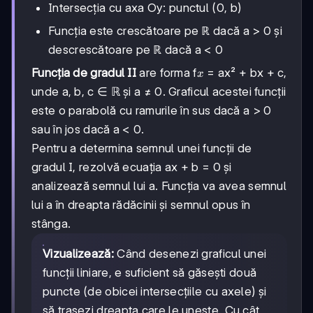
Intersecția cu axa Oy: punctul (0, b)
0
Funcția este crescătoare pe ℝ dacă a > 0 și
descrescătoare pe ℝ dacă a < 0
x
Funcția de gradul II
are forma f
= ax² + bx + c,
x
unde a, b, c ∈ ℝ și a ≠ 0. Graficul acestei funcții
este o parabolă cu ramurile în sus dacă a > 0
sau în jos dacă a < 0.
Pentru a determina semnul unei funcții de
gradul I, rezolvă ecuația ax + b = 0 și
analizează semnul lui a. Funcția va avea semnul
lui a în dreapta rădăcinii și semnul opus în
stânga.
Vizualizează:
Când desenezi graficul unei
funcții liniare, e suficient să găsești două
puncte (de obicei intersecțiile cu axele) și
să trasezi dreapta care le unește. Cu cât