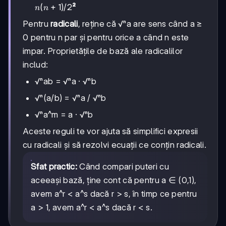
n(n+1)/2
(
+
1
)
/2
²
n
n
Pentru
radicali
, reține că √ⁿa are sens când a ≥
0 pentru n par și pentru orice a când n este
impar. Proprietățile de bază ale radicalilor
includ:
√ⁿab = √ⁿa · √ⁿb
√ⁿ(a/b) = √ⁿa / √ⁿb
√ⁿa^m = a · √ⁿb
Aceste reguli te vor ajuta să simplifici expresii
cu radicali și să rezolvi ecuații ce conțin radicali.
Sfat practic:
Când compari puteri cu
aceeași bază, ține cont că pentru a ∈ (0,1),
avem a^r < a^s dacă r > s, în timp ce pentru
a > 1, avem a^r < a^s dacă r < s.