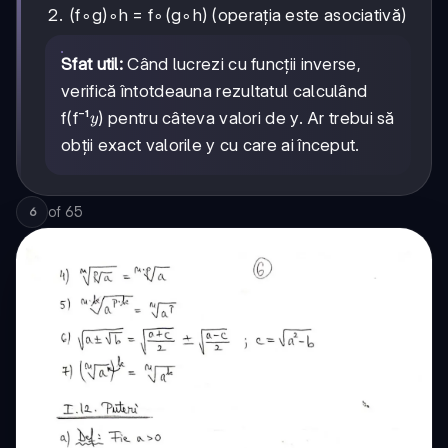
(f∘g)∘h = f∘(g∘h) (operația este asociativă)
Sfat util:
Când lucrezi cu funcții inverse,
verifică întotdeauna rezultatul calculând
y
f(f⁻¹
) pentru câteva valori de y. Ar trebui să
y
obții exact valorile y cu care ai început.
of
65
6