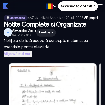
Accesează aplicația
467
vizualizări
·
Actualizat
20 iul. 2026
·
65 pagini
Matematică
Notite Complete si Organizate
Alexandra Diana
A
Urmărește
@
alexandiana
Notițele de față acoperă concepte matematice
esențiale pentru elevii de...
Afișează mai mult