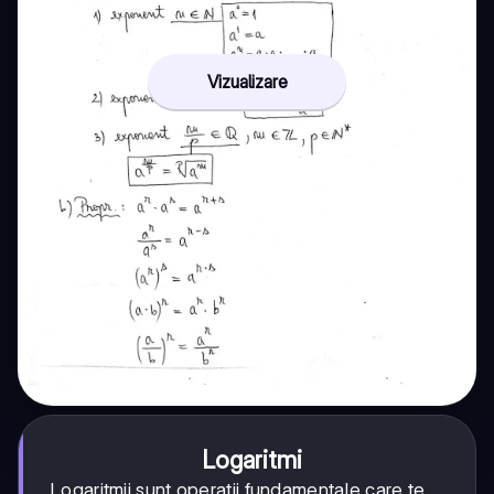
Vizualizare
Logaritmi
Logaritmii sunt operații fundamentale care te