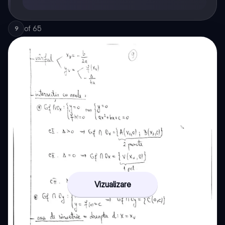
of
65
9
Vizualizare