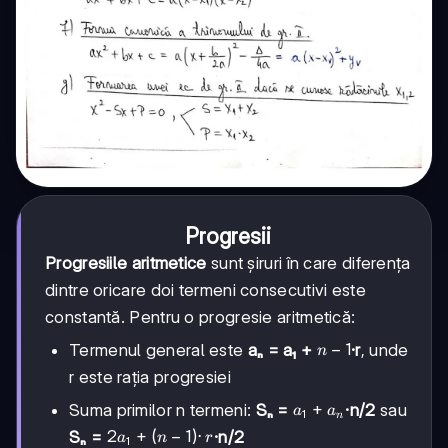
Progresii
Progresiile aritmetice
sunt șiruri în care diferența
dintre oricare doi termeni consecutivi este
constantă. Pentru o progresie aritmetică:
n-
−
1
Termenul general este
aₙ = a₁ +
·r
, unde
n
1
r este rația progresiei
a₁
+
Suma primilor n termeni:
Sₙ =
·n/2
sau
a
a
1
n
+
2a₁
2
+
(
−
1
)
⋅
Sₙ =
·n/2
a
n
r
1