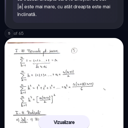
|a| este mai mare, cu atât dreapta este mai
înclinată.
of
65
5
Vizualizare