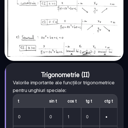
Trigonometrie (II)
Valorile importante ale funcțiilor trigonometrice
pentru unghiuri speciale:
t
sin t
cos t
tg t
ctg t
0
0
1
0