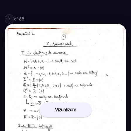
of
65
1
Vizualizare