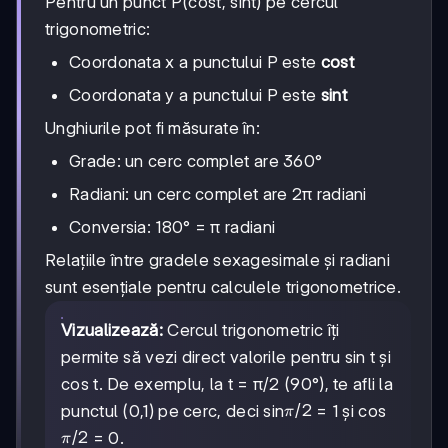
Pentru un punct P(cost, sint) pe cercul
trigonometric:
Coordonata x a punctului P este
cost
Coordonata y a punctului P este
sint
Unghiurile pot fi măsurate în:
Grade: un cerc complet are 360°
Radiani: un cerc complet are 2π radiani
Conversia: 180° = π radiani
Relațiile între gradele sexagesimale și radiani
sunt esențiale pentru calculele trigonometrice.
Vizualizează:
Cercul trigonometric îți
permite să vezi direct valorile pentru sin t și
cos t. De exemplu, la t = π/2 (90°), te afli la
π/2
/2
punctul (0,1) pe cerc, deci sin
= 1 și cos
π
π/2
/2
= 0.
π