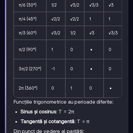
π/6 (30°)
1/2
√3/2
√3/3
√3
π/4 (45°)
√2/2
√2/2
1
1
π/3 (60°)
√3/2
1/2
√3
√3/3
π/2 (90°)
1
0
0
3π/2 (270°)
-1
0
0
2π (360°)
0
1
0
Funcțiile trigonometrice au perioade diferite:
Sinus și cosinus
: T = 2π
Tangentă și cotangentă
: T = π
Din punct de vedere al parității: