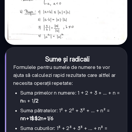
Sume și radicali
Formulele pentru sumele de numere te vor
ajuta să calculezi rapid rezultate care altfel ar
necesita operații repetate:
Suma primelor n numere: 1 + 2 + 3 + ... + n =
n+1
+
1
n
/2
n
Suma pătratelor: 1² + 2² + 3² + ... + n² =
n
n+1$$2n+1
/6
Suma cuburilor: 1³ + 2³ + 3³ + ... + n³ =