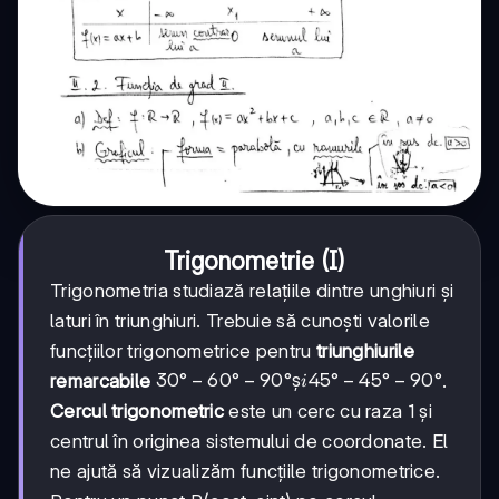
Trigonometrie (I)
Trigonometria studiază relațiile dintre unghiuri și
laturi în triunghiuri. Trebuie să cunoști valorile
funcțiilor trigonometrice pentru
triunghiurile
30°-60°-90°
30°
−
60°
−
90°
ș
45°
−
45°
−
90°
remarcabile
.
i
și
Cercul trigonometric
este un cerc cu raza 1 și
45°-45°-90°
centrul în originea sistemului de coordonate. El
ne ajută să vizualizăm funcțiile trigonometrice.