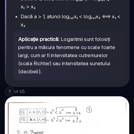
x₁ > x₂
Dacă a > 1, atunci log₍ₐ₎x₁ < log₍ₐ₎x₂ ⟺ x₁ <
x₂
Aplicație practică:
Logaritmii sunt folosiți
pentru a măsura fenomene cu scale foarte
largi, cum ar fi intensitatea cutremurelor
(scala Richter) sau intensitatea sunetului
(decibeli).
of
65
7