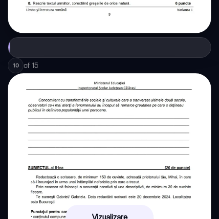
of
15
10
Vizualizare