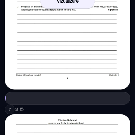
Vizualizare
of
15
7