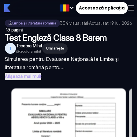
Accesează aplicația
334
vizualizări
·
Actualizat
19 iul. 2026
Limba și literatura română
·
15 pagini
Test Engleză Clasa 8 Barem
Teodora Mihit
T
Urmărește
@
teodoramihit
Simularea pentru Evaluarea Națională la Limba și
literatura română pentru...
Afișează mai mult