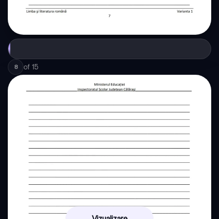
of
15
8
Vizualizare