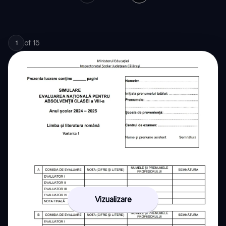
of
15
1
Vizualizare