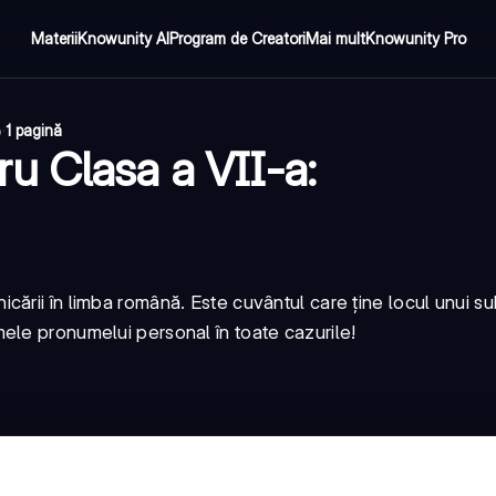
Materii
Knowunity AI
Program de Creatori
Mai mult
Knowunity Pro
6
·
1 pagină
u Clasa a VII-a:
ării în limba română. Este cuvântul care ține locul unui sub
ele pronumelui personal în toate cazurile!