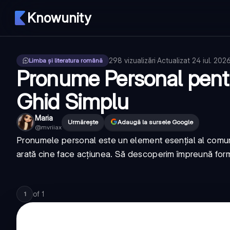
Knowunity
298
vizualizări
·
Actualizat
24 iul. 202
Limba și literatura română
Pronume Personal pentr
Ghid Simplu
Maria
Urmărește
Adaugă la sursele Google
@
mvriiax
Pronumele personal este un element esențial al comunic
arată cine face acțiunea. Să descoperim împreună form
of
1
1