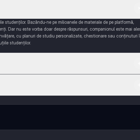
e studenților. Bazându-ne pe milioanele de materiale de pe platformă,
enți. Dar nu este vorba doar despre răspunsuri, companionul este mai ale
învățare, cu planuri de studiu personalizate, chestionare sau conținuturi 
țiile studenților.
 App Store.
ază-te cu alți elevi, și primește ajutor instant - toate acestea la un cli
 multe funcționalități!