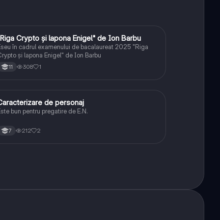
"Riga Crypto și lapona Enigel" de Ion Barbu
Limba și literatura română
seu în cadrul examenului de bacalaureat 2025 "Riga
rypto și lapona Enigel" de Ion Barbu
308
1
11
Caracterizare de personaj
Limba și literatura română
ste bun pentru pregatire de E.N.
212
2
7