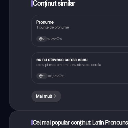
Conținut similar
Pronume
Limba și literatura română
Tipurile de pronume
265
6
7
eu nu strivesc corola eseu
Limba și literatura română
eseu pt modernism la nu strivesc corola
1,132
11
11
Mai mult
Cel mai popular conținut: Latin Pronouns