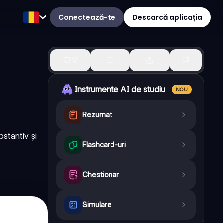
Conectează-te
Descarcă aplicația
17
Instrumente AI de studiu
NOU
Rezumat
stantiv și
Flashcard-uri
Chestionar
Simulare