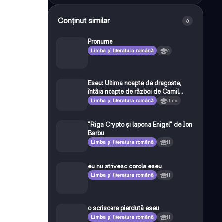
Conținut similar
6
Pronume
Limba și literatura română
7
Eseu: Ultima noapte de dragoste,
întâia noapte de război de Camil
Petrescu
Limba și literatura română
Univ.
"Riga Crypto și lapona Enigel" de Ion
Barbu
Limba și literatura română
11
eu nu strivesc corola eseu
Limba și literatura română
11
o scrisoare pierdută eseu
Limba și literatura română
11