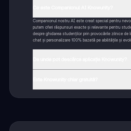
Ce este Companionul AI Knowunity?
Companionul nostru AI este creat special pentru nevoil
putem oferi răspunsuri exacte și relevante pentru stud
despre ghidarea studenților prin provocările zilnice de 
chat și personalizare 100% bazată pe abilitățile și evolu
De unde pot descărca aplicația Knowunity?
Aplicația este disponibilă în Google Play Store și Apple
Este Knowunity chiar gratuită?
Da! Bucură-te de access la materiale de studiu, conecte
distanță. În plus, câștigă puncte ca să deblochezi mai