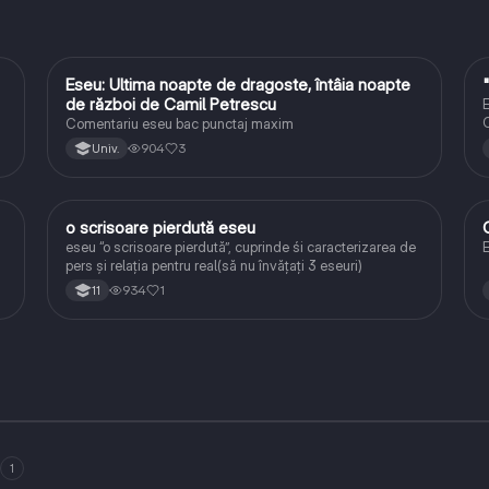
Eseu: Ultima noapte de dragoste, întâia noapte
Limba și literatura română
de război de Camil Petrescu
E
C
Comentariu eseu bac punctaj maxim
904
3
Univ.
o scrisoare pierdută eseu
Limba și literatura română
eseu “o scrisoare pierdută”, cuprinde śi caracterizarea de
E
pers și relația pentru real(să nu învățați 3 eseuri)
934
1
11
1