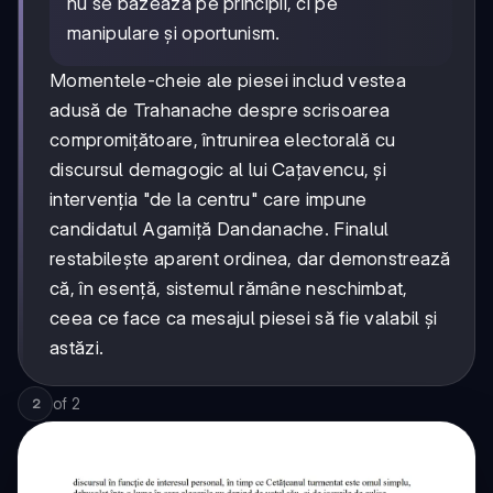
nu se bazează pe principii, ci pe
manipulare și oportunism.
Momentele-cheie ale piesei includ vestea
adusă de Trahanache despre scrisoarea
compromițătoare, întrunirea electorală cu
discursul demagogic al lui Cațavencu, și
intervenția "de la centru" care impune
candidatul Agamiță Dandanache. Finalul
restabilește aparent ordinea, dar demonstrează
că, în esență, sistemul rămâne neschimbat,
ceea ce face ca mesajul piesei să fie valabil și
astăzi.
of
2
2