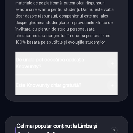
materiale de pe platformă, putem oferi răspunsuri
exacte și relevante pentru studenți. Dar nu este vorba
doar despre răspunsuri, companionul este mai ales
despre ghidarea studenților prin provocările zilnice de
învățare, cu planuri de studiu personalizate,
chestionare sau conținuturi în chat și personalizare
100% bazată pe abilitățile și evoluțiile studenților.
De unde pot descărca aplicația
Knowunity?
Aplicația este disponibilă în Google Play Store și Apple
App Store.
Este Knowunity chiar gratuită?
Da! Bucură-te de access la materiale de studiu,
conectează-te cu alți elevi, și primește ajutor instant -
toate acestea la un click distanță. În plus, câștigă
puncte ca să deblochezi mai multe funcționalități!
Cel mai popular conținut la Limba și
9