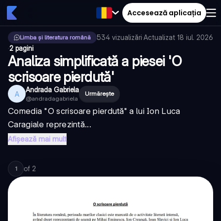
Accesează aplicația
534
vizualizări
·
Actualizat
18 iul. 2026
Limba și literatura română
·
2 pagini
Analiza simplificată a piesei 'O
scrisoare pierdută'
Andrada Gabriela
A
Urmărește
@
andradagabriela
Comedia "O scrisoare pierdută" a lui Ion Luca
Caragiale reprezintă...
Afișează mai mult
of
2
1