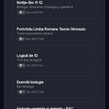
Notițe-Bio 11-12
Biologie
Biologie. Anatomie, fiziologie și genetică
4,609
81
11
Portofoliu Limba Romana Teorie Gimnaziu
Limba și literatura română
Toata teoria limba română
6,354
108
6
Logică de 10
Logică
10 în bac la logică
1,293
24
11
E
Exercitii biologie
Biologie
Bac biologie
6,254
150
11
biologie vegetala si animala - BAC
Biologie