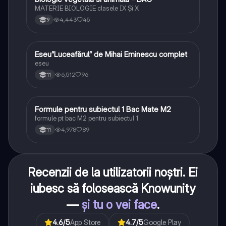
B
MATERIE BIOLOGIE clasele IX Şi X
4,443
45
9
Eseu”Luceafărul” de Mihai Eminescu complet
Limba și literatura română
eseu
6,512
96
11
Formule pentru subiectul 1 Bac Mate M2
Matematică
formule pt bac M2 pentru subiectul 1
4,978
89
11
Recenzii de la utilizatorii noștri. Ei
iubesc să folosească Knowunity
—
și tu o vei face
.
4.6
/5
App Store
4.7
/5
Google Play