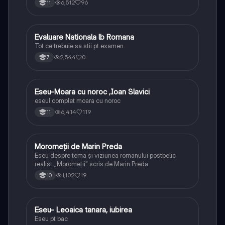
6,512
96
11
Evaluare Nationala lb Romana
Limba și literatura română
Tot ce trebuie sa stii pt examen
2,544
0
7
Eseu-Moara cu noroc ,Ioan Slavici
Limba și literatura română
eseul complet moara cu noroc
6,414
119
11
Moromeții de Marin Preda
Limba și literatura română
Eseu despre tema și viziunea romanului postbelic
realist ,,Moromeții" scris de Marin Preda
1,102
19
10
Eseu- Leoaica tanara, iubirea
Limba și literatura română
Eseu pt bac