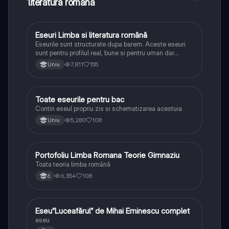
literatura română
Eseuri Limba si literatura română
Limba și literatura română
Eseurile sunt structurate dupa barem. Aceste eseuri
sunt pentru profilul real, bune si pentru uman dar
lipsesc relatiile dintre personaje si caracrerizarile.
7,811
155
Univ.
Toate eseurile pentru bac
Limba și literatura română
Contin eseul propriu zis si schematizarea acestuia
5,280
108
Univ.
Portofoliu Limba Romana Teorie Gimnaziu
Limba și literatura română
Toata teoria limba română
6,354
108
6
Eseu”Luceafărul” de Mihai Eminescu complet
Limba și literatura română
eseu