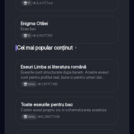
3,411
46
11
Enigma Otiliei
Limba și literatura română
Eseu bac
3,907
59
11
Cel mai popular conținut
9
Eseuri Limba si literatura română
Limba și literatura română
Eseurile sunt structurate dupa barem. Aceste eseuri
sunt pentru profilul real, bune si pentru uman dar
lipsesc relatiile dintre personaje si caracrerizarile.
7,811
155
Univ.
Toate eseurile pentru bac
Limba și literatura română
Contin eseul propriu zis si schematizarea acestuia
5,280
108
Univ.