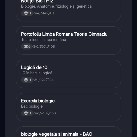
Notițe-Bio 11-12
Biologie
Biologie. Anatomie, fiziologie și genetică
4,614
81
11
Portofoliu Limba Romana Teorie Gimnaziu
Limba și literatura română
Toata teoria limba română
6,356
108
6
Logică de 10
Logică
10 în bac la logică
1,294
24
11
Exercitii biologie
Biologie
Bac biologie
6,260
150
11
biologie vegetala si animala - BAC
Biologie