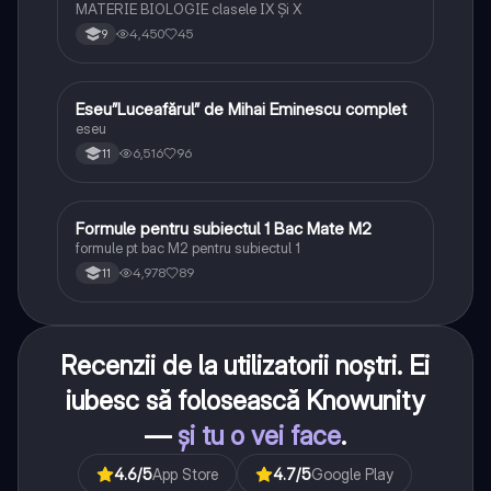
MATERIE BIOLOGIE clasele IX Şi X
4,450
45
9
Eseu”Luceafărul” de Mihai Eminescu complet
Limba și literatura română
eseu
6,516
96
11
Formule pentru subiectul 1 Bac Mate M2
Matematică
formule pt bac M2 pentru subiectul 1
4,978
89
11
Recenzii de la utilizatorii noștri. Ei
iubesc să folosească Knowunity
—
și tu o vei face
.
4.6
/5
App Store
4.7
/5
Google Play