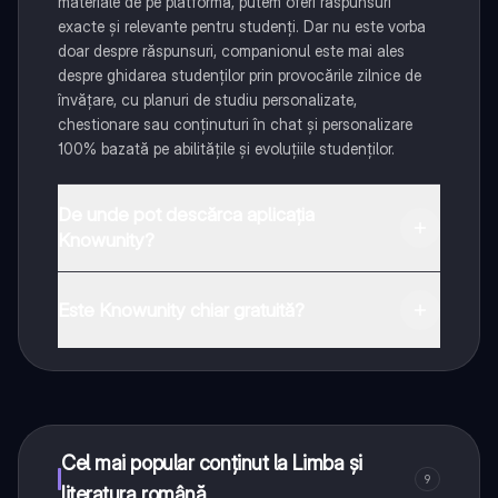
materiale de pe platformă, putem oferi răspunsuri
exacte și relevante pentru studenți. Dar nu este vorba
doar despre răspunsuri, companionul este mai ales
despre ghidarea studenților prin provocările zilnice de
învățare, cu planuri de studiu personalizate,
chestionare sau conținuturi în chat și personalizare
100% bazată pe abilitățile și evoluțiile studenților.
De unde pot descărca aplicația
Knowunity?
Aplicația este disponibilă în Google Play Store și Apple
App Store.
Este Knowunity chiar gratuită?
Da! Bucură-te de access la materiale de studiu,
conectează-te cu alți elevi, și primește ajutor instant -
toate acestea la un click distanță. În plus, câștigă
puncte ca să deblochezi mai multe funcționalități!
Cel mai popular conținut la Limba și
9
literatura română