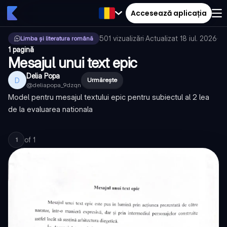
Accesează aplicația
501
vizualizări
·
Actualizat
18 iul. 2026
·
Limba și literatura română
1 pagină
Mesajul unui text epic
Delia Popa
D
Urmărește
@
deliapopa_9dzqn
Model pentru mesajul textului epic pentru subiectul al 2 lea
de la evaluarea nationala
of
1
1