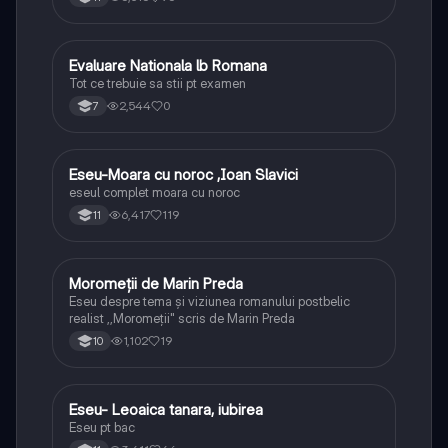
Evaluare Nationala lb Romana
Limba și literatura română
Tot ce trebuie sa stii pt examen
2,544
0
7
Eseu-Moara cu noroc ,Ioan Slavici
Limba și literatura română
eseul complet moara cu noroc
6,417
119
11
Moromeții de Marin Preda
Limba și literatura română
Eseu despre tema și viziunea romanului postbelic
realist ,,Moromeții" scris de Marin Preda
1,102
19
10
Eseu- Leoaica tanara, iubirea
Limba și literatura română
Eseu pt bac