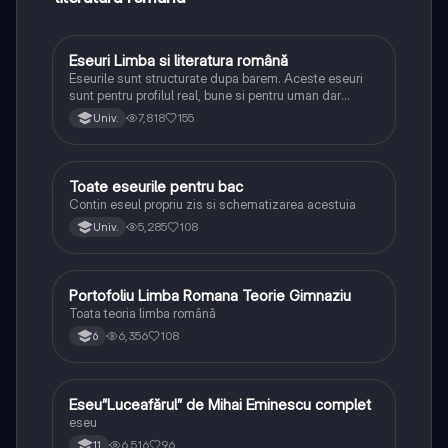
Eseuri Limba si literatura română
Limba și literatura română
Eseurile sunt structurate dupa barem. Aceste eseuri
sunt pentru profilul real, bune si pentru uman dar
lipsesc relatiile dintre personaje si caracrerizarile.
7,818
155
Univ.
Toate eseurile pentru bac
Limba și literatura română
Contin eseul propriu zis si schematizarea acestuia
5,285
108
Univ.
Portofoliu Limba Romana Teorie Gimnaziu
Limba și literatura română
Toata teoria limba română
6,356
108
6
Eseu”Luceafărul” de Mihai Eminescu complet
Limba și literatura română
eseu
6,516
96
11