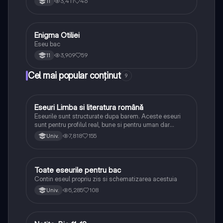
3,411
46
11
Enigma Otiliei
Limba și literatura română
Eseu bac
3,909
59
11
Cel mai popular conținut
9
Eseuri Limba si literatura română
Limba și literatura română
Eseurile sunt structurate dupa barem. Aceste eseuri
sunt pentru profilul real, bune si pentru uman dar
lipsesc relatiile dintre personaje si caracrerizarile.
7,818
155
Univ.
Toate eseurile pentru bac
Limba și literatura română
Contin eseul propriu zis si schematizarea acestuia
5,285
108
Univ.