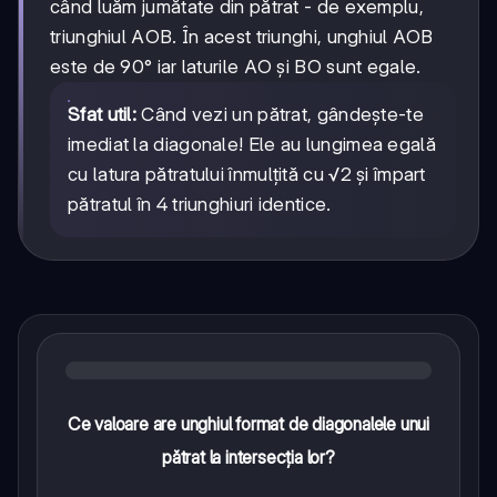
când luăm jumătate din pătrat - de exemplu,
triunghiul AOB. În acest triunghi, unghiul AOB
este de 90° iar laturile AO și BO sunt egale.
Sfat util:
Când vezi un pătrat, gândește-te
imediat la diagonale! Ele au lungimea egală
cu latura pătratului înmulțită cu √2 și împart
pătratul în 4 triunghiuri identice.
Ce valoare are unghiul format de diagonalele unui
pătrat la intersecția lor?