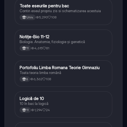
Toate eseurile pentru bac
Limba și literatura română
Contin eseul propriu zis si schematizarea acestuia
5,290
108
Univ.
Notițe-Bio 11-12
Biologie
Biologie. Anatomie, fiziologie și genetică
4,615
81
11
Portofoliu Limba Romana Teorie Gimnaziu
Limba și literatura română
Toata teoria limba română
6,362
108
6
Logică de 10
Logică
10 în bac la logică
1,294
24
11