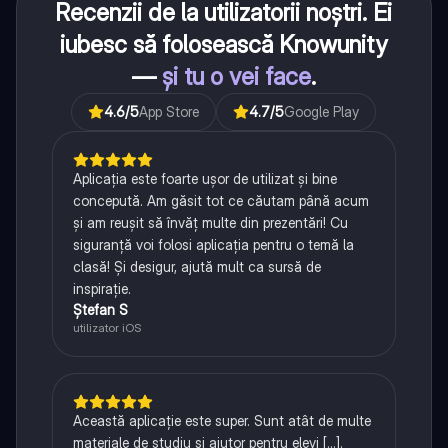
Recenzii de la utilizatorii noștri. Ei
iubesc să folosească Knowunity
—
și tu o vei face
.
4.6
/5
App Store
4.7
/5
Google Play
Aplicația este foarte ușor de utilizat și bine
concepută. Am găsit tot ce căutam până acum
și am reușit să învăț multe din prezentări! Cu
siguranță voi folosi aplicația pentru o temă la
clasă! Și desigur, ajută mult ca sursă de
inspirație.
Ștefan S
utilizator iOS
Această aplicație este super. Sunt atât de multe
materiale de studiu și ajutor pentru elevi [...].