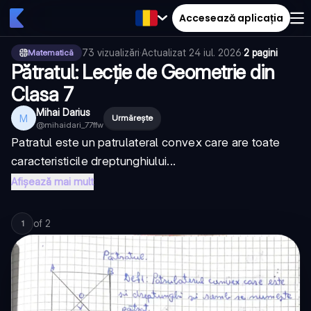
Accesează aplicația
73
vizualizări
·
Actualizat
24 iul. 2026
·
2 pagini
Matematică
Pătratul: Lecție de Geometrie din
Clasa 7
Mihai Darius
M
Urmărește
@
mihaidari_77ffw
Patratul este un patrulateral convex care are toate
caracteristicile dreptunghiului...
Afișează mai mult
of
2
1