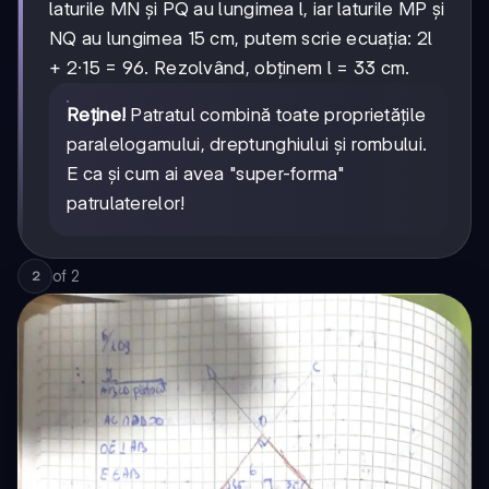
laturile MN și PQ au lungimea l, iar laturile MP și
NQ au lungimea 15 cm, putem scrie ecuația: 2l
+ 2·15 = 96. Rezolvând, obținem l = 33 cm.
Reține!
Patratul combină toate proprietățile
paralelogamului, dreptunghiului și rombului.
E ca și cum ai avea "super-forma"
patrulaterelor!
of
2
2