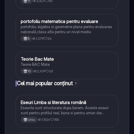
3,821
80
11
portofoliu matematica pentru evaluare
Matematică
portofoliu algebra si geometrie plana pentru evaluarea
națională,clasa a8a pentru un nivel mediu
1,279
24
8
Teorie Bac Mate
Matematică
Teorie BAC Mate
2,109
63
10
Cel mai popular conținut
9
Eseuri Limba si literatura română
Limba și literatura română
Eseurile sunt structurate dupa barem. Aceste eseuri
sunt pentru profilul real, bune si pentru uman dar
lipsesc relatiile dintre personaje si caracrerizarile.
7,824
155
Univ.