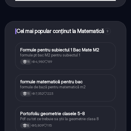
Da! Bucură-te de access la materiale de studiu,
conectează-te cu alți elevi, și primește ajutor instant -
toate acestea la un click distanță. În plus, câștigă
puncte ca să deblochezi mai multe funcționalități!
Cel mai popular conținut la Matematică
9
Formule pentru subiectul 1 Bac Mate M2
Matematică
formule pt bac M2 pentru subiectul 1
4,980
89
11
formule matematică pentru bac
Matematică
formule de bază pentru matematică m2
7,052
223
11
Portofoliu geometrie clasele 5-8
Matematică
Pdf cu tot ce trebuie sa știi la geometrie clasa 8
5,809
115
8