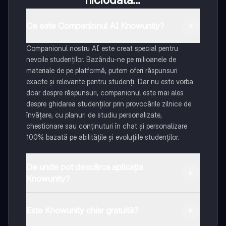
Ce este Companionul AI Knowunity?
Companionul nostru AI este creat special pentru
nevoile studenților. Bazându-ne pe milioanele de
materiale de pe platformă, putem oferi răspunsuri
exacte și relevante pentru studenți. Dar nu este vorba
doar despre răspunsuri, companionul este mai ales
despre ghidarea studenților prin provocările zilnice de
învățare, cu planuri de studiu personalizate,
chestionare sau conținuturi în chat și personalizare
100% bazată pe abilitățile și evoluțiile studenților.
De unde pot descărca aplicația
Knowunity?
Aplicația este disponibilă în Google Play Store și Apple
App Store.
Este Knowunity chiar gratuită?