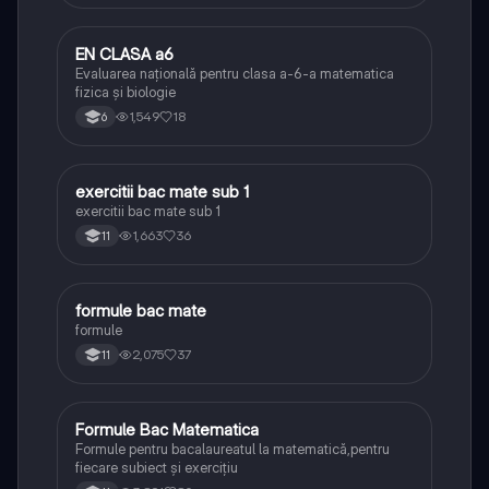
EN CLASA a6
Matematică
Evaluarea națională pentru clasa a-6-a matematica
fizica și biologie
1,549
18
6
exercitii bac mate sub 1
Matematică
exercitii bac mate sub 1
1,663
36
11
formule bac mate
Matematică
formule
2,075
37
11
Formule Bac Matematica
Matematică
Formule pentru bacalaureatul la matematică,pentru
fiecare subiect și exercițiu