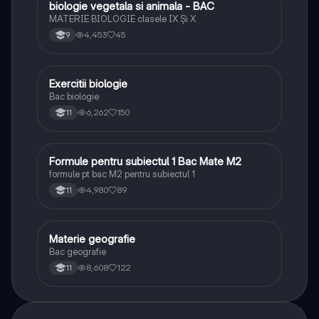
biologie vegetala si animala - BAC
Biologie
MATERIE BIOLOGIE clasele IX Şi X
4,453
45
9
Exercitii biologie
Biologie
Bac biologie
6,262
150
11
Formule pentru subiectul 1 Bac Mate M2
Matematică
formule pt bac M2 pentru subiectul 1
4,980
89
11
Materie geografie
Geografie
Bac geografie
8,608
122
11