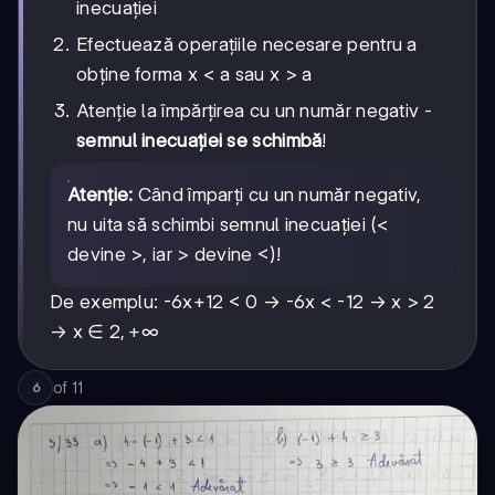
inecuației
Efectuează operațiile necesare pentru a
obține forma x < a sau x > a
Atenție la împărțirea cu un număr negativ -
semnul inecuației se schimbă
!
Atenție:
Când împarți cu un număr negativ,
nu uita să schimbi semnul inecuației (<
devine >, iar > devine <)!
De exemplu: -6x+12 < 0 → -6x < -12 → x > 2
2,
2
,
+
∞
→ x ∈
+∞
of
11
6