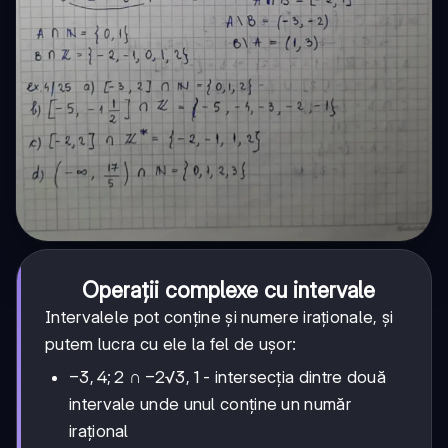
Operații complexe cu intervale
Intervalele pot conține și numere iraționale, și
putem lucra cu ele la fel de ușor:
-3,4;
−
3
,
4
;
2
-2√3,
−
2√3
,
1
∩
- intersecția dintre două
2
1
intervale unde unul conține un număr
irațional