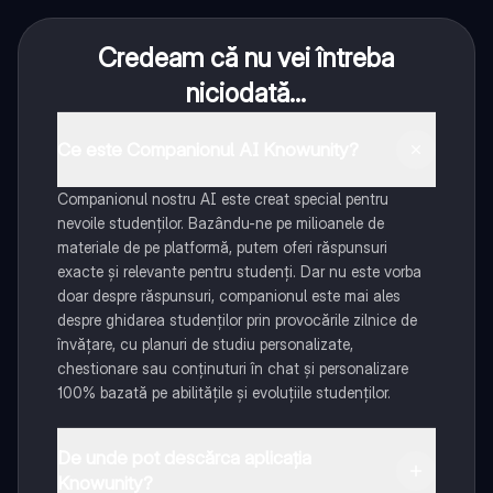
Credeam că nu vei întreba
niciodată...
Ce este Companionul AI Knowunity?
Companionul nostru AI este creat special pentru
nevoile studenților. Bazându-ne pe milioanele de
materiale de pe platformă, putem oferi răspunsuri
exacte și relevante pentru studenți. Dar nu este vorba
doar despre răspunsuri, companionul este mai ales
despre ghidarea studenților prin provocările zilnice de
învățare, cu planuri de studiu personalizate,
chestionare sau conținuturi în chat și personalizare
100% bazată pe abilitățile și evoluțiile studenților.
De unde pot descărca aplicația
Knowunity?