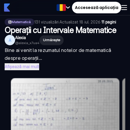
Accesează aplicația
131
vizualizări
·
Actualizat
18 iul. 2026
·
11 pagini
Matematică
Operații cu Intervale Matematice
Alexia
A
Urmărește
@
alexia_x7ua4
Bine ai venit la rezumatul notelor de matematică
despre operații...
Afișează mai mult