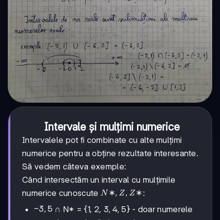
Intervale și mulțimi numerice
Intervalele pot fi combinate cu alte mulțimi
numerice pentru a obține rezultate interesante.
Să vedem câteva exemple:
Când intersectăm un interval cu mulțimile
N*,
∗
,
,
∗
numerice cunoscute
:
N
Z
Z
Z,
-3,
−
3
,
5
∩ N* = {1, 2, 3, 4, 5} - doar numerele
Z*
5