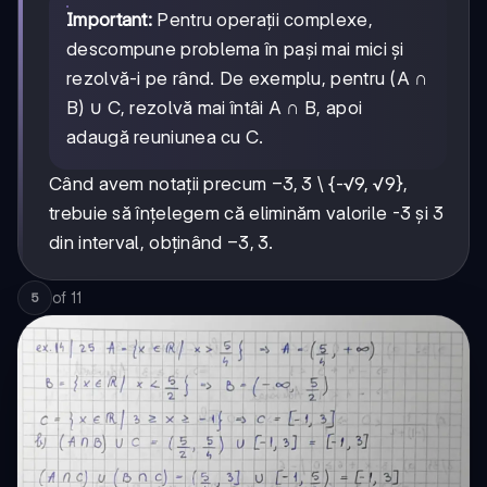
Important:
Pentru operații complexe,
descompune problema în pași mai mici și
rezolvă-i pe rând. De exemplu, pentru (A ∩
B) ∪ C, rezolvă mai întâi A ∩ B, apoi
adaugă reuniunea cu C.
-3,
−
3
,
3
Când avem notații precum
\ {-√9, √9},
3
trebuie să înțelegem că eliminăm valorile -3 și 3
-3,
−
3
,
3
din interval, obținând
.
3
of
11
5