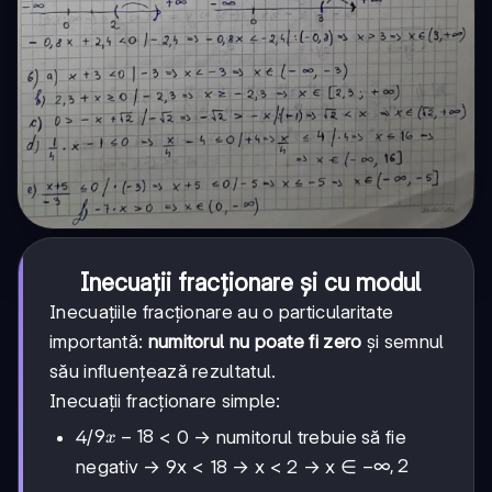
Inecuații fracționare și cu modul
Inecuațiile fracționare au o particularitate
importantă:
numitorul nu poate fi zero
și semnul
său influențează rezultatul.
Inecuații fracționare simple:
9x-
9
−
18
4/
< 0 → numitorul trebuie să fie
x
18
-∞,
−
∞
,
2
negativ → 9x < 18 → x < 2 → x ∈
2