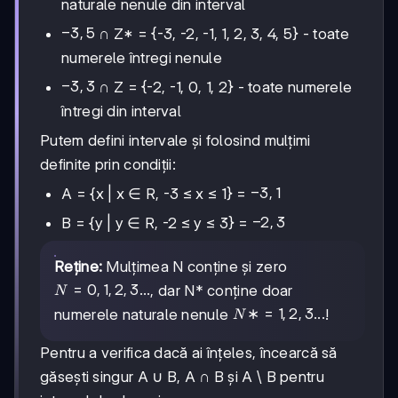
naturale nenule din interval
-3,
−
3
,
5
∩ Z* = {-3, -2, -1, 1, 2, 3, 4, 5} - toate
5
numerele întregi nenule
-3,
−
3
,
3
∩ Z = {-2, -1, 0, 1, 2} - toate numerele
3
întregi din interval
Putem defini intervale și folosind mulțimi
definite prin condiții:
-3,
−
3
,
1
A = {x | x ∈ R, -3 ≤ x ≤ 1} =
1
-2,
−
2
,
3
B = {y | y ∈ R, -2 ≤ y ≤ 3} =
3
Reține:
Mulțimea N conține și zero
N =
=
0
,
1
,
2
,
3...
, dar N* conține doar
N
{0,
N*
∗
=
1
,
2
,
3...
numerele naturale nenule
!
N
1, 2,
=
3...}
{1,
Pentru a verifica dacă ai înțeles, încearcă să
2,
găsești singur A ∪ B, A ∩ B și A \ B pentru
3...}