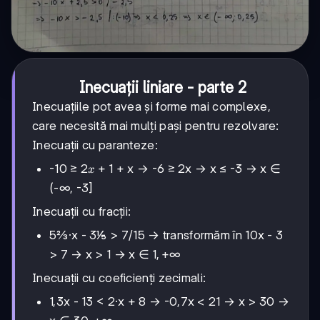
Inecuații liniare - parte 2
Inecuațiile pot avea și forme mai complexe,
care necesită mai mulți pași pentru rezolvare:
Inecuații cu paranteze:
x+1
+
1
-10 ≥ 2
+ x → -6 ≥ 2x → x ≤ -3 → x ∈
x
(-∞, -3]
Inecuații cu fracții:
5⅔·x - 3⅕ > 7/15 → transformăm în 10x - 3
1,
1
,
+
∞
> 7 → x > 1 → x ∈
+∞
Inecuații cu coeficienți zecimali:
1,3x - 13 < 2·x + 8 → -0,7x < 21 → x > 30 →