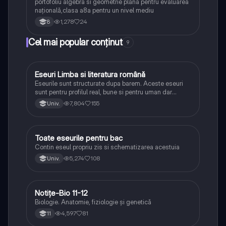
portofoliu algebra si geometrie plana pentru evaluarea
națională,clasa a8a pentru un nivel mediu
1,278
24
8
Cel mai popular conținut
9
Eseuri Limba si literatura română
Limba și literatura română
Eseurile sunt structurate dupa barem. Aceste eseuri
sunt pentru profilul real, bune si pentru uman dar
lipsesc relatiile dintre personaje si caracrerizarile.
7,804
155
Univ.
Toate eseurile pentru bac
Limba și literatura română
Contin eseul propriu zis si schematizarea acestuia
5,274
108
Univ.
Notițe-Bio 11-12
Biologie
Biologie. Anatomie, fiziologie și genetică
4,597
81
11