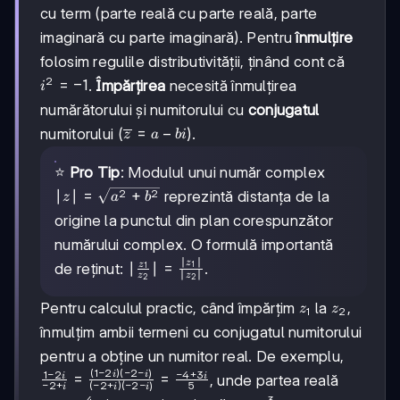
\mathbb{Q}
cu term (parte reală cu parte reală, parte
\subset
imaginară cu parte imaginară). Pentru
înmulțire
\mathbb{R}
folosim regulile distributivității, ținând cont că
\subset
\mathbb{C}
2
i^2
=
−
1
.
Împărțirea
necesită înmulțirea
i
=
numărătorului și numitorului cu
conjugatul
-1
\overline{z}
=
−
numitorului (
).
z
a
bi
= a - bi
⭐
Pro Tip
: Modulul unui număr complex
2
2
|z| =
∣
∣
=
+
reprezintă distanța de la
z
a
b
\sqrt{a^2
origine la punctul din plan corespunzător
+ b^2}
numărului complex. O formulă importantă
∣
∣
z
|\frac{z_1}
∣
∣
=
z
1
de reținut:
.
1
∣
∣
z
z
2
2
{z_2}| =
\frac{|z_1|}
z_1
z_2
Pentru calculul practic, când împărțim
la
,
z
z
1
2
{|z_2|}
înmulțim ambii termeni cu conjugatul numitorului
pentru a obține un numitor real. De exemplu,
(
1
−
2
)
(
−
2
−
)
1
−
2
−
4
+
3
i
i
\frac{1
=
=
i
i
, unde partea reală
−
2
+
(
−
2
+
)
(
−
2
−
)
5
i
i
i
- 2i}{-2
4
3