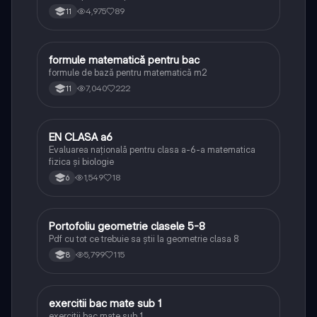
4,975
89
11
formule matematică pentru bac
Matematică
formule de bază pentru matematică m2
7,040
222
11
EN CLASA a6
Matematică
Evaluarea națională pentru clasa a-6-a matematica
fizica și biologie
1,549
18
6
Portofoliu geometrie clasele 5-8
Matematică
Pdf cu tot ce trebuie sa știi la geometrie clasa 8
5,799
115
8
exercitii bac mate sub 1
Matematică
exercitii bac mate sub 1