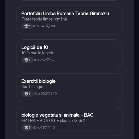
Portofoliu Limba Romana Teorie Gimnaziu
Limba și literatura română
Toata teoria limba română
6,348
108
6
Logică de 10
Logică
10 în bac la logică
1,293
24
11
Exercitii biologie
Biologie
Bac biologie
6,250
149
11
biologie vegetala si animala - BAC
Biologie
MATERIE BIOLOGIE clasele IX Şi X
4,437
45
9