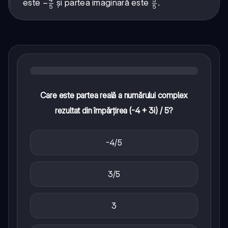
-
−
\frac{3}
este
și partea imaginară este
.
5
5
+ i} =
\frac{4}
{5}
\frac{(1
{5}
- 2i)(-2
- i)}{(-2
+ i)(-2 -
i)} =
\frac{-4
+ 3i}
{5}
Care este partea reală a numărului complex
rezultat din împărțirea (-4 + 3i) / 5?
-4/5
3/5
3