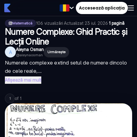
Accesează aplicația
106
vizualizări
·
Actualizat
23 iul. 2026
·
1 pagină
Matematică
Numere Complexe: Ghid Practic și
Lecții Online
Aleyna Osman
A
Urmărește
@
aleynaosman
Numerele complexe extind setul de numere dincolo
de cele reale,...
Afișează mai mult
of
1
1