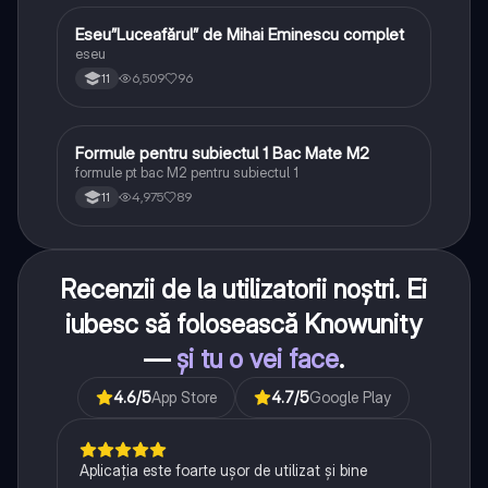
Eseu”Luceafărul” de Mihai Eminescu complet
Limba și literatura română
eseu
6,509
96
11
Formule pentru subiectul 1 Bac Mate M2
Matematică
formule pt bac M2 pentru subiectul 1
4,975
89
11
Recenzii de la utilizatorii noștri. Ei
iubesc să folosească Knowunity
—
și tu o vei face
.
4.6
/5
App Store
4.7
/5
Google Play
Aplicația este foarte ușor de utilizat și bine