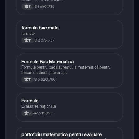
1,660
36
11
formule bac mate
Matematică
formule
2,075
37
11
Formule Bac Matematica
Matematică
Formule pentru bacalaureatul la matematică,pentru
fiecare subiect și exercițiu
3,820
80
11
Formule
Matematică
Evaluarea națională
1,211
28
8
portofoliu matematica pentru evaluare
Matematică