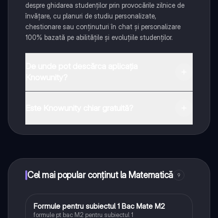
despre ghidarea studenților prin provocările zilnice de
învățare, cu planuri de studiu personalizate,
chestionare sau conținuturi în chat și personalizare
100% bazată pe abilitățile și evoluțiile studenților.
De unde pot descărca aplicația
Knowunity?
Aplicația este disponibilă în Google Play Store și Apple
App Store.
Este Knowunity chiar gratuită?
Da! Bucură-te de access la materiale de studiu,
conectează-te cu alți elevi, și primește ajutor instant -
toate acestea la un click distanță. În plus, câștigă
puncte ca să deblochezi mai multe funcționalități!
Cel mai popular conținut la Matematică
9
Formule pentru subiectul 1 Bac Mate M2
Matematică
formule pt bac M2 pentru subiectul 1