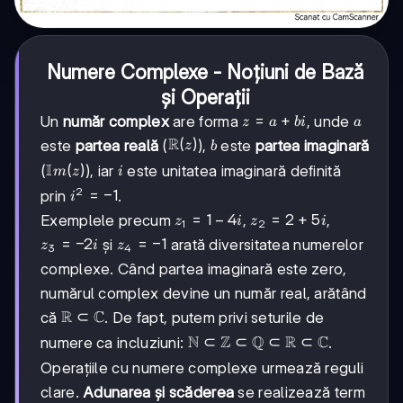
Numere Complexe - Noțiuni de Bază
și Operații
z
=
+
a
Un
număr complex
are forma
, unde
z
a
bi
a
=
\mathbb{R}
R
(
)
b
este
partea reală
(
),
este
partea imaginară
z
b
a
(z)
\mathbb{Im}
I
(
)
i
(
), iar
este unitatea imaginară definită
m
z
i
+
(z)
bi
2
i^2
=
−
1
prin
.
i
=
z_1
=
1
−
4
z_2
=
2
+
5
Exemplele precum
,
,
z
i
z
i
1
2
-1
= 1
= 2
z_3
=
−
2
z_4
=
−
1
și
arată diversitatea numerelor
z
i
z
3
4
-
+
=
=
complexe. Când partea imaginară este zero,
4i
5i
-2i
-1
numărul complex devine un număr real, arătând
\mathbb{R}
R
C
⊂
că
. De fapt, putem privi seturile de
\subset
\mathbb{N}
N
Z
Q
R
C
⊂
⊂
⊂
⊂
numere ca incluziuni:
.
\mathbb{C}
\subset
Operațiile cu numere complexe urmează reguli
\mathbb{Z}
clare.
Adunarea și scăderea
se realizează term
\subset