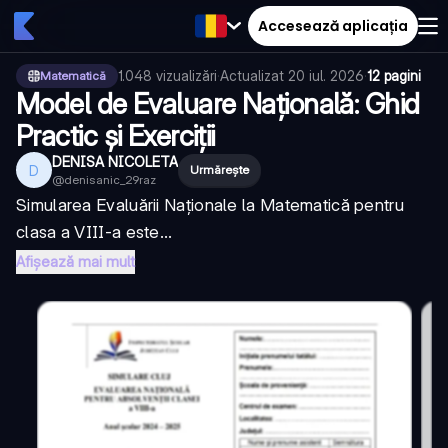
Accesează aplicația
1.048
vizualizări
·
Actualizat
20 iul. 2026
·
12 pagini
Matematică
Model de Evaluare Națională: Ghid
Practic și Exerciții
DENISA NICOLETA
D
Urmărește
@
denisanic_29raz
Simularea Evaluării Naționale la Matematică pentru
clasa a VIII-a este...
Afișează mai mult