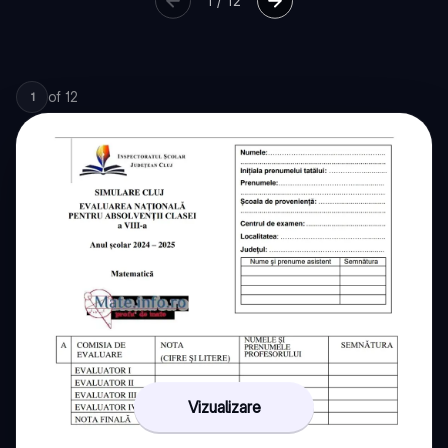
1
/
12
of
12
1
Vizualizare