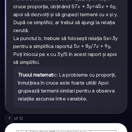
7x+3y
7
+
3
5x+6y
5
+
6
cruce proporția, obținând 5
=4
,
x
y
x
y
apoi să dezvolți și să grupezi termenii cu x și y.
După ce simplifici, ar trebui să ajungi la relația
cerută.
La punctul b, trebuie să folosești relația 5x=3y
5x+8y
5
+
8
7x+9y
7
+
9
pentru a simplifica raportul
/
.
x
y
x
y
Poți înlocui pe x cu 3y/5 în acest raport și apoi
să simplifici.
Trucul matemat
ic: La probleme cu proporții,
înmulțirea în cruce este foarte utilă! Apoi
grupează termenii similari pentru a observa
relațiile ascunse între variabile.
of
12
7