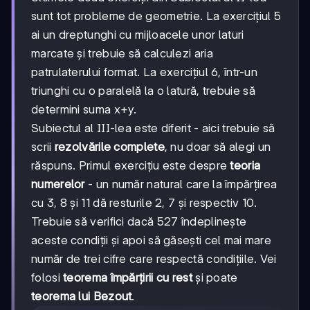
sunt tot probleme de geometrie. La exercițiul 5
ai un dreptunghi cu mijloacele unor laturi
marcate și trebuie să calculezi aria
patrulaterului format. La exercițiul 6, într-un
triunghi cu o paralelă la o latură, trebuie să
determini suma x+y.
Subiectul al III-lea este diferit - aici trebuie să
scrii
rezolvările complete
, nu doar să alegi un
răspuns. Primul exercițiu este despre
teoria
numerelor
- un număr natural care la împărțirea
cu 3, 8 și 11 dă resturile 2, 7 și respectiv 10.
Trebuie să verifici dacă 527 îndeplinește
aceste condiții și apoi să găsești cel mai mare
număr de trei cifre care respectă condițiile. Vei
folosi
teorema împărțirii cu rest
și poate
teorema lui Bezout
.