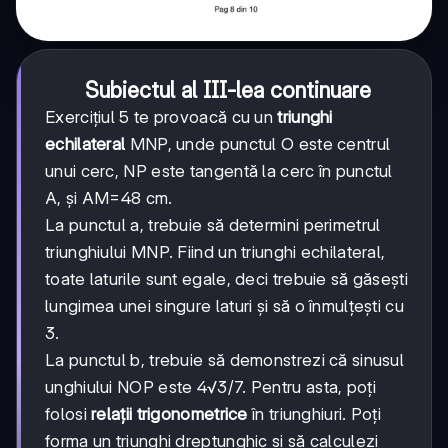
Subiectul al III-lea continuare
Exercițiul 5 te provoacă cu un
triunghi
echilateral
MNP, unde punctul O este centrul
unui cerc, NP este tangentă la cerc în punctul
A, și AM=48 cm.
La punctul a, trebuie să determini perimetrul
triunghiului MNP. Fiind un triunghi echilateral,
toate laturile sunt egale, deci trebuie să găsești
lungimea unei singure laturi și să o înmulțești cu
3.
La punctul b, trebuie să demonstrezi că sinusul
unghiului NOP este 4√3/7. Pentru asta, poți
folosi
relații trigonometrice
în triunghiuri. Poți
forma un triunghi dreptunghic și să calculezi