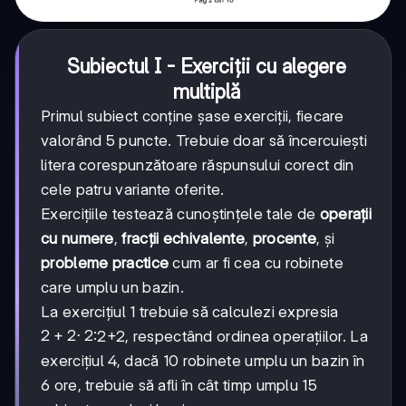
Subiectul I - Exerciții cu alegere
multiplă
Primul subiect conține șase exerciții, fiecare
valorând 5 puncte. Trebuie doar să încercuiești
litera corespunzătoare răspunsului corect din
cele patru variante oferite.
Exercițiile testează cunoștințele tale de
operații
cu numere
,
fracții echivalente
,
procente
, și
probleme practice
cum ar fi cea cu robinete
care umplu un bazin.
La exercițiul 1 trebuie să calculezi expresia
2+2·2
2
+
2
⋅
2
:2+2, respectând ordinea operațiilor. La
exercițiul 4, dacă 10 robinete umplu un bazin în
6 ore, trebuie să afli în cât timp umplu 15