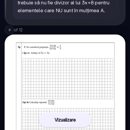
trebuie să nu fie divizor al lui 3x+8 pentru
elementele care NU sunt în mulțimea A.
of
12
6
Vizualizare