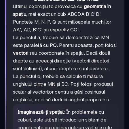
Ultimul exercițiu te provoacă cu
geometria în
spațiu
, mai exact un cub ABCDA'B'C'D'.
Punctele M, N, P, Q sunt mijloacele muchiilor
AA', AD, B'C' și respectiv CC'.
La punctul a, trebuie să demonstrezi că MN
este paralelă cu PQ. Pentru aceasta, poți folosi
vectori
sau coordonate în spațiu. Dacă două
drepte au aceeași direcție (vectorii directori
sunt coliniari), atunci dreptele sunt paralele.
La punctul b, trebuie să calculezi măsura
unghiului dintre MN și BC. Poți folosi produsul
scalar al vectorilor pentru a găsi cosinusul
unghiului, apoi să deduci unghiul propriu-zis.
Imaginează-ți spațial
: În problemele cu
cuburi, este util să introduci un sistem de
coordonate cu originea într-un vârf și axele