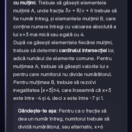
cu mulțimi
. Trebuie să găsești elementele
3x+8
3
+
8
x+6
+
6
mulțimii A, unde fracția
/
trebuie să
x
x
fie număr întreg, și elementele mulțimii B, care
conține numere întregi cu valoarea absolută a
lui x+3 mai mică sau egală cu 4.
După ce găsești elementele fiecărei mulțimi,
trebuie să determini
cardinalul intersecției
lor,
adică numărul de elemente comune. Pentru
mulțimea A, trebuie să găsești valorile lui x
pentru care numitorul nu divide numărătorul.
Pentru mulțimea B, trebuie să rezolvi
inegalitatea |x+3|≤4, care înseamnă că x+3
este între -4 și 4, deci x este între -7 și 1.
Gândește-te așa
: Pentru ca o fracție să
dea un număr întreg, numitorul trebuie să
dividă numărătorul, sau alternativ, x+6