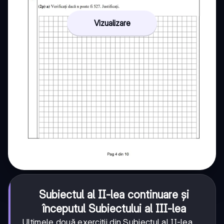
Vizualizare
Subiectul al II-lea continuare și
începutul Subiectului al III-lea
Ultimele două exerciții din Subiectul al II-lea