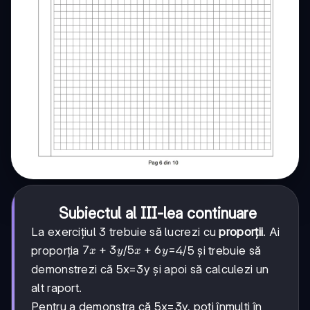
Subiectul al III-lea continuare
La exercițiul 3 trebuie să lucrezi cu
proporții
. Ai
7x+3y
7
+
3
5x+6y
5
+
6
proporția
/
=4/5 și trebuie să
x
y
x
y
demonstrezi că 5x=3y și apoi să calculezi un
alt raport.
Pentru a demonstra că 5x=3y, poți înmulți în