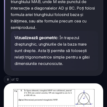
triunghiului MAB, unde M este punctul de
intersecție a diagonalelor AD și BC. Poți folosi
formula ariei triunghiului folosind baza și
înălțimea, sau alte formule precum cea cu
semiprodusul.
Vizualizează geometric
: În trapezul
dreptunghic, unghiurile de la baza mare
sunt drepte. Asta îți permite să folosești
relații trigonometrice simple pentru a găsi
dimensiunile necunoscute.
of
12
8