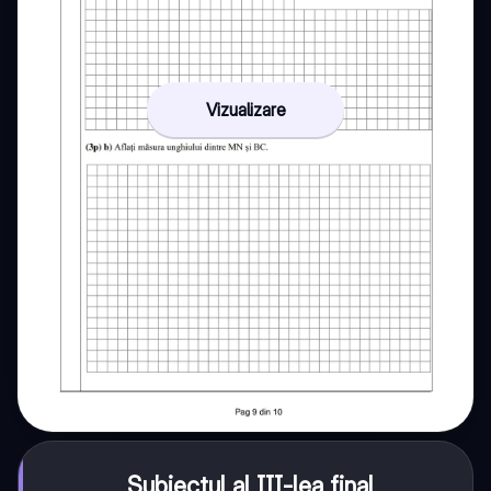
Vizualizare
Subiectul al III-lea final