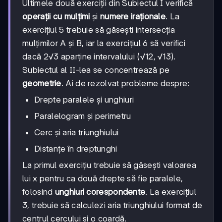
Ultimele două exerciții din Subiectul I verifică
operații cu mulțimi
și
numere iraționale
. La
exercițiul 5 trebuie să găsești intersecția
mulțimilor A și B, iar la exercițiul 6 să verifici
dacă 2√3 aparține intervalului (√12, √13).
Subiectul al II-lea se concentrează pe
geometrie
. Ai de rezolvat probleme despre:
Drepte paralele și unghiuri
Paralelogram și perimetru
Cerc și aria triunghiului
Distanțe în dreptunghi
La primul exercițiu trebuie să găsești valoarea
lui x pentru ca două drepte să fie paralele,
folosind
unghiuri corespondente
. La exercițiul
3, trebuie să calculezi aria triunghiului format de
centrul cercului și o coardă.