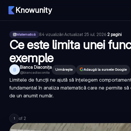
Knowunity
84
vizualizări
·
Actualizat
25 iul. 2026
·
2 pagini
Matematică
Ce este limita unei funct
exemple
Bianca Diaconița
B
Urmărește
Adaugă la sursele Google
@
biancadiaconita
Limitele de funcții ne ajută să înțelegem comportament
fundamental în analiza matematică care ne permite să d
de un anumit număr.
of
2
1