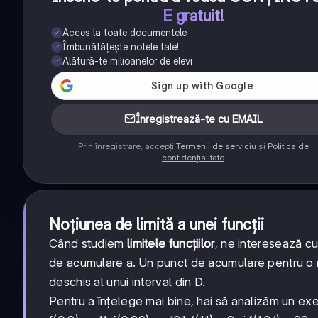
E gratuit!
Acces la toate documentele
Îmbunătățește notele tale!
Alătură-te milioanelor de elevi
Înregistrează-te cu EMAIL
Prin înregistrare, accepți
Termenii de serviciu
și
Politica de
confidențialitate
Noțiunea de limită a unei funcții
Când studiem
limitele funcțiilor
, ne interesează cu
de acumulare a. Un punct de acumulare pentru o m
deschis al unui interval din D.
Pentru a înțelege mai bine, hai să analizăm un exe