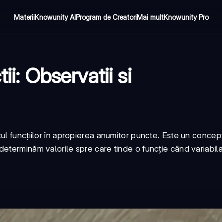
Materii
Knowunity AI
Program de Creatori
Mai mult
Knowunity Pro
ii: Observatii si
ul funcțiilor în apropierea anumitor puncte. Este un concep
eterminăm valorile spre care tinde o funcție când variabil