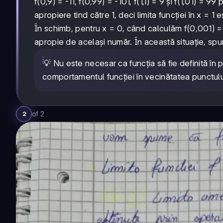
f(0,9) = -11, f(0,99) = -101, f(1,1) = 9 și f(1,01) = 
apropiere tind către 1, deci limita funcției în x = 1 e
În schimb, pentru x = 0, când calculăm f(0,001) =
apropie de același număr. În această situație, spun
💡 Nu este necesar ca funcția să fie definită în
comportamentul funcției în vecinătatea punctulu
of
2
2