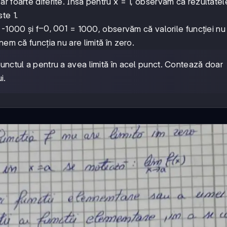
99 par foarte diferite. Însă pentru x = 1, observăm că rezultatel
2
ste 1.
-0,001
−
0
,
001
 -1000 și f
= 1000, observăm că valorile funcției nu
em că funcția nu are limită în zero.
 punctul a pentru a avea limită în acel punct. Contează doar
i.