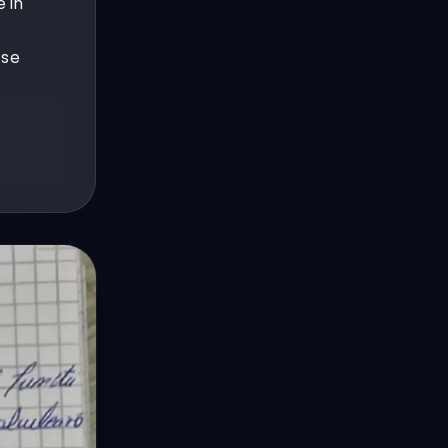
e în
 se