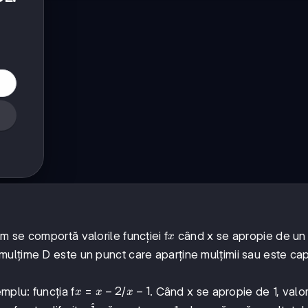
x
m se comportă valorile funcției f
când x se apropie de un
x
ulțime D este un punct care aparține mulțimii sau este ca
x
x
−
2
x-
−
1
mplu: funcția f
=
/
. Când x se apropie de 1, valo
x
x
x
-
1