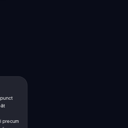
 punct
păt
ri precum