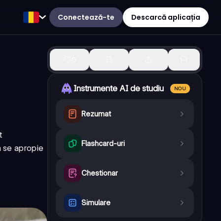
Conectează-te
Descarcă aplicația
0
Instrumente AI de studiu
NOU
Rezumat
t
Flashcard-uri
a se apropie
Chestionar
Simulare